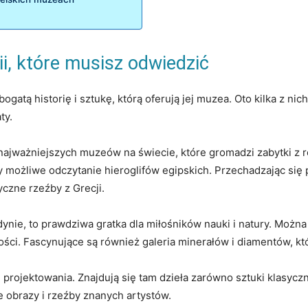
, ‍które ⁤musisz odwiedzić
ogatą historię i sztukę, którą oferują jej‍ muzea. Oto kilka z ni
ty.
 najważniejszych muzeów na świecie, które gromadzi zabytki z r
by możliwe odczytanie ⁤hieroglifów egipskich. Przechadzając si
yczne ​rzeźby z Grecji.
ynie, to prawdziwa gratka dla miłośników nauki i⁣ natury. Możn
ości. Fascynujące ‍są również⁣ galeria minerałów i diamentów, kt
 i projektowania. Znajdują się ‍tam dzieła zarówno sztuki klasycz
e obrazy i⁢ rzeźby znanych artystów.