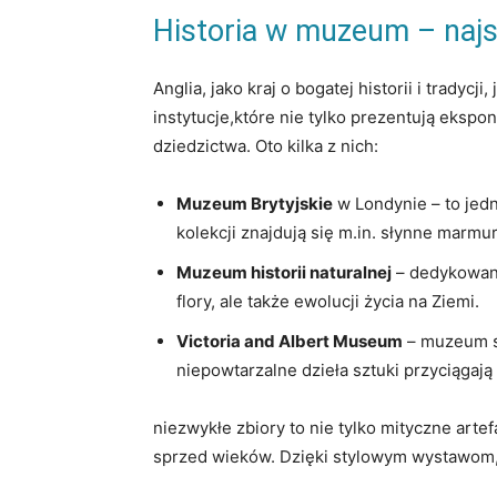
Historia​ w ⁤muzeum – najs
Anglia, jako kraj o bogatej historii i⁢ trady
instytucje,które nie tylko ⁣prezentują eksp
dziedzictwa. Oto‌ kilka z nich:
Muzeum Brytyjskie
w ‍Londynie – to jedn
kolekcji znajdują się m.in.⁤ słynne marmu
Muzeum historii‍ naturalnej
– dedykowane
flory, ale także​ ewolucji życia na Ziemi.
Victoria and​ Albert Museum
– muzeum sz
niepowtarzalne​ dzieła ‌sztuki ‍przyciągaj
niezwykłe zbiory to nie tylko mityczne artef
sprzed wieków. Dzięki stylowym wystawom, k