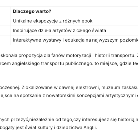
Dlaczego warto?
Unikalne ekspozycje z różnych​ epok
Inspirujące dzieła artystów z ​całego⁤ świata
Interaktywne wystawy i edukacja na najwyższym​ poziomi
oskonała propozycja dla fanów motoryzacji i historii transportu.⁢
cem angielskiego transportu‌ publicznego. to ‌miejsce, gdzie tech
czesnej. ⁤Zlokalizowane w dawnej elektrowni, muzeum‌ zaskakuje
 miejsce na spotkanie z nowatorskimi koncepcjami artystycznym
ych przeżyć,niezależnie od tego,czy interesujesz ⁢się historią
gaty ⁢jest świat kultury i dziedzictwa Anglii.