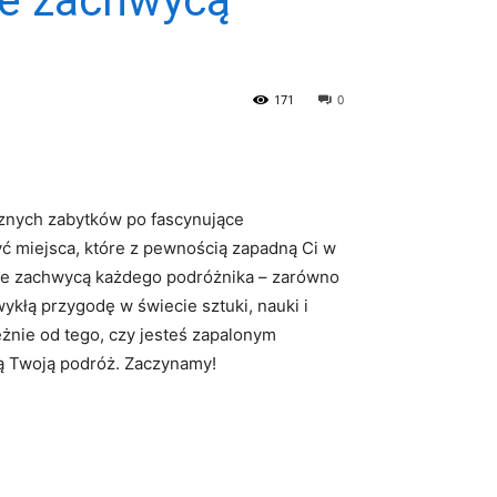
171
0
ycznych zabytków po fascynujące​
ryć miejsca, które z pewnością zapadną Ci w
re zachwycą każdego podróżnika – ​zarówno
wykłą przygodę w świecie ⁤sztuki, nauki i⁤
eżnie od tego, czy jesteś zapalonym
cą Twoją podróż. Zaczynamy!