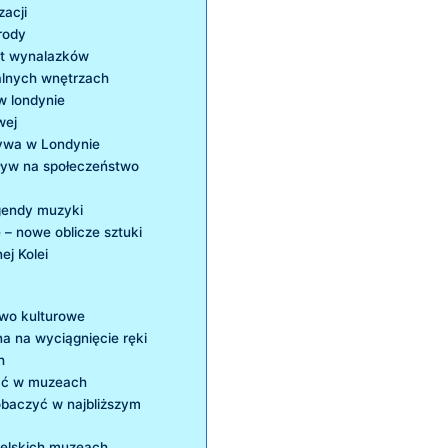
zacji
rody
at wynalazków
alnych wnętrzach
w londynie
wej
ywa w​ Londynie
pływ na społeczeństwo
gendy ‍muzyki
– nowe oblicze sztuki
j Kolei
two kulturowe
a na wyciągnięcie ⁣ręki
h
kać w muzeach
obaczyć w najbliższym
gielskich muzeach