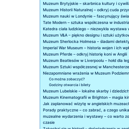
Muzeum Brytyjskie – skarbnica kultury ⁢i cywili
Muzeum Historii Naturalnej‍ – odkryj cuda przy
Muzeum nauki w Londynie – fascynujący świ
Tate Modern – sztuka współczesna w industri
Katedra ciała ludzkiego – niezwykła wystawa 
Muzeum V&A – piękno ‌designu i sztuki użytko
Muzeum Sherlocka Holmesa⁤ – śladami detekt
Imperial War Museum – historia wojen i ich w
Muzeum Pferde – odkryj historię koni w Anglii
Muzeum Beatlesów w Liverpoolu – hołd dla le
Muzeum Sztuki współczesnej w Manchesterze 
Niezapomniane wrażenia w Muzeum Podziemne
Co można zobaczyć?
Godziny otwarcia ‌i bilety
Muzeum Lubelskie – lokalne skarby i dziedzic
Muzeum Kinematografii w Brighton – magia⁢ kin
Jak zaplanować‌ wizytę‍ w angielskich muzeac
Porady praktyczne – co zabrać, a czego uni
muzealne wydarzenia i wystawy‌ – co warto z
czasie
Zakochaj się w historii – doświadczenia w‌ an