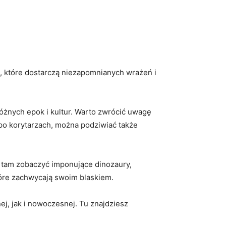
ch, ⁤które dostarczą niezapomnianych wrażeń i
óżnych epok i kultur. Warto zwrócić⁤ uwagę
ę po korytarzach, można podziwiać także
a tam zobaczyć imponujące dinozaury,
óre⁢ zachwycają ‌swoim blaskiem.
nej, jak i nowoczesnej. Tu znajdziesz