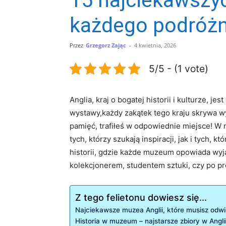
każdego podróżn
Przez
Grzegorz Zając
-
4 kwietnia, 2026
5/5 - (1 vote)
Anglia, kraj o bogatej historii i kulturze, 
wystawy,każdy ⁣zakątek tego kraju skrywa wy
pamięć, trafiłeś w odpowiednie​ miejsce! 
tych, którzy szukają inspiracji, jak i tych, k
historii, gdzie każde muzeum opowiada wyją
kolekcjonerem, studentem sztuki,⁢ czy po p
Z tego felietonu dowiesz się...
Najciekawsze muzea​ Anglii, ‍które ⁤musisz odw
Historia​ w ⁤muzeum – najstarsze zbiory​ w Angli