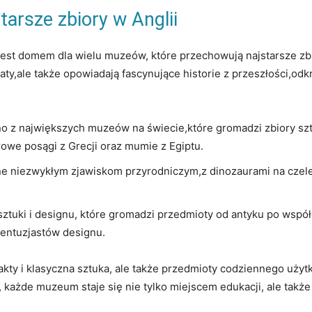
tarsze zbiory​ w Anglii
cji,‍ jest ​domem dla wielu muzeów, które przechowują najstarsze 
onaty,ale także opowiadają fascynujące historie z przeszłości,o
o z⁤ największych muzeów na‌ świecie,które ​gromadzi zbiory sztu
rowe posągi z ⁢Grecji oraz mumie‍ z Egiptu.
 niezwykłym zjawiskom przyrodniczym,z dinozaurami ‍na czele. 
tuki ⁤i designu, które gromadzi⁢ przedmioty od antyku po wspó
ą ‌entuzjastów designu.
akty i klasyczna sztuka, ‌ale ⁢także przedmioty codziennego użytk
ażde muzeum staje się nie tylko ‍miejscem edukacji,‌ ale także 