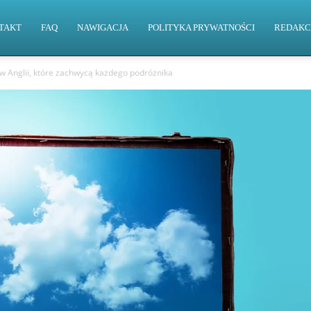
TAKT
FAQ
NAWIGACJA
POLITYKA PRYWATNOŚCI
REDAKC
 Anglii, które zachwycą każdego podróżnika