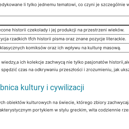
edykowane li tylko jednemu tematowi, co czyni je szczególnie
one historii czekolady i jej produkcji na przestrzeni‌ wieków.
cja rzadkich tfch historii pisma oraz⁣ znane ⁢pozycje literackie.
 klasycznych komiksów oraz ⁣ich⁢ wpływu na kulturę⁣ masową.
 wiedzy,a ich kolekcje zachwycą nie tylko pasjonatów historii,ale
spędzić czas na odkrywaniu przeszłości i zrozumieniu, jak uksz
ica kultury ⁢i cywilizacji
ych obiektów kulturowych na świecie, którego zbiory zachwycają‍
arakterystycznym portykiem ‍w stylu‌ greckim, wita codziennie rz