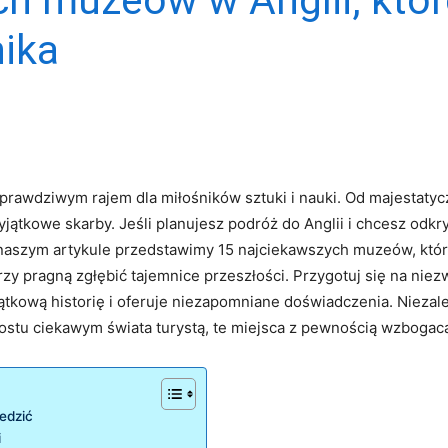
ika
jest prawdziwym rajem dla miłośników sztuki i nauki. Od majestat
jątkowe skarby.‍ Jeśli planujesz podróż do Anglii i chcesz​ odk
W naszym artykule przedstawimy 15 najciekawszych muzeów, któ
tórzy pragną zgłębić tajemnice ‌przeszłości. Przygotuj się na niez
tkową ‌historię i oferuje⁤ niezapomniane doświadczenia. Niezal
rostu ciekawym świata‌ turystą, te miejsca ⁤z pewnością wzboga
iedzić
i