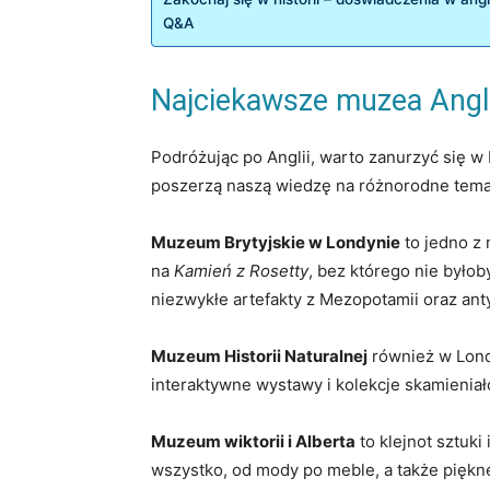
Q&A
Najciekawsze muzea​ Anglii
Podróżując po Anglii, warto zanurzyć się w b
poszerzą naszą wiedzę na różnorodne ​tema
Muzeum Brytyjskie w⁤ Londynie
to⁢ jedno z
na
Kamień z Rosetty
,‌ bez którego nie było
niezwykłe​ artefakty‍ z Mezopotamii oraz ant
Muzeum Historii Naturalnej
‍również w Lond
interaktywne⁤ wystawy i kolekcje skamieniał
Muzeum wiktorii​ i Alberta
to klejnot sztuki
wszystko, ‌od mody po‌ meble, a także piękn