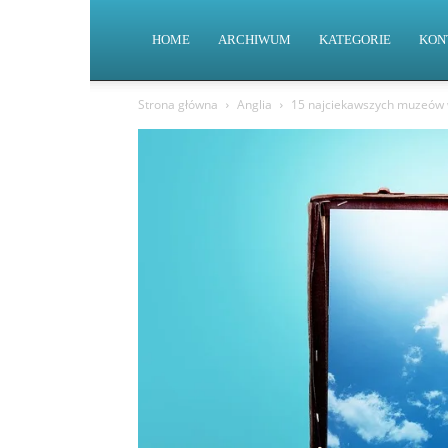
HOME
ARCHIWUM
KATEGORIE
KON
Strona główna
Anglia
15 najciekawszych muzeów w