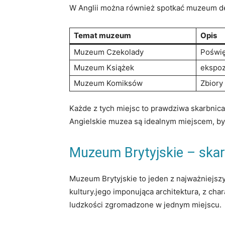
W Anglii ⁤można również spotkać muzeum‍ d
Temat ‍muzeum
Opis
Muzeum ⁢Czekolady
Poświęc
Muzeum Książek
ekspozy
Muzeum Komiksów
Zbiory
Każde‍ z tych ​miejsc to ‌prawdziwa skarbnica
Angielskie muzea są idealnym miejscem, by 
Muzeum Brytyjskie – skarbn
Muzeum Brytyjskie to jeden z ​najważniejsz
‌kultury.jego imponująca architektura, z ch
ludzkości zgromadzone w ⁤jednym​ miejscu.