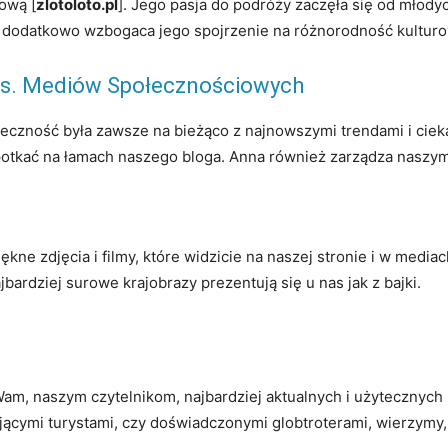
ową [
zlotoloto.pl
]. Jego pasja do podróży zaczęła się od młodyc
co dodatkowo wzbogaca jego spojrzenie na różnorodność kulturo
 ds. Mediów Społecznościowych
ołeczność była zawsze na bieżąco z najnowszymi trendami i ciek
 spotkać na łamach naszego bloga. Anna również zarządza naszy
ękne zdjęcia i filmy, które widzicie na naszej stronie i w medi
jbardziej surowe krajobrazy prezentują się u nas jak z bajki.
m, naszym czytelnikom, najbardziej aktualnych i użytecznych 
jącymi turystami, czy doświadczonymi globtroterami, wierzymy, 