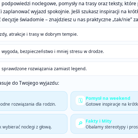
 podpowiedzi noclegowe, pomysły na trasy oraz teksty, które
Ci zaplanować wyjazd spokojnie. Jeśli szukasz inspiracji na k
decyzje świadomie – znajdziesz u nas praktyczne „tak/nie” z
zdy, atrakcje i trasy w dobrym tempie.
a, wygoda, bezpieczeństwo i mniej stresu w drodze.
a i sprawdzone rozwiązania zamiast legend.
 pasuje do Twojego wyjazdu:
Pomysł na weekend
🗓️
godne rozwiązania dla rodzin.
Gotowe inspiracje na krótki
Fakty i Mity
🔎
 wybierać noclegi z głową.
Obalamy stereotypy i pros