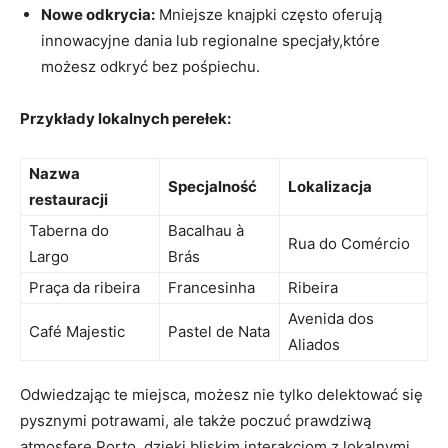
Nowe odkrycia:
Mniejsze knajpki często ‌oferują
innowacyjne dania​ lub regionalne specjały,które
możesz odkryć bez pośpiechu.
Przykłady lokalnych perełek:
Nazwa
Specjalność
Lokalizacja
restauracji
Taberna do‍
Bacalhau à
Rua do‍ Comércio
Largo
Brás
Praça da ribeira
Francesinha
Ribeira
Avenida dos
Café Majestic
Pastel de ⁢Nata
Aliados
Odwiedzając te miejsca, możesz nie tylko⁣ delektować się
‍pysznymi potrawami, ale także poczuć prawdziwą
atmosferę Porto, dzięki bliskim interakcjom z lokalnymi