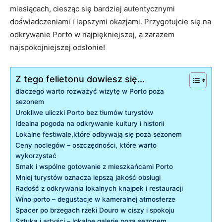
miesiącach, ciesząc się bardziej autentycznymi
doświadczeniami i lepszymi‍ okazjami. Przygotujcie ​się na
⁣odkrywanie Porto w najpiękniejszej,​ a zarazem
najspokojniejszej odsłonie!
Z tego felietonu dowiesz się...
dlaczego warto rozważyć wizytę w Porto poza
sezonem
Urokliwe uliczki‌ Porto bez tłumów turystów
Idealna pogoda na odkrywanie kultury i historii
Lokalne festiwale,które ⁣odbywają⁣ się poza sezonem
Ceny noclegów – oszczędności, które warto
⁢wykorzystać
Smak i wspólne ‍gotowanie z mieszkańcami Porto
Mniej turystów ​oznacza lepszą jakość obsługi
Radość z odkrywania lokalnych knajpek i ⁣restauracji
Wino porto – degustacje w kameralnej ⁤atmosferze
Spacer ‌po brzegach​ rzeki Douro w ciszy⁣ i spokoju
Sztuka i artyści ‌– lokalne galerie poza sezonem