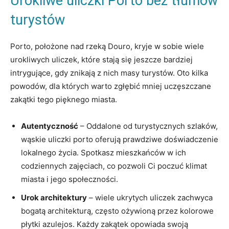
Urokliwe uliczki‌ Porto bez tłumów
turystów
Porto, położone nad rzeką Douro, kryje w sobie wiele
urokliwych uliczek, które stają​ się jeszcze bardziej
intrygujące, gdy znikają z nich ⁣masy turystów.‍ Oto kilka
powodów, dla⁣ których warto zgłębić mniej uczęszczane
zakątki tego pięknego miasta.
Autentyczność
‍– Oddalone od turystycznych szlaków,
wąskie uliczki porto oferują prawdziwe doświadczenie
lokalnego życia. Spotkasz mieszkańców w ich
codziennych zajęciach,‌ co⁤ pozwoli ​Ci poczuć klimat
miasta i jego społeczności.
Urok‌ architektury
– wiele ukrytych uliczek zachwyca
bogatą ⁣architekturą,‍ często ożywioną przez kolorowe
płytki azulejos. Każdy zakątek opowiada swoją