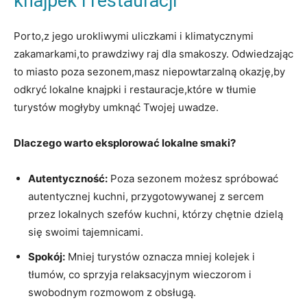
knajpek i ⁣restauracji
Porto,z jego urokliwymi uliczkami i klimatycznymi
zakamarkami,to prawdziwy raj⁢ dla smakoszy.​ Odwiedzając
to miasto poza sezonem,masz niepowtarzalną ⁢okazję,by
odkryć lokalne knajpki ⁢i restauracje,które w tłumie
turystów mogłyby umknąć Twojej uwadze.
Dlaczego warto eksplorować lokalne ​smaki?
Autentyczność:
Poza sezonem możesz spróbować
autentycznej kuchni, przygotowywanej z sercem
przez lokalnych szefów kuchni, którzy chętnie ‌dzielą⁢
się swoimi tajemnicami.
Spokój:
Mniej turystów oznacza mniej ⁣kolejek i
tłumów, co sprzyja relaksacyjnym wieczorom i
swobodnym ‌rozmowom⁢ z obsługą.