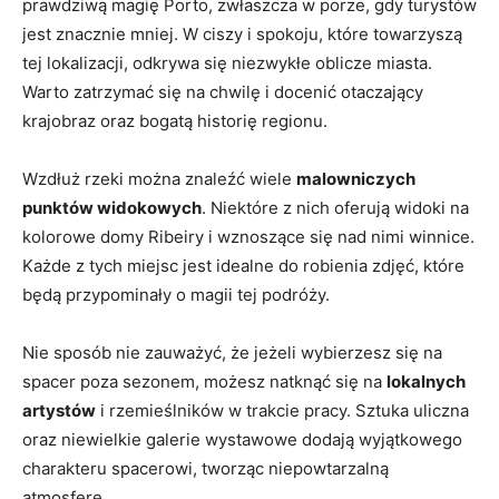
prawdziwą magię Porto, zwłaszcza w ‍porze,⁣ gdy turystów
jest znacznie mniej. W ciszy‌ i spokoju, które towarzyszą
tej ⁣lokalizacji, odkrywa się niezwykłe oblicze miasta.
Warto ⁤zatrzymać się na chwilę i docenić otaczający
‍krajobraz⁢ oraz bogatą historię regionu.
Wzdłuż rzeki można znaleźć wiele
malowniczych
punktów widokowych
. Niektóre z nich ​oferują widoki na⁢
kolorowe domy Ribeiry i wznoszące się nad ​nimi winnice.
Każde z tych miejsc jest idealne do robienia zdjęć, które
będą przypominały o magii tej podróży.
Nie sposób nie zauważyć, że⁣ jeżeli wybierzesz się na
spacer poza sezonem, możesz natknąć‌ się ⁢na
lokalnych
artystów
i ‍rzemieślników w trakcie pracy. Sztuka‌ uliczna
oraz niewielkie galerie wystawowe dodają wyjątkowego
charakteru spacerowi, tworząc‌ niepowtarzalną
atmosferę.