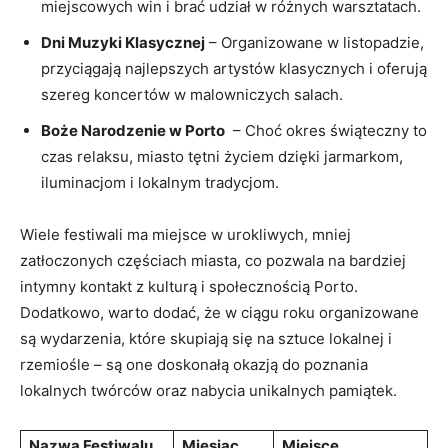
miejscowych win i⁤ brać udział ‌w różnych warsztatach.
Dni ⁤Muzyki⁤ Klasycznej
⁤– Organizowane w listopadzie,
przyciągają⁣ najlepszych artystów ⁣klasycznych i oferują
szereg‌ koncertów w malowniczych⁢ salach.
Boże Narodzenie w Porto
​ – Choć okres​ świąteczny to
czas‍ relaksu, miasto⁢ tętni życiem dzięki jarmarkom,
iluminacjom i lokalnym tradycjom.
Wiele festiwali ma ​miejsce w urokliwych, mniej
zatłoczonych częściach ‌miasta, co‍ pozwala na bardziej
intymny kontakt z kulturą i społecznością ‍Porto.⁣
Dodatkowo, warto ‌dodać, że w ciągu roku organizowane
są wydarzenia, które skupiają się‍ na sztuce lokalnej⁤ i
rzemiośle – są one doskonałą⁤ okazją do poznania
⁣lokalnych twórców oraz nabycia unikalnych pamiątek.
Nazwa Festiwalu
Miesiąc
Miejsce