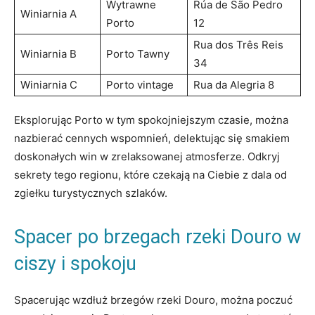
Wytrawne
Rúa‌ de São Pedro‌
Winiarnia A
Porto
12
Rua dos Três Reis
Winiarnia B
Porto Tawny
34
Winiarnia C
Porto vintage
Rua da Alegria 8
Eksplorując Porto w tym ⁢spokojniejszym czasie, można
nazbierać cennych ‌wspomnień,‍ delektując się smakiem
doskonałych win w zrelaksowanej atmosferze.⁢ Odkryj
sekrety tego regionu, które⁤ czekają ‌na Ciebie ⁢z dala od
⁢zgiełku⁢ turystycznych szlaków.
Spacer ‌po brzegach​ rzeki Douro w
ciszy⁣ i spokoju
Spacerując wzdłuż brzegów ⁤rzeki Douro, można poczuć