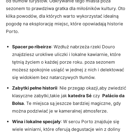
od tłumów turystów. Odkrywanie tego ​miasta poza
sezonem to prawdziwa‍ gratka‍ dla miłośników ⁢kultury. Oto
‍kilka powodów, ‍dla których warto wykorzystać‍ idealną
pogodę⁣ na eksplorację⁢ miejsc, które opowiadają historie
⁣Porto.
Spacer po ribeirze
: Wzdłuż nabrzeża rzeki Douro
znajdziesz urokliwe uliczki i lokalne ‍kawiarnie, które
tętnią życiem o każdej⁢ porze roku. poza sezonem
możesz spokojnie usiąść w jednej z nich i delektować
⁢się widokiem bez natarczywych tłumów.
Zabytki pełne historii
: Nie przegap okazji,aby zwiedzić
​klasyczne zabytki,takie jak
katedra‌ Sé
czy ​
Palácio da
‍Bolsa
. Te miejsca są jeszcze bardziej magiczne, gdy
można podziwiać je w ‌kameralnej atmosferze.
Wina ⁤i lokalne specjały
: W sercu Porto znajduje się‌
wiele winiarni, które oferują⁣ degustacje win ​z doliny