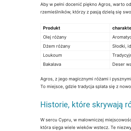
Aby w pełni docenić piękno Agros, warto od
⁢rzemieślników, którzy z pasją dzielą się sw
Produkt
charakt
Olej ⁢różany
Aromatyc
Dżem różany
Słodki, ​
Loukoum
Tradycyj
Bakalava
Deser wa
Agros, z​ jego ‌magicznymi różami i pysznymi 
To ‌miejsce, gdzie tradycja splata się ‌z nowo
Historie, które ⁣skrywają
W sercu Cypru, w malowniczej miejscowości A
która⁢ sięga⁢ wiele wieków wstecz. ⁤Te ⁢niez