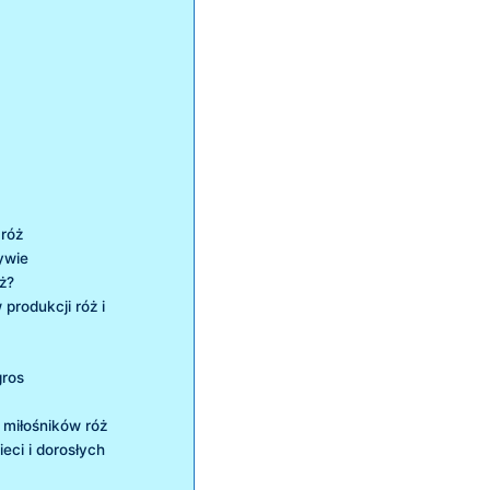
 róż
ywie
ż?
produkcji róż i​
gros
a miłośników róż
ci‌ i ⁤dorosłych