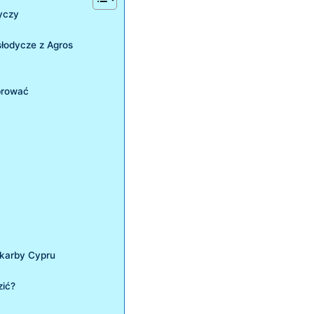
dyczy
słodycze ​z Agros
ebrować
skarby Cypru
zić?