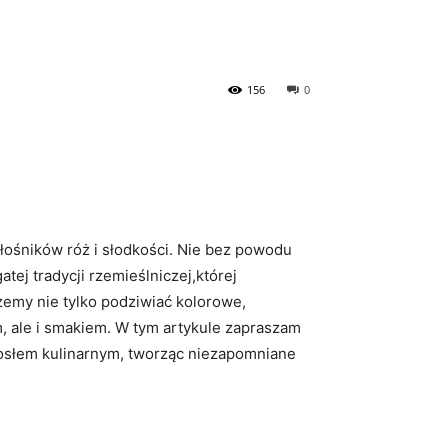
156
0
ośników róż i słodkości. Nie bez ⁢powodu
atej tradycji rzemieślniczej,której
żemy nie tylko podziwiać kolorowe,‍
ale⁢ i ‍smakiem. W ⁤tym artykule zapraszam
miosłem kulinarnym, tworząc niezapomniane