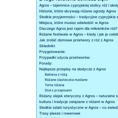
Agros ⁣– tajemnice‍ cypryjskiej stolicy róż i sło
Historie, które ⁣skrywają różane ogrody Agros
Słodkie przyjemności – tradycyjne cypryjskie⁣ 
Miejsca, które musisz odwiedzić⁣ w Agros
Dlaczego Agros jest rajem ⁤dla⁤ miłośników róż?
Różane festiwale ‍w Agros ⁣– kiedy i‍ jak je​ cel
Jak zrobić domowe przetwory z róż z Agros
Składniki:
Przygotowanie:
Przypadki użycia przetworów:
Porady:
Najlepsze przepisy na ‍słodycze z ⁣Agros
Baklava z różą
Różane⁤ ciasteczka maślane
Torta różana
Stoł z przepisami
Różany ‍olejek eteryczny z Agros – naturalne 
kultura i tradycje związane z różami w Agros
Słodkie szlaki turystyczne w Agros – ‌co zwied
Trasy piesze i⁤ rowerowe