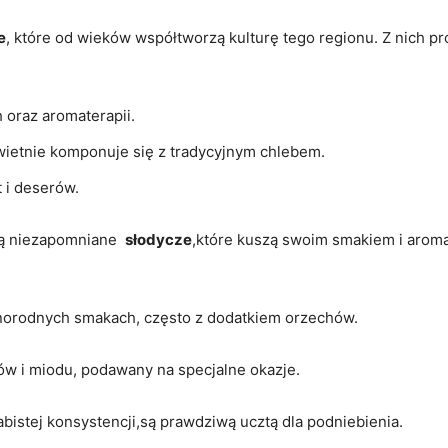
e
, które ‍od⁣ wieków współtworzą kulturę tego⁤ regionu. Z nich pr
 oraz aromaterapii.
wietnie komponuje się z‍ tradycyjnym ‌chlebem.
t i deserów.
ą niezapomniane ⁤
słodycze
,które kuszą swoim⁣ smakiem i arom
żnorodnych smakach, często⁤ z⁣ dodatkiem orzechów.
chów i miodu, podawany na specjalne okazje.
istej konsystencji,są prawdziwą ucztą dla podniebienia.