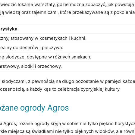
wiedzić lokalne warsztaty, ⁢gdzie można zobaczyć, jak powstaj
oją ⁣wiedzą oraz tajemnicami, które przekazywane ‌są z pokolenia
erystyka
zny,⁤ stosowany w⁤ kosmetykach i⁤ kuchni.
idealny do deserów i pieczywa.
ne słodycze, dostępne w różnych smakach.
rstwowy, słodki i orzechowy.
⁣słodyczami, z pewnością na ⁤długo ⁢pozostanie w ⁢pamięci każdego
czesnością, a każdy kęs ⁤to celebracja⁢ cypryjskiej kultury.
 różane ogrody Agros
gros, różane ogrody kryją w sobie nie ‌tylko​ piękno florystycz
wykłe miejsca są‍ świadkami nie tylko pięknych widoków, ale równ