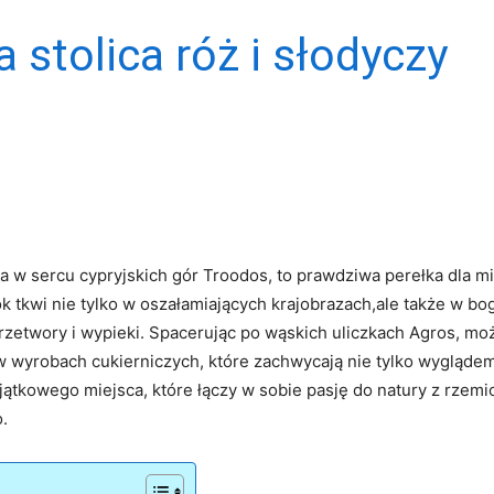
 stolica róż i słodyczy
w sercu cypryjskich gór Troodos, to prawdziwa perełka dla mił
ok tkwi nie tylko w ⁤oszałamiających krajobrazach,ale także w bog
zetwory ⁤i wypieki. Spacerując po wąskich ‌uliczkach Agros, mo
yrobach cukierniczych, które zachwycają ⁢nie ⁤tylko wyglądem, 
ątkowego miejsca, ​które łączy w sobie pasję do natury z‍ rze
.