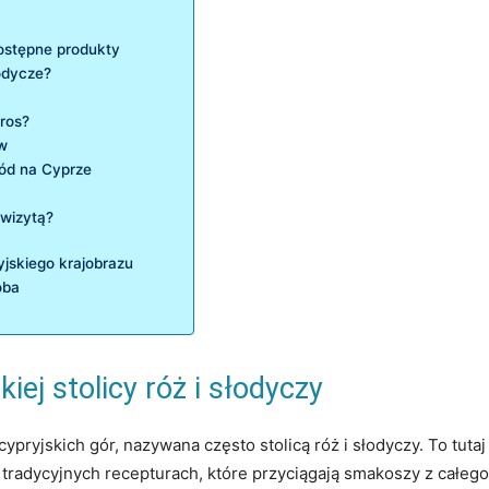
ostępne ⁣produkty
odycze?
gros?
ów
ód na ​Cyprze
 wizytą?
ryjskiego krajobrazu
oba
kiej stolicy róż i słodyczy
pryjskich gór, nazywana często stolicą róż i‌ słodyczy. To tutaj‍
i tradycyjnych recepturach, które przyciągają smakoszy z całego​