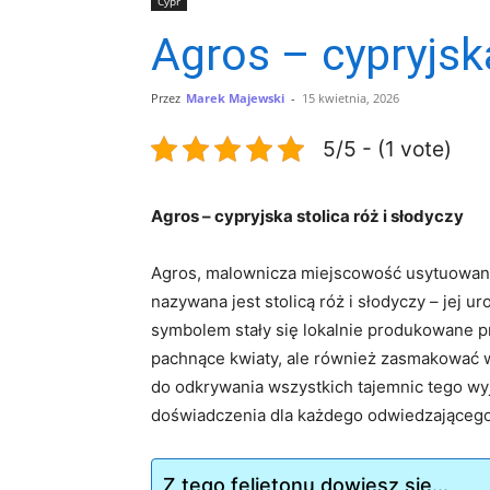
Cypr
Agros – cypryjska
Przez
Marek Majewski
-
15 kwietnia, 2026
5/5 - (1 vote)
Agros – cypryjska stolica róż ⁢i słodyczy
Agros, malownicza ⁣miejscowość usytuowana 
nazywana jest stolicą róż i słodyczy – jej ur
symbolem stały się lokalnie produkowane pr
pachnące kwiaty, ale również zasmakować w w
do odkrywania wszystkich tajemnic tego wyj
doświadczenia ⁣dla każdego odwiedzającego
Z tego felietonu dowiesz się...