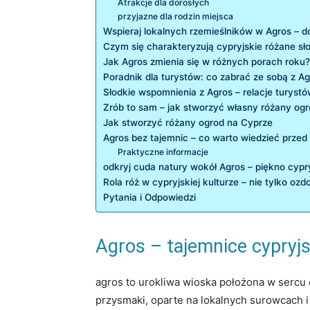
Atrakcje dla ‌dorosłych
przyjazne dla rodzin miejsca
Wspieraj lokalnych rzemieślników ⁤w Agros – ‍d
Czym się charakteryzują cypryjskie różane sł
Jak Agros‌ zmienia się⁢ w⁢ różnych porach roku?
Poradnik‍ dla turystów: co zabrać ⁣ze sobą z A
Słodkie wspomnienia z Agros – relacje turyst
Zrób to sam – jak ‍stworzyć własny różany ogr
Jak stworzyć różany ogrod na Cyprze
Agros bez tajemnic – co warto wiedzieć przed‌
Praktyczne ⁤informacje
odkryj ​cuda natury​ wokół​ Agros – piękno cyp
Rola róż w cypryjskiej kulturze – nie tylko ozd
Pytania i Odpowiedzi
Agros ⁣– tajemnice‍ cypryjs
agros to urokliwa wioska położona w sercu cy
⁤przysmaki, oparte ‌na lokalnych surowcach 