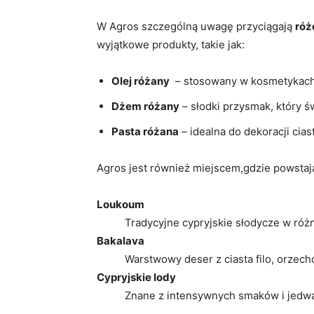
W Agros szczególną uwagę przyciągają
róż
wyjątkowe produkty, ⁣takie jak:
Olej różany
​ – stosowany w ⁤kosmetykach
Dżem‍ różany
– słodki przysmak, który ś
Pasta różana
– idealna do dekoracji cias
Agros jest również miejscem,gdzie powstaj
Loukoum
Tradycyjne cypryjskie⁢ słodycze w⁤ ró
Bakalava
Warstwowy ​deser z ciasta filo, ‍orze
Cypryjskie lody
Znane z intensywnych smaków i jedwab