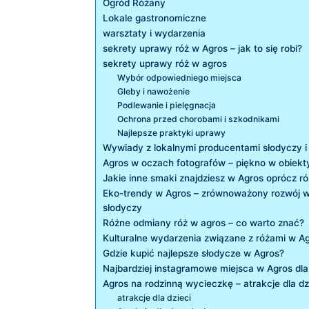
Ogród Różany
Lokale gastronomiczne
warsztaty ⁣i wydarzenia
sekrety uprawy róż w Agros – jak ‌to się robi?
sekrety uprawy róż w agros
Wybór odpowiedniego miejsca
Gleby i⁤ nawożenie
Podlewanie i pielęgnacja
Ochrona przed chorobami i szkodnikami
Najlepsze praktyki uprawy
Wywiady z lokalnymi producentami słodyczy i
Agros w oczach fotografów – piękno w obiekt
Jakie inne‍ smaki znajdziesz w Agros oprócz ró
Eko-trendy⁢ w Agros ​– zrównoważony rozwój ⁣w 
słodyczy
Różne odmiany róż w ⁢agros – co warto znać?
Kulturalne wydarzenia związane⁤ z różami w A
Gdzie kupić najlepsze ‍słodycze w Agros?
Najbardziej instagramowe ⁤miejsca w Agros ‌dl
Agros na rodzinną wycieczkę – atrakcje dla⁤ dzie
atrakcje dla dzieci