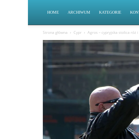
HOME
ARCHIWUM
KATEGORIE
KON
Strona główna
Cypr
Agros – cypryjska stolica róż i