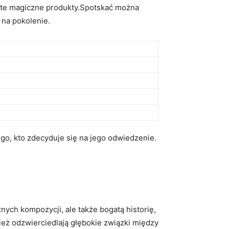
ą te ⁣magiczne produkty.Spotskać można
 na pokolenie.
,⁣ kto zdecyduje ​się‌ na​ jego ‍odwiedzenie.
nych kompozycji, ale ‍także bogatą historię,
ież odzwierciedlają⁤ głębokie związki ⁣między