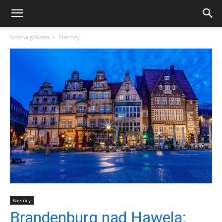
Strona główna
Niemcy
Niemcy
Brandenburg nad Hawelą: