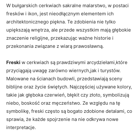
W bułgarskich cerkwiach sakralne malarstwo, w postaci
fresków i ikon, jest ⁤nieodłącznym elementem ich
architektonicznego piękna. Te zdobienia nie tylko
upiększają wnętrza, ale ‌przede wszystkim mają głębokie
znaczenie religijne, przekazując ważne historie i
przekonania związane z wiarą prawosławną.
Freski
w cerkwiach są prawdziwymi ⁢arcydziełami,które
przyciągają uwagę zarówno wiernych,jak i turystów.
Malowane na ścianach budowli, przedstawiają⁤ sceny
biblijne oraz życie świętych. Najczęściej używane kolory, ​
takie jak głęboka czerwień,⁣ błękit czy złoto, symbolizują
niebo, boskość oraz męczeństwo. Ze względu na tę
symbolikę, freski często są bogato ⁤zdobione detalami, co
sprawia, że‍ każde spojrzenie na‌ nie odkrywa nowe
interpretacje.