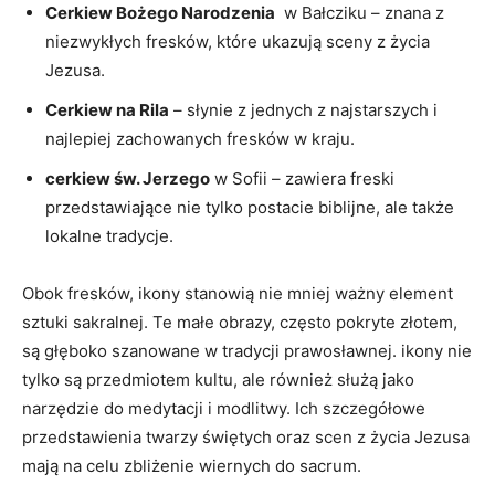
Cerkiew Bożego⁣ Narodzenia
⁣ w Bałcziku – znana z
niezwykłych fresków, które ukazują sceny z życia
Jezusa.
Cerkiew na Rila
– słynie z jednych z najstarszych i
najlepiej zachowanych fresków w⁢ kraju.
cerkiew św.⁤ Jerzego
w‍ Sofii – zawiera freski
przedstawiające nie tylko postacie biblijne, ale także
⁣lokalne tradycje.
Obok fresków, ikony stanowią nie mniej ważny element
sztuki sakralnej. Te małe obrazy, często⁢ pokryte złotem,
są głęboko⁣ szanowane w tradycji prawosławnej. ikony nie
tylko są przedmiotem kultu, ale również służą jako
narzędzie do medytacji i modlitwy. Ich szczegółowe
przedstawienia twarzy świętych ⁣oraz scen z życia Jezusa
mają na celu zbliżenie wiernych do sacrum.