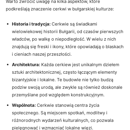
Warto zwrócić uwagę ⁤na kilka aspektów, które
podkreślają⁣ znaczenie ‍cerkwi w bułgarskiej kulturze:
Historia i​ tradycja:
Cerkwie ⁤są świadkami
wielowiekowej historii Bułgarii, od czasów pierwszych‍
władców, po walkę o niepodległość. W wielu z nich
znajdują się freski i ikony, które opowiadają o blaskach
i cieniach⁢ naszej przeszłości.
Architektura:
Każda cerkiew jest⁣ unikalnym dziełem
sztuki architektonicznej, często łączącym elementy
bizantyjskie i lokalne. Te budowle nie​ tylko budzą
podziw swoją urodą, ale zwykle są również doskonale
⁣przemyślane ⁤pod ​względem konstrukcyjnym.
Wspólnota:
Cerkwie stanowią centra życia
społecznego. Są miejscem spotkań, modlitwy i
różnorodnych⁤ wydarzeń kulturalnych, co pozwala
pielęgnować i wzmacniać lokalne więzi.