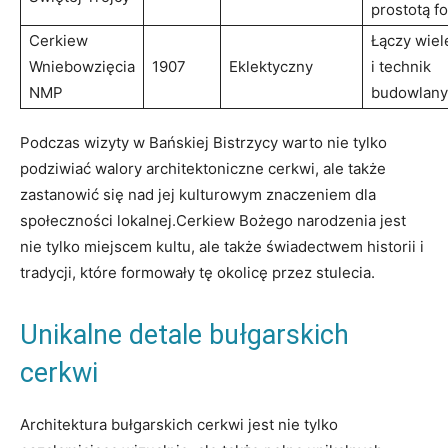
prostotą f
Cerkiew
Łączy wiele
Wniebowzięcia
1907
Eklektyczny
i technik
NMP
budowlany
Podczas wizyty w Bańskiej Bistrzycy warto nie tylko
podziwiać ⁤walory architektoniczne cerkwi, ⁤ale także ​
zastanowić się nad ‍jej kulturowym znaczeniem dla
społeczności lokalnej.Cerkiew Bożego ‍narodzenia⁢ jest
nie​ tylko miejscem kultu, ale także świadectwem ⁣historii i
tradycji, ⁣które⁣ formowały tę okolicę przez‌ stulecia.
Unikalne detale bułgarskich
cerkwi
Architektura bułgarskich cerkwi jest nie tylko