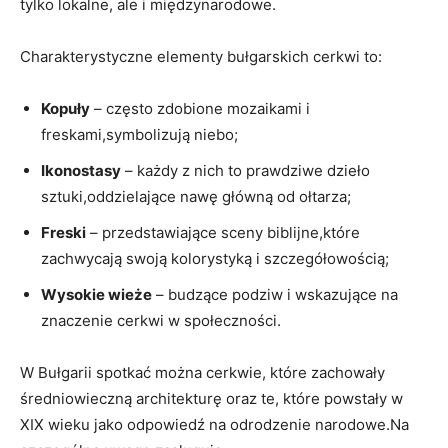
tylko‌ lokalne, ale i międzynarodowe.
Charakterystyczne elementy ⁢bułgarskich cerkwi‌ to:
Kopuły
– często zdobione mozaikami i
freskami,symbolizują niebo;
Ikonostasy
– każdy z nich to prawdziwe dzieło
sztuki,oddzielające nawę główną od ołtarza;
Freski
⁢– przedstawiające sceny biblijne,które
zachwycają swoją kolorystyką ‌i szczegółowością;
Wysokie wieże
– budzące podziw i wskazujące na
znaczenie cerkwi w społeczności.
W‍ Bułgarii spotkać można cerkwie, które zachowały
średniowieczną architekturę oraz⁤ te, które powstały w
XIX wieku jako odpowiedź⁤ na​ odrodzenie narodowe.Na