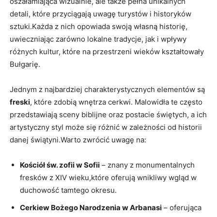
oszałamiająca⁣ wizualnie, ⁢ale ​także pełna unikalnych
detali,⁤ które przyciągają uwagę turystów i historyków
⁢sztuki.Każda z nich ‍opowiada swoją własną historię,
uwieczniając‌ zarówno lokalne tradycje, ⁢jak i wpływy
różnych kultur, które na‌ przestrzeni wieków kształtowały​
Bułgarię.
Jednym z najbardziej charakterystycznych elementów są
freski
, które zdobią wnętrza cerkwi. Malowidła te często
przedstawiają sceny biblijne oraz postacie świętych, ⁢a ich
artystyczny styl może się różnić w zależności od historii
danej świątyni.Warto zwrócić uwagę na:
Kościół św. zofii⁤ w ⁢Sofii
– znany z monumentalnych
fresków⁤ z XIV wieku,które oferują wnikliwy wgląd w
duchowość tamtego okresu.
Cerkiew Bożego Narodzenia w⁣ Arbanasi
– oferująca