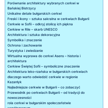
Porównanie architektury wybranych cerkwi w
Bańskiej Bistrzycy
Unikalne detale bułgarskich cerkwi
Freski i ikony – sztuka sakralna ⁢w cerkwiach ​Bułgarii
Cerkwie ⁣w Sofii​ – odkryj stolicę ich​ piękna
Cerkiew w Rile – skarb UNESCO
Architektura i sztuka dekoracyjna
Symbolika i ⁢znaczenie
Ochrona i zachowanie
Turystyka i zwiedzanie
Wirtualna wyprawa ⁤do cerkwi Asens – historia i
architektura
Cerkiew Świętej Sofii – symboliczne znaczenie
Architektura leko-rzańska w bułgarskich cerkwiach
dlaczego warto odwiedzić cerkwie w regionie
Kazanłyk
Najładniejsze cerkwie w Bułgarii – co zobaczyć
Przewodnik po cerkwiach ⁤Bułgarii – od tradycji do
nowoczesności
rola⁣ cerkwi w bułgarskim społeczeństwie
współczesnym