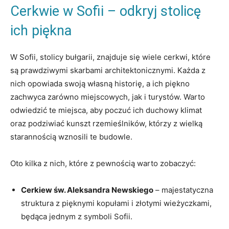
Cerkwie ⁣w Sofii​ – odkryj stolicę
ich​ piękna
W Sofii, stolicy‌ bułgarii, znajduje się wiele cerkwi, które
są prawdziwymi skarbami architektonicznymi. Każda z
nich opowiada swoją własną historię, ⁤a ich piękno
zachwyca zarówno miejscowych, jak i turystów. Warto
odwiedzić ‍te miejsca, aby poczuć ich ⁤duchowy klimat⁢
oraz podziwiać kunszt⁣ rzemieślników, którzy​ z wielką
⁤starannością wznosili te budowle.
Oto kilka ⁤z nich, które z pewnością warto zobaczyć:
Cerkiew św. ‌Aleksandra Newskiego
– majestatyczna
struktura‌ z pięknymi kopułami i złotymi wieżyczkami,
będąca jednym z symboli Sofii.