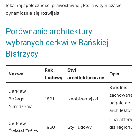
lokalnej społeczności prawosławnej, która w tym czasie
dynamicznie się rozwijała.
Porównanie architektury
wybranych cerkwi w Bańskiej
Bistrzycy
Rok
Styl
Nazwa
Opis
budowy
architektoniczny
Świetnie
Cerkiew​
zachowane 
Bożego
1891
Neobizantyjski
bogate det
Narodzenia
architekto
Charakter
Cerkiew ​
1950
Styl ludowy
dla regionu
Świętej Trójcy