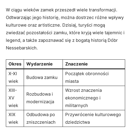
W​ ciągu wieków zamek przeszedł wiele transformacji.
⁣Odtwarzając‍ jego historię, można dostrzec różne wpływy
kulturowe ‍oraz artisticzne. Dzisiaj, turyści⁣ mogą
zwiedzać pozostałości zamku,⁣ które‍ kryją wiele tajemnic ​i
legend, a także zapoznawać się z bogatą historią Dóbr
Nessebarskich.
Okres
Wydarzenie
Znaczenie
X-XI
Początek ‌obronności
Budowa zamku
wiek
miasta
XIII-
Wzrost znaczenia
Rozbudowa i
XV
ekonomicznego i
modernizacja
wiek
militarnych
XIX
Odbudowa ⁢po
Przywrócenie kulturowego
‌wiek
zniszczeniach
dziedzictwa