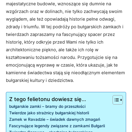
majestatyczne⁣ budowle, ​wznoszące się dumnie na
wzgórzach ‍oraz‌ w dolinach, nie ​tylko ​zachwycają swoim
wyglądem, ​ale ⁤też opowiadają historie ⁢pełne⁣ odwagi,
‍zdrady i triumfu. W tej podróży po bułgarskich zamkach i
twierdzach ⁣zapraszamy na fascynujący spacer przez
historię, który odkryje przed Wami⁢ nie tylko⁤ ich
⁢architektoniczne​ piękno, ale także ich rolę w
kształtowaniu tożsamości⁢ narodu.⁢ Przygotujcie ⁢się na
emocjonującą wyprawę w czasie, ‌która ukazuje, jak te
⁣kamienne ⁣świadectwa stają się nieodłącznym elementem
bułgarskiej kultury i dziedzictwa.
Z tego felietonu dowiesz się...
bułgarskie zamki – bramy do przeszłości
Twierdze jako strażnicy⁢ bułgarskiej historii
Zamek w ‍Ravadzie⁣ – świadek dawnych zmagań
Fascynujące ‌legendy związane z zamkami Bułgarii