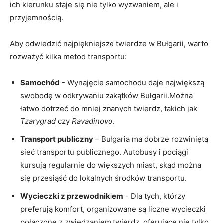
ich kierunku staje ​się nie tylko wyzwaniem, ale​ i
przyjemnością.
Aby odwiedzić⁢ najpiękniejsze twierdze⁣ w Bułgarii, ⁣warto
rozważyć ‌kilka‌ metod transportu:
Samochód
⁢- Wynajęcie samochodu ‌daje‌ największą
swobodę ‍w odkrywaniu⁤ zakątków ‌Bułgarii.Można
łatwo dotrzeć do mniej‌ znanych twierdz, takich jak⁤
Tzarygrad
czy
Ravadinovo
.
Transport publiczny
– ‌Bułgaria⁢ ma dobrze rozwiniętą
‌sieć ‍transportu publicznego. Autobusy ​i pociągi
⁤kursują regularnie do większych miast, skąd można
się przesiąść do lokalnych​ środków‌ transportu.
Wycieczki z przewodnikiem
-⁢ Dla tych, ‌którzy
preferują komfort, organizowane są liczne wycieczki⁤
połączone z zwiedzaniem⁢ twierdz, oferujące nie tylko