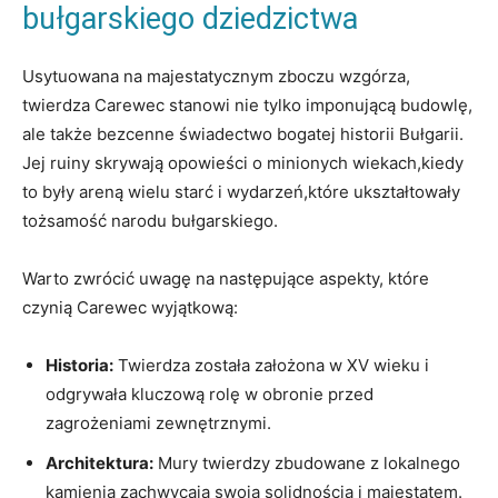
bułgarskiego‌ dziedzictwa
Usytuowana na majestatycznym zboczu wzgórza,
twierdza Carewec stanowi⁢ nie tylko imponującą budowlę,
ale także bezcenne świadectwo bogatej historii⁢ Bułgarii.⁣
Jej ‌ruiny skrywają opowieści o minionych ⁣wiekach,kiedy
to⁤ były ​areną wielu starć‌ i wydarzeń,które ukształtowały
tożsamość narodu bułgarskiego.
Warto zwrócić uwagę na następujące aspekty, które
czynią Carewec wyjątkową:
Historia:
Twierdza⁢ została założona⁢ w⁤ XV⁤ wieku i
odgrywała kluczową rolę w obronie przed
zagrożeniami⁢ zewnętrznymi.
Architektura:
⁤Mury twierdzy‍ zbudowane z lokalnego
kamienia zachwycają ​swoją solidnością i ⁤majestatem.