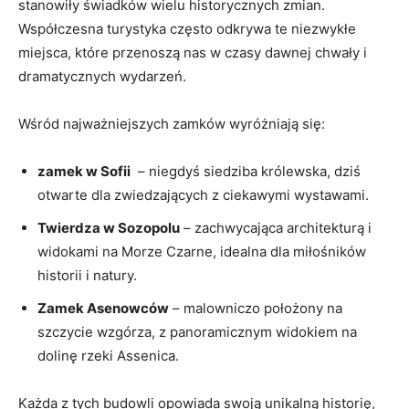
stanowiły świadków wielu historycznych zmian.
Współczesna⁢ turystyka ⁣często odkrywa te ⁢niezwykłe
miejsca, które przenoszą⁤ nas w czasy dawnej chwały i
dramatycznych⁢ wydarzeń.
Wśród najważniejszych zamków wyróżniają się:
zamek w⁣ Sofii
⁣ – niegdyś ‍siedziba królewska, dziś
otwarte⁢ dla​ zwiedzających z ciekawymi wystawami.
Twierdza w Sozopolu
​–⁤ zachwycająca architekturą i
widokami na ‌Morze Czarne, idealna dla miłośników
historii i‌ natury.
Zamek Asenowców
– ​malowniczo‍ położony ⁣na
szczycie ‍wzgórza, z panoramicznym widokiem na
dolinę rzeki Assenica.
Każda ​z⁣ tych budowli opowiada swoją unikalną ‍historię,