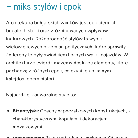
– miks stylów⁣ i epok
Architektura bułgarskich zamków jest odbiciem ich⁤
bogatej​ historii oraz​ zróżnicowanych wpływów‍
kulturowych. ‌Różnorodność stylów to wynik‍
wielowiekowych⁢ przemian ​politycznych, które sprawiły,
że tereny te ​były ⁣świadkiem‍ licznych walk i⁤ najazdów. W
architekturze twierdz ⁢możemy ⁣dostrzec ⁣elementy, które
pochodzą z różnych epok, ​co czyni je unikalnym
kalejdoskopem historii.
Najbardziej zauważalne style to:
Bizantyjski:
Obecny w początkowych konstrukcjach, ‍z
⁣charakterystycznymi kopułami i ⁣dekoracjami⁣
mozaikowymi.
renesansowy:
Przez odbudowy ⁢zamków w ⁢XVI wieku,