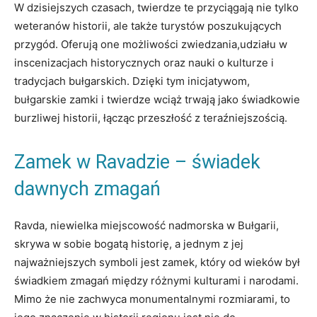
W dzisiejszych czasach, twierdze te‌ przyciągają ⁤nie tylko
weteranów historii, ale⁣ także turystów​ poszukujących
przygód. Oferują ‌one możliwości ⁢zwiedzania,udziału w
inscenizacjach historycznych oraz⁤ nauki o‌ kulturze i
tradycjach bułgarskich. Dzięki tym inicjatywom,
bułgarskie zamki i twierdze wciąż trwają jako świadkowie
burzliwej historii, łącząc przeszłość z teraźniejszością.
Zamek w ‍Ravadzie⁣ – świadek
dawnych zmagań
Ravda, niewielka miejscowość ⁢nadmorska⁣ w Bułgarii,
skrywa w sobie bogatą historię, a jednym z jej
najważniejszych symboli jest ⁣zamek, który ⁤od wieków był
świadkiem zmagań między różnymi⁢ kulturami⁣ i narodami.
Mimo że nie zachwyca monumentalnymi ⁣rozmiarami, to