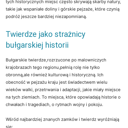
tych historycznych ⁤miejsc często skrywają skarby natury,⁤
takie⁢ jak wspaniałe doliny‌ i górskie pejzaże, ⁤które czynią
podróż jeszcze‍ bardziej niezapomnianą.
Twierdze jako strażnicy⁢
bułgarskiej historii
Bułgarskie twierdze,rozrzucone po malowniczych
krajobrazach ‍tego regionu,pełnią rolę nie‍ tylko
obronną,ale również kulturową i historyczną. Ich
obecność w pejzażu​ kraju jest świadectwem wielu
wieków walki, przetrwania i​ adaptacji, jakie miały miejsce
⁤na tych‍ ziemiach. To miejsca, które opowiadają historie o
chwałach i tragediach, ‍o rytmach wojny i⁣ pokoju.
Wśród najbardziej znanych zamków i twierdz wyróżniają⁢
się: