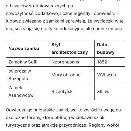
od czasów średniowiecznych po
nowożytność.Dodatkowo,⁣ liczne legendy i opowieści
ludowe związane⁢ z zamkami sprawiają, że wycieczki w te ​
miejsca stają się ‍nie ⁣tylko edukacyjne, ale i pełne emocji.
Styl
Data
Nazwa zamku
architektoniczny
budowy
Zamek w Sofii
Neorenesans
1882
twierdza w
Mury obronne
V/VI w ⁢n.e.
Sozopolu
Zamek
Bizantyjski
XIII w.
Asenowców
Odwiedzając bułgarskie zamki, ​warto zwrócić uwagę na
okoliczne tereny,​ które obfitują w ⁤ciekawe‍ szlaki
turystyczne oraz atrakcje​ przyrodnicze.⁢ Regiony wokół