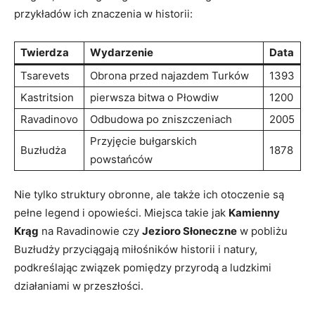
przykładów⁣ ich znaczenia⁤ w historii:
Twierdza
Wydarzenie
Data
Tsarevets
Obrona przed najazdem ​Turków
1393
Kastritsion
pierwsza ‌bitwa ⁣o Płowdiw
1200
Ravadinovo
Odbudowa po zniszczeniach
2005
Przyjęcie bułgarskich
Buzłudża
1878
powstańców
Nie tylko struktury obronne, ale także ich​ otoczenie są
pełne⁤ legend i ⁣opowieści. ​Miejsca takie jak
Kamienny
Krąg
na Ravadinowie‌ czy
Jezioro Słoneczne
w ‌pobliżu
Buzłudży⁣ przyciągają ⁣miłośników historii i natury,
podkreślając związek⁤ pomiędzy przyrodą‌ a ludzkimi
działaniami w przeszłości.