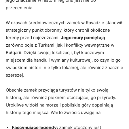
jego znaczenie w historii regionu jest nie do
przecenienia.
W‌ czasach średniowiecznych zamek w Ravadzie stanowił
strategiczny ⁣punkt ⁤obronny, który chronił okoliczne
tereny przed najeźdźcami.
Jego ⁤mury pamiętają
zarówno boje ⁢z Turkami, jak i konflikty wewnętrzne w
Bułgarii.​ Dzięki swojej lokalizacji, był kluczowym
miejscem dla handlu i wymiany ⁢kulturowej, co czyniło ‍go
świadkiem historii⁢ nie tylko lokalnej,⁢ ale również‌ znacznie
szerszej.
Obecnie zamek przyciąga turystów nie tylko swoją
historią, ale również ⁢pięknem otaczającej ​go przyrody.‌
Urokliwe widoki na morze i pobliskie góry⁤ dopełniają
historię tego miejsca. Warto ‌zwrócić uwagę na:
Fascynujące legendy:
Zamek otoczony ‍jest