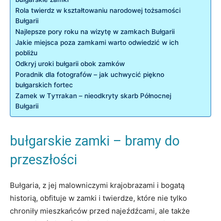
Rola twierdz w ​kształtowaniu narodowej ‍tożsamości
Bułgarii
Najlepsze pory roku ‌na wizytę w zamkach Bułgarii
Jakie miejsca ‌poza ⁣zamkami warto odwiedzić w ich
pobliżu
Odkryj uroki bułgarii obok zamków
Poradnik dla‍ fotografów – jak uchwycić ‌piękno
bułgarskich fortec
Zamek w Tутrakan – nieodkryty‍ skarb Północnej
Bułgarii
bułgarskie zamki – bramy do
przeszłości
Bułgaria, z ⁤jej malowniczymi krajobrazami i bogatą
historią, obfituje​ w zamki i⁣ twierdze, które nie tylko
chroniły mieszkańców przed​ najeźdźcami, ale także