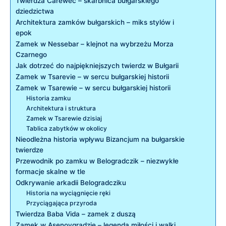
Twierdza Carewec –⁢ skarbnica bułgarskiego‌
dziedzictwa
Architektura⁣ zamków bułgarskich – miks stylów⁣ i
epok
Zamek w Nessebar ⁤– klejnot na wybrzeżu Morza
Czarnego
Jak dotrzeć do najpiękniejszych twierdz w ​Bułgarii
Zamek w Tsarevie – w sercu bułgarskiej historii
Zamek ⁤w⁣ Tsarewie – w⁣ sercu bułgarskiej historii
Historia ⁢zamku
Architektura i​ struktura
Zamek‌ w Tsarewie dzisiaj
Tablica zabytków w ​okolicy
Nieodleżna historia wpływu Bizancjum ‌na bułgarskie
twierdze
Przewodnik po ⁤zamku w Belogradczik⁢ – niezwykłe
formacje skalne w tle
Odkrywanie ⁣arkadii Belogradcziku
Historia‌ na wyciągnięcie ręki
Przyciągająca przyroda
Twierdza Baba Vida – zamek⁣ z duszą
Zamek w​ Asenovgradzie‌ – legenda miłości i walki