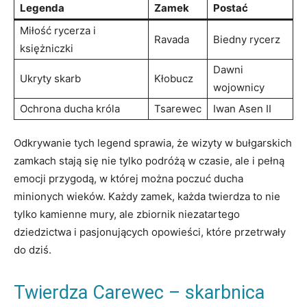
Legenda
Zamek
Postać
Miłość rycerza i
Ravada
Biedny rycerz
księżniczki
Dawni
Ukryty skarb
Kłobucz
wojownicy
Ochrona ducha ⁢króla
Tsarewec
Iwan Asen ‍II
Odkrywanie tych legend ⁢sprawia, że wizyty ⁤w bułgarskich
zamkach stają się ​nie tylko ‌podróżą ⁢w‍ czasie, ⁣ale i pełną
emocji przygodą, w której można poczuć ‍ducha
minionych ‍wieków. Każdy ​zamek, każda twierdza to‍ nie
tylko kamienne mury, ale zbiornik niezatartego
‌dziedzictwa​ i pasjonujących opowieści, które⁣ przetrwały
do dziś.
Twierdza Carewec –⁢ skarbnica