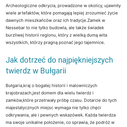
Archeologiczne odkrycia, prowadzone ‍w okolicy,⁣ ujawniły
wiele⁤ artefaktów, które pomagają lepiej zrozumieć życie
dawnych mieszkańców oraz ich tradycje.Zamek ⁢w ​
Nessebar to nie tylko ⁣budowla, ale także ‌świadek
burzliwej historii regionu, który‍ z ⁣wielką dumą wita
wszystkich, ⁤którzy pragną ‌poznać jego tajemnice.
Jak dotrzeć do najpiękniejszych
twierdz w ​Bułgarii
Bułgaria,kraj o bogatej historii i malowniczych
krajobrazach,jest domem⁤ dla wielu twierdz i
zamków,które przetrwały próbę czasu. Dotarcie do tych
majestatycznych miejsc‌ wymaga nie ‍tylko chęci
odkrywania, ale i pewnych wskazówek. Każda ‍twierdza‍
ma swoje unikalne położenie, co ​sprawia, że ‍podróż w