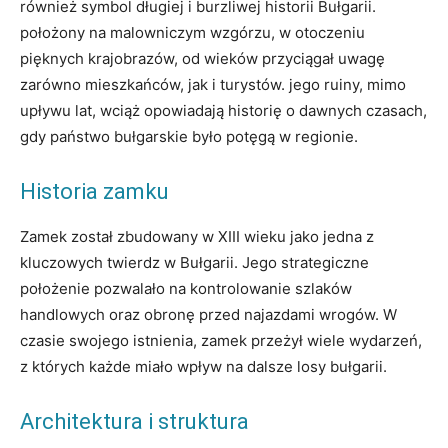
również symbol długiej i burzliwej​ historii⁢ Bułgarii.
położony na malowniczym wzgórzu, w ‌otoczeniu
pięknych krajobrazów, od wieków przyciągał ‌uwagę
zarówno‍ mieszkańców, ⁢jak ⁢i turystów.‌ jego ruiny,⁣ mimo⁤
upływu lat, wciąż opowiadają historię o ⁢dawnych czasach,
gdy państwo ⁣bułgarskie było‌ potęgą‍ w ⁣regionie.
Historia ⁢zamku
Zamek⁢ został zbudowany w XIII wieku jako jedna z
kluczowych twierdz⁣ w Bułgarii. Jego ⁢strategiczne
położenie pozwalało na ⁤kontrolowanie⁣ szlaków
‌handlowych oraz ‌obronę ⁤przed najazdami wrogów. W
czasie swojego‍ istnienia, zamek przeżył wiele wydarzeń,
z których każde miało wpływ na dalsze losy bułgarii.
Architektura i​ struktura