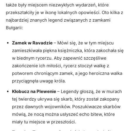
także były miejscem niezwykłych ⁢wydarzeń, które⁤
przekształciły ⁣je w ikonę lokalnych ‍opowieści. Oto​ kilka z
najbardziej ⁢znanych legend związanych z zamkami
Bułgarii:
Zamek w Ravadzie
–​ Mówi się, że⁣ w tym miejscu
zamieszkiwała piękna księżniczka, ‍która⁢ zakochała się
‍w biednym ⁢rycerzu. ​Aby zapewnić szczęśliwe⁣
zakończenie ⁢ich miłości, rycerz stoczył walkę z
potworem‌ chroniącym zamek, a⁣ jego heroiczna walka
przyciągnęła uwagę króla.
Kłobucz na Plewenie
– Legendy⁣ głoszą, że ‍w murach
tej twierdzy ukrywa się skarb, który został​ zakopany
przez dawnych wojowników. Poszukiwacze skarbów
mówią, ​że nocą ⁢można usłyszeć echo⁤ bitew,‌ które
miały⁤ tu ⁣miejsce w przeszłości.