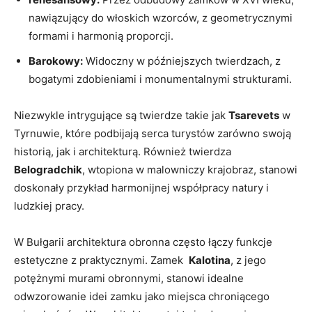
nawiązujący ⁢do włoskich wzorców, z geometrycznymi
formami ⁣i harmonią ⁣proporcji.
Barokowy:
⁣Widoczny w późniejszych twierdzach, z
bogatymi ​zdobieniami i​ monumentalnymi strukturami.
Niezwykle intrygujące są twierdze takie jak
Tsarevets
w
Tyrnuwie, które​ podbijają serca turystów zarówno swoją
historią, ​jak i ⁣architekturą. Również ⁤twierdza
Belogradchik
, wtopiona w malowniczy krajobraz, stanowi
doskonały przykład harmonijnej ​współpracy natury i
ludzkiej pracy.
W⁢ Bułgarii⁤ architektura obronna często łączy⁢ funkcje
estetyczne z praktycznymi. Zamek ​
Kalotina
,⁣ z jego
potężnymi murami obronnymi, stanowi idealne
odwzorowanie ⁤idei zamku jako miejsca chroniącego