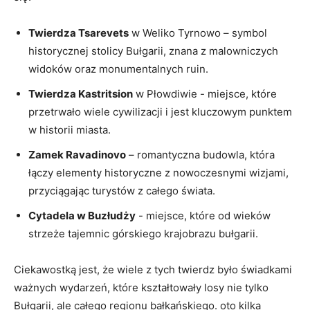
Twierdza Tsarevets
w Weliko Tyrnowo – symbol
‍historycznej‌ stolicy Bułgarii, ⁣znana z malowniczych⁢
widoków oraz monumentalnych ⁣ruin.
Twierdza ⁣Kastritsion
w ‌Płowdiwie -⁣ miejsce, które
przetrwało wiele cywilizacji i jest kluczowym punktem
w historii miasta.
Zamek ⁤Ravadinovo
– romantyczna budowla, która
łączy elementy⁣ historyczne z nowoczesnymi wizjami,
przyciągając turystów z całego świata.
Cytadela w Buzłudży
⁤- miejsce, które od wieków
strzeże tajemnic górskiego krajobrazu‌ bułgarii.
Ciekawostką⁤ jest,​ że wiele​ z tych ⁢twierdz było świadkami
ważnych wydarzeń, które kształtowały losy ⁣nie tylko
Bułgarii, ale całego regionu ⁣bałkańskiego. oto kilka