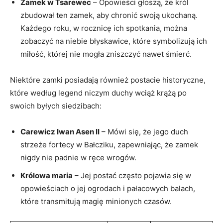
Zamek w ⁢Tsarewec
– Opowieści ⁣głoszą, że​ król
zbudował ten zamek, aby ⁢chronić swoją ⁢ukochaną.
Każdego roku, w rocznicę ‌ich spotkania, można
zobaczyć na​ niebie błyskawice, ⁤które ​symbolizują ich
miłość, której nie mogła ​zniszczyć nawet śmierć.
Niektóre‍ zamki posiadają ⁢również postacie historyczne,
które według legend niczym duchy wciąż krążą po
swoich ‍byłych siedzibach:
Carewicz‍ Iwan Asen II
– Mówi się, że ⁢jego duch
strzeże fortecy w Bałcziku, zapewniając, że zamek
nigdy​ nie padnie w ręce wrogów.
Królowa maria
– Jej postać często pojawia się w⁣
opowieściach o jej ogrodach⁤ i⁤ pałacowych balach,‌
które transmitują magię minionych​ czasów.