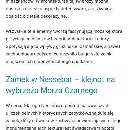
mieszkańców.​ W⁤ architekturze tej twierdzy można
dostrzec nie⁣ tylko aspekty defensywne, ale ⁤również
dbałość o detale⁢ dekoracyjne.
Wszystkie‍ te elementy tworzą fascynującą mozaikę,która
przyciąga miłośników historii,architektury i kultury.
Spotykają się tu wpływy ‍gruzińskie, ​osmańskie,‌ a nawet
zachodnioeuropejskie, ⁢co⁤ uczyniło⁤ bułgarskie‍ zamki
miejscem ich niepowtarzalnego spotkania.
Zamek w Nessebar ⁤– klejnot na
wybrzeżu Morza Czarnego
W sercu Starego Nessebaru,pośród malowniczych
uliczek pełnych ‍historycznych zabytków,znajduje ⁤się
zamek,który od wieków zachwyca ⁣odwiedzających. Jego
monumentalna architektura jest świadectwem potęgi ⁤i