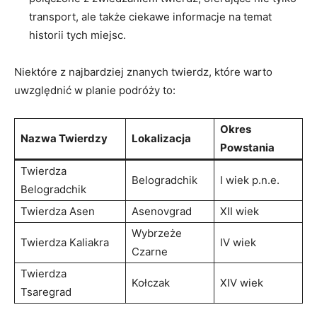
transport,⁢ ale także ciekawe‍ informacje na temat‌
historii tych miejsc.
Niektóre z najbardziej znanych⁣ twierdz, które warto⁢
uwzględnić⁢ w planie podróży to:
Okres
Nazwa Twierdzy
Lokalizacja
Powstania
Twierdza⁣
Belogradchik
I wiek p.n.e.
Belogradchik
Twierdza Asen
Asenovgrad
XII wiek
Wybrzeże
Twierdza Kaliakra
IV wiek
Czarne
Twierdza
Kołczak
XIV wiek
Tsaregrad