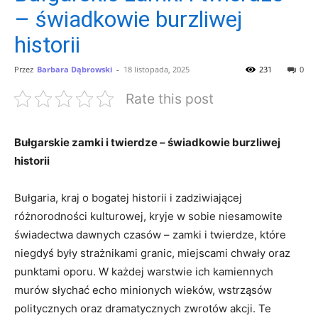
– świadkowie burzliwej
historii
Przez
Barbara Dąbrowski
-
18 listopada, 2025
231
0
Rate this post
Bułgarskie zamki i twierdze – świadkowie burzliwej
⁣historii
Bułgaria, kraj o bogatej historii ⁣i zadziwiającej⁤
różnorodności kulturowej, ‍kryje w sobie niesamowite
świadectwa dawnych czasów ⁣– zamki i twierdze, które⁤
niegdyś⁣ były⁤ strażnikami granic, miejscami chwały oraz
punktami oporu. W każdej warstwie ich kamiennych
murów słychać echo minionych‍ wieków,⁣ wstrząsów
politycznych ​oraz dramatycznych zwrotów akcji. Te