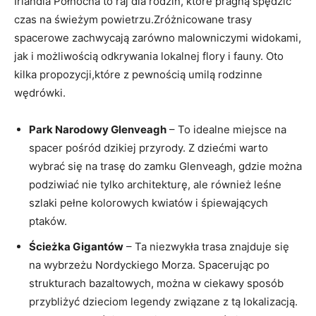
Irlandia Północna to raj dla rodzin, które pragną spędzić
czas na świeżym powietrzu.Zróżnicowane trasy
spacerowe zachwycają zarówno malowniczymi widokami,
jak i możliwością odkrywania lokalnej flory i fauny. Oto
kilka propozycji,które z pewnością umilą rodzinne
wędrówki.
Park Narodowy Glenveagh
– To idealne miejsce na
spacer pośród dzikiej przyrody. Z dziećmi warto
wybrać się na trasę do zamku Glenveagh, gdzie można
podziwiać nie tylko architekturę, ale również leśne
szlaki pełne kolorowych kwiatów i śpiewających
ptaków.
Ścieżka Gigantów
– Ta niezwykła trasa znajduje się
na wybrzeżu Nordyckiego Morza. Spacerując po
strukturach bazaltowych, można w ciekawy sposób
przybliżyć dzieciom legendy związane z tą lokalizacją.