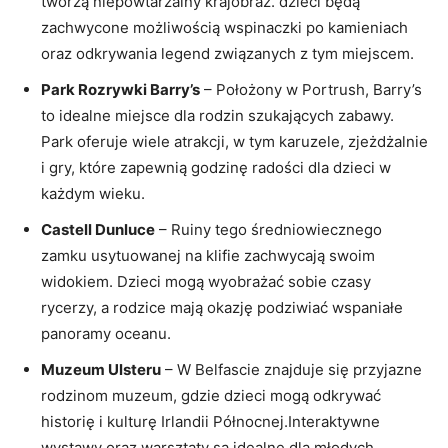
tworzą niepowtarzalny krajobraz. dzieci będą
zachwycone możliwością wspinaczki po kamieniach
oraz odkrywania legend związanych z tym miejscem.
Park Rozrywki Barry’s
– Położony w Portrush, Barry’s
to idealne miejsce dla rodzin szukających zabawy.
Park oferuje wiele atrakcji, w tym karuzele, zjeżdżalnie
i gry, które zapewnią godzinę radości dla dzieci w
każdym wieku.
Castell Dunluce
– Ruiny tego średniowiecznego
zamku usytuowanej na klifie zachwycają swoim
widokiem. Dzieci mogą wyobrażać sobie czasy
rycerzy, a rodzice mają okazję podziwiać wspaniałe
panoramy oceanu.
Muzeum Ulsteru
– W Belfascie znajduje się przyjazne
rodzinom muzeum, gdzie dzieci mogą odkrywać
historię i kulturę Irlandii Północnej.Interaktywne
wystawy oraz warsztaty są idealne dla młodych