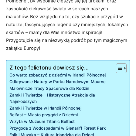
Północnej, by wspólnie cieszyć się jej urokami oraz
zaspokoić ciekawość świata w sercach naszych
maluchów. Bez względu na to, czy szukacie przygód w
naturze, fascynujących legend czy mniejszych, lokalnych
skarbów – mamy dla Was mnóstwo inspiracji!
Przygotujcie się na niezwykłą podróż po tym magicznym
zakątku Europy!
Z tego felietonu dowiesz się...
Co warto zobaczyć z dziećmi w Irlandii Północnej
Odkrywanie Natury w Parku Narodowym Mourne
Malownicze Trasy Spacerowe dla Rodzin
Zamki i Twierdze – Historyczne Atrakcje dla
Najmłodszych
Zamki i Twierdze w Irlandii Północnej
Belfast – Miasto przygód z Dziećmi
Wizyta w Muzeum Titanic Belfast
Przygoda z Wodospadami w Glenariff Forest Park
Folk i Muzyka – Kultura Irlandzka dla Dzieci