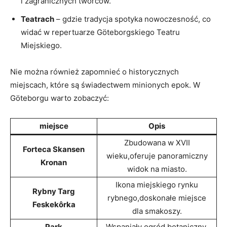
i zagranicznych twórców.
Teatrach
– gdzie tradycja spotyka nowoczesność, co
widać w repertuarze Göteborgskiego Teatru
Miejskiego.
Nie można również zapomnieć o historycznych
miejscach, które są świadectwem minionych epok. W
Göteborgu warto zobaczyć:
miejsce
Opis
Zbudowana w XVII
Forteca Skansen
wieku,oferuje panoramiczny
Kronan
widok na miasto.
Ikona miejskiego rynku
Rybny Targ
rybnego,doskonałe miejsce
Feskekôrka
dla smakoszy.
Park
Wspaniały ogród botaniczny,