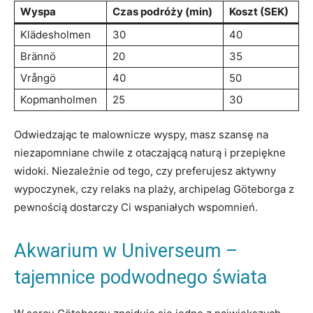
Wyspa
Czas podróży (min)
Koszt (SEK)
Klädesholmen
30
40
Brännö
20
35
Vrångö
40
50
Kopmanholmen
25
30
Odwiedzając te malownicze wyspy, masz szansę na
niezapomniane chwile z otaczającą naturą i przepiękne
widoki. Niezależnie od tego, czy preferujesz aktywny
wypoczynek, czy relaks na plaży, archipelag Göteborga z
pewnością dostarczy Ci wspaniałych wspomnień.
Akwarium w Universeum –
tajemnice podwodnego świata