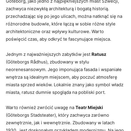
Göteborg, jako jedno z najpiękniejszych miast Szwecji,
zachwyca niezwykłą architekturą i bogatą historią.
przechadzając się po jego ulicach, można natknąć się na
różnorodne budowle, które łączą w sobie różne style
architektoniczne oraz wpływy kulturowe. Warto
poświęcić czas, aby odkryć te fascynujące miejsca.
Jednym z najważniejszych zabytków jest
Ratusz
(Göteborgs Rådhus), zbudowany w stylu
neorenesansowym. Jego imponująca fasada i wspaniałe
wnętrza są idealnym miejscem, aby poczuć atmosferę
miasta sprzed wieków. Lokalnie znany jako symbol władz
miasta, ratusz dumnie spogląda na pobliski port.
Warto również zwrócić uwagę na
Teatr Miejski
(Göteborgs Stadsteater), który zachwyca zarówno
zewnętrznie, jak i wewnętrznie. Zbudowany w latach
1930., jest doskonałym przykładem modernizmu. Na jego