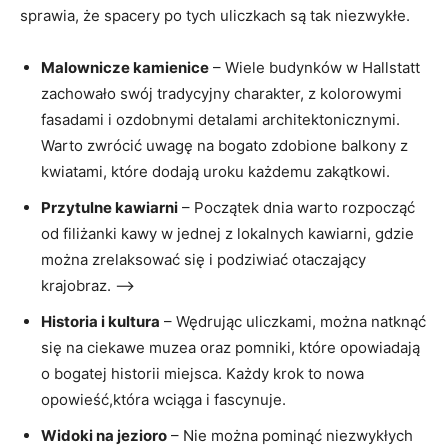
sprawia, ⁣że spacery po ‌tych uliczkach są tak niezwykłe.
Malownicze kamienice
– Wiele budynków w Hallstatt
zachowało swój tradycyjny charakter, z kolorowymi
fasadami i ozdobnymi detalami architektonicznymi.
Warto​ zwrócić uwagę na bogato zdobione balkony z‍
kwiatami, które dodają ⁣uroku każdemu zakątkowi.
Przytulne ⁢kawiarni
⁣– Początek dnia ​warto ‌rozpocząć
od filiżanki kawy w jednej ‌z lokalnych kawiarni, gdzie
można zrelaksować się i ​podziwiać⁤ otaczający
krajobraz. –>
Historia i kultura
– Wędrując uliczkami, można natknąć
się na ciekawe muzea oraz⁢ pomniki, które opowiadają
‍o bogatej historii miejsca. Każdy krok to nowa
opowieść,która wciąga i ⁢fascynuje.
Widoki na jezioro
⁢– Nie można pominąć niezwykłych⁤