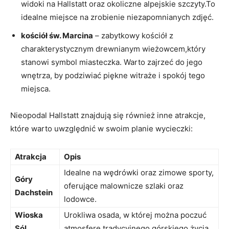
widoki na Hallstatt oraz okoliczne alpejskie szczyty.To
idealne miejsce na zrobienie niezapomnianych zdjęć.
kościół św. Marcina
– zabytkowy kościół z
charakterystycznym drewnianym wieżowcem,który
stanowi symbol miasteczka. Warto zajrzeć do jego
wnętrza, by podziwiać piękne witraże i spokój tego
miejsca.
Nieopodal Hallstatt znajdują się również inne atrakcje,
które warto ⁤uwzględnić w⁢ swoim planie wycieczki:
Atrakcja
Opis
Idealne⁤ na wędrówki oraz zimowe sporty,
Góry
oferujące malownicze szlaki oraz⁤
Dachstein
lodowce.
Wioska
Urokliwa osada, w której⁣ można poczuć
Sól
atmosferę tradycyjnego górskiego życia.