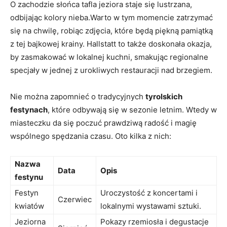
O zachodzie słońca tafla jeziora staje się lustrzana,
‌odbijając kolory nieba.Warto w tym momencie zatrzymać
się na chwilę, robiąc zdjęcia, które będą piękną‌ pamiątką
z tej bajkowej krainy. Hallstatt to ⁤także⁣ doskonała okazja,
by zasmakować‌ w lokalnej kuchni, smakując ⁣regionalne
specjały w jednej z⁣ urokliwych restauracji nad brzegiem.
Nie można zapomnieć o tradycyjnych
tyrolskich
festynach
, które odbywają się w sezonie letnim. Wtedy w
miasteczku da się poczuć prawdziwą radość ⁢i magię
wspólnego spędzania czasu.⁢ Oto kilka z nich:
Nazwa
Data
Opis
‍festynu
Festyn
Uroczystość z‌ koncertami i
Czerwiec
kwiatów
lokalnymi wystawami sztuki.
Jeziorna⁤
Pokazy rzemiosła ⁣i degustacje