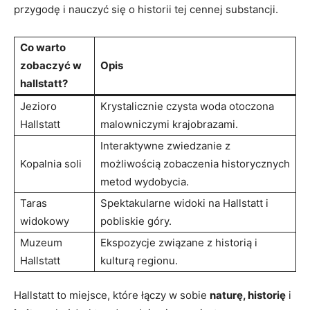
przygodę i nauczyć się o historii tej cennej substancji.
Co warto
zobaczyć w​
Opis
hallstatt?
Jezioro
Krystalicznie czysta woda otoczona
Hallstatt
malowniczymi krajobrazami.
Interaktywne⁣ zwiedzanie z
Kopalnia soli
możliwością⁣ zobaczenia ​historycznych
metod wydobycia.
Taras
Spektakularne widoki ‌na Hallstatt i
widokowy
pobliskie góry.
Muzeum
Ekspozycje związane​ z historią ‌i
Hallstatt
kulturą regionu.
Hallstatt to miejsce, które⁤ łączy w sobie⁢
naturę, historię
i ⁤