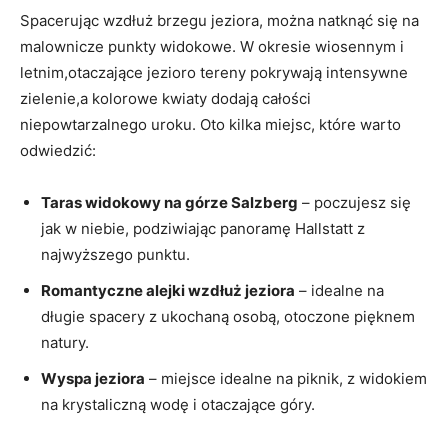
Spacerując wzdłuż brzegu jeziora, można natknąć się na
malownicze punkty widokowe. W okresie wiosennym ‌i
letnim,otaczające jezioro tereny pokrywają intensywne
zielenie,a kolorowe⁣ kwiaty dodają całości
niepowtarzalnego uroku. Oto kilka miejsc, które⁤ warto
odwiedzić:
Taras widokowy ​na górze Salzberg
– poczujesz się
jak⁣ w niebie, podziwiając panoramę Hallstatt z
najwyższego punktu.
Romantyczne alejki wzdłuż jeziora
– idealne na
długie spacery z ukochaną osobą, otoczone pięknem
natury.
Wyspa jeziora
– miejsce idealne na piknik, z widokiem
na krystaliczną wodę i otaczające góry.