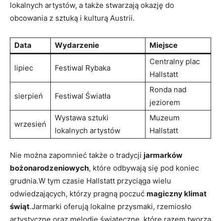
lokalnych artystów, a także stwarzają okazję do
obcowania z sztuką i kulturą Austrii.
Data
Wydarzenie
Miejsce
Centralny plac
lipiec
Festiwal Rybaka
Hallstatt
Ronda nad
sierpień
Festiwal ⁤Światła
jeziorem
Wystawa sztuki
Muzeum
wrzesień
lokalnych ​artystów
Hallstatt
Nie można zapomnieć także o tradycji
jarmarków
bożonarodzeniowych
, które odbywają się pod koniec
grudnia.W tym czasie Hallstatt przyciąga wielu
odwiedzających, którzy pragną poczuć
magiczny klimat
⁢świąt
.Jarmarki oferują lokalne przysmaki,​ rzemiosło
artystyczne oraz melodie świąteczne, które razem⁤ tworzą