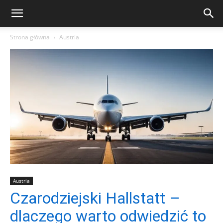
Strona główna
Austria
Austria
Czarodziejski Hallstatt –
dlaczego warto odwiedzić to