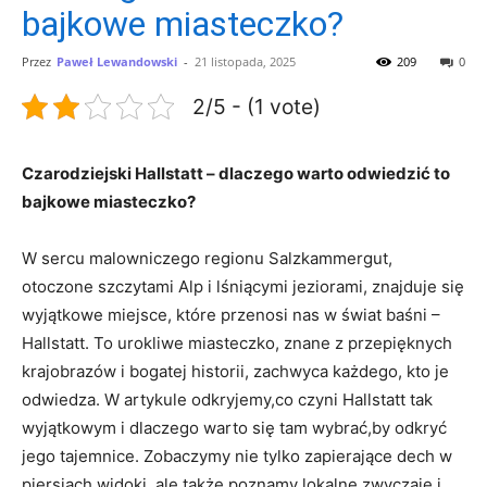
bajkowe miasteczko?
Przez
Paweł Lewandowski
-
21 listopada, 2025
209
0
2/5 - (1 vote)
Czarodziejski Hallstatt – dlaczego warto odwiedzić to
bajkowe miasteczko?
W sercu malowniczego regionu Salzkammergut,
otoczone szczytami‌ Alp i lśniącymi jeziorami, znajduje się‌
wyjątkowe miejsce, które przenosi nas‍ w świat baśni –
Hallstatt. To urokliwe miasteczko, znane z przepięknych
‍krajobrazów i ​bogatej historii, zachwyca każdego, kto je
odwiedza. ​W artykule odkryjemy,co czyni Hallstatt tak
wyjątkowym i dlaczego warto się tam wybrać,by odkryć
jego tajemnice. Zobaczymy nie tylko zapierające‌ dech w
piersiach widoki, ale ⁣także‌ poznamy lokalne zwyczaje i