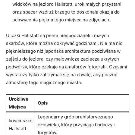
widoków na ​jezioro⁤ Hallstatt. urok małych przystani
oraz spacer wzdłuż⁢ brzegu to doskonała okazja do
uchwycenia piękna tego miejsca na zdjęciach.
Uliczki Hallstatt są pełne niespodzianek i ⁣małych
skarbów,⁢ które można odkrywać​ godzinami. Nie ma nic
piękniejszego niż japońska⁣ architektura⁤ podziwiana w
zejściu do⁣ jeziora, czy malownicze zaplecza ukrytych⁤
podwórzy, które czekają na‌ amatorów fotografii. Czasami
wystarczy tylko ‍zatrzymać się na chwilę, aby poczuć
atmosferę tego magicznego miasta.
Urokliwe ​
Opis
Miejsca
Legendarny grób prehistorycznego
kosciuszko
człowieka, który przyciąga badaczy i
Hallstatt
turystów.