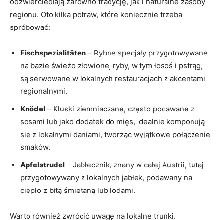
odzwierciedlają zarówno tradycję, jak i naturalne zasoby
regionu. Oto kilka‍ potraw, które koniecznie trzeba
spróbować:
Fischspezialitäten
–⁤ Rybne‌ specjały przygotowywane
na‌ bazie świeżo złowionej ryby, w tym łosoś i pstrąg,
są serwowane w lokalnych restauracjach‌ z akcentami
⁤regionalnymi.
Knödel
– Kluski‌ ziemniaczane, często podawane z
sosami‌ lub jako‍ dodatek do mięs, idealnie komponują
się⁢ z lokalnymi daniami,⁢ tworząc ‌wyjątkowe połączenie
smaków.
Apfelstrudel
– ⁢Jabłecznik, znany w całej Austrii, tutaj‍
przygotowywany z lokalnych jabłek, podawany na
ciepło z bitą śmietaną⁤ lub ⁢lodami.
Warto również zwrócić ⁢uwagę na lokalne ‌trunki.