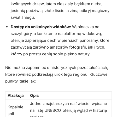
kwitnących drzew, latem ciesz się błękitem nieba,
jesienią ​podziwiaj złote liście, ⁤a ‌zimą odkryj magiczny
świat śniegu.
Dostęp do ​unikalnych ⁣widoków:
Wspinaczka na
szczyt ‍góry, a konkrtenie na platformę widokową,⁤
oferuje zapierające dech w piersiach panoramy, które⁢
zachwycają⁢ zarówno amatorów‌ fotografii,‌ jak i tych,
którzy⁢ po prostu cenią sobie piękno natury.
Nie ⁤można zapomnieć o historycznych pozostałościach,
które ⁢również ⁤podkreślają urok‍ tego regionu.‌ Kluczowe
punkty, takie jak:
Atrakcja
Opis
Jedne z najstarszych na świecie, ⁤wpisane
Kopalnie
na listę UNESCO, oferują wgląd w historię
soli