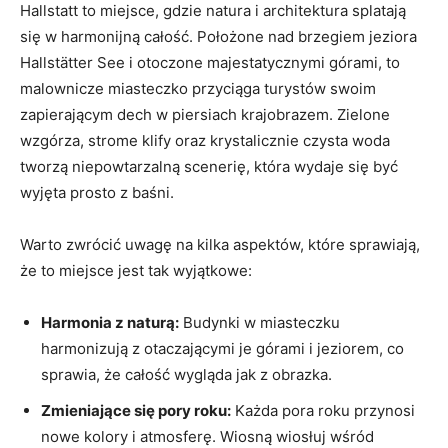
Hallstatt to miejsce, gdzie natura i architektura splatają
się w harmonijną całość. Położone nad brzegiem⁢ jeziora
Hallstätter See i otoczone majestatycznymi górami, to
malownicze miasteczko przyciąga turystów ​swoim
zapierającym ‌dech w piersiach krajobrazem. Zielone
wzgórza, strome klify oraz krystalicznie​ czysta woda
tworzą niepowtarzalną⁤ scenerię, która wydaje się być
wyjęta prosto z baśni.
Warto zwrócić uwagę na kilka aspektów, które⁣ sprawiają,
że to miejsce ​jest ⁤tak wyjątkowe:
Harmonia z naturą:
Budynki w miasteczku
harmonizują z otaczającymi je górami i jeziorem, co
sprawia, że całość wygląda jak z obrazka.
Zmieniające się pory roku:
Każda pora roku przynosi
⁢nowe kolory i atmosferę. Wiosną ‍wiosłuj wśród