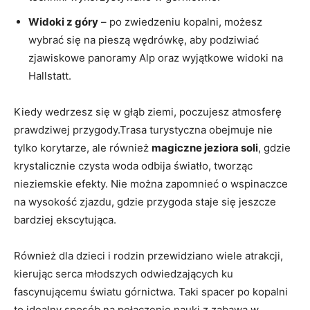
Widoki z góry
– ‍po zwiedzeniu kopalni, możesz
wybrać się na pieszą wędrówkę, aby podziwiać
zjawiskowe panoramy Alp oraz wyjątkowe⁢ widoki na
Hallstatt.
Kiedy ‌wedrzesz się w głąb ziemi, poczujesz atmosferę
prawdziwej​ przygody.Trasa ⁤turystyczna ​obejmuje nie
tylko korytarze, ale również
magiczne jeziora ⁤soli
, gdzie
krystalicznie czysta woda odbija światło, tworząc
nieziemskie efekty. Nie⁢ można zapomnieć o wspinaczce​
na wysokość zjazdu, gdzie przygoda staje się jeszcze‍
bardziej ekscytująca.
Również dla⁢ dzieci i rodzin przewidziano wiele atrakcji,
kierując serca młodszych odwiedzających ku
fascynującemu światu górnictwa. Taki‍ spacer po kopalni
‌to idealny sposób na połączenie nauki z zabawą w