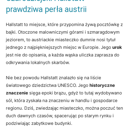
prawdziwa perła austrii
Hallstatt to miejsce, które ‍przypomina ‌żywą pocztówkę z
bajki. Otoczone malowniczymi górami i szmaragdowym
jeziorem, to ⁢austriackie miasteczko dumnie nosi tytuł
jednego ​z najpiękniejszych miejsc w Europie. Jego‍
urok
‍jest nie do opisania, a każda wąska uliczka zaprasza do
odkrywania ‍lokalnych skarbów.
Nie bez ​powodu Hallstatt znalazło się na liście
światowego dziedzictwa ⁢UNESCO. Jego
historyczne
znaczenie
sięga epoki brązu, gdyż to tutaj wydobywano‍
sól, która zyskała na znaczeniu w⁤ handlu‍ i gospodarce
regionu. Dziś, zwiedzając miasteczko, można⁣ poczuć ten‌
duch dawnych czasów, spacerując po starym rynku i
podziwiając zabytkowe ​budynki.