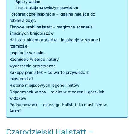
Sporty wodne
Inne atrakcje ⁤na ‍świeżym powietrzu
Fotograficzne inspiracje – idealne miejsca do
⁤robienia zdjęć
Zimowe ⁤uroki hallstatt – magiczna sceneria
śnieżnych krajobrazów
Hallstatt okiem ⁣artystów – inspiracje w sztuce i
rzemiośle
Inspiracje wizualne
Rzemiosło w sercu natury
wydarzenia artystyczne
Zakupy pamiątek – co warto‍ przywieźć z
miasteczka?
Historie miejscowych legend i mitów
Odpoczynek w ⁢spa – relaks ‌w otoczeniu górskich⁤
widoków
Podsumowanie – dlaczego Hallstatt to must-see w
⁤Austrii
Czarodziejski Hallstatt –