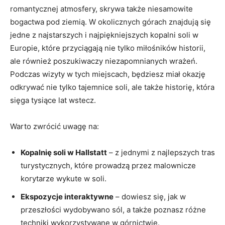
romantycznej atmosfery, skrywa także niesamowite
bogactwa pod ziemią. W okolicznych górach znajdują się
jedne z najstarszych‍ i najpiękniejszych kopalni soli w
Europie, które przyciągają nie⁢ tylko miłośników historii,
ale również poszukiwaczy niezapomnianych ⁤wrażeń.
Podczas‌ wizyty w tych miejscach, będziesz‍ miał okazję
odkrywać‌ nie ​tylko tajemnice soli, ale⁢ także⁣ historię, która⁢
sięga tysiące ⁢lat wstecz.
Warto zwrócić uwagę na:
Kopalnię soli⁤ w Hallstatt
– z jednymi z najlepszych tras
turystycznych, które prowadzą przez malownicze
korytarze wykute​ w soli.
Ekspozycje interaktywne
– dowiesz się, jak​ w
przeszłości wydobywano sól, ⁣a ​także poznasz różne​
techniki wykorzystywane w górnictwie.