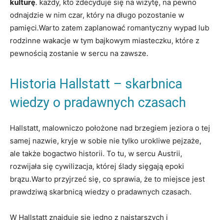
kulturę
. każdy, kto zdecyduje się na wizytę, na pewno
odnajdzie w nim czar, który na​ długo pozostanie w
pamięci.Warto⁤ zatem⁣ zaplanować romantyczny wypad lub
rodzinne wakacje w tym ⁢bajkowym miasteczku, które z⁢
pewnością zostanie ⁣w sercu⁤ na zawsze.
Historia Hallstatt – skarbnica
wiedzy⁤ o pradawnych ⁣czasach
Hallstatt, malowniczo ​położone nad brzegiem jeziora o tej
samej nazwie, kryje‍ w sobie​ nie tylko urokliwe ​pejzaże,
ale także bogactwo historii. To tu,⁤ w sercu Austrii,
rozwijała się cywilizacja, której ślady sięgają⁣ epoki
‌brązu.Warto przyjrzeć się, co ​sprawia, że to miejsce jest
prawdziwą skarbnicą wiedzy o pradawnych czasach.
W Hallstatt znajduje się jedno z najstarszych i