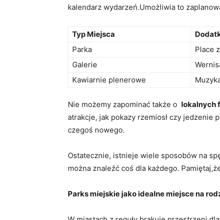
kalendarz wydarzeń.Umożliwia to zaplanow
Typ Miejsca
Dodatk
Parka
Place​ 
Galerie
Wernisa
Kawiarnie plenerowe
Muzyka
Nie możemy zapominać także o ‌
lokalnych​
atrakcje, jak pokazy rzemiosł czy jedzenie 
czegoś nowego.
Ostatecznie, istnieje wiele ‍sposobów ⁣na s
można znaleźć⁤ coś dla​ każdego. Pamiętaj,
Parks miejskie jako idealne miejsce na rod
W miastach z⁣ reguły brakuje ⁤przestrzeni dl