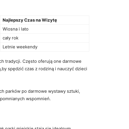
Najlepszy Czas na Wizytę
Wiosna i lato
cały‍ rok
Letnie weekendy
ych tradycji. Często oferują one darmowe
,by spędzić czas z rodziną i nauczyć dzieci
lnych parków ⁤po darmowe wystawy sztuki,
ezapomnianych wspomnień.
k parki miejskie stają​ się idealnym