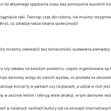
ości do aktywnego spędzenia⁢ czasu bez ponoszenia wysokich ko
ągnięcie ręki. Tworząc czas dla rodziny, nie musimy rezygnow
dkryć, co zdradza nasza⁣ lokalna społeczność!
które możemy odwiedzić bez‍ konieczności ‍wydawania pieniędzy. O
ery czy zabawy na świeżym powietrzu. często ⁤organizowane są t
feruje darmowy ‌wstęp do⁣ swoich wystaw,‌ co pozwala na obcowa
anizuje koncerty w parkach ⁣czy na placach, a udział w nich ‍jes
ę w sezonie letnim i oferują wiele atrakcji, ‍w tym darmowe wys
w‌ lokalnych centrach kultury lub na stronach internetowych m