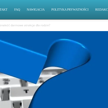
TAKT
FAQ
NAWIGACJA
POLITYKA PRYWATNOŚCI
REDAKC
znaleźć darmowe atrakcje dla rodzin?