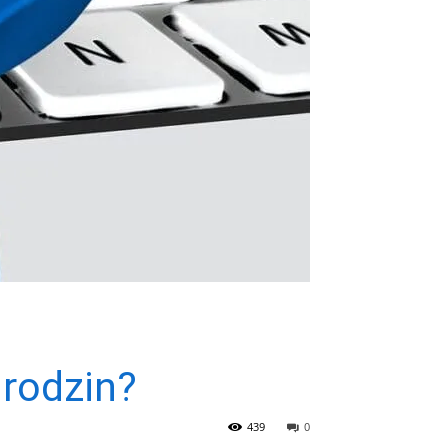
 rodzin?
439
0