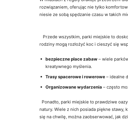
rozwiązaniem, oferując nie tylko komfortowe o
niesie ze⁢ sobą‍ spędzanie​ czasu ⁤w takich m
⁣ ‌ ⁣ Przede‌ wszystkim, parki⁤ miejskie to dos
rodziny mogą rozłożyć koc i⁣ cieszyć⁤ się wsp
bezpieczne ‌place zabaw
– wiele⁤ parków
kreatywnego myślenia.
Trasy spacerowe i rowerowe
– ​idealne 
Organizowane‍ wydarzenia
– często⁣ moż
⁢ ‌ Ponadto, parki miejskie to prawdziwe oaz
natury. Wiele z nich ‌posiada piękne stawy
się na chwilę, można zaobserwować, jak dzi