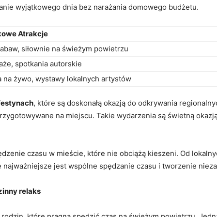
anie wyjątkowego dnia bez narażania ⁤domowego budżetu.
owe Atrakcje
zabaw, siłownie na świeżym ⁤powietrzu
że, spotkania⁤ autorskie
 na żywo, wystawy lokalnych artystów
 festynach
, które są doskonałą okazją ‍do odkrywania regionaln
przygotowywane‌ na miejscu. Takie wydarzenia są świetną ⁣okazją
pędzenie⁤ czasu w mieście, które⁣ nie obciążą kieszeni. Od loka
że najważniejsze jest wspólne spędzanie czasu​ i tworzenie ni
zinny relaks
a rodzin, które pragną ⁤spędzić czas na świeżym‍ powietrzu. Jedna