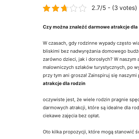
2.7/5 - (3 votes)
Czy można znaleźć darmowe atrakcje dla⁣
W czasach, gdy⁢ rodzinne wypady często wi
bliskimi bez​ nadwyrężania domowego budże
zarówno dzieci, jak i dorosłych?⁢ W ‍naszym 
malowniczych szlaków turystycznych, po wyda
przy tym ani grosza! Zainspiruj ​się naszymi
atrakcje dla rodzin
oczywiste jest, że ​wiele rodzin pragnie sp
darmowych atrakcji, które są idealne‍ dla r
ciekawe⁣ zajęcia bez opłat.
Oto kilka propozycji, które mogą stanowić św