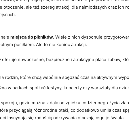
toczenie, ale ‌też szereg⁢ atrakcji dla⁤ najmłodszych ‍oraz ich r
iejscach.
konałe
miejsca do pikników
. Wiele z nich dysponuje przygotowa
ólnym posiłkiem. Ale to nie koniec atrakcji:
 oferuje nowoczesne,⁣ bezpieczne i atrakcyjne place zabaw, któ
⁤dla rodzin, które chcą wspólnie spędzać⁣ czas ⁣na aktywnym wyp
na w parkach⁤ spotkać festyny,⁣ koncerty czy warsztaty dla dziec
y⁢ spokoju, gdzie można z dala od zgiełku ⁢codziennego⁢ życia zł
, które przyciągają różnorodne ptaki, co dodatkowo umila czas 
eci fascynują się radością odkrywania otaczającego je świata.