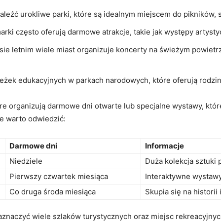
aleźć urokliwe‌ parki, które są ‌idealnym miejscem ⁢do ‌piknikó
marki często oferują darmowe atrakcje,​ takie jak występy artystyc
sie letnim wiele miast ⁤organizuje koncerty na świeżym powietrz
ieżek edukacyjnych w parkach narodowych, które oferują rodzin
óre organizują darmowe dni otwarte lub specjalne wystawy, któr
óre warto odwiedzić:
Darmowe⁢ dni
Informacje
Niedziele
Duża kolekcja sztuki 
Pierwszy czwartek miesiąca
Interaktywne wystawy⁤ 
Co druga‌ środa miesiąca
Skupia się na ⁢historii
aznaczyć wiele szlaków turystycznych oraz miejsc rekreacyjnych