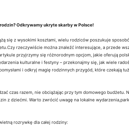
 rodzin?⁤ Odkrywamy ukryte skarby w Polsce!
ążą się z wysokimi ⁢kosztami, wielu rodziców poszukuje sposob
tu.Czy⁢ rzeczywiście można znaleźć interesujące, a przede wsz
artykule przyjrzymy się różnorodnym ‌opcjom, jakie ‌oferują pols
rzenia kulturalne i festyny – ⁣przekonajmy się, jak ⁤wiele radoś
 pomysłami i odkryj ‌magię rodzinnych przygód, które czekają tu
ędzać czas razem, nie obciążając przy tym domowego budżetu. Na
odzin z dziećmi. Warto zwrócić uwagę na lokalne ‍wydarzenia,park
ietną rozrywkę ‌dla całej rodziny: