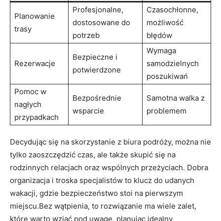
Profesjonalne,​
Czasochłonne,
Planowanie
dostosowane do
‍możliwość
trasy
⁢potrzeb
błędów
Wymaga
Bezpieczne i‌
Rezerwacje
samodzielnych
potwierdzone
poszukiwań
Pomoc w
Bezpośrednie ​
Samotna walka z
nagłych
wsparcie
problemem
przypadkach
Decydując ⁣się na skorzystanie z biura podróży, można nie
tylko zaoszczędzić ⁤czas,‍ ale także‍ skupić się na
rodzinnych relacjach oraz wspólnych⁢ przeżyciach. Dobra
organizacja i troska​ specjalistów to klucz do udanych
wakacji,⁣ gdzie bezpieczeństwo stoi ⁤na pierwszym
miejscu.Bez‌ wątpienia, to rozwiązanie ma wiele⁣ zalet,
które warto wziąć ⁤pod uwagę, planując idealny