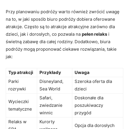
Przy planowaniu​ podróży warto również zwrócić uwagę
na to, w jaki sposób biuro podróży dobiera oferowane
atrakcje. Często ⁣są to atrakcje atrakcyjne zarówno dla
dzieci, jak⁤ i dorosłych, ⁤co pozwala na
pełen ⁢relaks
i
świetną⁤ zabawę dla całej rodziny. Dodatkowo,‌ biura
podróży mogą proponować ciekawe rozwiązania,‌ takie ​
jak:
Typ atrakcji
Przykłady
Uwaga
Parki
Disneyland,⁤
Szeroka oferta ⁣dla
‍rozrywki
Sea‌ World
dzieci
Safari,
Doskonałe dla⁣
Wycieczki
zwiedzanie
poszukiwaczy​
tematyczne
winnic
przygód
Relaks w
Kurorty
Opcja dla ‍dorosłych