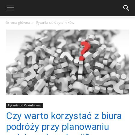
Strona główna
Pytania od Czytelników
Pytania od Czytelników
Czy warto korzystać z biura
podróży przy planowaniu