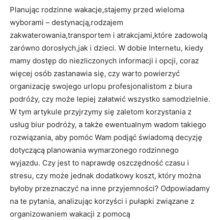
Planując rodzinne‍ wakacje,stajemy przed wieloma
⁣wyborami – destynacją,rodzajem
zakwaterowania,transportem i atrakcjami,które zadowolą
zarówno dorosłych,jak i dzieci. W dobie Internetu, kiedy
mamy​ dostęp do niezliczonych informacji i opcji, coraz
więcej osób zastanawia się, czy warto powierzyć
‍organizację swojego ​urlopu profesjonalistom z biura
podróży,​ czy może lepiej załatwić ⁣wszystko samodzielnie.
W ​tym artykule przyjrzymy się zaletom korzystania z
usług biur podróży, ⁣a także ewentualnym wadom takiego
⁢rozwiązania, aby pomóc Wam podjąć świadomą decyzję
dotyczącą planowania wymarzonego rodzinnego
wyjazdu. Czy jest to naprawdę oszczędność czasu i
⁢stresu,​ czy może jednak dodatkowy‍ koszt,​ który można
byłoby przeznaczyć ⁢na inne⁣ przyjemności? Odpowiadamy
⁤na⁢ te pytania, analizując korzyści ‍i pułapki związane⁢ z
organizowaniem wakacji z pomocą