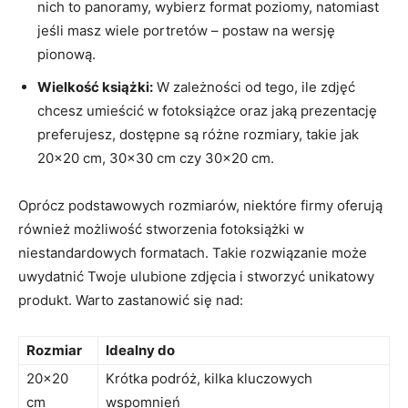
nich ⁤to panoramy, ⁣wybierz format poziomy, natomiast
jeśli ⁣masz wiele portretów –⁣ postaw na wersję
pionową.
Wielkość⁣ książki:
W zależności‍ od tego, ile⁤ zdjęć
chcesz umieścić w fotoksiążce oraz jaką prezentację
preferujesz, dostępne są ‌różne rozmiary, takie jak
‍20×20‌ cm, 30×30 cm czy‍ 30×20‌ cm.
Oprócz podstawowych rozmiarów, niektóre firmy⁤ oferują
również możliwość stworzenia fotoksiążki w
niestandardowych formatach.​ Takie rozwiązanie może
uwydatnić Twoje ulubione zdjęcia i stworzyć unikatowy
produkt.⁢ Warto zastanowić się nad:
Rozmiar
Idealny do
20×20 ​
Krótka podróż,‍ kilka kluczowych
cm
‌wspomnień