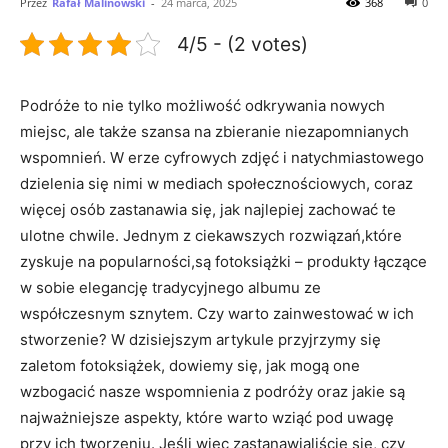
Przez
Rafał Malinowski
-
24 marca, 2025
368
0
4/5 - (2 votes)
Podróże to ⁢nie tylko możliwość odkrywania​ nowych
miejsc, ale⁤ także szansa ​na zbieranie niezapomnianych
wspomnień. ⁤W erze cyfrowych zdjęć i ‍natychmiastowego
dzielenia ⁣się nimi w mediach społecznościowych, coraz
więcej osób zastanawia ‌się, jak najlepiej zachować te
ulotne chwile. Jednym z ciekawszych rozwiązań,które
zyskuje na popularności,są ‌fotoksiążki‌ – produkty łączące
w sobie elegancję tradycyjnego albumu ze
współczesnym sznytem. Czy warto zainwestować w ich
stworzenie? W​ dzisiejszym artykule przyjrzymy się ​
zaletom fotoksiążek,⁣ dowiemy się, jak ⁣mogą one
wzbogacić nasze wspomnienia z podróży ⁢oraz ⁤jakie są
najważniejsze aspekty,⁤ które warto wziąć pod uwagę
przy ich tworzeniu. Jeśli więc zastanawialiście się, czy