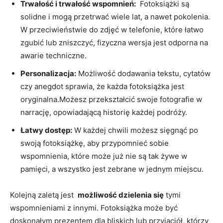
Trwałość⁢ i trwałość wspomnień:
⁢ Fotoksiążki są
solidne i mogą przetrwać wiele lat,⁢ a nawet pokolenia.
W przeciwieństwie​ do zdjęć w ⁣telefonie, które łatwo
zgubić ‍lub zniszczyć, fizyczna wersja⁢ jest​ odporna na
awarie techniczne.
Personalizacja:
Możliwość ⁣dodawania tekstu, cytatów
czy anegdot ‍sprawia, że każda fotoksiążka jest
oryginalna.Możesz przekształcić swoje fotografie w
narrację, opowiadającą historię każdej podróży.
Łatwy dostęp:
W każdej chwili możesz sięgnąć po
swoją fotoksiążkę, aby przypomnieć sobie
⁣wspomnienia, ‍które może ‌już​ nie są tak‍ żywe w⁢
pamięci, a wszystko jest zebrane w jednym miejscu.
Kolejną zaletą jest ⁢
możliwość dzielenia​ się
tymi
wspomnieniami z innymi. ‍Fotoksiążka może być
doskonałym prezentem dla ‌bliskich lub przyjaciół, którzy