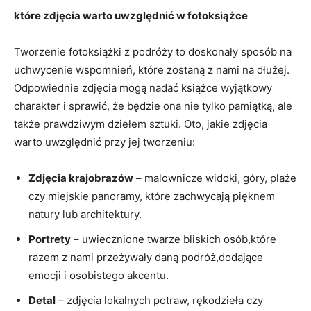
które zdjęcia warto⁣ uwzględnić ‍w fotoksiążce
Tworzenie fotoksiążki z‍ podróży to doskonały sposób na
uchwycenie ‍wspomnień, które zostaną z nami na ⁣dłużej.
Odpowiednie zdjęcia ‍mogą ⁣nadać książce wyjątkowy
charakter i sprawić, że będzie ona nie tylko pamiątką, ale
także‌ prawdziwym dziełem sztuki. Oto, jakie zdjęcia
warto uwzględnić przy jej ‌tworzeniu:
Zdjęcia krajobrazów
– malownicze widoki, góry, plaże
czy​ miejskie⁤ panoramy, które zachwycają​ pięknem
natury lub architektury.
Portrety
– uwiecznione twarze ⁣bliskich osób,które
‍razem⁣ z nami przeżywały ​daną podróż,dodające
emocji i‌ osobistego akcentu.
Detal
– zdjęcia lokalnych potraw, rękodzieła czy