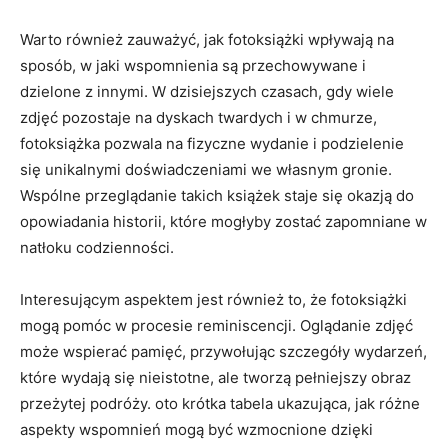
Warto również zauważyć, jak fotoksiążki ⁤wpływają na
sposób,⁢ w jaki wspomnienia są przechowywane i
dzielone z innymi. W dzisiejszych czasach, gdy wiele
zdjęć‍ pozostaje na ​dyskach twardych⁤ i w chmurze,
fotoksiążka pozwala na​ fizyczne wydanie i podzielenie
się⁢ unikalnymi doświadczeniami we własnym gronie.​
Wspólne przeglądanie​ takich książek staje się ⁢okazją‍ do
opowiadania historii, które mogłyby zostać zapomniane​ w
natłoku codzienności.
Interesującym aspektem jest⁣ również to, że fotoksiążki
‌mogą⁣ pomóc w​ procesie reminiscencji. Oglądanie ⁤zdjęć
może⁣ wspierać pamięć, przywołując szczegóły wydarzeń,
które wydają się nieistotne, ale tworzą ‌pełniejszy⁤ obraz
przeżytej podróży. oto krótka tabela ‍ukazująca,⁣ jak różne
aspekty wspomnień mogą być‍ wzmocnione dzięki