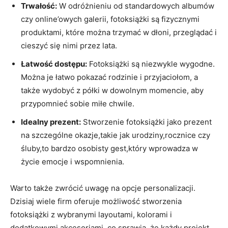
Trwałość:
W odróżnieniu⁢ od standardowych albumów
czy online’owych galerii, fotoksiążki są fizycznymi
produktami, które ‍można trzymać w dłoni, przeglądać i
cieszyć się nimi przez lata.
Łatwość dostępu:
Fotoksiążki są ‌niezwykle wygodne.⁣
Można ‌je łatwo pokazać rodzinie i przyjaciołom, a
także wydobyć z⁤ półki w dowolnym momencie, aby
przypomnieć sobie miłe ‍chwile.
Idealny prezent:
Stworzenie fotoksiążki jako prezent
na szczególne okazje,takie jak urodziny,rocznice czy
śluby,to bardzo osobisty gest,który wprowadza w
życie emocje i wspomnienia.
Warto także zwrócić uwagę na opcje personalizacji.
Dzisiaj wiele firm oferuje możliwość stworzenia
fotoksiążki z ​wybranymi⁢ layoutami, ⁣kolorami i
dodatkowymi akcesoriami,‌ co sprawia, że każdy projekt