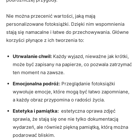
Nie można przecenić wartości, jaką mają
⁤personalizowane fotoksiążki. Dzięki‍ nim wspomnienia
stają się‌ namacalne i‍ łatwe do przechowywania. ‍Główne
korzyści płynące z ich ‍tworzenia to:
Utrwalanie chwil:
⁤Każdy ⁤wyjazd, nieważne jak krótki,
może być zapisany na‌ papierze, ‌co pozwala zatrzymać
ten ‌moment na zawsze.
Emocjonalna podróż:
‌Przeglądanie fotoksiążki
wywołuje emocje, które ⁤mogą być łatwo zapomniane,
‍a każdy⁤ obraz przypomina o radości życia.
Estetyka i​ pamiątka:
⁣ estetyczna oprawa zdjęć⁢
sprawia, że stają się ⁢one nie tylko ‍dokumentacją
wydarzeń,⁣ ale również piękną pamiątką, którą ‍można
podarować​ bliskim.