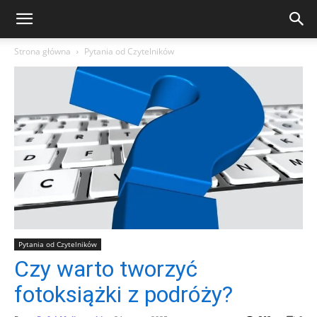
Strona główna
Pytania od Czytelników
Pytania od Czytelników
Czy warto tworzyć
fotoksiążki z podróży?