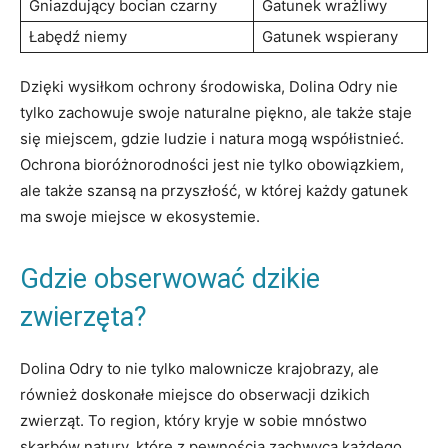
Gniazdujący bocian ​czarny
Gatunek ⁤wrażliwy
Łabędź niemy
Gatunek ‍wspierany
Dzięki​ wysiłkom ochrony środowiska, Dolina ‍Odry nie
tylko zachowuje swoje naturalne piękno, ale ‌także staje
się miejscem,​ gdzie ludzie i ⁢natura mogą współistnieć.
Ochrona‍ bioróżnorodności jest nie‍ tylko ⁢obowiązkiem,
ale ‌także szansą⁢ na przyszłość, w ⁢której każdy⁣ gatunek
ma⁣ swoje miejsce w ekosystemie.
Gdzie obserwować dzikie
zwierzęta?
Dolina Odry to ⁢nie tylko malownicze krajobrazy, ‌ale
również ‌doskonałe​ miejsce do obserwacji dzikich
zwierząt. To​ region,‍ który kryje‌ w sobie mnóstwo‌
skarbów ​natury, które z pewnością zachwycą każdego