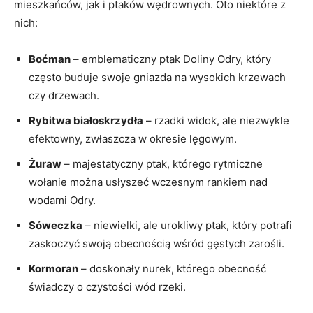
mieszkańców, jak i ‍ptaków wędrownych. Oto niektóre z
nich:
Boćman
– emblematiczny ​ptak ⁤Doliny Odry, który
często buduje⁣ swoje​ gniazda na wysokich krzewach
czy drzewach.
Rybitwa białoskrzydła
–⁣ rzadki ⁤widok, ale‍ niezwykle⁣
efektowny, ⁤zwłaszcza w⁢ okresie‍ lęgowym.
Żuraw
– majestatyczny ptak, którego rytmiczne
wołanie można‍ usłyszeć wczesnym‍ rankiem nad
wodami Odry.
Sóweczka
– niewielki, ale urokliwy ptak, który potrafi
zaskoczyć swoją obecnością wśród gęstych zarośli.
Kormoran
– doskonały nurek, ⁤którego ⁣obecność
świadczy o czystości wód rzeki.