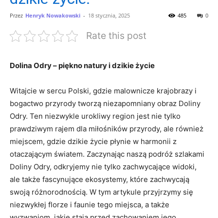
Przez
Henryk Nowakowski
-
18 stycznia, 2025
485
0
Rate this post
Dolina‍ Odry – piękno natury i‌ dzikie⁢ życie
Witajcie w ⁣sercu⁣ Polski, ‍gdzie malownicze krajobrazy ⁤i⁤
bogactwo przyrody ⁢tworzą niezapomniany obraz Doliny
Odry. Ten niezwykle⁤ urokliwy region ​jest nie tylko
prawdziwym rajem dla⁤ miłośników ⁣przyrody, ale również
miejscem,​ gdzie dzikie życie płynie w ‌harmonii z
⁣otaczającym światem. Zaczynając naszą podróż ‍szlakami
Doliny ⁤Odry, odkryjemy ‌nie tylko zachwycające widoki,‍
ale ​także fascynujące ⁢ekosystemy, które zachwycają
swoją różnorodnością. W tym artykule‌ przyjrzymy się
niezwykłej florze i faunie tego‍ miejsca,​ a także
wyzwaniom, jakie stają przed zachowaniem jego‌