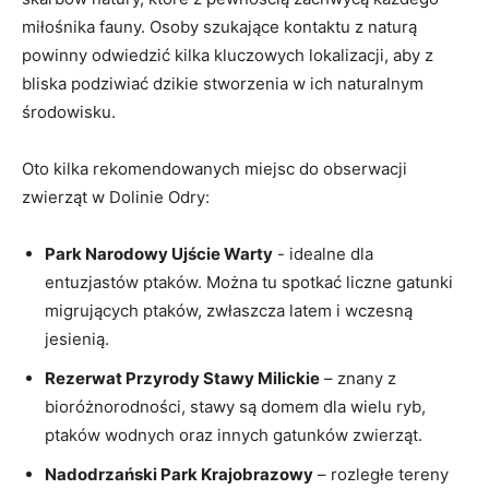
miłośnika fauny. ‌Osoby ‌szukające‌ kontaktu ​z⁣ naturą
powinny odwiedzić kilka kluczowych lokalizacji, aby z
bliska ‌podziwiać dzikie ‌stworzenia w⁣ ich naturalnym
środowisku.
Oto kilka rekomendowanych​ miejsc do obserwacji
zwierząt w Dolinie Odry:
Park Narodowy ⁣Ujście Warty
⁣- idealne dla
entuzjastów ptaków. Można‌ tu spotkać liczne ⁢gatunki
migrujących ptaków, zwłaszcza latem⁣ i ⁣wczesną
jesienią.
Rezerwat Przyrody ⁣Stawy Milickie
– ⁤znany z
⁣bioróżnorodności,⁢ stawy są ​domem dla wielu ryb,
⁤ptaków wodnych oraz innych gatunków zwierząt.
Nadodrzański Park Krajobrazowy
– rozległe​ tereny‌