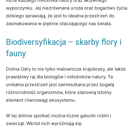
liście każdego miłośnika​ natury oraz aktywnego
wypoczynku. Jej ​niezrównana uroda oraz‌ bogactwo życia
dzikiego sprawiają, że jest to idealna ⁢przestrzeń do​
zasmakowania⁤ w ⁣pięknie otaczającego ⁣nas⁢ świata.
Biodiversyfikacja – skarby⁣ flory i
fauny
Dolina Odry⁢ to nie tylko​ malownicze krajobrazy, ⁤ale także ​
prawdziwy raj dla ⁣biologów ‌i miłośników ⁣natury.‌ Ta
unikalna przestrzeń ​jest zamieszkana ⁣przez bogatą
różnorodność organizmów, które stanowią istotny
⁣element równowagi ekosystemu.
W tej‍ dolinie⁤ spotkać można‌ liczne gatunki roślin i⁣
zwierząt. Wśród nich‌ wyróżniają ⁢się: