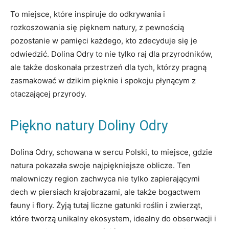
To miejsce, które ‍inspiruje do odkrywania i
rozkoszowania się​ pięknem natury, z pewnością
pozostanie w⁢ pamięci ‌każdego, ⁢kto zdecyduje się‌ je
odwiedzić. Dolina Odry to ​nie tylko ‍raj​ dla przyrodników,⁣
ale także doskonała przestrzeń dla tych, którzy pragną
zasmakować w‍ dzikim pięknie‌ i spokoju płynącym z
otaczającej ‌przyrody.
Piękno⁢ natury Doliny Odry
Dolina ‍Odry, schowana w sercu Polski, ⁤to miejsce, gdzie
natura pokazała⁣ swoje ⁤najpiękniejsze oblicze.⁢ Ten
malowniczy region⁢ zachwyca nie tylko⁢ zapierającymi
dech ⁢w piersiach krajobrazami, ale także bogactwem‍
fauny i flory. Żyją tutaj⁤ liczne gatunki roślin i zwierząt,⁤
które ‌tworzą⁣ unikalny ekosystem, idealny⁣ do obserwacji⁤ i‍