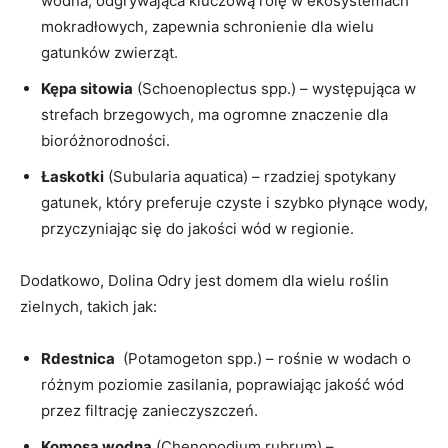
wodna, odgrywająca kluczową rolę ‌w ekosystemach⁣
mokradłowych, ‍zapewnia⁤ schronienie​ dla wielu‍
gatunków zwierząt.
Kępa⁢ sitowia
(Schoenoplectus⁣ spp.) – występująca w
strefach brzegowych, ma ogromne znaczenie dla
bioróżnorodności.
Łaskotki
(Subularia aquatica) – ‌rzadziej spotykany
gatunek, ⁢który preferuje czyste i szybko płynące wody,
‍przyczyniając ⁣się do jakości⁣ wód⁢ w regionie.
Dodatkowo,​ Dolina ‌Odry jest domem ‌dla wielu​ roślin
zielnych, ‌takich jak:
Rdestnica
⁢ (Potamogeton spp.) – rośnie w ‍wodach‌ o
⁣różnym poziomie​ zasilania, poprawiając jakość wód
przez filtrację ⁣zanieczyszczeń.
Komosa wodna
(Chenopodium rubrum) –