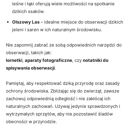
leśne i łąki​ oferują wiele możliwości na⁤ spotkanie
dzikich ⁢ssaków.
Olszowy Las
– idealne miejsce do⁣ obserwacji dzikich
jeleni i saren​ w ich naturalnym środowisku.
Nie zapomnij⁤ zabrać ⁢ze sobą odpowiednich ‍narzędzi do
obserwacji,‌ takich ⁢jak:
lornetki
,​
aparaty fotograficzne
, ‌czy
notatniki do
spisywania​ obserwacji
.
Pamiętaj, aby respektować dziką przyrodę oraz zasady
ochrony środowiska. Zbliżając się do zwierząt, zawsze
zachowuj‌ odpowiednią odległość i ‌nie zakłócaj⁤ ich
⁣naturalnych ‍zachowań.⁤ Używaj jedynie‌ sprawdzonych i⁤
wytrzymałych sprzętów, aby⁣ nie⁤ pozostawić śladów
obecności w przyrodzie.