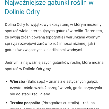
Najważniejsze‍ gatunki roślin w
Dolinie Odry
Dolina Odry to wyjątkowy ekosystem, w⁢ którym ‌możemy
spotkać wiele⁤ interesujących gatunków roślin. Teren ‍ten,
ze ⁢swoją zróżnicowaną topografią i ⁣warunkami wodnymi,
sprzyja rozwojowi zarówno roślinności ‌nizinnej, jak i
gatunków ‌związanych z‌ siedliskami wodnymi.
Jednymi⁢ z⁣ najważniejszych gatunków roślin, które można
spotkać w Dolinie‍ Odry, ⁤są:
Wierzba
(Salix spp.)⁣ – znana z elastycznych gałęzi,
często‌ rośnie wzdłuż brzegów ⁤rzek, gdzie przyczynia⁤
się‌ do stabilizacji gleby.
Trzcina ​pospolita
(Phragmites australis) – roślina