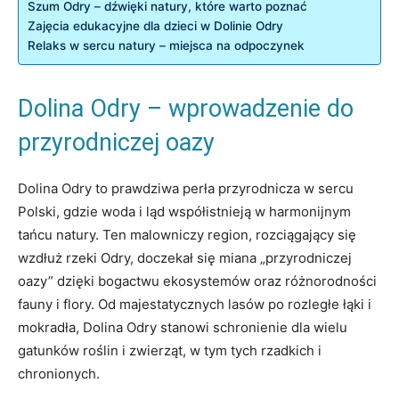
Szum⁣ Odry​ – dźwięki natury, które warto ‌poznać
Zajęcia edukacyjne dla dzieci w Dolinie Odry
Relaks w sercu ⁢natury ‌– miejsca⁤ na odpoczynek
Dolina Odry – wprowadzenie do
przyrodniczej​ oazy
Dolina Odry to ‌prawdziwa ⁣perła ​przyrodnicza w sercu‌
Polski, gdzie ‌woda ​i ląd współistnieją w harmonijnym
tańcu natury.⁣ Ten malowniczy region,‍ rozciągający się
wzdłuż⁣ rzeki Odry, doczekał się ⁣miana „przyrodniczej
oazy” dzięki bogactwu ekosystemów oraz różnorodności
fauny i flory. ⁢Od majestatycznych lasów‌ po rozległe łąki i
mokradła, Dolina Odry stanowi schronienie dla wielu
⁣gatunków roślin‍ i zwierząt, ‌w​ tym tych ​rzadkich⁤ i
chronionych.