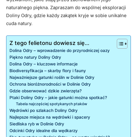
naturalnego⁣ piękna. ⁢Zapraszam do wspólnej eksploracji
Doliny Odry, gdzie‌ każdy⁢ zakątek kryje w sobie unikalne⁤
cuda ‍natury.
Z tego felietonu dowiesz się...
Dolina Odry – wprowadzenie do przyrodniczej​ oazy
Piękno⁢ natury Doliny Odry
Dolina Odry⁢ –‍ kluczowe informacje
Biodiversyfikacja – skarby⁣ flory i fauny
Najważniejsze‍ gatunki roślin w Dolinie Odry
Ochrona bioróżnorodności w Dolinie ⁤Odry
Gdzie obserwować dzikie zwierzęta?
Ptaki Doliny​ Odry – jakie ​gatunki można ⁣spotkać?
Tabela najczęściej⁤ spotykanych ptaków
Wędrówki‍ po szlakach Doliny​ Odry
Najlepsze miejsca na ​wędrówki ⁣i spacery
Siedliska⁣ ryb w Dolinie Odry
Odcinki Odry idealne⁣ dla ​wędkarzy