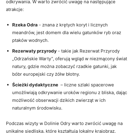
odkrywania. W warto zwrócić uwagę na⁣ następujące
atrakcje:
Rzeka Odra
-​ znana z krętych koryt i licznych
meandrów, jest domem dla ⁤wielu gatunków ryb oraz
ptaków wodnych.
Rezerwaty⁣ przyrody
⁤- takie jak Rezerwat Przyrody
„Odrzańskie Warty”, oferują wgląd w niezmącony świat
natury, gdzie można zobaczyć rzadkie gatunki,⁣ jak
bóbr europejski czy‌ żółw błotny.
Ścieżki dydaktyczne
⁤ – liczne szlaki ‌spacerowe
umożliwiają odkrywanie ‍uroków regionu z‍ bliska,⁣ dając
⁤możliwość obserwacji dzikich zwierząt w ⁢ich
naturalnym ​środowisku.
Podczas wizyty w Dolinie ⁤Odry warto zwrócić uwagę na​
unikalne siedliska, które kształtują lokalny krajobraz.