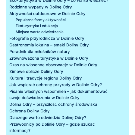
Eko-turystyka w Dolinie Odry – co warto wiedzieć?
Rodzinne wypady w Dolinę Odry
Aktywności outdoorowe w Dolinie Odry
Popularne formy aktywności
Ekoturystyka⁤ i edukacja
Miejsca warte odwiedzenia
Fotografia przyrodnicza ‌w Dolinie Odry
Gastronomia lokalna ⁤– smaki Doliny Odry
Poradnik dla miłośników⁣ natury
Zrównoważona turystyka‍ w‍ Dolinie Odry
Czas na ‌wiosenne⁢ obserwacje w Dolinie Odry
Zimowe ‌oblicze Doliny Odry
Kultura i⁣ tradycje ⁣regionu ‍Doliny Odry
Jak wspierać ochronę przyrody ⁤w Dolinie Odry?
Pisanie własnych wspomnień – ⁢jak⁣ dokumentować
swoje doświadczenia w Dolinie Odry
Dolina Odry – przyszłość ochrony ⁣środowiska
Ochrona ⁤Doliny ​Odry
Dlaczego warto odwiedzić Dolinę‌ Odry?
Przewodnicy po Dolinie Odry ⁣– gdzie szukać
informacji?