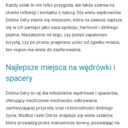
Każdy szlak to nie⁣ tylko przygoda, ale także szansa na
chwile ‌refleksji i kontaktu z⁣ naturą. Dla wielu wędrowców
Dolina Odry ⁢stanie się miejscem,⁢ które na zawsze‍ zapisze
się ‌w ich ⁢pamięci⁣ jako⁢ oaza spokoju, ‍harmonii i dzikiego
piękna.⁢ Niezależnie ‌od tego, ⁢czy jesteś zapalonym
turystą, ⁢czy po prostu pragniesz uciec od ⁤zgiełku miasta,
ten region ma wiele‍ do⁤ zaoferowania.
Najlepsze miejsca na ​wędrówki ⁣i
spacery
Dolina Odry to raj dla miłośników wędrówek i spacerów,
oferujący⁣ niezliczone ‌możliwości ‍odkrywania
zachwycającej przyrody oraz różnorodności dzikiego
życia.⁢ Wzdłuż rzeki Odrze⁢ znajduje się wiele szlaków,
które ⁢prowadzą przez malownicze​ tereny, pozwalając na