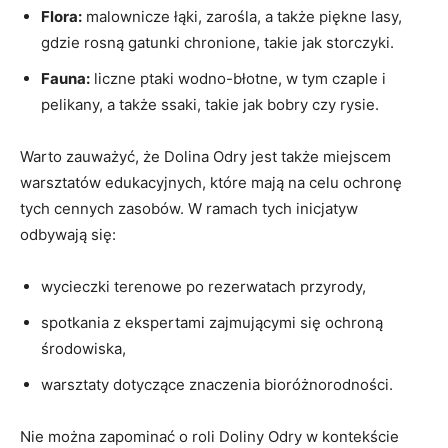
Flora:
malownicze łąki, ⁢zarośla, ​a także‌ piękne lasy,⁣
gdzie rosną gatunki chronione, takie ‍jak​ storczyki.
Fauna:
liczne⁣ ptaki wodno-błotne,⁤ w tym⁤ czaple⁤ i
pelikany,⁢ a także ssaki, takie jak bobry czy⁣ rysie.
Warto zauważyć, że ⁣Dolina Odry jest także⁤ miejscem
warsztatów edukacyjnych, które mają na celu ⁣ochronę
tych cennych zasobów.‍ W ramach ⁢tych inicjatyw
odbywają się:
wycieczki terenowe po rezerwatach przyrody,
spotkania z ​ekspertami zajmującymi się ochroną
środowiska,
warsztaty dotyczące znaczenia bioróżnorodności.
Nie można zapominać o roli​ Doliny Odry w kontekście