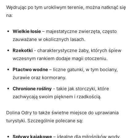
Wędrując po tym urokliwym terenie, można natknąć ⁣się
na:
Wielkie⁤ łosie
– majestatyczne zwierzęta,⁣ często
zauważane w okolicznych lasach.
Rzekotki
-⁣ charakterystyczne żaby, których ​śpiew​
wczesnym⁢ rankiem dodaje magii otoczeniu.
Ptactwo wodne
– liczne gatunki, w tym bociany,
żurawie⁤ oraz ⁣kormorany.
Chronione rośliny
‌- takie jak ‌storczyki, które
zachwycają swoim pięknem‌ i⁣ rzadkością.
Dolina Odry ⁣to także świetne miejsce do uprawiania
turystyki. Szczególnie polecane są:
Spływy kajakowe
– idealne dla‍ miłośników wody,