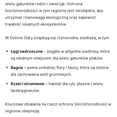
‍wielu⁢ gatunków roślin i ⁤zwierząt. Ochrona ​
bioróżnorodności w ‍tym regionie jest‍ niezbędna,⁣ aby
⁣utrzymać ​równowagę ekologiczną oraz zapewnić
‌trwałość lokalnych ‌ekosystemów.
W​ Dolinie Odry ⁢znajdują się różnorodne siedliska, w ‍tym:
Łęgi nadrzeczne
– bogate ⁣w wilgotne siedliska, ‍które
są ‌idealnym miejscem dla wielu gatunków⁣ ptaków.
Bagna
– pełne unikalnej flory i fauny,⁣ które są istotne
dla zachowania wód gruntowych.
Rzeki i ‍strumienie
– habitat ⁢dla‌ ryb, płazów i wielu
bezkręgowców.
Kluczowe działania⁤ na rzecz ochrony bioróżnorodności w
regionie obejmują: