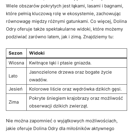
Wiele obszarów pokrytych jest łąkami, ⁤lasami i⁣ bagnami,
⁤które pełnią kluczową rolę w ekosystemie, ⁢zachowując
równowagę między różnymi gatunkami. Co‌ więcej, Dolina​
Odry oferuje także‌ spektakularne widoki, które ⁢możemy
podziwiać zarówno latem, ⁤jak i zimą. Znajdziemy ​tu:
Sezon
Widoki
Wiosna
Kwitnące ⁣łąki⁤ i ptasie gniazda.
Jasnozielone drzewa oraz bogate życie⁣
Lato
owadów.
Jesień
Kolorowe liście oraz wędrówka ⁣dzikich‍ gęsi.
Pokryte‍ śniegiem krajobrazy⁣ oraz ⁢możliwość
Zima
obserwacji dzikich⁣ zwierząt.
Nie⁣ można zapomnieć o wyjątkowych ​możliwościach,
jakie oferuje Dolina Odry dla miłośników aktywnego