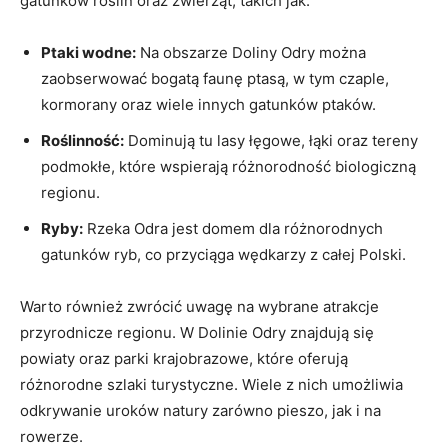
gatunków roślin oraz zwierząt, takich jak:
Ptaki⁣ wodne:
‌Na obszarze⁢ Doliny Odry można
zaobserwować‌ bogatą faunę ptasą, w tym czaple,⁢
kormorany oraz wiele⁣ innych gatunków ptaków.
Roślinność:
Dominują ​tu ​lasy łęgowe, łąki oraz​ tereny
podmokłe, które wspierają ‍różnorodność biologiczną
regionu.
Ryby:
‍Rzeka Odra jest domem dla różnorodnych⁤
gatunków ryb,⁤ co przyciąga⁣ wędkarzy z⁢ całej​ Polski.
Warto ⁢również zwrócić uwagę na wybrane atrakcje
przyrodnicze regionu. W Dolinie⁤ Odry⁢ znajdują⁣ się
powiaty oraz parki⁤ krajobrazowe, które oferują
różnorodne szlaki turystyczne. ‍Wiele z nich umożliwia
odkrywanie uroków natury zarówno pieszo,⁢ jak i na
rowerze.