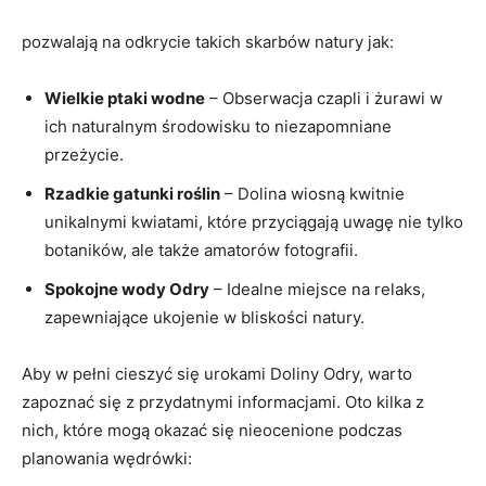
⁢pozwalają na odkrycie takich‌ skarbów natury​ jak:
Wielkie⁣ ptaki wodne
– Obserwacja ⁢czapli i żurawi w
ich naturalnym środowisku to niezapomniane
przeżycie.
Rzadkie gatunki​ roślin
– Dolina‍ wiosną ‍kwitnie
⁣unikalnymi⁢ kwiatami, które przyciągają⁤ uwagę ⁣nie tylko‍
botaników, ale także amatorów ⁣fotografii.
Spokojne wody Odry
– Idealne‍ miejsce⁣ na ⁤relaks,
zapewniające​ ukojenie w bliskości‌ natury.
Aby w pełni⁤ cieszyć się ‌urokami Doliny Odry, warto
zapoznać się z przydatnymi informacjami. Oto kilka z‌
nich, które mogą okazać⁣ się nieocenione podczas‌
planowania wędrówki: