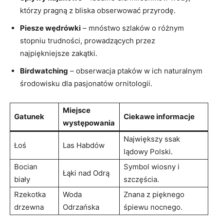
⁢którzy ‌pragną z bliska obserwować przyrodę.
Piesze wędrówki
– mnóstwo szlaków ⁣o różnym
‍stopniu trudności, prowadzących przez
‌najpiękniejsze zakątki.
Birdwatching
– obserwacja ptaków⁤ w ich naturalnym
środowisku ⁤dla ⁣pasjonatów ⁤ornitologii.
Miejsce
Gatunek
Ciekawe informacje
występowania
Największy ssak⁤
Łoś
Las Habdów
lądowy Polski.
Bocian
Symbol wiosny i⁣
Łąki nad Odrą
biały
szczęścia.
Rzekotka​
Woda
Znana⁣ z pięknego
drzewna
Odrzańska
śpiewu nocnego.