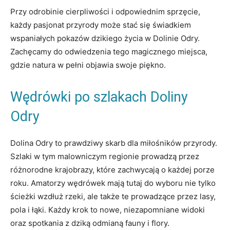
Przy odrobinie‍ cierpliwości ⁣i odpowiednim ‌sprzęcie,
każdy pasjonat przyrody może stać się świadkiem⁤
wspaniałych pokazów dzikiego życia w Dolinie Odry.
Zachęcamy do odwiedzenia tego ‌magicznego miejsca,
gdzie natura ⁣w pełni objawia swoje piękno.
Wędrówki‍ po szlakach Doliny​
Odry
Dolina Odry ‌to prawdziwy skarb dla miłośników przyrody.
Szlaki w tym malowniczym regionie prowadzą przez
różnorodne ‍krajobrazy, które zachwycają o każdej porze
roku. Amatorzy⁣ wędrówek mają tutaj do wyboru nie tylko
ścieżki wzdłuż rzeki, ale ‍także⁢ te prowadzące⁤ przez lasy,
pola i łąki.​ Każdy​ krok ⁤to nowe, niezapomniane widoki
oraz spotkania z dziką odmianą‍ fauny i flory.