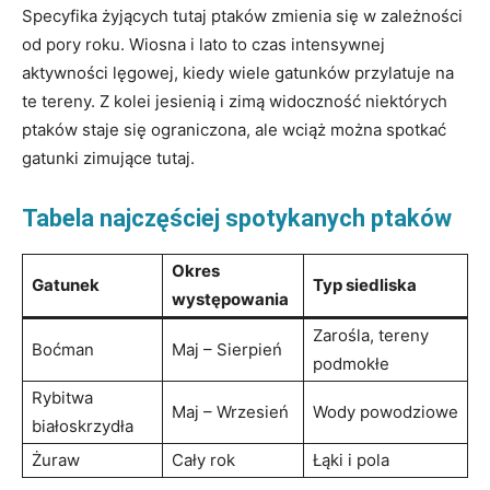
Specyfika​ żyjących tutaj ptaków zmienia‌ się‍ w zależności⁤
od pory roku. Wiosna i lato to ⁣czas ⁤intensywnej
aktywności lęgowej, kiedy wiele gatunków przylatuje ⁤na
te​ tereny.⁣ Z kolei jesienią i zimą widoczność niektórych
ptaków staje się ograniczona, ‍ale wciąż można spotkać
gatunki zimujące tutaj.
Tabela najczęściej⁤ spotykanych ptaków
Okres
Gatunek
Typ siedliska
występowania
Zarośla, tereny
Boćman
Maj – Sierpień
podmokłe
Rybitwa
Maj – Wrzesień
Wody powodziowe
białoskrzydła
Żuraw
Cały‌ rok
Łąki i pola