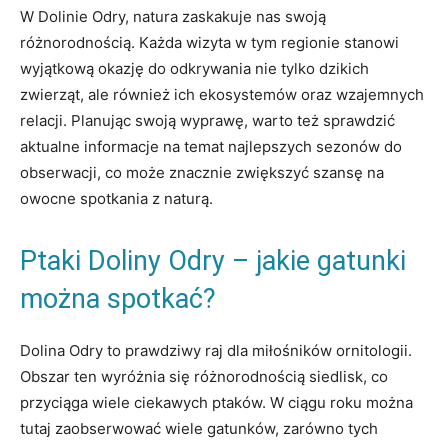
W Dolinie Odry, ‍natura⁢ zaskakuje nas‍ swoją
różnorodnością. Każda wizyta w tym regionie‌ stanowi
wyjątkową ⁤okazję do odkrywania nie ⁤tylko ⁢dzikich
zwierząt, ale również ​ich ekosystemów ⁣oraz⁣ wzajemnych
relacji.​ Planując swoją wyprawę,⁤ warto⁤ też sprawdzić
aktualne informacje​ na temat najlepszych sezonów do
obserwacji, ​co może ⁤znacznie zwiększyć szansę na
owocne spotkania z naturą.
Ptaki Doliny​ Odry – jakie ​gatunki
można ⁣spotkać?
Dolina Odry to prawdziwy raj ⁣dla miłośników ornitologii.
Obszar ten ​wyróżnia się ​różnorodnością ‍siedlisk, ​co
⁣przyciąga wiele ciekawych‍ ptaków. W ciągu⁢ roku ‌można
⁢tutaj ⁣zaobserwować wiele ⁢gatunków, zarówno tych⁣