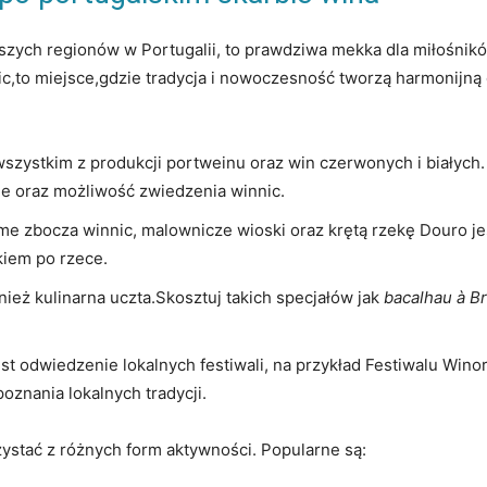
niejszych⁢ regionów w Portugalii, to prawdziwa ‍mekka dla miłoś
,to miejsce,gdzie⁣ tradycja ⁢i nowoczesność tworzą ‌harmonijną c
szystkim z produkcji portweinu‍ oraz win czerwonych i białych. Win
je ‌oraz⁢ możliwość zwiedzenia winnic.
me zbocza winnic, malownicze wioski oraz ⁢krętą rzekę Douro j
tkiem po rzece.
eż kulinarna ‍uczta.Skosztuj takich specjałów⁢ jak⁣
bacalhau à B
t odwiedzenie lokalnych festiwali, na przykład Festiwalu Winor
oznania ⁢lokalnych‌ tradycji.
stać z ⁣różnych form aktywności.​ Popularne ⁢są: