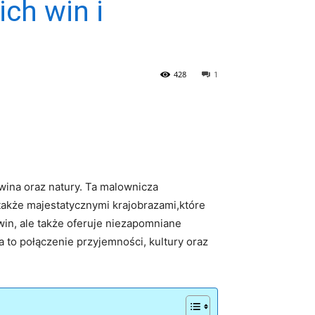
ch win i
428
1
 wina oraz natury. Ta⁤ malownicza
⁤także majestatycznymi krajobrazami,które
h win, ale także oferuje niezapomniane
a to⁣ połączenie przyjemności, kultury⁤ oraz