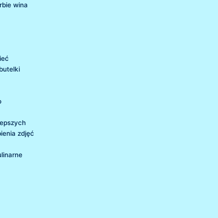
bie⁤ wina
ieć
butelki
o
jlepszych
bienia zdjęć
ulinarne