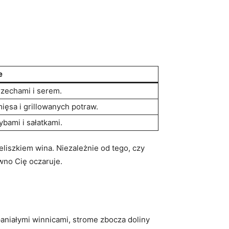
e
rzechami i⁣ serem.
ięsa i grillowanych potraw.
ybami i sałatkami.
kieliszkiem wina. Niezależnie ⁢od tego, czy
ewno Cię oczaruje.
niałymi​ winnicami, ‌strome ⁤zbocza doliny