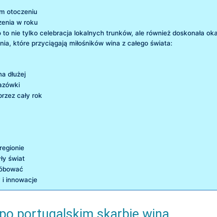
ym otoczeniu
zenia w roku
o nie⁣ tylko⁢ celebracja lokalnych ⁢trunków, ale również doskonała ok
a, które przyciągają ‌miłośników wina ​z całego świata:
a ​dłużej
kazówki
przez cały rok
regionie
yły świat
próbować
 i⁢ innowacje
po portugalskim ⁢skarbie⁤ wina