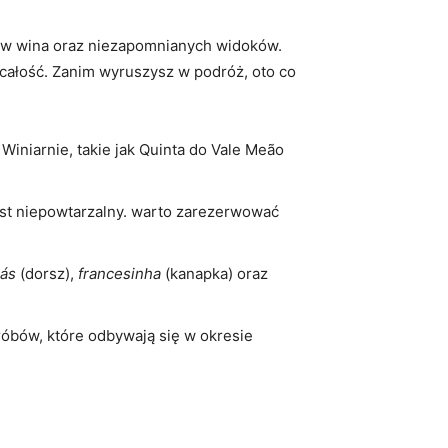
ników wina oraz niezapomnianych widoków.
ałość. ⁢Zanim⁣ wyruszysz w podróż, oto co​
iarnie, ⁤takie jak​ Quinta ‍do ​Vale ⁢Meão
est niepowtarzalny.⁤ warto zarezerwować
rás
(dorsz),
francesinha
(kanapka) oraz
óbów, które odbywają się w okresie​