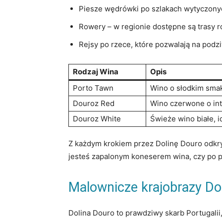
Piesze wędrówki po ‍szlakach​ wytyczonyc
Rowery ​–​ w⁢ regionie​ dostępne są trasy 
Rejsy​ po ‍rzece, ‍które ⁢pozwalają na pod
Rodzaj Wina
Opis
Porto Tawn
Wino⁣ o słodkim sma
Douroz⁢ Red
Wino czerwone ‍o in
Douroz⁢ White
Świeże ​wino białe, ⁤i
Z⁤ każdym ⁢krokiem przez Dolinę Douro ⁤odkrywa
jesteś zapalonym​ koneserem ‍wina, czy⁢ po 
Malownicze krajobrazy Dol
Dolina ⁤Douro to prawdziwy​ skarb Portugali