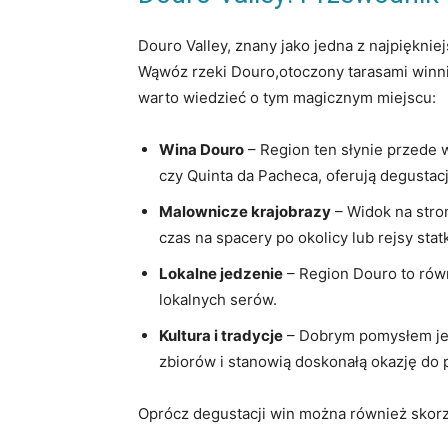
Douro Valley, znany ⁣jako‍ jedna‍ z najpięk
Wąwóz rzeki ‍Douro,otoczony tarasami winnic
warto wiedzieć o ⁣tym magicznym miejscu:
Wina Douro
–​ Region ten słynie przede w
czy Quinta da ⁢Pacheca, oferują degustac
Malownicze‍ krajobrazy
– Widok na ‌stro
czas na spacery‍ po okolicy lub⁢ rejsy⁢ sta
Lokalne ⁢jedzenie
– Region Douro to równi
lokalnych serów.
Kultura i tradycje
– Dobrym pomysłem ​jes
zbiorów‌ i stanowią doskonałą ⁢okazję do p
Oprócz degustacji win można również ​skorzy