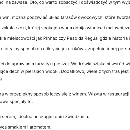
ci‍ na zawsze. ⁢Oto, ⁣co warto zobaczyć i doświadczyć w tym⁣ wy
ch win,⁤ można podziwiać układ tarasów​ owocowych, które tworz
e ⁣zakola rzeki, której spokojna woda odbija ‌winnice i malownicze
kie⁢ miejscowości jak​ Pinhao czy ‍Peso‍ da Regua,​ gdzie historia
to idealny sposób‌ na odkrycie jej uroków z zupełnie innej pers
 do‍ uprawiania turystyki ‌pieszej.⁣ Wędrówki szlakami⁣ wśród w
ające dech⁣ w piersiach widoki.⁢ Dodatkowo, wiele z tych tras⁢ jes
a.
óra w przepiękny sposób łączy się z winem. ​Wizyta w restauracji
owe specjały⁤ to:
i serem, idealna po długim dniu zwiedzania.
yca⁤ smakiem i⁣ aromatem.