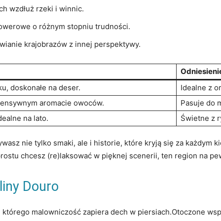
h wzdłuż ⁢rzeki i winnic.
rowerowe o ⁤różnym ‌stopniu⁢ trudności.
ziwianie krajobrazów ⁢z innej perspektywy.
Odniesieni
ku, doskonałe na deser.
Idealne z⁣ o
tensywnym ⁢aromacie⁢ owoców.
Pasuje do m
dealne na lato.
Świetne z⁤ r
sz nie tylko smaki, ale ‌i⁤ historie, ⁤które kryją się ‍za każdym 
prostu chcesz (re)laksować w pięknej scenerii, ten region na p
iny ​Douro
i, którego malowniczość ⁤zapiera⁢ dech w piersiach.Otoczone wspa