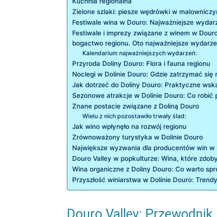
Kuchnia regionalna
Zielone ⁤szlaki: piesze wędrówki⁢ w malownicz
Festiwale wina w Douro:⁢ Najważniejsze wydar
Festiwale i imprezy związane z winem w Douro t
bogactwo regionu.‍ Oto najważniejsze wydarzeni
Kalendarium​ najważniejszych wydarzeń:
Przyroda Doliny Douro: Flora i fauna regionu
Noclegi ‍w Dolinie Douro: Gdzie zatrzymać ⁤się n
Jak dotrzeć do ‍Doliny​ Douro: ⁢Praktyczne⁢ ws
Sezonowe atrakcje w Dolinie ​Douro: Co robić ⁤
Znane postacie związane z Doliną Douro
Wielu⁢ z nich pozostawiło ​trwały ślad:
Jak wino ‌wpłynęło na rozwój regionu
Zrównoważony ⁤turystyka w Dolinie ⁣Douro
Największe wyzwania dla producentów​ win w​ 
Douro Valley w popkulturze: Wina, ​które⁣ zdob
Wina organiczne z Doliny Douro:‍ Co⁤ warto s
Przyszłość winiarstwa w Dolinie Douro:‍ Trendy
Douro ‍Valley: Przewodnik 