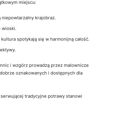
jątkowym miejscu:
ą niepowtarzalny krajobraz.
 wioski.
 i kultura spotykają się w harmonijną całość.
pektywy.
innic i​ wzgórz prowadzą‍ przez malownicze
t dobrze oznakowanych ‍i dostępnych⁢ dla⁢
​ serwującej tradycyjne ⁤potrawy stanowi