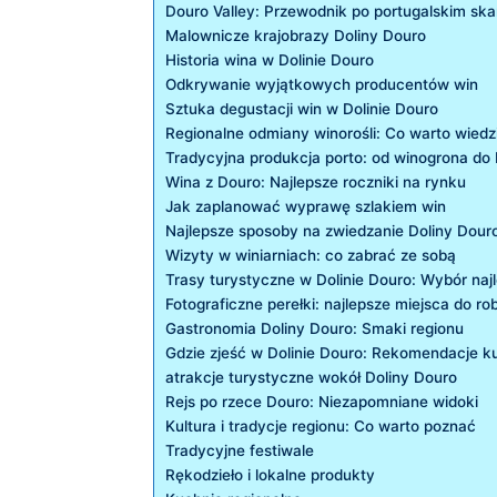
Douro ‍Valley: Przewodnik po portugalskim ⁢skar
Malownicze krajobrazy Doliny ​Douro
Historia⁤ wina w⁤ Dolinie Douro
Odkrywanie wyjątkowych⁢ producentów win
Sztuka ⁣degustacji ​win ‌w⁣ Dolinie Douro
Regionalne odmiany winorośli:‍ Co warto wiedz
Tradycyjna produkcja porto: od winogrona ‌do 
Wina z Douro: Najlepsze roczniki ⁣na rynku
Jak zaplanować wyprawę ⁤szlakiem win
Najlepsze ⁣sposoby na ⁤zwiedzanie Doliny​ Dour
Wizyty w winiarniach: co⁣ zabrać ze sobą
Trasy turystyczne​ w Dolinie Douro: ⁢Wybór‌ na
Fotograficzne perełki: najlepsze ‌miejsca​ do ro
Gastronomia Doliny‌ Douro: Smaki⁣ regionu
Gdzie⁣ zjeść w Dolinie‍ Douro: Rekomendacje k
atrakcje turystyczne wokół Doliny‌ Douro
Rejs po rzece Douro: Niezapomniane⁢ widoki
Kultura i ⁤tradycje regionu: Co ‍warto poznać
Tradycyjne festiwale
Rękodzieło i⁣ lokalne‍ produkty