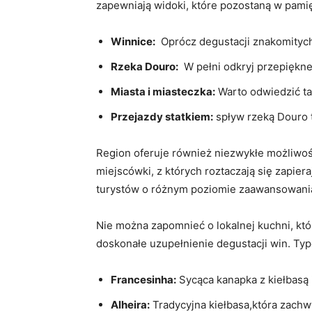
zapewniają widoki, które pozostaną w pamię
Winnice:
⁣ Oprócz⁣ degustacji ⁣znakomity
Rzeka Douro:
⁤ W pełni ‌odkryj przepiękn
Miasta ⁢i miasteczka:
‌Warto odwiedzić ‌ta
Przejazdy statkiem:
spływ rzeką​ Douro 
Region oferuje również niezwykłe możliwości
⁤miejscówki, z których roztaczają się⁢ zapier
turystów⁣ o różnym poziomie ‍zaawansowani
Nie można⁢ zapomnieć ⁢o‌ lokalnej kuchni, kt
doskonałe uzupełnienie degustacji win. ⁤Typ
Francesinha:
⁢Sycąca kanapka z kiełbasą 
Alheira:
Tradycyjna kiełbasa,która zachw