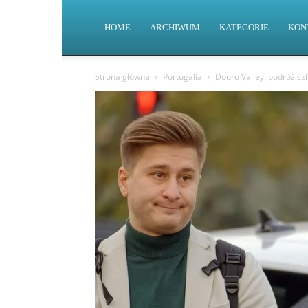
HOME
ARCHIWUM
KATEGORIE
KON
Strona główna
Portugalia
Douro Valley: podróż sz