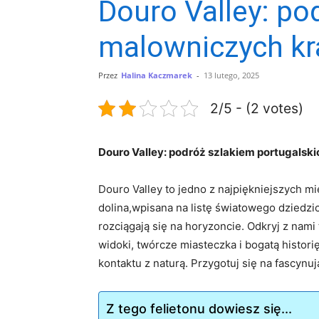
Douro Valley: po
malowniczych kr
Przez
Halina Kaczmarek
-
13 lutego, 2025
2/5 - (2 votes)
Douro⁣ Valley: podróż‍ szlakiem portugalsk
Douro Valley to jedno z⁢ najpiękniejszych mi
dolina,wpisana na listę światowego dziedzi
rozciągają się na horyzoncie. ‌Odkryj ⁣z nam
widoki, twórcze ‍miasteczka i bogatą ⁤histori
⁣kontaktu z naturą. Przygotuj się na fascynu
Z tego felietonu dowiesz się...