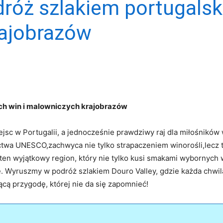
dróż szlakiem portugalski
ajobrazów
ich‌ win i malowniczych⁤ krajobrazów
ejsc ⁣w⁤ Portugalii, a jednocześnie prawdziwy raj ​dla miłośników
ctwa UNESCO,zachwyca ⁢nie tylko ⁢strapaczeniem winorośli,lecz 
i ten wyjątkowy region, który ‌nie tylko ‍kusi smakami ‍wybornyc
ę. ⁢Wyruszmy w podróż szlakiem⁤ Douro‍ Valley, ⁢gdzie każda⁤ chwil
jącą przygodę, której nie da się ‌zapomnieć!