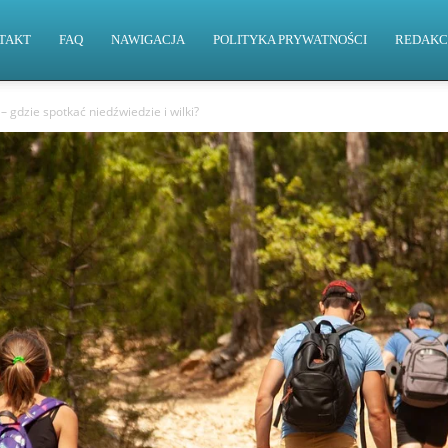
TAKT
FAQ
NAWIGACJA
POLITYKA PRYWATNOŚCI
REDAKC
 – gdzie spotkać niedźwiedzie i wilki?