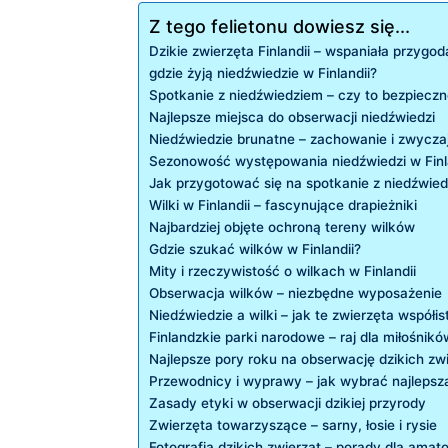
Z tego felietonu dowiesz się...
Dzikie‍ zwierzęta‍ Finlandii –⁣ wspaniała przygo
gdzie żyją ⁤niedźwiedzie w Finlandii?
Spotkanie z ​niedźwiedziem – czy ⁣to bezpiecz
Najlepsze miejsca⁢ do obserwacji niedźwiedzi
Niedźwiedzie brunatne – zachowanie i zwycza
Sezonowość‌ występowania niedźwiedzi w ⁣Finl
Jak przygotować się⁢ na spotkanie z niedźwie
Wilki w Finlandii ‍– fascynujące drapieżniki
Najbardziej objęte ochroną tereny wilków
Gdzie szukać wilków w⁤ Finlandii?
Mity i rzeczywistość o wilkach w Finlandii
Obserwacja wilków ‌– niezbędne wyposażenie
Niedźwiedzie a wilki – jak te zwierzęta współis
Finlandzkie parki narodowe – raj dla miłośnikó
Najlepsze pory roku ​na obserwację dzikich zw
Przewodnicy i wyprawy – jak wybrać ⁢najlepsz
Zasady etyki w obserwacji dzikiej przyrody
Zwierzęta towarzyszące –‌ sarny, ⁤łosie i rysie
Fotografia dzikich zwierząt‌ – ‍porady dla amat