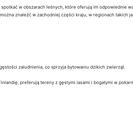
 spotkać w obszarach leśnych, które ‍oferują im odpowiednie⁢ wa
można⁤ znaleźć w zachodniej części kraju, w regionach takich ja
gęstości ‍zaludnienia, co ‌sprzyja bytowaniu‍ dzikich zwierząt.
nlandię, preferują tereny z gęstymi ⁢lasami i bogatymi‌ w pokar