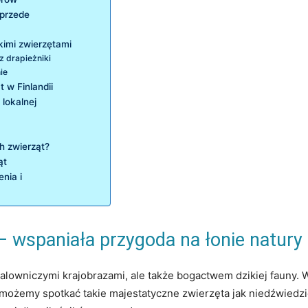
 przede
kimi zwierzętami
​ drapieżniki
ie
 w Finlandii
 lokalnej
ch zwierząt?
ąt
enia i
i –⁣ wspaniała przygoda na łonie natury
malowniczymi krajobrazami, ale także bogactwem dzikiej fauny.⁢ 
możemy spotkać takie majestatyczne ​zwierzęta jak niedźwiedzie ⁣i⁢