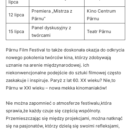
lipca
Premiera „Mistrza z
Kino Centrum
12 ⁢lipca
Pärnu”
Pärnu
Panel dyskusyjny z​
15 ⁢lipca
Teatr Pärnu
twórcami
Pärnu ⁤Film‌ Festival to⁣ także doskonała okazja do ⁢odkrycia
⁣nowego pokolenia twórców kina, którzy zdobywają
uznanie na arenie międzynarodowej. ich‌
niekonwencjonalne podejście do sztuki ⁢filmowej często
zaskakuje ‌i inspiruje. Paryż z lat 60. XX wieku? Nie,to
Pärnu w XXI wieku – nowa mekka kinomaniaków!
Nie ⁤można⁤ zapomnieć o⁢ atmosferze festiwalu,która
sprawia,że każdy czuje ‍się‍ częścią wspólnoty.
Przemieszczając‍ się między projekcjami, można natknąć
się na ⁣pasjonatów, którzy‌ dzielą się swoimi refleksjami,