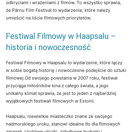
odkryciami i wrażeniami z filmów. ​To wszystko sprawia,
że Pärnu Film Festival to wydarzenie, które należy
umieścić⁤ na liście filmowych‌ priorytetów.
Festiwal ​Filmowy w Haapsalu –
historia i nowoczesność
Festiwal Filmowy w Haapsalu to wydarzenie, które łączy
w sobie bogatą historię i nowoczesne podejście do sztuki
filmowej.Od swojego ‌powstania‌ w 2007 roku, festiwal
⁤przyciąga miłośników ​kina z ‍całego świata,‌ a jego
unikalny klimat sprawia, że jest ​to jeden‍ z najbardziej
wyjątkowych ⁢festiwali⁣ filmowych w ‍Estonii.
Haapsalu,​ niewielkie miasteczko​ znane ze swojego
nadmorskiego uroku,⁢ stanowi idealne tło ​dla filmowych
zmagań. Urokliwe uliczki, ​zabytkowe budynki i