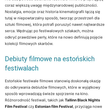
‌coraz większą uwagę międzynarodowej publiczności.
Nostalgia, emocje oraz historia kinematografii łączą ⁣się
‌tutaj w niepowtarzalny sposób,​ tworząc przestrzeń dla
sztuki filmowej, która ⁣potrafi poruszyć nawet ‍najtwardsze
serca. Wędrując po festiwalowych ⁢szlakach, można⁣
odkryć prawdziwe perły, które ‌na nowo definiują ⁤pojęcie
kolekcji filmowych skarbów.
Debiuty filmowe ​na estońskich
festiwalach
Estońskie⁤ festiwale filmowe stanowią doskonałą okazję
do odkrywania​ debiutów filmowych,​ które w wyjątkowy
sposób wprowadzają świeże spojrzenie na kino.‍
Różnorodność⁣ festiwali, takich jak
Tallinn Black​ Nights
Film Festival
czy
Estonian ‍film​ Festival
, przyciąga⁤ nowe