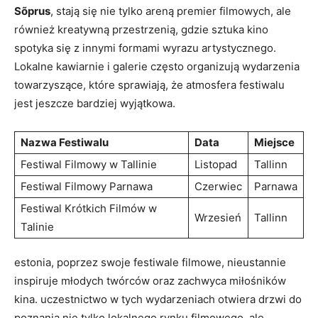
Sõprus
, ​stają się nie tylko areną premier filmowych, ale
również kreatywną przestrzenią, gdzie sztuka⁤ kino
spotyka się z ⁣innymi formami wyrazu artystycznego. ​
Lokalne kawiarnie i ‌galerie często organizują wydarzenia
towarzyszące,​ które sprawiają, że atmosfera festiwalu
jest jeszcze bardziej wyjątkowa.
Nazwa⁤ Festiwalu
Data
Miejsce
Festiwal Filmowy w Tallinie
Listopad
Tallinn
Festiwal Filmowy Parnawa
Czerwiec
Parnawa
Festiwal Krótkich Filmów w
Wrzesień
Tallinn
Talinie
estonia, poprzez swoje festiwale​ filmowe, nieustannie
inspiruje młodych twórców oraz zachwyca miłośników
kina. uczestnictwo w tych ‌wydarzeniach otwiera drzwi do
poznania ⁤nie tylko lokalnego rynku⁣ filmowego, ale