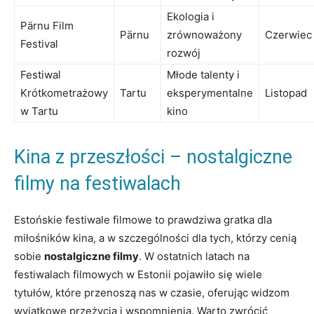
Ekologia i
Pärnu Film
Pärnu
zrównoważony
Czerwiec
⁤Festival
rozwój
Festiwal
Młode ⁤talenty ​i
Krótkometrażowy
Tartu
eksperymentalne
Listopad
w Tartu
kino
Kina z przeszłości ⁢– nostalgiczne
filmy na festiwalach
Estońskie‍ festiwale filmowe to‌ prawdziwa gratka dla
miłośników kina, a w szczególności dla ⁢tych, którzy cenią
sobie
nostalgiczne filmy
. ​W ostatnich latach na
⁢festiwalach filmowych⁤ w Estonii pojawiło ‍się wiele
tytułów, które‍ przenoszą nas w czasie,​ oferując widzom
wyjątkowe przeżycia i wspomnienia. Warto zwrócić​