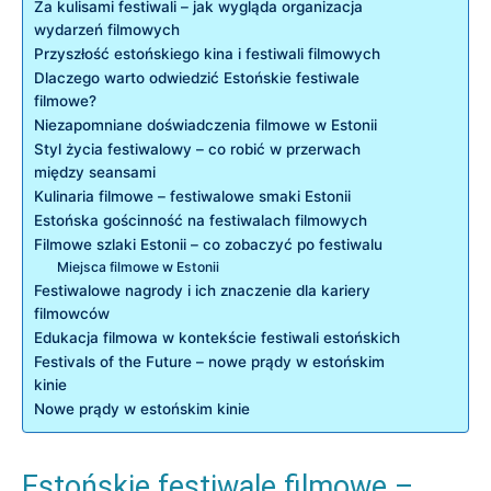
Za⁢ kulisami festiwali – ‍jak wygląda⁢ organizacja
wydarzeń filmowych
Przyszłość estońskiego kina i festiwali filmowych
Dlaczego​ warto odwiedzić Estońskie festiwale
filmowe?
Niezapomniane ⁢doświadczenia​ filmowe w Estonii
Styl ‌życia festiwalowy – co robić w‌ przerwach
między seansami
Kulinaria filmowe – festiwalowe smaki Estonii
Estońska gościnność na festiwalach filmowych
Filmowe szlaki Estonii⁢ – co zobaczyć ‍po⁤ festiwalu
Miejsca filmowe w Estonii
Festiwalowe nagrody i ich znaczenie dla ‌kariery
filmowców
Edukacja filmowa w kontekście festiwali estońskich
Festivals ​of⁢ the Future ​–‌ nowe ​prądy w estońskim
kinie
Nowe prądy⁢ w ​estońskim kinie
Estońskie festiwale⁢ filmowe ‍–