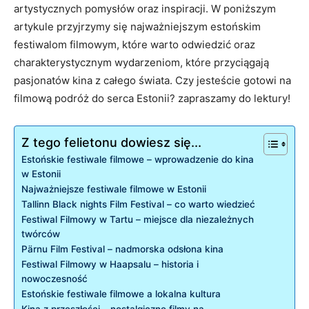
⁤artystycznych pomysłów oraz inspiracji. W poniższym
artykule przyjrzymy ⁤się najważniejszym estońskim
⁣festiwalom filmowym, które warto odwiedzić oraz‍
charakterystycznym ‍wydarzeniom, które przyciągają
pasjonatów kina z całego świata. Czy jesteście gotowi na
filmową‍ podróż do serca Estonii? zapraszamy do lektury!
Z tego felietonu dowiesz się...
Estońskie festiwale⁢ filmowe ‍– wprowadzenie do kina
w Estonii
Najważniejsze festiwale filmowe w⁤ Estonii
Tallinn Black ‌nights Film Festival – co warto wiedzieć
Festiwal Filmowy w Tartu – ‍miejsce dla niezależnych⁣
twórców
Pärnu Film Festival – nadmorska odsłona kina
Festiwal ​Filmowy w Haapsalu – historia i
nowoczesność
Estońskie festiwale ⁤filmowe a ​lokalna kultura
Kina z przeszłości ⁢– nostalgiczne filmy na