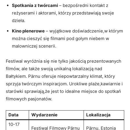
Spotkania ⁢z ​twórcami
– bezpośredni⁣ kontakt ‌z
reżyserami‍ i aktorami,‍ którzy przedstawiają swoje
dzieła.
Kino plenerowe
– ​wyjątkowe doświadczenie,w którym
można cieszyć się filmami pod gołym niebem ‌w
malowniczej scenerii.
Festiwal wyróżnia się nie tylko ‌jakością prezentowanych⁤
filmów, ale ‍także swoją unikalną lokalizacją ​nad
Bałtykiem. ⁢Pärnu oferuje niepowtarzalny klimat, który
sprzyja twórczym inspiracjom.​ Urokliwe plaże,kawiarnie⁣ i
starówki⁣ sprawiają,że ⁣jest ‍to idealne miejsce do spotkań
filmowych pasjonatów.
Data
Wydarzenie
Lokalizacja
10-17
Festiwal Filmowy Pärnu
Pärnu, Estonia