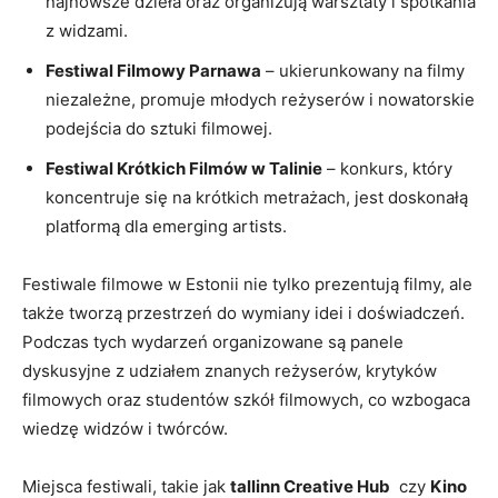
najnowsze dzieła oraz organizują warsztaty i spotkania
z ‍widzami.
Festiwal Filmowy Parnawa
– ukierunkowany na filmy
niezależne, promuje młodych reżyserów i nowatorskie
podejścia do ‍sztuki filmowej.
Festiwal Krótkich ⁣Filmów w Talinie
– konkurs, który
koncentruje się na​ krótkich metrażach, jest doskonałą
platformą dla emerging artists.
Festiwale filmowe w Estonii⁤ nie tylko prezentują filmy, ale​
także tworzą przestrzeń do wymiany idei i doświadczeń.
Podczas tych wydarzeń organizowane są panele
dyskusyjne z udziałem znanych reżyserów, krytyków​
filmowych oraz studentów szkół ‍filmowych,​ co⁣ wzbogaca
wiedzę widzów i twórców.
Miejsca festiwali, takie jak
tallinn Creative Hub
⁢ czy
Kino