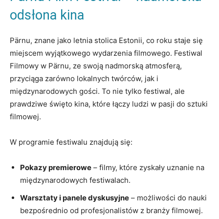
odsłona kina
Pärnu, znane jako‍ letnia stolica ⁤Estonii, co roku staje się
miejscem wyjątkowego‌ wydarzenia⁢ filmowego. Festiwal
Filmowy w Pärnu, ze swoją nadmorską atmosferą,⁢
przyciąga ‌zarówno lokalnych​ twórców,⁢ jak i
⁤międzynarodowych ​gości. To nie tylko ⁢festiwal, ale
prawdziwe święto kina, które łączy ludzi​ w pasji do ⁢sztuki
filmowej.
W programie festiwalu znajdują się:
Pokazy premierowe
– filmy, ‌które zyskały uznanie ‍na
międzynarodowych festiwalach.
Warsztaty i panele‍ dyskusyjne
⁢– możliwości⁤ do nauki
bezpośrednio⁢ od profesjonalistów z branży filmowej.