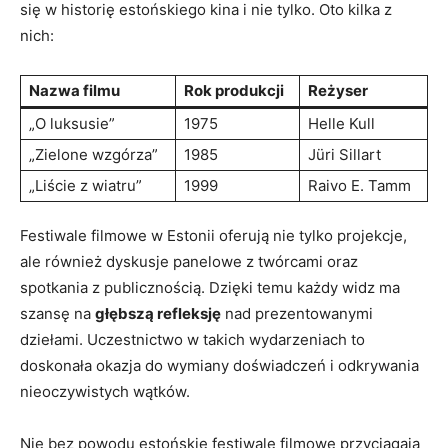
się w historię estońskiego kina i nie tylko. Oto kilka z
nich:
Nazwa ​filmu
Rok produkcji
Reżyser
„O luksusie”
1975
Helle Kull
„Zielone ⁤wzgórza”
1985
Jüri Sillart
„Liście z wiatru”
1999
Raivo E. Tamm
Festiwale⁣ filmowe w ⁢Estonii oferują nie ‌tylko⁣ projekcje,
ale również dyskusje panelowe z twórcami‌ oraz
spotkania z publicznością. Dzięki⁤ temu każdy widz ma⁣
szansę na
głębszą‍ refleksję
nad prezentowanymi
dziełami. Uczestnictwo w ⁤takich wydarzeniach to
doskonała okazja do wymiany doświadczeń i‌ odkrywania
nieoczywistych wątków.
Nie bez ⁤powodu estońskie festiwale filmowe przyciągają