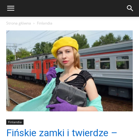
Strona główna
Finlandia
Finlandia
Fińskie zamki i twierdze –