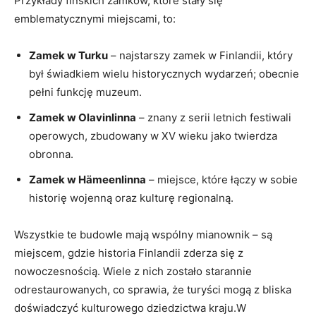
Przykłady fińskich zamków, które stały ‍się
‌emblematycznymi miejscami, to:
Zamek w Turku
– najstarszy zamek w Finlandii, który
⁣był świadkiem wielu historycznych wydarzeń;‍ obecnie
pełni funkcję⁢ muzeum.
Zamek w Olavinlinna
–​ znany z serii letnich festiwali
operowych, zbudowany w ‍XV ‌wieku jako twierdza
obronna.
Zamek w Hämeenlinna
– ⁢miejsce, które łączy ⁣w sobie
historię⁣ wojenną​ oraz kulturę regionalną.
Wszystkie te budowle⁢ mają wspólny mianownik – są
miejscem, gdzie historia Finlandii ‍zderza ‌się z⁣
nowoczesnością. Wiele z nich zostało starannie
odrestaurowanych, co​ sprawia, że turyści mogą z bliska
doświadczyć‌ kulturowego dziedzictwa kraju.W‌