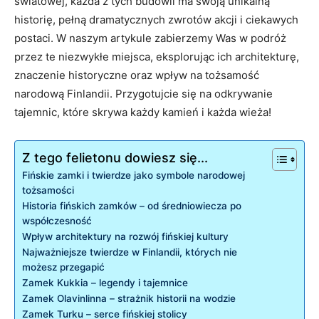
⁤światowej, każda z tych budowli ma swoją unikalną
historię, pełną dramatycznych zwrotów akcji i ‍ciekawych
postaci. W naszym artykule ​zabierzemy Was w podróż
⁤przez te niezwykłe miejsca, eksplorując ich‌ architekturę,
znaczenie historyczne oraz wpływ na tożsamość
narodową Finlandii.‍ Przygotujcie się ⁤na odkrywanie
tajemnic, które skrywa ⁣każdy‌ kamień i każda wieża!
Z tego felietonu dowiesz się...
Fińskie zamki i twierdze jako symbole narodowej
tożsamości
Historia ​fińskich zamków – od średniowiecza po
współczesność
Wpływ architektury na rozwój fińskiej kultury
Najważniejsze twierdze w Finlandii, których nie
możesz przegapić
Zamek Kukkia – legendy i tajemnice
Zamek‍ Olavinlinna – ⁢strażnik historii na wodzie
Zamek Turku – serce fińskiej stolicy