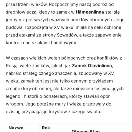
przestrzeni wieków. Rozpocznijmy naszą podróż od
średniowiecza, ‌kiedy ‌to zamek w
Hämeenlinna
stał ‌się
jednym z pierwszych ważnych punktów obronnych. Jego
budowa, rozpoczęta w ​XV wieku, miała na celu ochronę
przed atakami ze strony⁣ Szwedów, a także zapewnienie
⁤kontroli nad szlakami handlowymi.
W​ czasach wielkich wojen północnych oraz ⁢konfliktów z
Rosją, ⁢wiele zamków,‍ takich jak
Zamek Olavinlinna
,
nabrało strategicznego ⁣znaczenia. zbudowany w XV
⁢wieku, zamek ten jest nie tylko cennym przykładem
architektury obronnej, ale także miejscem fascynujących
legend i historii ⁣o bohaterach, którzy stawiali ⁣opór
wrogom. Jego potężne mury i wieże przetrwały do
dzisiaj, przyciągając turystów z całego ​świata.
Nazwa
Rok
Obecny Stan