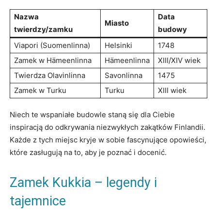
Nazwa
Data
Miasto
twierdzy/zamku
‌budowy
Viapori (Suomenlinna)
Helsinki
1748
Zamek w Hämeenlinna
Hämeenlinna
XIII/XIV wiek
Twierdza Olavinlinna
Savonlinna
1475
Zamek w Turku
Turku
XIII wiek
Niech te wspaniałe budowle staną się dla Ciebie
inspiracją⁢ do odkrywania niezwykłych zakątków Finlandii.⁣
Każde z⁤ tych miejsc kryje w sobie fascynujące opowieści,⁤
które​ zasługują na to, aby je ‌poznać i docenić.
Zamek Kukkia – legendy i
tajemnice