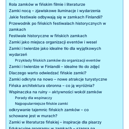
Rola zamków w⁤ fińskim filmie i literaturze
Zamki nocą – zjawiskowe iluminacje i wydarzenia
Jakie festiwale odbywają się ‌w zamkach Finlandii?
Przewodnik po fińskich​ festiwalach ⁣historycznych w
zamkach
Festiwale historyczne​ w fińskich⁤ zamkach
Zamki jako​ miejsca organizacji eventów i wesel
Zamki i twierdze jako idealne tło dla wyjątkowych
wydarzeń
Przykłady fińskich zamków do organizacji eventów
Zamki i twierdze w ⁤Finlandii – ‍idealne tło do zdjęć
Dlaczego warto odwiedzać fińskie zamki?
Zamki odkryte na‍ nowo – nowe atrakcje turystyczne
Fińska architektura obronna – co ją ‌wyróżnia?
Wspinaczka na ruiny‍ – aktywności wokół zamków
Porady dla wspinaczy
Najpopularniejsze⁣ fińskie zamki
odkrywanie tajemnic fińskich ⁢zamków – co‍
schowane⁤ jest⁣ w murach?
Zamki w literaturze⁤ fińskiej ⁣– inspiracje ⁤dla pisarzy
Edukacyjne programy w zamkach⁤ – szansa na