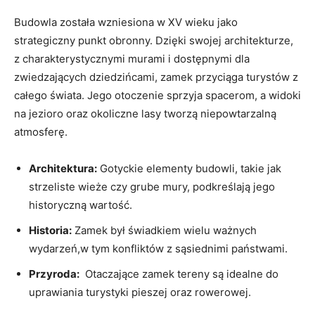
Budowla została wzniesiona ‌w XV ⁢wieku jako
strategiczny punkt obronny. Dzięki swojej⁢ architekturze,
z charakterystycznymi murami ​i dostępnymi dla
zwiedzających dziedzińcami, zamek przyciąga turystów z
całego świata. Jego otoczenie ⁢sprzyja ⁣spacerom, a widoki
na ⁣jezioro oraz okoliczne lasy​ tworzą ⁢niepowtarzalną
atmosferę.
Architektura:
Gotyckie elementy budowli, takie ‌jak
strzeliste wieże czy grube mury, ‍podkreślają⁤ jego⁤
historyczną wartość.
Historia:
Zamek ​był świadkiem wielu ważnych
wydarzeń,w tym konfliktów z sąsiednimi państwami.
Przyroda:
‌ Otaczające zamek tereny ⁣są ⁤idealne do‍
uprawiania‌ turystyki pieszej oraz rowerowej.