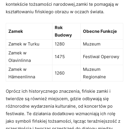
kontekście⁣ tożsamości narodowej,zamki ⁢te pomagają w
kształtowaniu fińskiego obrazu w oczach świata.
Rok
Zamek
Obecne Funkcje
Budowy
Zamek w Turku
1280
Muzeum
Zamek w
1475
Festiwal Operowy
Olavinlinna
Zamek ‍w
Muzeum
1260
Hämeenlinna
Regionalne
Oprócz ich historycznego znaczenia, fińskie ⁢zamki i
twierdze są również miejscem,⁣ gdzie odbywają się
⁣różnorodne wydarzenia kulturalne, od koncertów po ​
festiwale. Te działania​ dodatkowo wzmacniają ich rolę
jako symboli fińskiej tożsamości, łącząc teraźniejszość z
przeszłością i tworząc przestrzeń do dialogu między‍