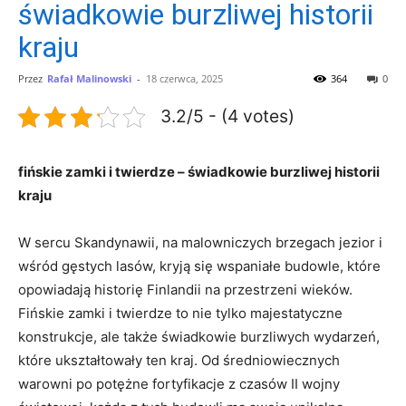
świadkowie burzliwej historii
kraju
Przez
Rafał Malinowski
-
18 czerwca, 2025
364
0
3.2/5 - (4 votes)
fińskie zamki i twierdze – świadkowie burzliwej historii
kraju
W sercu Skandynawii, na malowniczych⁤ brzegach jezior⁢ i
wśród gęstych lasów, kryją się wspaniałe budowle, które
opowiadają historię Finlandii na przestrzeni wieków.
Fińskie zamki i twierdze to nie tylko majestatyczne
konstrukcje, ale także‍ świadkowie burzliwych wydarzeń,
które ukształtowały ten kraj. Od ​średniowiecznych
warowni po ⁤potężne fortyfikacje z czasów II wojny