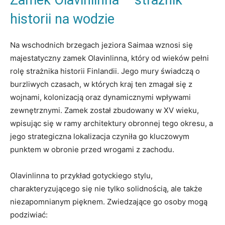
Zamek‍ Olavinlinna – ⁢strażnik
historii na wodzie
Na wschodnich brzegach jeziora Saimaa⁤ wznosi się
majestatyczny zamek Olavinlinna, który od wieków pełni⁢
rolę strażnika ⁤historii Finlandii. Jego mury świadczą o
burzliwych czasach, w których kraj ten zmagał się z
⁤wojnami, kolonizacją oraz⁢ dynamicznymi wpływami
zewnętrznymi. Zamek został zbudowany‍ w XV wieku,
wpisując się w ramy architektury​ obronnej tego‍ okresu, a
jego strategiczna lokalizacja czyniła⁢ go kluczowym ​
punktem w obronie przed wrogami‌ z zachodu.
Olavinlinna to przykład gotyckiego stylu,
charakteryzującego się nie tylko ⁤solidnością, ale także
niezapomnianym pięknem. Zwiedzające go osoby mogą
podziwiać: