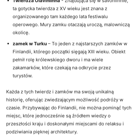
Twierdza Olavinlinna
‌- Znajdująca się w savonlinnie,
ta gotycka twierdza z XV wieku jest ‍znana z
organizowanego tam każdego lata festiwalu
operowego. Mury‍ zamku otaczają uroczą, malowniczą
okolicę.
zamek ⁣w Turku
– To jeden z najstarszych zamków w
Finlandii, którego początki sięgają XIII wieku. Obiekt
pełnił rolę królewskiego dworu i⁣ ma wiele
zakamarków, które czekają na odkrycie przez
turystów.
Każda z tych twierdz ‍i⁢ zamków ma swoją unikalną
historię, oferując zwiedzającym możliwość podróży w
czasie. Przybywając do Finlandii, nie można pominąć tych
miejsc, które jednocześnie są źródłem wiedzy o‍
przeszłości kraju i doskonałymi miejscami do relaksu i
podziwiania pięknej architektury.