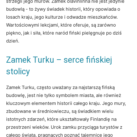
‌strzegli jego murów. Zamek olavinlinna ⁤nie jest jedynie
budowlą ⁢- to ‌żywy świadek⁣ historii, który​ opowiada o
losach kraju, jego kulturze i odwadze mieszkańców.​
Wartościowymi lekcjami, które oferuje, są zarówno
piękno, jak ‌i siła, które naród fiński pielęgnuje po dziś
dzień.
Zamek Turku – serce fińskiej
stolicy
Zamek​ Turku, często uważany za najstarszą fińską
‌budowlę, jest nie tylko symbolem miasta, ale również
‌kluczowym elementem historii całego kraju. Jego mury,
‍zbudowane w średniowieczu, są świadkiem wielu
istotnych zdarzeń, które ukształtowały Finlandię na
przestrzeni wieków. Urok zamku ​przyciąga turystów z
całego‍ świata,⁣ pragnących poznać tajemnice jego