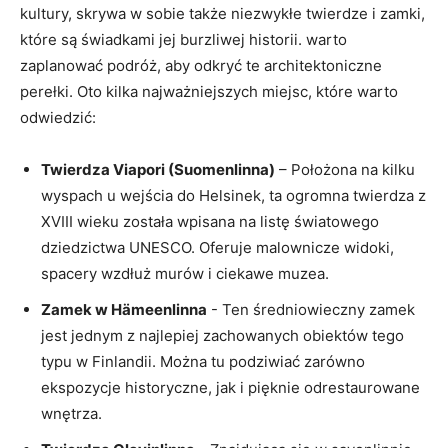
kultury, skrywa ‌w ⁤sobie także niezwykłe twierdze i zamki,
które są świadkami jej ⁣burzliwej historii. warto​
zaplanować podróż, aby odkryć te architektoniczne ​
perełki. Oto kilka najważniejszych miejsc, ‍które warto‌
odwiedzić:
Twierdza Viapori (Suomenlinna)
– Położona na kilku⁣
wyspach u⁤ wejścia‍ do⁤ Helsinek, ta ogromna twierdza z
XVIII wieku została wpisana na listę światowego
dziedzictwa UNESCO. ⁢Oferuje‍ malownicze widoki,
spacery wzdłuż murów ⁢i ciekawe muzea.
Zamek w Hämeenlinna
‌- ⁣Ten średniowieczny zamek
jest jednym ⁣z najlepiej zachowanych obiektów tego
typu w Finlandii. Można⁣ tu ‍podziwiać‍ zarówno
ekspozycje ‌historyczne, jak i pięknie odrestaurowane
wnętrza.