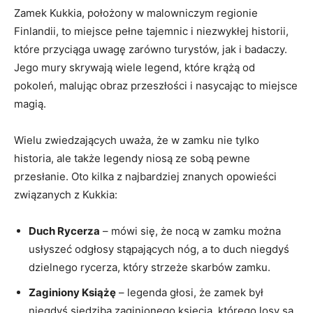
Zamek Kukkia, położony w malowniczym regionie
Finlandii, to miejsce pełne tajemnic⁣ i ⁣niezwykłej historii,
które przyciąga uwagę ⁤zarówno turystów, jak i badaczy.
Jego‌ mury skrywają wiele legend, które krążą od
pokoleń, malując obraz ⁣przeszłości i‍ nasycając ⁣to miejsce
magią.
Wielu zwiedzających uważa, ‌że w zamku nie tylko
historia, ale‌ także legendy ⁣niosą ze sobą pewne
przesłanie. Oto​ kilka z najbardziej znanych opowieści
związanych⁣ z Kukkia:
Duch Rycerza
– ⁣mówi się, że ​nocą w zamku można
usłyszeć odgłosy stąpających nóg, a to duch niegdyś
dzielnego rycerza, który strzeże skarbów zamku.
Zaginiony Książę
– legenda głosi, że zamek‍ był
niegdyś siedzibą zaginionego księcia, którego losy są‌