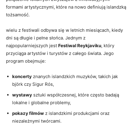
formami artystycznymi, które na nowo definiują islandzką
tożsamość.
wielu z‌ festiwali odbywa się w ⁣letnich miesiącach, kiedy
⁣dni ⁢są długie i pełne słońca. Jednym‌ z
najpopularniejszych jest
Festiwal Reykjaviku
, ⁢który
przyciąga artystów i turystów z całego świata. Jego
program obejmuje:
koncerty
znanych islandzkich muzyków, takich jak
björk czy ‌Sigur Rós,
wystawy
​sztuki współczesnej, które często badają
lokalne ⁣i globalne problemy,
pokazy filmów
z islandzkimi‌ produkcjami⁤ oraz
niezależnymi⁢ twórcami.