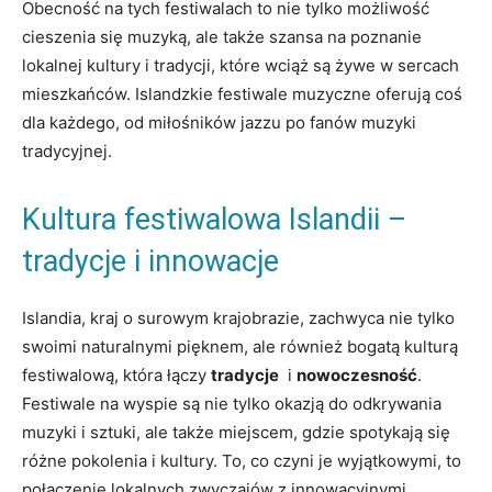
Obecność na tych festiwalach ‌to nie tylko możliwość
cieszenia się muzyką, ⁤ale także⁢ szansa na poznanie
lokalnej kultury i‍ tradycji,​ które wciąż są żywe w sercach
⁣mieszkańców. Islandzkie festiwale muzyczne oferują coś
dla każdego,⁤ od miłośników jazzu po fanów muzyki
tradycyjnej.
Kultura festiwalowa Islandii –
tradycje i innowacje
Islandia, kraj o surowym⁣ krajobrazie, zachwyca nie tylko
swoimi‌ naturalnymi pięknem, ale również bogatą⁣ kulturą
festiwalową, która łączy
tradycje
‍ i
nowoczesność
.
‍Festiwale na wyspie​ są⁢ nie⁤ tylko okazją⁤ do odkrywania
muzyki i sztuki, ale także miejscem, gdzie⁣ spotykają się
różne⁢ pokolenia i kultury. To,‍ co czyni‍ je wyjątkowymi, to
połączenie lokalnych zwyczajów z innowacyjnymi