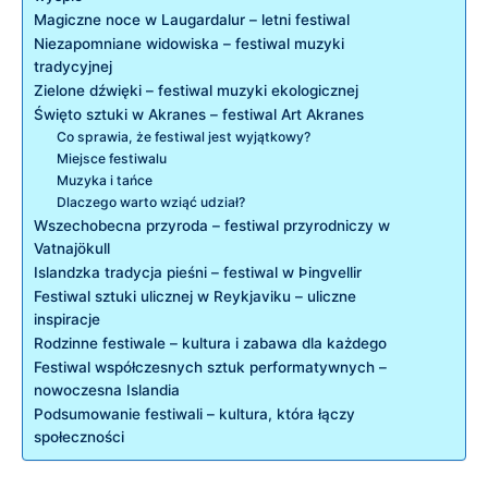
Magiczne noce w ‌Laugardalur‌ – letni festiwal
Niezapomniane widowiska – festiwal muzyki
tradycyjnej
Zielone dźwięki –‌ festiwal muzyki ⁢ekologicznej
Święto sztuki w Akranes – festiwal ‌Art Akranes
Co⁤ sprawia, że festiwal jest wyjątkowy?
Miejsce festiwalu
Muzyka i tańce
Dlaczego warto wziąć udział?
Wszechobecna przyroda – festiwal przyrodniczy ‍w
Vatnajökull
Islandzka tradycja pieśni⁢ – festiwal ⁣w‍ Þingvellir
Festiwal⁤ sztuki ulicznej w ‍Reykjaviku⁤ – uliczne
inspiracje
Rodzinne festiwale – kultura i zabawa ⁢dla każdego
Festiwal współczesnych sztuk performatywnych –
nowoczesna Islandia
Podsumowanie festiwali – kultura, która łączy
społeczności