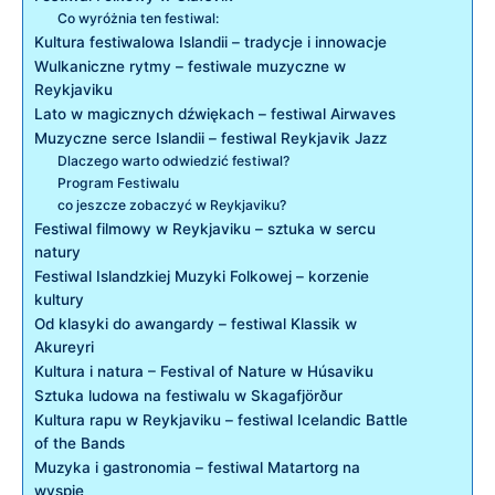
Co wyróżnia ten​ festiwal:
Kultura festiwalowa Islandii – tradycje i innowacje
Wulkaniczne‍ rytmy – festiwale muzyczne​ w
Reykjaviku
Lato ⁢w magicznych dźwiękach – festiwal Airwaves
Muzyczne serce Islandii – festiwal Reykjavik Jazz
Dlaczego warto odwiedzić festiwal?
Program Festiwalu
co⁤ jeszcze zobaczyć w Reykjaviku?
Festiwal filmowy w Reykjaviku –‍ sztuka w sercu
natury
Festiwal Islandzkiej Muzyki⁤ Folkowej – korzenie
kultury
Od⁣ klasyki ‍do awangardy –‌ festiwal Klassik w
Akureyri
Kultura i natura – Festival of Nature w Húsaviku
Sztuka⁢ ludowa na festiwalu⁣ w Skagafjörður
Kultura rapu w Reykjaviku – festiwal Icelandic Battle
of the Bands
Muzyka i gastronomia – festiwal Matartorg na
wyspie