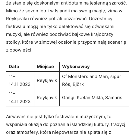
że stanie się doskonałym antidotum na jesienną szarość.
Mimo że sezon letni w Islandii ma swoją magię, zima ⁤w‌
Reykjaviku również potrafi oczarować. Uczestnicy
festiwalu mogą nie tylko delektować się ⁣dźwiękami
muzyki, ale również podziwiać bajkowe ‌krajobrazy
stolicy, które w zimowej odsłonie przypominają scenerię
z opowieści.
Data
Miejsce
Wykonawcy
11–
Of Monsters and Men, sigur
Reykjavik
14.11.2023
Rós,‍ Björk
11–
Reykjavik
Gangi, Kælan Mikla, Samaris
14.11.2023
Airwaves​ nie jest tylko festiwalem muzycznym, to
wspaniała ⁤okazja do‌ poznania ⁤islandzkiej kultury, tradycji‌
oraz atmosfery, która niepowtarzalnie splata się z