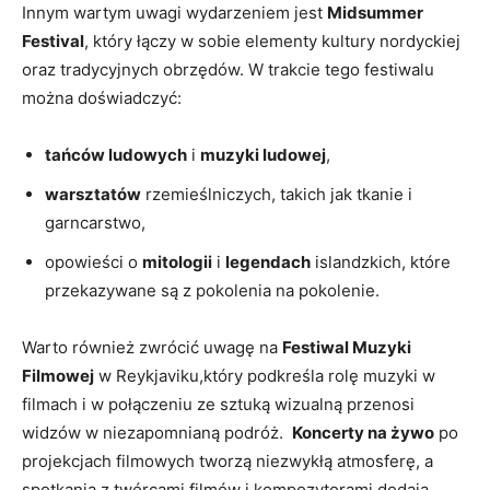
Innym wartym uwagi wydarzeniem jest
Midsummer
Festival
, który łączy w sobie elementy kultury nordyckiej
oraz tradycyjnych obrzędów. W trakcie tego festiwalu
można doświadczyć:
tańców ludowych
i
muzyki ludowej
,
warsztatów
rzemieślniczych,‌ takich jak tkanie ⁤i
garncarstwo,
opowieści o
mitologii
i
legendach
⁣islandzkich, które
przekazywane są z pokolenia na pokolenie.
Warto ⁣również zwrócić uwagę na
Festiwal Muzyki
Filmowej
w ⁢Reykjaviku,który‍ podkreśla rolę muzyki w
filmach i​ w⁣ połączeniu ‌ze sztuką ⁤wizualną przenosi
widzów w niezapomnianą podróż. ‌
Koncerty ‍na‌ żywo
po
projekcjach filmowych tworzą niezwykłą atmosferę, a‌
spotkania⁤ z twórcami filmów i kompozytorami dodają‍