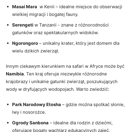
Masai Mara
⁢ w Kenii – idealne miejsce do obserwacji
wielkiej migracji i ‍bogatej fauny.
Serengeti
w Tanzanii -⁢ znane z różnorodności
gatunków oraz spektakularnych​ widoków.
Ngorongoro
– unikalny krater, który jest domem dla
wielu dzikich ​zwierząt.
Innym ciekawym kierunkiem​ na safari w Afryce może być​
Namibia
. Ten kraj oferuje niezwykle różnorodne
krajobrazy‌ i unikalne gatunki zwierząt, poszukujących
wody w dryfujących wodopojach. Warto⁢ zwiedzić:
Park Narodowy Etosha
– gdzie⁣ można spotkać słonie,
lwy i nosorożce.
Ogrody Sanbona
– idealne dla rodzin z dziećmi,
oferujące bogaty wachlarz edukacyjnych ⁤zajęć.