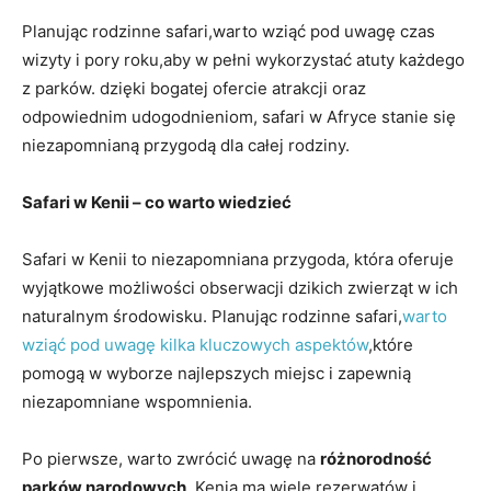
Planując rodzinne safari,warto wziąć pod uwagę czas
wizyty i pory roku,aby w ​pełni wykorzystać atuty każdego
z‍ parków. dzięki bogatej ofercie atrakcji oraz
odpowiednim udogodnieniom, safari ⁤w Afryce stanie się
niezapomnianą przygodą dla całej rodziny.
Safari w Kenii – co warto wiedzieć
Safari w Kenii ⁤to niezapomniana przygoda, która oferuje
wyjątkowe możliwości obserwacji dzikich zwierząt w ich
naturalnym środowisku. Planując rodzinne ⁢safari,
warto
wziąć pod uwagę kilka kluczowych‌ aspektów
,które
pomogą​ w wyborze najlepszych miejsc i zapewnią
niezapomniane wspomnienia.
Po pierwsze, ‍warto zwrócić uwagę ‍na
różnorodność
parków narodowych
. Kenia ma wiele ​rezerwatów ‌i