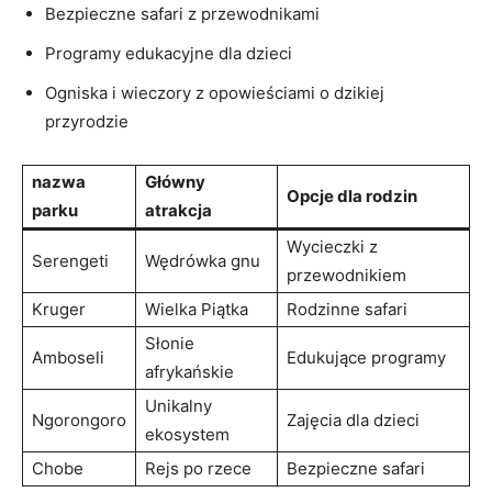
Bezpieczne ⁢safari z przewodnikami
Programy edukacyjne dla dzieci
Ogniska⁤ i ⁢wieczory z opowieściami​ o dzikiej
przyrodzie
nazwa
Główny
Opcje dla ⁣rodzin
parku
atrakcja
Wycieczki‍ z
Serengeti
Wędrówka gnu
przewodnikiem
Kruger
Wielka ⁤Piątka
Rodzinne‍ safari
Słonie
Amboseli
Edukujące‌ programy
afrykańskie
Unikalny
Ngorongoro
Zajęcia dla dzieci
ekosystem
Chobe
Rejs po rzece
Bezpieczne safari