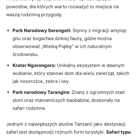
powodów, dla ⁢których warto⁤ rozważyć to miejsce na
waszą⁤ rodzinną przygodę.
Park Narodowy Serengeti:
Słynny z migracji antylop
gnu oraz ‍bogactwa dzikiej fauny, gdzie można‌
obserwować „Wielką Piątkę” w ich naturalnym
środowisku.
Krater Ngorongoro:
Unikalny ekosystem ⁣w⁤ dawnym ​
wulkanie, który stanowi dom dla wielu zwierząt,‍ takich
jak⁤ nosorożce,​ zebra i​ lwy.
Park narodowy Tarangire:
Znany z ogromnych stad
słoni oraz malowniczych baobabów, doskonały na
safari rodzinne.
Jednym z największych atutów Tanzanii jako ‍destynacji​
safari jest dostępność‌ różnych form turystyki.
Safari typu