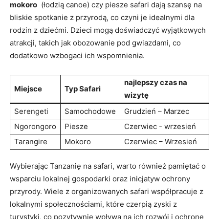
mokoro
​ (łodzią canoe) czy ​piesze safari dają szansę na
bliskie spotkanie z przyrodą, co ⁢czyni je idealnymi‌ dla
rodzin z dziećmi. Dzieci mogą doświadczyć wyjątkowych
atrakcji, takich jak obozowanie pod gwiazdami, co
dodatkowo ⁤wzbogaci ich wspomnienia.
najlepszy czas na
Miejsce
Typ ‌Safari
wizytę
Serengeti
Samochodowe
Grudzień – Marzec
Ngorongoro
Piesze
Czerwiec -⁤ wrzesień
Tarangire
Mokoro
Czerwiec – Wrzesień
Wybierając Tanzanię ‍na safari, ⁢warto‍ również pamiętać o⁤
wsparciu lokalnej gospodarki oraz inicjatyw ochrony
przyrody. Wiele z organizowanych safari współpracuje z ​
lokalnymi społecznościami, które czerpią zyski z
turystyki,‌ co⁣ pozytywnie wpływa na ich ⁢rozwój i ⁤ochronę