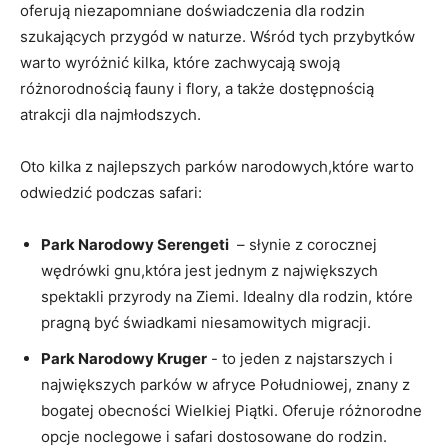
⁣oferują niezapomniane doświadczenia dla rodzin
szukających‌ przygód ⁣w‌ naturze. Wśród tych przybytków
‌warto wyróżnić kilka, które zachwycają swoją
różnorodnością fauny i ‍flory, a także dostępnością
atrakcji dla najmłodszych.
Oto⁣ kilka ‍z ⁣najlepszych parków narodowych,które warto
⁤odwiedzić podczas safari:
Park Narodowy Serengeti
⁤ – słynie z corocznej
wędrówki gnu,która jest jednym z największych
spektakli przyrody na Ziemi. Idealny dla rodzin,⁣ które
pragną być świadkami niesamowitych migracji.
Park Narodowy Kruger
-⁤ to jeden z najstarszych i
‍największych⁢ parków w afryce Południowej,‌ znany z
bogatej ​obecności Wielkiej Piątki. ‍Oferuje różnorodne
opcje noclegowe i‍ safari dostosowane do rodzin.