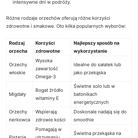
intensywne dni w podróży.
Różne rodzaje orzechów oferują ⁣różne‍ korzyści
zdrowotne i smakowe. Oto kilka popularnych wyborów:
Rodzaj
Korzyści
Najlepszy sposób‌ na
orzecha
zdrowotne
wykorzystanie
Wysoka
Orzechy
Idealne do sałatek lub
zawartość
włoskie
jako przekąska
Omega-3
Świetne solo lub w
Bogat źródło
Migdały
batonikach
witaminy ‍E
energetycznych
Orzechy
Wspierają
Doskonale nadają się do
nerkowca
zdrowie kości
smoothie
Pomagają ​w
Świetna⁣ przekąska na
Pistacje
utrzymaniu