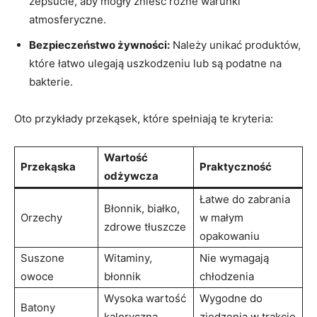
zepsucie, aby mogły znieść różne warunki
atmosferyczne.
Bezpieczeństwo żywności:
Należy unikać produktów,
które łatwo⁢ ulegają uszkodzeniu lub ⁢są podatne na
bakterie.
Oto przykłady przekąsek, które ⁢spełniają te kryteria:
Wartość
Przekąska
Praktyczność
odżywcza
Łatwe do zabrania
Błonnik, białko,
Orzechy
w małym
zdrowe tłuszcze
opakowaniu
Suszone
Witaminy,
Nie wymagają
owoce
błonnik
chłodzenia
Wysoka wartość
Wygodne do
Batony
kaloryczna,
zjedzenia w trakcie