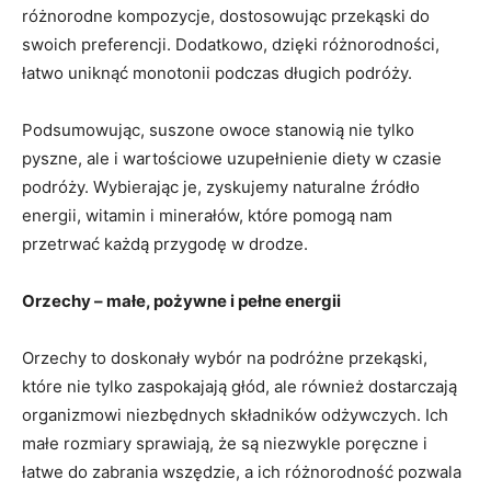
różnorodne kompozycje, dostosowując⁤ przekąski do
swoich preferencji. Dodatkowo, dzięki różnorodności,
łatwo⁢ uniknąć⁤ monotonii podczas​ długich⁢ podróży.
Podsumowując, suszone owoce stanowią nie tylko
pyszne, ⁤ale⁤ i wartościowe uzupełnienie diety w czasie
podróży. Wybierając je,​ zyskujemy naturalne źródło
energii,‍ witamin i minerałów, które pomogą nam
⁢przetrwać⁤ każdą przygodę w drodze.
Orzechy ⁤– małe, pożywne i pełne energii
Orzechy to doskonały​ wybór na podróżne przekąski,
które nie tylko zaspokajają głód, ale również dostarczają
organizmowi niezbędnych ⁣składników odżywczych. Ich
małe rozmiary sprawiają, że są​ niezwykle poręczne i⁢
łatwe⁢ do zabrania ⁣wszędzie, a ‍ich różnorodność pozwala