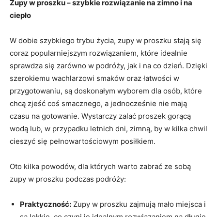
Zupy w proszku – szybkie rozwiązanie na zimno i na
ciepło
W dobie szybkiego trybu życia, ‌zupy w proszku stają się
coraz popularniejszym rozwiązaniem, które idealnie
sprawdza ​się zarówno w podróży, jak i na⁣ co dzień. Dzięki
szerokiemu wachlarzowi smaków oraz łatwości w
przygotowaniu,⁣ są doskonałym‍ wyborem dla osób, które
chcą zjeść coś smacznego, a jednocześnie nie mają
czasu na⁣ gotowanie. Wystarczy zalać proszek gorącą
wodą lub, w przypadku letnich⁤ dni, zimną, by ⁣w kilka chwil
cieszyć się pełnowartościowym posiłkiem.
Oto kilka powodów, dla których warto zabrać ze ‍sobą
zupy w ​proszku podczas ⁤podróży:
Praktyczność:
Zupy w proszku zajmują mało miejsca i
są lekkie, co czyni je idealnym rozwiązaniem na długie