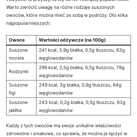
Warto zwrócić uwagę na różne rodzaje⁣ suszonych
owoców, które ​można mieć ze sobą w podróży. Oto kilka
najpopularniejszych:
Owoce
Wartości odżywcze (na 100g)
Suszone
241 kcal, ⁣3,9g białka,⁤ 0,5g tłuszczu, 63g
⁢morele
węglowodanów
299 kcal, 2,5g białka, 0,5g tłuszczu, 79g
Rodzynki
węglowodanów
Suszone
249 kcal, 3g białka,‌ 0,9g tłuszczu, 64g
⁤figi
węglowodanów
Suszone‍
243 kcal, 0,2g białka, 0,5g tłuszczu, 63g
jabłka
węglowodanów
Każdy z⁣ tych owoców ma ​swoje unikalne właściwości
zdrowotne i smakowe, co sprawia, że można je ‍łączyć w