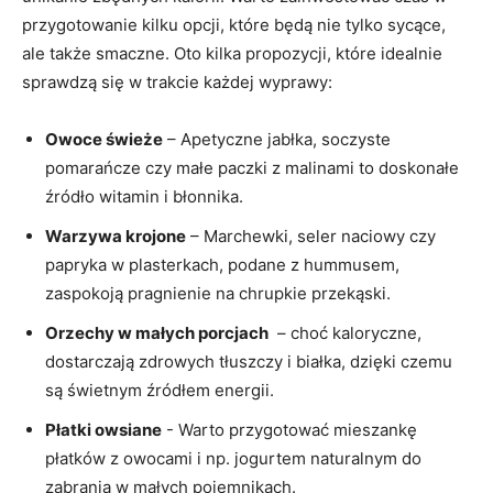
przygotowanie ⁤kilku opcji, które będą ‌nie tylko sycące,
ale także smaczne. Oto ​kilka propozycji, które idealnie
sprawdzą⁢ się w trakcie ‍każdej wyprawy:
Owoce‍ świeże
– Apetyczne jabłka, ‍soczyste
pomarańcze czy małe paczki z malinami to doskonałe
źródło witamin ⁣i⁣ błonnika.
Warzywa krojone
– Marchewki, seler naciowy czy
papryka w plasterkach, podane z hummusem,
zaspokoją pragnienie na chrupkie przekąski.
Orzechy w małych porcjach
‍ – ⁤choć kaloryczne,
dostarczają zdrowych tłuszczy i ‍białka, dzięki czemu
są ⁣świetnym źródłem⁣ energii.
Płatki owsiane
-‌ Warto przygotować mieszankę
płatków z owocami i np. jogurtem naturalnym do
zabrania w małych pojemnikach.