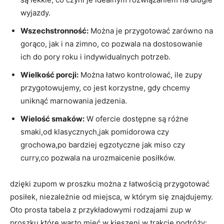
wyjazdy.
Wszechstronność:
Można je ‌przygotować zarówno na
gorąco, jak i na zimno, co pozwala⁢ na dostosowanie
ich do pory​ roku i⁣ indywidualnych potrzeb.
Wielkość porcji:
⁢Można łatwo kontrolować, ile ​zupy
przygotowujemy, co jest korzystne, ⁢gdy⁢ chcemy
uniknąć marnowania jedzenia.
Wielość smaków:
W ofercie dostępne są różne
smaki,od klasycznych,jak pomidorowa czy⁤
grochowa,po bardziej egzotyczne ⁤jak miso czy
curry,co ⁢pozwala na urozmaicenie posiłków.
dzięki zupom w proszku można z łatwością przygotować‍
posiłek, niezależnie od miejsca, w⁢ którym się znajdujemy.
Oto prosta tabela z⁢ przykładowymi rodzajami zup​ w
proszku,które warto mieć w ⁣kieszeni ‌w trakcie podróży: