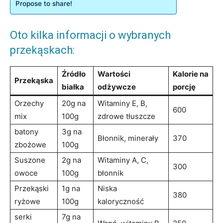
Propose to share!
Oto kilka informacji o wybranych ​
przekąskach:
Źródło
Wartości
Kalorie na
Przekąska
białka
odżywcze
porcję
Orzechy
20g ⁣na
Witaminy E, B,
600
mix
100g
zdrowe tłuszcze
batony
3g na
Błonnik, minerały
370
zbożowe
100g
Suszone⁤
2g na
Witaminy A, C,
300
owoce
100g
błonnik
Przekąski
1g na
Niska
380
ryżowe
⁣100g
kaloryczność
serki
7g na