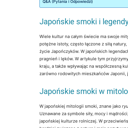
Q&A (Pytania i Odpowiedzi)
Japońskie smoki i legendy
Wiele kultur na całym świecie ma swoje mity
potężne istoty, często łączone z siłą natury
życie Japończyków. W japońskich legendach 
pragnień i lęków. W artykule tym przyjrzym
kraju, a także wpływając na współczesną ku
zarówno rodowitych mieszkańców Japonii, ja
Japońskie smoki w mitolog
W japońskiej mitologii smoki, znane jako
ry
Uznawane za symbole siły, mocy i mądrości,
japońskiej kulturze rolniczej. W przeciwie