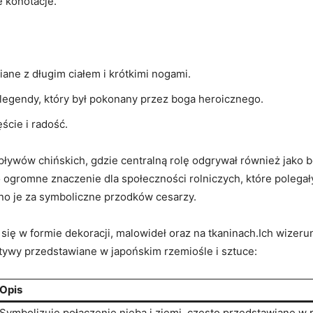
e konotacje.
ane z długim ciałem i krótkimi nogami.
egendy, który był pokonany przez boga heroicznego.
ście i radość.
pływów chińskich, gdzie centralną rolę odgrywał również jako 
o ogromne znaczenie dla społeczności rolniczych, które polega
no je za symboliczne przodków cesarzy.
 się w formie dekoracji, malowideł oraz na tkaninach.Ich wize
tywy przedstawiane w japońskim rzemiośle i sztuce:
Opis
Symbolizuje połączenie nieba i ziemi, często przedstawiane w 