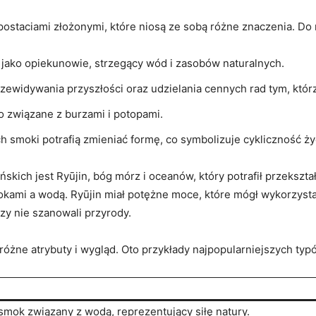
 postaciami złożonymi, które niosą ze sobą różne znaczenia. D
jako opiekunowie, strzegący wód i zasobów naturalnych.
zewidywania przyszłości oraz udzielania cennych rad tym, którz
o związane z burzami i potopami.
 smoki potrafią zmieniać formę, co symbolizuje cykliczność życ
kich jest Ryūjin, bóg mórz i oceanów, który potrafił przekszta
ami a wodą. Ryūjin miał potężne moce, które mógł wykorzystać,
rzy nie szanowali przyrody.
różne atrybuty i wygląd. Oto przykłady najpopularniejszych ty
smok związany z wodą, reprezentujący siłę natury.