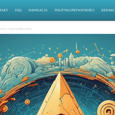
TAKT
FAQ
NAWIGACJA
POLITYKA PRYWATNOŚCI
REDAKC
które inspirowały wieki