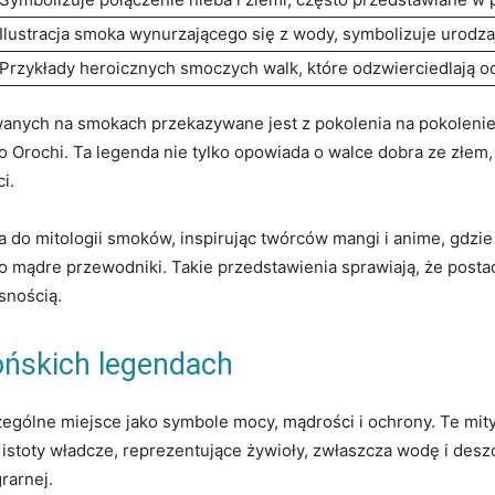
Ilustracja smoka wynurzającego się z wody, symbolizuje urodza
Przykłady heroicznych smoczych walk, które odzwierciedlają od
anych na smokach przekazywane jest z pokolenia na pokolenie
 no Orochi. Ta legenda nie tylko opowiada o walce dobra ze złem
i.
a do mitologii smoków, inspirując twórców mangi i anime, gdzi
 mądre przewodniki. Takie przedstawienia sprawiają, że postac
snością.
ńskich legendach
ególne miejsce jako symbole mocy, mądrości i ochrony. Te mit
istoty władcze, reprezentujące żywioły, zwłaszcza wodę i deszcz
rarnej.