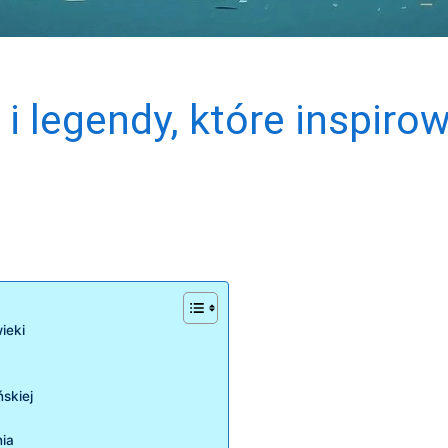
i legendy, które inspirow
ieki
ńskiej
nia