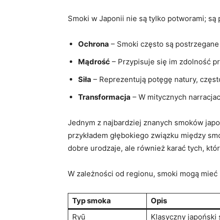
Smoki w Japonii nie są tylko potworami; są
Ochrona
– Smoki często są postrzegane 
Mądrość
– Przypisuje się im zdolność pr
Siła
– Reprezentują potęgę natury, częst
Transformacja
– W mitycznych narracjach
Jednym z najbardziej znanych smoków japońs
przykładem głębokiego związku między smok
dobre urodzaje, ale również karać tych, któ
W zależności od regionu, smoki mogą mieć 
Typ smoka
Opis
Ryū
Klasyczny japoński 