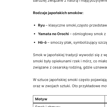
bardziej związane z naturą i mają pozytywn
Rodzaje japońskich smoków:
Ryu
– klasyczne smoki,często przedstawi
Yamata no Orochi
– ośmiogłowy smok z l
Hō-ō
– smoczy ptak, symbolizujący szczę
Smok w japońskiej tradycji wywodzi się z w
smoki były opiekunami rzek i mórz, co miał
związane z cesarską rodziną, gdzie uznawa
W sztuce japońskiej smoki często pojawiają
oraz w zwojach sztuki. Oto przykładowe mo
Motyw
Smok i chmury