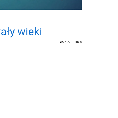
ały wieki
195
0