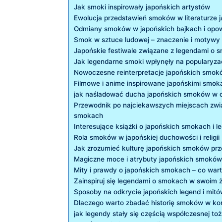
Jak smoki inspirowały japońskich artystów
Ewolucja przedstawień smoków w literaturze j
Odmiany smoków w japońskich bajkach i opo
Smok w sztuce ludowej – znaczenie i motywy
Japońskie festiwale związane z legendami o 
Jak legendarne smoki wpłynęły na popularyzac
Nowoczesne reinterpretacje japońskich smok
Filmowe i anime inspirowane japońskimi smok
jak naśladować ducha japońskich smoków w 
Przewodnik po najciekawszych miejscach zwi
smokach
Interesujące książki o japońskich smokach i 
Rola smoków w japońskiej duchowości i religii
Jak zrozumieć kulturę japońskich smoków prz
Magiczne moce i atrybuty japońskich smoków
Mity i prawdy o japońskich smokach – co war
Zainspiruj się legendami o smokach w swoim ż
Sposoby na odkrycie japońskich legend i mit
Dlaczego warto zbadać historię smoków w ko
jak legendy stały się częścią współczesnej 