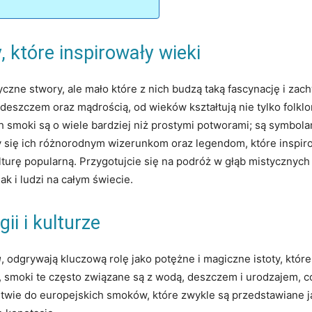
, które inspirowały wieki
czne stwory, ale mało które z nich budzą taką fascynację i zach
, deszczem oraz mądrością, od wieków kształtują nie tylko folklor
smoki są o wiele bardziej niż prostymi potworami; są symbolam
y się ich różnorodnym wizerunkom oraz legendom, które inspirowa
lturę popularną. Przygotujcie się na podróż w głąb mistycznych
k i ludzi na całym świecie.
ii i kulturze
u
, odgrywają kluczową rolę jako potężne i magiczne istoty, któr
 smoki te często związane są z wodą, deszczem i urodzajem, co
ństwie do europejskich smoków, które zwykle są przedstawiane ja