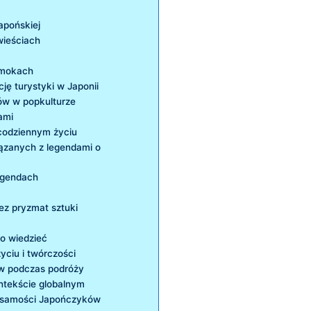
apońskiej
wieściach
smokach
ję turystyki w Japonii
ów w popkulturze
ami
codziennym życiu
ązanych z legendami o
legendach
ez pryzmat sztuki
to wiedzieć
yciu i twórczości
ów podczas podróży
ntekście globalnym
tożsamości Japończyków