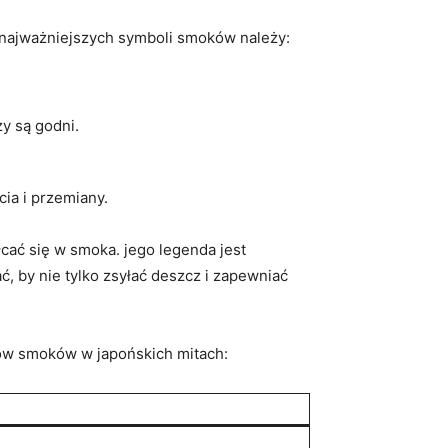
o najważniejszych symboli smoków należy:
y są godni.
ia i przemiany.
łcać się w smoka. jego legenda jest
 by nie tylko zsyłać deszcz i zapewniać
pów smoków w japońskich mitach: