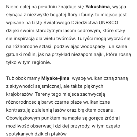
Nieco dalej na południu znajduje się
Yakushima
, wyspa
słynąca z niezwykle bogatej flory i fauny. to miejsce jest
wpisane na Listę Światowego Dziedzictwa UNESCO
dzięki swoim starożytnym lasom cedrowym, które stały
się inspiracją dla wielu twórców. Turyści mogą wybrać się
na różnorodne szlaki, podziwiając wodospady i unikalne
gatunki roślin, jak na przykład niezapominajki, które rosną
tylko w tym regionie.
Tuż obok mamy
Miyake-jima
, wyspę wulkaniczną znaną
z aktywności sejsmicznej, ale także pięknych
krajobrazów. Tereny tego miejsca zachwycają
różnorodnością barw: czarne plaże wulkaniczne
kontrastują z zielenią lasów oraz błękitem oceanu.
Obowiązkowym punktem na mapie są gorące źródła i
możliwość obserwacji dzikiej przyrody, w tym często
spotykanych dzikich ptaków.