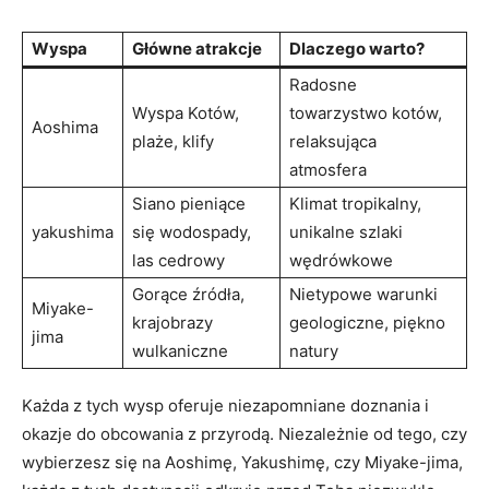
Wyspa
Główne atrakcje
Dlaczego warto?
Radosne
Wyspa Kotów,
towarzystwo kotów,
Aoshima
plaże, klify
relaksująca
atmosfera
Siano pieniące
Klimat tropikalny,
yakushima
się wodospady,
unikalne szlaki
las cedrowy
wędrówkowe
Gorące źródła,
Nietypowe warunki
Miyake-
krajobrazy
geologiczne, piękno
jima
wulkaniczne
natury
Każda z tych wysp oferuje niezapomniane doznania i
okazje do obcowania z przyrodą. Niezależnie od tego, czy
wybierzesz się na Aoshimę, Yakushimę, czy Miyake-jima,