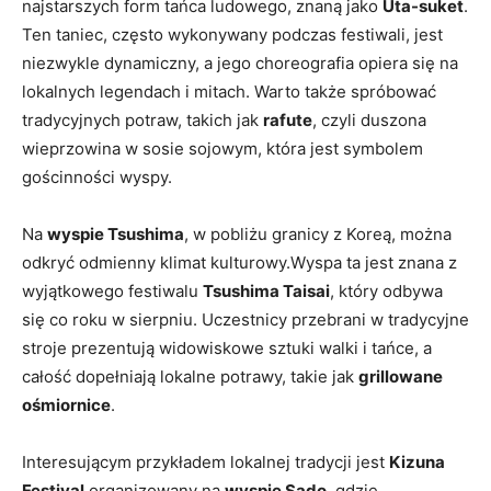
najstarszych form tańca ludowego, znaną jako
Uta-suket
.
Ten taniec, często wykonywany podczas festiwali, jest
niezwykle dynamiczny, a jego choreografia opiera się na
lokalnych legendach i mitach. Warto także spróbować
tradycyjnych potraw, takich jak
rafute
, czyli duszona
wieprzowina w sosie sojowym, która jest symbolem
gościnności wyspy.
Na
wyspie Tsushima
, w pobliżu granicy z Koreą, można
odkryć odmienny klimat kulturowy.Wyspa ta jest znana z
wyjątkowego festiwalu
Tsushima Taisai
, który odbywa
się co roku w sierpniu. Uczestnicy przebrani w tradycyjne
stroje prezentują widowiskowe sztuki walki i tańce, a
całość dopełniają lokalne potrawy, takie jak
grillowane
ośmiornice
.
Interesującym przykładem lokalnej tradycji jest
Kizuna
Festival
organizowany na
wyspie Sado
, gdzie