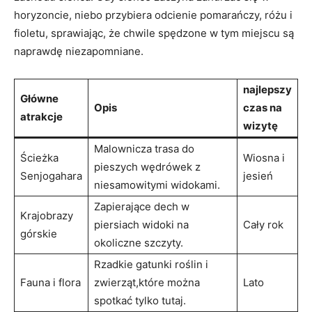
horyzoncie, niebo przybiera odcienie pomarańczy, różu i
fioletu, sprawiając, że chwile spędzone w tym miejscu są
naprawdę niezapomniane.
najlepszy
Główne
Opis
czas na
atrakcje
wizytę
Malownicza trasa do
Ścieżka
Wiosna i
pieszych wędrówek z
Senjogahara
jesień
niesamowitymi widokami.
Zapierające dech w
Krajobrazy
piersiach widoki na
Cały rok
górskie
okoliczne szczyty.
Rzadkie gatunki roślin i
Fauna i flora
zwierząt,które można
Lato
spotkać tylko tutaj.