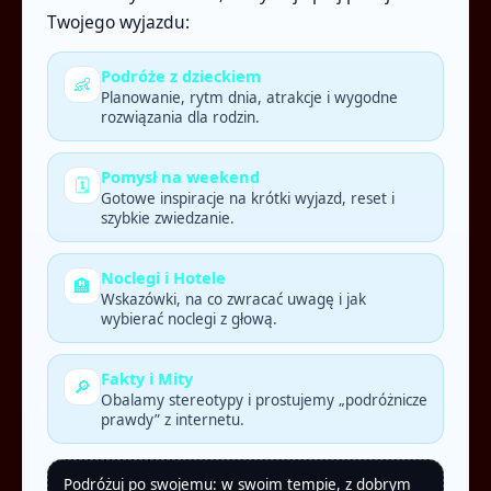
Twojego wyjazdu:
Podróże z dzieckiem
👶
Planowanie, rytm dnia, atrakcje i wygodne
rozwiązania dla rodzin.
Pomysł na weekend
🗓️
Gotowe inspiracje na krótki wyjazd, reset i
szybkie zwiedzanie.
Noclegi i Hotele
🏨
Wskazówki, na co zwracać uwagę i jak
wybierać noclegi z głową.
Fakty i Mity
🔎
Obalamy stereotypy i prostujemy „podróżnicze
prawdy” z internetu.
Podróżuj po swojemu: w swoim tempie, z dobrym