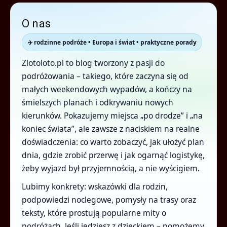
O nas
✈️ rodzinne podróże • Europa i świat • praktyczne porady
Zlotoloto.pl to blog tworzony z pasji do
podróżowania – takiego, które zaczyna się od
małych weekendowych wypadów, a kończy na
śmielszych planach i odkrywaniu nowych
kierunków. Pokazujemy miejsca „po drodze” i „na
koniec świata”, ale zawsze z naciskiem na realne
doświadczenia: co warto zobaczyć, jak ułożyć plan
dnia, gdzie zrobić przerwę i jak ogarnąć logistykę,
żeby wyjazd był przyjemnością, a nie wyścigiem.
Lubimy konkrety: wskazówki dla rodzin,
podpowiedzi noclegowe, pomysły na trasy oraz
teksty, które prostują popularne mity o
podróżach. Jeśli jedziesz z dzieckiem – pomożemy