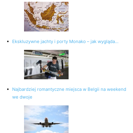
Ekskluzywne jachty i porty Monako – jak wygląda…
Najbardziej romantyczne miejsca w Belgii na weekend
we dwoje