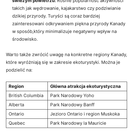
świeżym⁤ powietrzu:
Rośnie ‌popularność ⁤aktywności‌
takich jak wędrowanie, ​kajakarstwo czy podziwianie
dzikiej ⁢przyrody. ⁣Turyści są coraz bardziej⁢
zainteresowani odkrywaniem piękna przyrody Kanady
w sposób,który minimalizuje negatywny⁣ wpływ na
środowisko.
Warto także zwrócić ⁤uwagę ​na ‍konkretne regiony Kanady,
które wyróżniają się w ⁤zakresie ekoturystyki. ⁤Można je ​
podzielić⁢ na:
Region
Główna atrakcja ekoturystyczna
British Columbia
Park Narodowy Yoho
Alberta
Park Narodowy Banff
Ontario
Jezioro Ontario i region Muskoka
Quebec
Park Narodowy la Mauricie