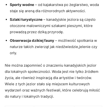
Sporty wodne
– od kajakarstwa‌ po żeglarstwo, woda
staje się areną dla różnorodnych aktywności.
Szlaki turystyczne
– ⁢kanadyjskie​ jeziora są ⁣często⁤
otoczone ​malowniczymi szlakami pieszymi, które
prowadzą ‍przez dziką przyrodę.
Obserwacja dzikiej​ fauny
– ‍możliwość spotkania​ w
naturze takich zwierząt jak niedźwiedzie,jelenie czy
orły.
Nie można ‌zapomnieć⁢ o znaczeniu kanadyjskich jezior
⁢dla lokalnych społeczności. Woda jest nie⁤ tylko źródłem
życia,‌ ale również inspiracją ‍dla artystów i twórców.
Wiele z ⁣tych jezior stało się miejscem kulturowych⁤
wydarzeń oraz ważnych festiwali, ​które celebrują miłość‌
do⁢ natury i ‌lokalnych⁣ tradycji.