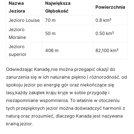
Nazwa
Największa
Powierzchnia
Jeziora
Głębokość
Jezioro‌ Louise
70 m
0.8 km²
Jezioro
50 ⁢m
0.50 km²
Moraine
Jezioro
406 m
82,100 km²
superior
Odwiedzając​ Kanadę,nie można przegapić ‍okazji do
zanurzenia się w⁢ ich naturalne piękno i ​różnorodność. od
spokoju jezior ​po ‍energię gór⁢ oraz niekończące się
lasy,każdy ​zakątek ⁢kraju kryje w sobie‌ przygodę ⁢i
niezapomniane wspomnienia. To właśnie w‌ otoczeniu
tych przepięknych jezior można‌ doświadczyć⁤ harmonii⁢ z
naturą oraz⁢ zrozumieć, dlaczego Kanada ⁢jest​ nazywana
krainą jezior.