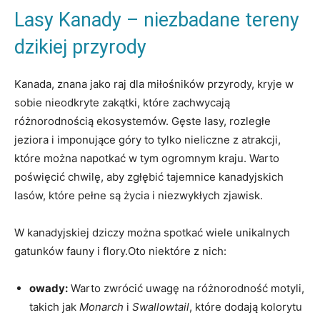
Lasy Kanady – niezbadane tereny
⁣dzikiej przyrody
Kanada, znana jako raj ‍dla⁣ miłośników przyrody, kryje⁢ w⁤
sobie nieodkryte zakątki, które ‍zachwycają
różnorodnością ekosystemów. Gęste lasy, ⁢rozległe
jeziora i imponujące góry ⁤to tylko nieliczne⁤ z atrakcji,
⁤które można ⁤napotkać w ‌tym ogromnym kraju. Warto⁤
poświęcić chwilę, ⁣aby zgłębić ⁣tajemnice kanadyjskich
lasów, ​które ⁤pełne ​są życia i ‌niezwykłych zjawisk.
W kanadyjskiej dziczy można spotkać wiele unikalnych
gatunków fauny ⁣i flory.Oto niektóre z nich:
owady:
Warto​ zwrócić uwagę na różnorodność motyli,
takich ​jak
Monarch
‌i
Swallowtail
, ⁢które​ dodają kolorytu