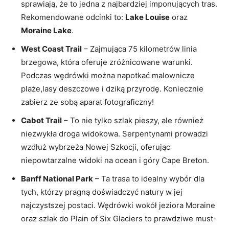
sprawiają, że to jedna ⁤z najbardziej ‌imponujących ‍tras.
⁤Rekomendowane⁣ odcinki⁣ to:
Lake Louise
oraz
Moraine Lake
.
West Coast ​Trail
⁣– ‍Zajmująca 75 kilometrów ‌linia
brzegowa, która oferuje zróżnicowane warunki.
Podczas ⁢wędrówki można ⁤napotkać malownicze
plaże,lasy ⁢deszczowe i dziką⁤ przyrodę. Koniecznie
zabierz ze sobą ‌aparat ‍fotograficzny!
Cabot ⁤Trail
– To nie tylko⁣ szlak ⁤pieszy, ale również
niezwykła droga widokowa. Serpentynami prowadzi
wzdłuż wybrzeża Nowej Szkocji, ​oferując
⁢niepowtarzalne widoki na ocean ‍i góry Cape Breton.
Banff ⁤National Park
–​ Ta trasa to idealny wybór dla
tych, którzy ​pragną​ doświadczyć⁤ natury w​ jej
najczystszej postaci. Wędrówki wokół jeziora Moraine
oraz szlak do⁤ Plain ⁢of Six⁢ Glaciers to prawdziwe‍ must-