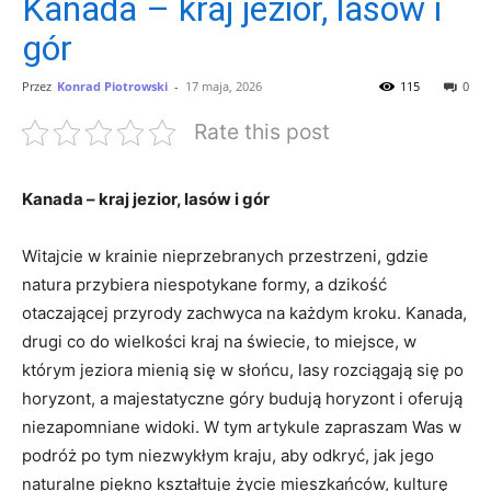
Kanada – kraj jezior, lasów i
gór
Przez
Konrad Piotrowski
-
17 maja, 2026
115
0
Rate this post
Kanada –‌ kraj jezior, lasów i⁤ gór
Witajcie w krainie nieprzebranych przestrzeni, gdzie
natura przybiera niespotykane formy, a dzikość
otaczającej przyrody zachwyca⁣ na​ każdym kroku. Kanada,
drugi⁤ co‌ do wielkości ⁢kraj na świecie, to miejsce, w
którym jeziora mienią się w słońcu, ​lasy rozciągają się po
horyzont, a majestatyczne ‌góry budują horyzont​ i oferują
⁤niezapomniane⁣ widoki. W tym artykule zapraszam Was w
podróż ‌po tym niezwykłym kraju, aby odkryć, ‌jak ⁣jego​
naturalne piękno kształtuje życie mieszkańców, ⁤kulturę