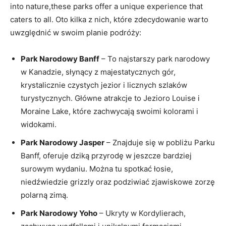
into nature,these⁣ parks offer a unique experience that
caters⁣ to all. Oto kilka ⁢z nich, które ⁣zdecydowanie warto
uwzględnić⁤ w swoim⁢ planie podróży:
Park Narodowy Banff
– To najstarszy park narodowy
w Kanadzie, ​słynący z majestatycznych gór,
krystalicznie czystych ‍jezior i licznych ⁣szlaków
turystycznych. Główne atrakcje to Jezioro Louise i
Moraine Lake, które ‌zachwycają swoimi kolorami i
widokami.
Park Narodowy Jasper
– ⁣Znajduje ⁢się ​w pobliżu ⁢Parku
Banff, oferuje dziką przyrodę w jeszcze‍ bardziej
surowym⁣ wydaniu. Można tu​ spotkać łosie,
niedźwiedzie grizzly oraz podziwiać⁤ zjawiskowe zorzę⁣
polarną‍ zimą.
Park Narodowy Yoho
–⁢ Ukryty w Kordylierach,