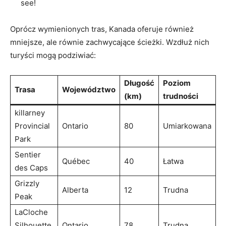
see!
Oprócz wymienionych tras, Kanada oferuje również
mniejsze,⁣ ale równie⁣ zachwycające‌ ścieżki. Wzdłuż ⁣nich
turyści mogą podziwiać:
Długość⁢
Poziom⁢
Trasa
Województwo
(km)
trudności
killarney
Provincial
Ontario
80
Umiarkowana
‍Park
Sentier
Québec
40
Łatwa
des Caps
Grizzly
Alberta
12
Trudna
Peak
LaCloche
Silhouette
Ontario
78
Trudna