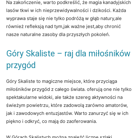
Na zakończenie, ​warto podkreślić, że magia ⁢kanadyjskich
lasów tkwi⁢ w ⁣ich‍ nieprzewidywalności ⁢i dzikości. Każda
‍wyprawa staje ⁣się nie tylko podróżą w głąb natury,ale
również refleksją nad tym,jak ważne jest,aby chronić
‍nasze naturalne zasoby⁤ dla przyszłych pokoleń.
Góry ‍Skaliste ⁣– raj dla miłośników
przygód
Góry​ Skaliste ⁣to magiczne miejsce, które przyciąga
miłośników przygód z całego świata. ⁣oferują one nie tylko
spektakularne widoki, ale także szereg aktywności na
świeżym⁤ powietrzu, które zadowolą zarówno amatorów,
jak⁣ i zawodowych ​entuzjastów. Warto ​zanurzyć ‌się​ w‌ ich
piękno i⁣ odkryć, co mają⁣ do zaoferowania.
W Górach Skalistych można znaleźć⁣ liczne szlaki