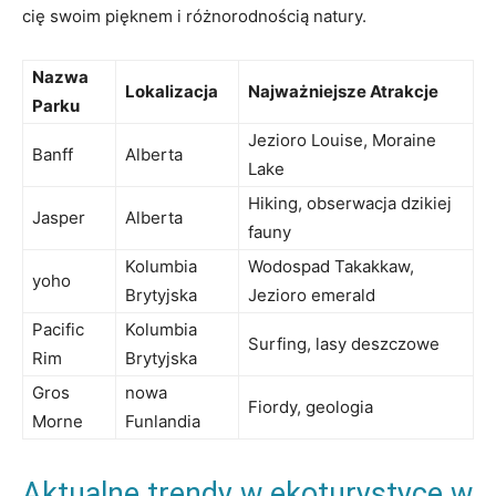
cię ⁢swoim pięknem i różnorodnością natury.
Nazwa
Lokalizacja
Najważniejsze Atrakcje
Parku
Jezioro Louise, Moraine⁢
Banff
Alberta
Lake
Hiking, obserwacja dzikiej
Jasper
Alberta
fauny
Kolumbia
Wodospad⁣ Takakkaw,
yoho
Brytyjska
‍Jezioro emerald
Pacific
Kolumbia
Surfing, lasy deszczowe
Rim
Brytyjska
Gros⁤
nowa⁣
Fiordy, geologia
Morne
Funlandia
Aktualne‌ trendy w ⁣ekoturystyce ​w