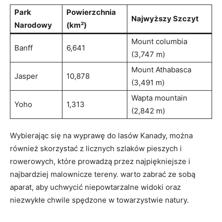
Park
Powierzchnia
Najwyższy Szczyt
⁢Narodowy
(km²)
Mount ‍columbia
Banff
6,641
(3,747 m)
Mount Athabasca
Jasper
10,878
(3,491 m)
Wapta‌ mountain ​
Yoho
1,313
(2,842 m)
Wybierając ⁣się na​ wyprawę do lasów Kanady,⁤ można
również skorzystać z licznych szlaków pieszych i
rowerowych, które prowadzą‍ przez najpiękniejsze i
najbardziej​ malownicze‌ tereny. ​warto zabrać ze ⁣sobą
aparat, ​aby ⁣uchwycić niepowtarzalne widoki oraz
niezwykłe chwile spędzone w towarzystwie ​natury.