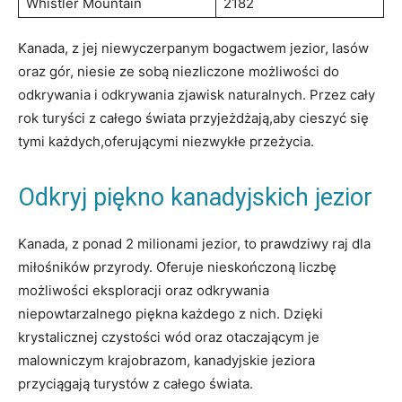
Whistler Mountain
2182
Kanada, z jej niewyczerpanym bogactwem jezior, lasów
oraz gór,‌ niesie⁤ ze​ sobą⁤ niezliczone możliwości ‍do
odkrywania i odkrywania ⁣zjawisk⁣ naturalnych. ⁢Przez cały
rok turyści z całego ‍świata przyjeżdżają,aby cieszyć się
tymi każdych,oferującymi‍ niezwykłe przeżycia.
Odkryj piękno kanadyjskich ‌jezior
Kanada, ⁢z ponad 2 ‌milionami jezior, to prawdziwy raj dla
miłośników‌ przyrody. Oferuje⁤ nieskończoną liczbę
możliwości ‌eksploracji oraz‍ odkrywania
niepowtarzalnego piękna każdego z nich.⁤ Dzięki
krystalicznej ‌czystości wód oraz otaczającym je
malowniczym krajobrazom, kanadyjskie ⁣jeziora
przyciągają‍ turystów z całego świata.