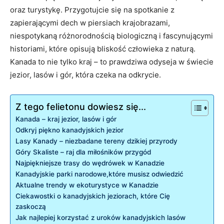
oraz turystykę. Przygotujcie się na ‍spotkanie z
zapierającymi dech w piersiach⁤ krajobrazami,
niespotykaną różnorodnością biologiczną ⁣i fascynującymi
⁤historiami, które ⁢opisują bliskość człowieka z ⁣naturą.⁣
Kanada⁤ to nie tylko kraj – to‍ prawdziwa odyseja w świecie
jezior, lasów ⁣i gór, ⁤która czeka ⁢na ​odkrycie.
Z tego felietonu dowiesz się...
Kanada – kraj⁤ jezior, lasów i gór
Odkryj piękno kanadyjskich ‌jezior
Lasy Kanady – niezbadane tereny ⁣dzikiej przyrody
Góry ‍Skaliste ⁣– raj dla miłośników przygód
Najpiękniejsze trasy do wędrówek w Kanadzie
Kanadyjskie ​parki narodowe,które musisz odwiedzić
Aktualne‌ trendy w ⁣ekoturystyce ​w Kanadzie
Ciekawostki o kanadyjskich ⁣jeziorach, które Cię
zaskoczą
Jak ‍najlepiej korzystać z uroków‌ kanadyjskich lasów