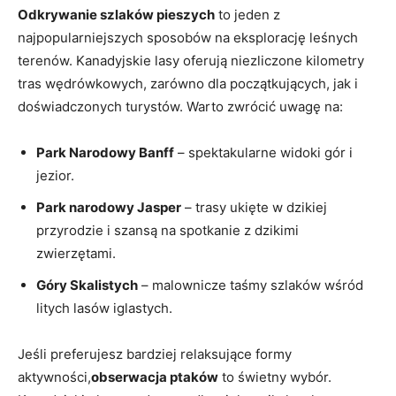
Odkrywanie szlaków pieszych
to jeden z⁣
najpopularniejszych sposobów na eksplorację leśnych‌
terenów. Kanadyjskie lasy oferują niezliczone ⁤kilometry
tras wędrówkowych,⁤ zarówno dla początkujących, jak i
doświadczonych turystów. ⁢Warto⁣ zwrócić uwagę na:
Park Narodowy Banff
– ‌spektakularne⁤ widoki ⁤gór i
jezior.
Park narodowy Jasper
– trasy ukięte w ⁣dzikiej⁢
przyrodzie i szansą⁤ na spotkanie z dzikimi⁤
zwierzętami.
Góry ⁣Skalistych
– malownicze ⁤taśmy szlaków wśród
litych lasów ‍iglastych.
Jeśli preferujesz ⁤bardziej relaksujące formy
aktywności,
obserwacja ptaków
to świetny wybór.