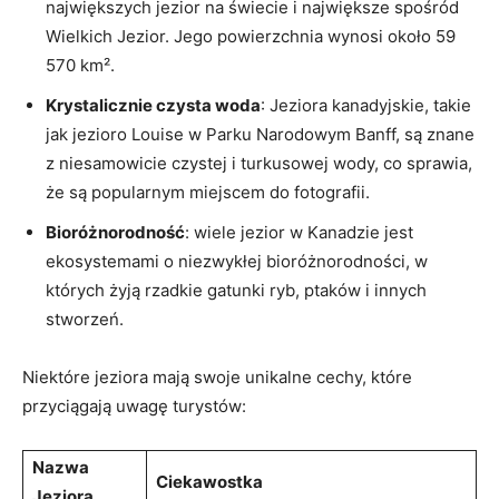
‌największych jezior na świecie​ i‍ największe spośród
Wielkich Jezior. ‍Jego​ powierzchnia wynosi około 59
570 km².
Krystalicznie ​czysta woda
: ‌Jeziora kanadyjskie, takie
⁢jak jezioro Louise w Parku Narodowym Banff, są znane
‌z niesamowicie⁣ czystej i turkusowej wody, co sprawia,
że są⁢ popularnym miejscem ‍do fotografii.
Bioróżnorodność
: wiele⁢ jezior​ w ​Kanadzie ⁢jest
ekosystemami o ⁤niezwykłej⁤ bioróżnorodności, w
których żyją ⁢rzadkie gatunki ryb, ptaków i⁢ innych‌
stworzeń.
Niektóre jeziora mają swoje unikalne⁤ cechy, ​które
przyciągają uwagę turystów:
Nazwa
Ciekawostka
Jeziora