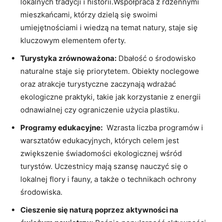
lokalnych tradycji i ‍historii.Współpraca‍ z rdzennymi
mieszkańcami, ⁣którzy dzielą się swoimi
umiejętnościami⁤ i wiedzą‍ na temat natury,⁢ staje się
kluczowym elementem oferty.
Turystyka zrównoważona:
‌Dbałość o‌ środowisko
naturalne staje się priorytetem. Obiekty noclegowe​
oraz atrakcje turystyczne ‍zaczynają ⁢wdrażać⁤
ekologiczne praktyki, takie​ jak korzystanie z​ energii
odnawialnej czy⁣ ograniczenie użycia​ plastiku.
Programy edukacyjne:
‍ Wzrasta⁤ liczba programów i
warsztatów edukacyjnych, których celem jest
zwiększenie świadomości ekologicznej ⁢wśród
turystów. ⁤Uczestnicy mają szansę ⁤nauczyć się o
lokalnej ⁤flory i fauny, ‍a także ‍o technikach ​ochrony
środowiska.
Cieszenie się naturą poprzez aktywności‌ na