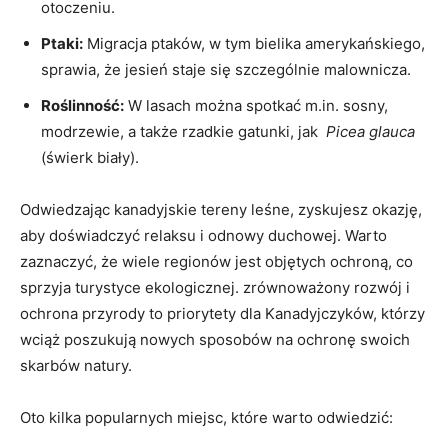
otoczeniu.
Ptaki:
Migracja ptaków,⁣ w‍ tym bielika amerykańskiego,
​sprawia, że ‍jesień staje się szczególnie ‍malownicza.
Roślinność:
W lasach można ⁢spotkać m.in. sosny,
modrzewie, a ​także ⁤rzadkie gatunki, jak ⁢
Picea glauca
‌(świerk ⁢biały).
Odwiedzając​ kanadyjskie tereny leśne, zyskujesz okazję,
aby ⁢doświadczyć ‌relaksu i odnowy duchowej.⁤ Warto
zaznaczyć, że wiele regionów jest objętych ⁣ochroną, co‍
sprzyja ‍turystyce ekologicznej. ⁤zrównoważony rozwój i
ochrona przyrody to priorytety dla Kanadyjczyków, którzy
wciąż ⁣poszukują nowych sposobów na ochronę swoich
skarbów natury.
Oto⁤ kilka popularnych ⁣miejsc, które warto odwiedzić: