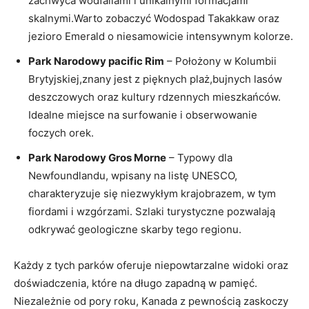
zachwyca wodfallami ‌i unikalnymi formacjami
skalnymi.Warto⁣ zobaczyć ‌Wodospad Takakkaw oraz
jezioro Emerald o⁣ niesamowicie intensywnym ‍kolorze.
Park ⁢Narodowy pacific Rim
– Położony w​ Kolumbii​
Brytyjskiej,znany ‌jest ⁣z pięknych plaż,bujnych lasów
deszczowych oraz kultury rdzennych mieszkańców.
Idealne miejsce na surfowanie i ​obserwowanie
foczych‌ orek.
Park Narodowy ⁢Gros ⁤Morne
–⁢ Typowy dla
Newfoundlandu, wpisany na listę UNESCO,⁤
charakteryzuje⁣ się niezwykłym krajobrazem, ​w tym
fiordami i wzgórzami. Szlaki turystyczne​ pozwalają
odkrywać geologiczne skarby tego‌ regionu.
Każdy z tych​ parków oferuje‌ niepowtarzalne widoki oraz⁢
doświadczenia, które na długo ⁢zapadną w ‌pamięć.
Niezależnie od⁣ pory roku, ‌Kanada z pewnością⁣ zaskoczy