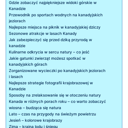
Gdzie zobaczyć najpiękniejsze widoki górskie ⁤w ​
Kanadzie
Przewodnik po ‌sportach wodnych na kanadyjskich
jeziorach
Najlepsze ⁢miejsca na piknik⁢ w kanadyjskiej dziczy
Sezonowe ​atrakcje ​w lasach Kanady
Jak zabezpieczyć się przed dziką przyrodą ‌w
kanadzie
Kulinarne ⁢odkrycia w sercu ‌natury – co⁣ jeść
Jakie gatunki ⁤zwierząt ⁢możesz⁣ spotkać w
kanadyjskich górach
Zorganizowane‌ wycieczki po kanadyjskich jeziorach⁣
i ⁤lasach
Najlepsze strategie fotografii krajobrazowej⁣ w
Kanadzie
Sposoby na​ zrelaksowanie się w otoczeniu natury
Kanada w różnych ⁤porach roku – co ​warto zobaczyć
wiosna ⁢– budząca się natura
Lato – czas ‍na przygody na​ świeżym powietrzu
Jesień – kolorowe krajobrazy
Zima⁤ – kraina lodu i‌ śniegu