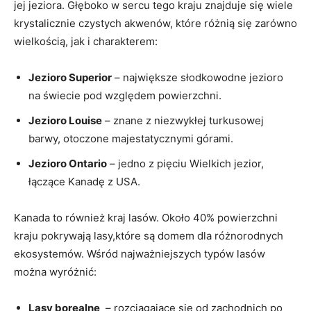
jej ‍jeziora. Głęboko w‍ sercu⁣ tego kraju ⁢znajduje ‌się wiele
krystalicznie⁢ czystych akwenów, które różnią się zarówno
wielkością, jak i‌ charakterem:
Jezioro Superior
​– ⁤największe słodkowodne jezioro
na świecie pod względem powierzchni.
Jezioro Louise
– znane z niezwykłej turkusowej
barwy,‍ otoczone majestatycznymi górami.
Jezioro ⁢Ontario
– jedno z ‌pięciu Wielkich jezior,
łączące ⁣Kanadę z USA.
Kanada to również kraj ​lasów. Około⁢ 40%‍ powierzchni
kraju ⁤pokrywają lasy,które są ​domem dla różnorodnych
‍ekosystemów. Wśród najważniejszych typów lasów​
można wyróżnić:
Lasy ⁤borealne
‌ – ‍rozciągające się od zachodnich po