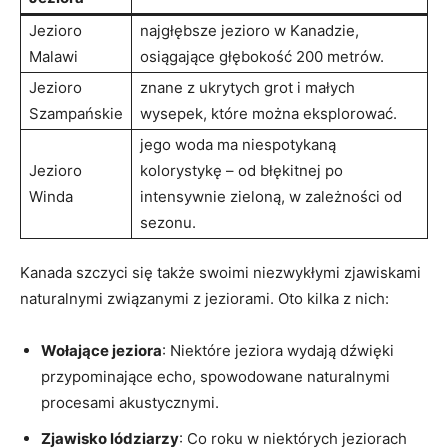
Jezioro
najgłębsze jezioro w Kanadzie,​
Malawi
osiągające głębokość​ 200 metrów.
Jezioro
znane z ukrytych grot i małych⁢
Szampańskie
wysepek, które można eksplorować.
jego ‍woda ma niespotykaną
Jezioro
kolorystykę – od błękitnej ⁣po
Winda
intensywnie zieloną, ⁢w zależności ​od‍
sezonu.
Kanada szczyci się także‌ swoimi niezwykłymi zjawiskami
naturalnymi związanymi ⁣z jeziorami. Oto kilka z nich:
Wołające jeziora
:⁣ Niektóre jeziora‌ wydają​ dźwięki
przypominające echo, spowodowane⁤ naturalnymi
procesami akustycznymi.
Zjawisko lódziarzy
: Co⁤ roku‌ w niektórych jeziorach