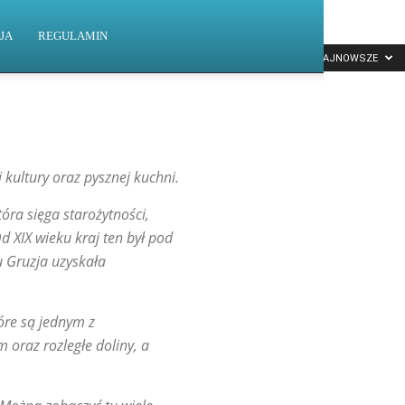
JA
REGULAMIN
NAJNOWSZE
 kultury oraz pysznej kuchni.
óra sięga starożytności,
Od XIX wieku kraj ten był pod
u Gruzja uzyskała
óre są jednym z
oraz rozległe doliny, a