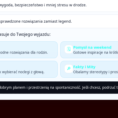
, wygoda, bezpieczeństwo i mniej stresu w drodze.
 i sprawdzone rozwiązania zamiast legend.
 pasuje do Twojego wyjazdu:
Pomysł na weekend
🗓️
godne rozwiązania dla rodzin.
Gotowe inspiracje na krótki
Fakty i Mity
🔎
 wybierać noclegi z głową.
Obalamy stereotypy i pros
brym planem i przestrzenią na spontaniczność. Jeśli chcesz, podrzuć 