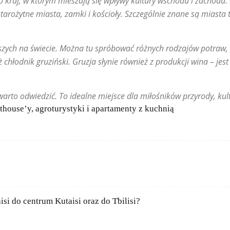
t to kraj, w którym mieszają się wpływy kultury wschodu i zachodu
starożytne miasta, zamki i kościoły. Szczególnie znane są miasta tak
szych na świecie. Można tu spróbować różnych rodzajów potraw, 
eż chłodnik gruziński. Gruzja słynie również z produkcji wina – jes
arto odwiedzić. To idealne miejsce dla miłośników przyrody, kul
sthouse’y, agroturystyki i apartamenty z kuchnią
si do centrum Kutaisi oraz do Tbilisi?