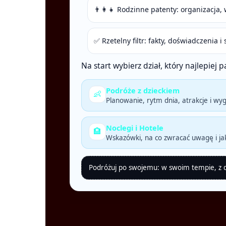
👨‍👩‍👧 Rodzinne patenty: organizacja
✅ Rzetelny filtr: fakty, doświadczenia
Na start wybierz dział, który najlepiej
Podróże z dzieckiem
👶
Planowanie, rytm dnia, atrakcje i wy
Noclegi i Hotele
🏨
Wskazówki, na co zwracać uwagę i jak
Podróżuj po swojemu: w swoim tempie, z do