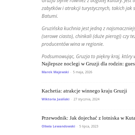
Gruzja słynie również z bogatej kultury. Jes
zabytków i atrakcji turystycznych, takich jak 
Batumi.
Gruzińska kuchnia jest jedną z najsmaczniej
(serowe ciasto), chinkali (duże pierogi) czy t
producentów wina w regionie.
Podsumowując, Gruzja to piękny kraj, który w
Najlepsze noclegi w Gruzji dla rodzin: gue
Marek Majewski
-
5 maja, 2026
Kachetia: atrakcje winnego kraju Gruzji
Wiktoria Jasiński
-
27 stycznia, 2024
Przewodnik: Jak dojechać z lotniska w Kutai
Oliwia Lewandowski
-
5 lipca, 2023