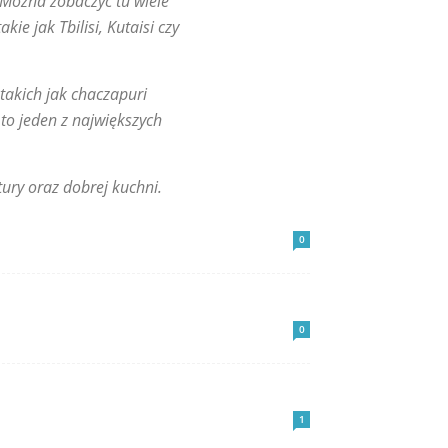
. Można zobaczyć tu wiele
ie jak Tbilisi, Kutaisi czy
takich jak chaczapuri
t to jeden z największych
tury oraz dobrej kuchni.
0
0
1