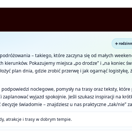
✈️ rodzin
 do podróżowania – takiego, które zaczyna się od małych wee
 kierunków. Pokazujemy miejsca „po drodze” i „na koniec świ
łożyć plan dnia, gdzie zrobić przerwę i jak ogarnąć logistykę,
 podpowiedzi noclegowe, pomysły na trasy oraz teksty, które
Ci zaplanować wyjazd spokojnie. Jeśli szukasz inspiracji na k
decyzje świadomie – znajdziesz u nas praktyczne „tak/nie” z
dy, atrakcje i trasy w dobrym tempie.