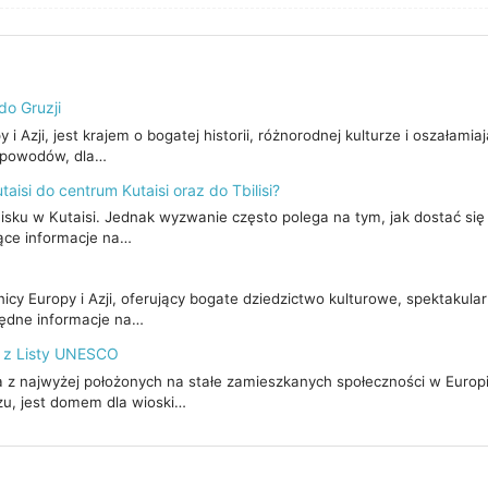
do Gruzji
i Azji, jest krajem o bogatej historii, różnorodnej kulturze i oszałamia
9 powodów, dla…
aisi do centrum Kutaisi oraz do Tbilisi?
tnisku w Kutaisi. Jednak wyzwanie często polega na tym, jak dostać się 
jące informacje na…
icy Europy i Azji, oferujący bogate dziedzictwo kulturowe, spektakula
będne informacje na…
a z Listy UNESCO
na z najwyżej położonych na stałe zamieszkanych społeczności w Europi
u, jest domem dla wioski…