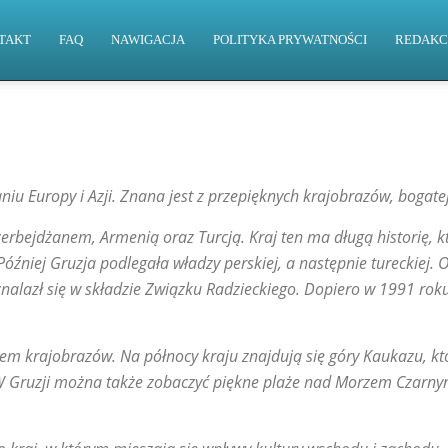
TAKT
FAQ
NAWIGACJA
POLITYKA PRYWATNOŚCI
REDAKC
niu Europy i Azji. Znana jest z przepięknych krajobrazów, bogatej
zerbejdżanem, Armenią oraz Turcją. Kraj ten ma długą historię, kt
 Później Gruzja podlegała władzy perskiej, a następnie tureckiej. 
znalazł się w składzie Związku Radzieckiego. Dopiero w 1991 rok
em krajobrazów. Na północy kraju znajdują się góry Kaukazu, kt
 W Gruzji można także zobaczyć piękne plaże nad Morzem Czarnym 