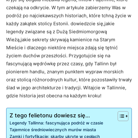
czekają⁣ na ⁤odkrycie. W tym artykule zabierzemy Was w‍
podróż po najciekawszych historiach, które‍ tchną życie w
‌każdy zakątek stolicy ‍Estonii. dowiedzcie się,jakie
legendy związane są‌ z Dużą Siedmiomorgową
Wieżą,jakie sekrety ​skrywają kamienice na Starym
Mieście i dlaczego ​niektóre‍ miejsca‍ zdają​ się tętnić
życiem duchów przeszłości. Przygotujcie⁤ się na
fascynującą wędrówkę przez czasy, gdy Tallinn był
pionierem handlu, znanym punktem wypraw morskich
oraz stolicą różnorodnych kultur, które​ pozostawiły trwały
⁣ślad ​w⁣ jego architekturze ⁢i tradycji. Witajcie w Tallinnie,⁣
gdzie historia‌ jest obecna na każdym kroku!
Z tego felietonu dowiesz się...
Legendy Tallinna: fascynująca podróż ⁣w czasie
Tajemnice średniowiecznych murów‌ miasta
Zamki i fortyfikacje: skarby ukryte w cegłach