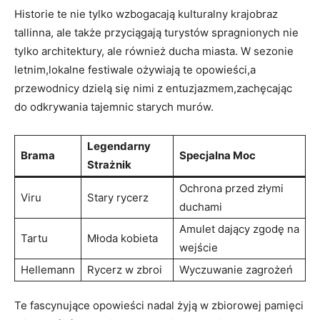
Historie te nie tylko ​wzbogacają kulturalny krajobraz
tallinna, ale ⁣także przyciągają turystów spragnionych nie
tylko architektury, ale również ducha miasta. W‌ sezonie
letnim,lokalne festiwale ⁢ożywiają te opowieści,a
przewodnicy ⁤dzielą się nimi‌ z entuzjazmem,zachęcając‍
do odkrywania ​tajemnic starych murów.
Legendarny
Brama
Specjalna Moc
Strażnik
Ochrona przed złymi
Viru
Stary rycerz
duchami
Amulet⁤ dający zgodę na⁣
Tartu
Młoda kobieta
wejście
Hellemann
Rycerz w⁤ zbroi
Wyczuwanie zagrożeń
Te fascynujące opowieści⁣ nadal ⁤żyją w zbiorowej‍ pamięci