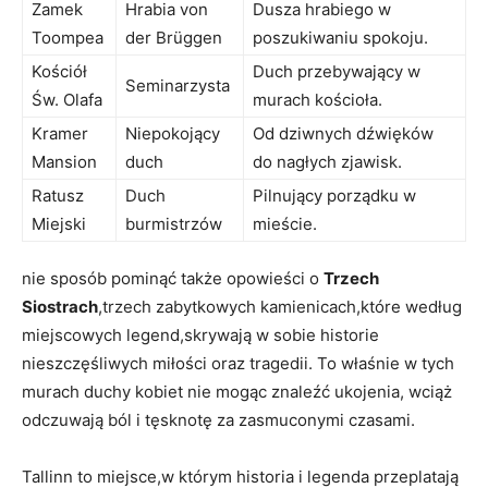
Zamek
Hrabia von
Dusza⁣ hrabiego w‍
⁢Toompea
der​ Brüggen
poszukiwaniu spokoju.
Kościół⁢
Duch przebywający⁤ w
Seminarzysta
Św. Olafa
murach kościoła.
Kramer
Niepokojący
Od dziwnych dźwięków
Mansion
duch
do nagłych zjawisk.
Ratusz
Duch⁣
Pilnujący​ porządku w
Miejski
burmistrzów
mieście.
nie sposób pominąć także ⁤opowieści o
Trzech
Siostrach
,trzech zabytkowych kamienicach,które ‌według
‍miejscowych ​legend,skrywają w sobie historie
⁤nieszczęśliwych miłości oraz tragedii.⁤ To właśnie‍ w tych
murach duchy kobiet nie mogąc znaleźć⁣ ukojenia, wciąż
odczuwają ból​ i tęsknotę‌ za⁢ zasmuconymi czasami.
Tallinn to ​miejsce,w którym historia⁢ i legenda przeplatają