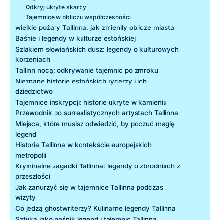
Odkryj ukryte skarby
Tajemnice w⁣ obliczu współczesności
wielkie pożary Tallinna: jak zmieniły oblicze​ miasta
Baśnie i legendy ⁣w⁣ kulturze estońskiej
Szlakiem ⁣słowiańskich ⁢dusz: legendy o kulturowych
korzeniach
Tallinn​ nocą:⁢ odkrywanie tajemnic⁤ po ​zmroku
Nieznane ⁣historie estońskich rycerzy i ich
dziedzictwo
Tajemnice inskrypcji: historie ukryte ‍w kamieniu
Przewodnik po surrealistycznych ⁤artystach Tallinna
Miejsca, które musisz odwiedzić, by poczuć magię
legend
Historia Tallinna w kontekście europejskich
metropolii
Kryminalne zagadki Tallinna: legendy o zbrodniach z
przeszłości
Jak zanurzyć⁣ się ‌w tajemnice Tallinna podczas
wizyty
Co jedzą ‌ghostwriterzy? Kulinarne legendy Tallinna
Sztuka jako nośnik legend i tajemnic Tallinna