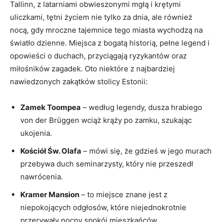
Tallinn, z latarniami‌ obwieszonymi mgłą i krętymi
uliczkami, tętni życiem⁣ nie tylko za dnia,​ ale również
nocą, gdy mroczne tajemnice tego miasta wychodzą na
światło‍ dzienne. Miejsca ​z bogatą historią, pełne legend i
opowieści o duchach, przyciągają ryzykantów oraz
miłośników zagadek. Oto niektóre z najbardziej
nawiedzonych zakątków stolicy Estonii:
Zamek Toompea
– według legendy, dusza ‍hrabiego
von der ‍Brüggen wciąż krąży po zamku, ⁤szukając
ukojenia.
Kościół Św. Olafa
– mówi się, że gdzieś w jego murach
przebywa duch⁤ seminarzysty, który⁣ nie przeszedł⁣
nawrócenia.
Kramer ​Mansion
– to miejsce znane jest z
niepokojących odgłosów, które niejednokrotnie
⁤przerywały nocny spokój mieszkańców.