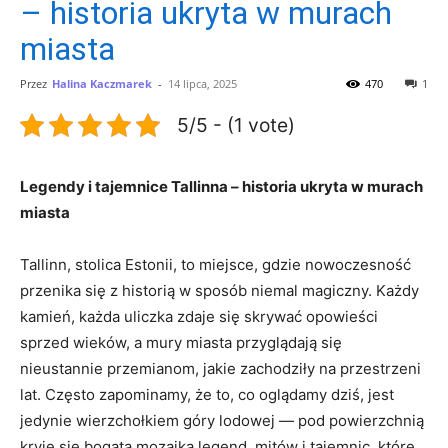
– historia ukryta w murach
miasta
Przez
Halina Kaczmarek
-
14 lipca, 2025
470
1
5/5 - (1 vote)
Legendy i tajemnice Tallinna –⁢ historia ukryta‍ w murach
miasta
Tallinn, stolica⁣ Estonii, to miejsce, ‌gdzie nowoczesność
przenika się z historią ⁣w sposób niemal magiczny. Każdy
kamień, każda uliczka zdaje się skrywać opowieści
sprzed wieków, ⁢a mury miasta przyglądają ⁢się
nieustannie przemianom, jakie zachodziły na ⁢przestrzeni
lat. Często zapominamy, że ⁣to, co oglądamy‌ dziś, jest
jedynie wierzchołkiem góry lodowej —‍ pod powierzchnią
kryje się bogata mozaika legend, mitów i tajemnic, które