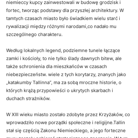
niemieccy kupcy zainwestowali w budowę grodzisk​ i
fortec, tworząc podstawy dla przyszłej architektury. W
tamtych czasach miasto było świadkiem wielu starć i
rywalizacji między różnymi narodami,co ‌nadało mu
⁤szczególnego charakteru.
Według lokalnych ‌legend, podziemne tunele łączące ​
zamki ⁣i kościoły, to nie⁢ tylko ​ślady ​dawnych bitew,‍ ale
także‌ schronienia dla mieszkańców w czasach
niebezpieczeństw. wiele z tych korytarzy, znanych jako
„katakumby Tallinna”, ma⁣ za sobą mroczne historie, o
których krążą przypowieści o​ ukrytych skarbach i
duchach‍ strażników.
W XIII wieku miasto zostało zdobyte przez Krzyżaków, ​co
wprowadziło nowe porządki społeczne i religijne.Tallin
stał ‌się częścią Zakonu Niemieckiego,‍ a jego forteczne