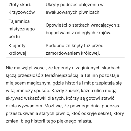
Złoty skarb
Ukryty ‍podczas oblężenia‌ w
Krzyżowców
ewakuowanych piwnicach.
Tajemnica
Opowieści o statkach ⁤wracających z
mistycznego
‍bogactwami z odległych ​krajów.
portu
Klejnoty
Podobno zniknęły tuż przed ​
królowej
zamordowaniem królowej.
Nie ma wątpliwości, że legendy o zaginionych skarbach
łączą przeszłość z teraźniejszością, a Tallinn pozostaje⁢
miejscem magicznym, ​gdzie historia i mit przeplatają się
w tajemniczy‍ sposób. Każdy zaułek, ‍każda⁢ ulica ‍mogą‍
skrywać ‍wskazówki⁢ dla tych, którzy są gotowi stawić
czoła wyzwaniom. Możliwe, że pewnego dnia, podczas
przeszukiwania‍ starych piwnic,⁤ ktoś ⁢odkryje sekret, ‌który
zmieni bieg historii tego pięknego miasta.