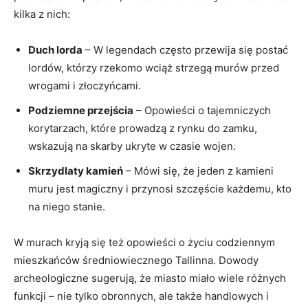
kilka⁢ z nich:
Duch⁢ lorda
– W legendach często przewija się postać‌
lordów,⁢ którzy rzekomo ⁤wciąż ​strzegą murów przed
wrogami i złoczyńcami.
Podziemne przejścia
– Opowieści o ‍tajemniczych
⁣korytarzach, które prowadzą z rynku ‍do zamku,
wskazują na skarby ukryte w czasie wojen.
Skrzydlaty kamień
– Mówi się,‌ że jeden z kamieni
muru jest magiczny‌ i przynosi szczęście każdemu, kto
na niego stanie.
W murach kryją się ⁢też opowieści o‍ życiu⁢ codziennym
mieszkańców średniowiecznego Tallinna. Dowody
archeologiczne sugerują, że miasto ‍miało wiele ⁣różnych
funkcji – nie tylko obronnych, ale także handlowych i