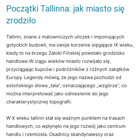
Początki Tallinna: ‌jak miasto‌ się
zrodziło
Tallinn,⁢ znane⁤ z ⁣malowniczych uliczek i imponujących
gotyckich budowli, ma swoje korzenie sięgające IX wieku,
kiedy to na brzegu Zatoki ‌Fińskiej powstało grodzisko
handlowe.W ‍ciągu ⁤wieków miasto rozwijało się,
przyciągając kupców i podróżników⁢ z różnych zakątków
⁤Europy. Legendy mówią, że jego nazwa pochodzi od
estońskiego⁢ słowa „tala”,​ oznaczającego „wzgórze”, co
można interpretować jako odniesienie do jego
charakterystycznej topografii.
W X wieku tallinn stał ‌się ważnym punktem na trasach
handlowych, ⁣co wpłynęło na jego rozwój jako centrum ​
handlu i rzemiosła. Osadnicy skandynawscy oraz‍