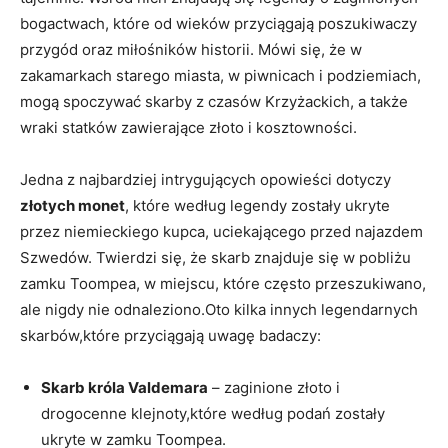
bogactwach, które od ⁣wieków⁣ przyciągają poszukiwaczy‍
przygód ‍oraz ​miłośników historii. Mówi się, że ⁤w
zakamarkach starego ⁣miasta, w piwnicach i podziemiach,
mogą spoczywać skarby z czasów Krzyżackich, a także
wraki ‌statków zawierające złoto ⁣i kosztowności.
Jedna z najbardziej intrygujących opowieści dotyczy⁤
złotych monet
, ‍które według legendy zostały ukryte
przez niemieckiego kupca, uciekającego przed najazdem⁣
Szwedów. Twierdzi się, że⁣ skarb ⁤znajduje się⁢ w pobliżu
zamku Toompea, ​w miejscu, ⁤które często ⁢przeszukiwano,
ale nigdy nie odnaleziono.Oto ‍kilka innych legendarnych
skarbów,które przyciągają uwagę badaczy:
Skarb króla Valdemara
– ‍zaginione⁣ złoto i
drogocenne klejnoty,które według podań zostały
ukryte w zamku Toompea.