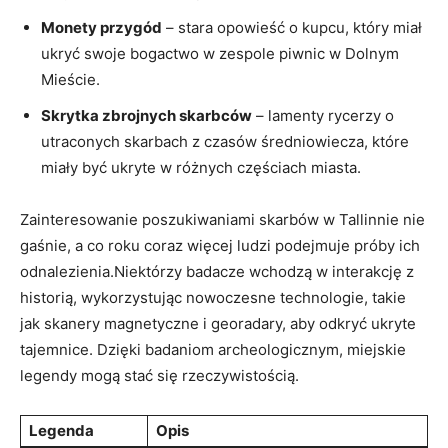
Monety ‍przygód
– ⁤stara opowieść o kupcu, który miał
ukryć ‌swoje bogactwo w zespole piwnic w Dolnym
⁣Mieście.
Skrytka ‌zbrojnych skarbców
⁣– lamenty rycerzy o
utraconych skarbach z czasów średniowiecza, które
miały być ukryte⁢ w różnych częściach miasta.
Zainteresowanie ⁢poszukiwaniami skarbów w Tallinnie nie⁣
gaśnie, a​ co roku coraz więcej ludzi podejmuje próby ich⁣
odnalezienia.Niektórzy badacze wchodzą w interakcję z
historią, ‍wykorzystując nowoczesne⁤ technologie, takie
⁣jak skanery‌ magnetyczne i georadary, aby odkryć ⁤ukryte
tajemnice. Dzięki‍ badaniom ⁢archeologicznym, miejskie
legendy​ mogą stać się rzeczywistością.
Legenda
Opis