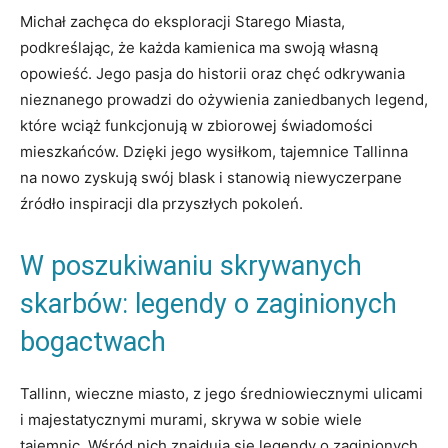
Michał zachęca do ‌eksploracji Starego Miasta,
podkreślając, ⁢że‌ każda kamienica ma swoją własną
opowieść.⁢ Jego pasja do historii oraz chęć⁣ odkrywania
nieznanego prowadzi do ożywienia zaniedbanych legend,
które​ wciąż funkcjonują ‌w⁤ zbiorowej‌ świadomości
mieszkańców. Dzięki jego wysiłkom, tajemnice Tallinna
na nowo zyskują swój blask ‍i stanowią niewyczerpane
źródło​ inspiracji dla przyszłych pokoleń.
W poszukiwaniu skrywanych
skarbów: legendy o ‍zaginionych
bogactwach
Tallinn, wieczne miasto, z jego średniowiecznymi ulicami
i majestatycznymi murami, skrywa w sobie wiele
‍tajemnic. Wśród nich‍ znajdują się legendy o zaginionych