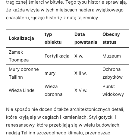
tragicznej śmierci w bitwie. Tego typu historie sprawiają,
że⁢ każda wizyta w tych miejscach‍ nabiera wyjątkowego
charakteru, łącząc historię z nutą tajemnicy.
typ
Data⁢
Obecny
Lokalizacja
obiektu
powstania
status
Zamek
Fortyfikacja
X w.
Muzeum
Toompea
Mury obronne
Ochrona
mury
XIII w.
Tallinn
zabytków
Wieża
Punkt
Wieża Linde
XIV w.
obronna
widokowy
Nie⁣ sposób​ nie docenić także architektonicznych detali,
które kryją się w ‌cegłach i kamieniach. ⁤Styl gotycki i
renesansowy, które przebijają się w wielu budowlach,
nadają ‌Tallinn szczególnego klimatu, przenosząc