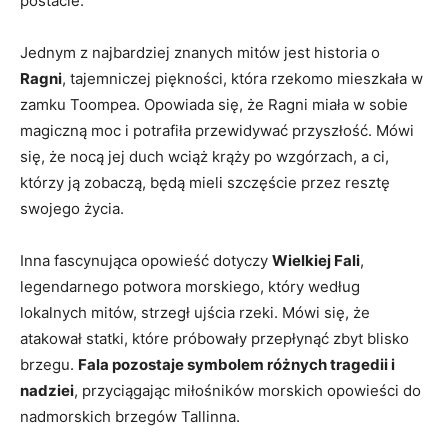
postacie.
Jednym z ​najbardziej znanych mitów jest historia o
Ragni
, tajemniczej piękności, ‍która rzekomo mieszkała w
zamku Toompea. Opowiada się, że ‍Ragni miała w sobie
‌magiczną moc i potrafiła przewidywać⁢ przyszłość. Mówi
⁤się, że nocą‍ jej duch ‌wciąż krąży po wzgórzach, a ci,‍
którzy ⁢ją zobaczą, będą mieli szczęście przez resztę
swojego ‍życia.
Inna fascynująca opowieść dotyczy
Wielkiej Fali
,
legendarnego potwora morskiego,⁣ który według
lokalnych ⁢mitów, strzegł ujścia rzeki. Mówi‍ się, że
atakował statki,‍ które próbowały przepłynąć zbyt blisko
⁣brzegu.
Fala pozostaje symbolem różnych tragedii i
nadziei
, przyciągając miłośników morskich opowieści do
nadmorskich brzegów Tallinna.