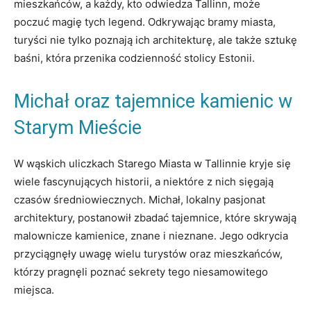
mieszkańców, a każdy, kto odwiedza Tallinn, może
poczuć ⁢magię‍ tych​ legend. Odkrywając bramy miasta,
turyści nie‍ tylko‌ poznają ich architekturę, ale‌ także sztukę⁢
baśni, która przenika codzienność stolicy Estonii.
Michał oraz tajemnice kamienic w
‍Starym ⁢Mieście
W ⁣wąskich uliczkach Starego⁢ Miasta w Tallinnie kryje ⁢się
‍wiele fascynujących historii, a niektóre z nich sięgają
czasów średniowiecznych. Michał, lokalny pasjonat
architektury, ‌postanowił zbadać tajemnice, które ‍skrywają
malownicze kamienice, znane i nieznane. Jego odkrycia
⁢przyciągnęły uwagę wielu turystów oraz mieszkańców,
którzy pragnęli poznać sekrety tego​ niesamowitego
miejsca.