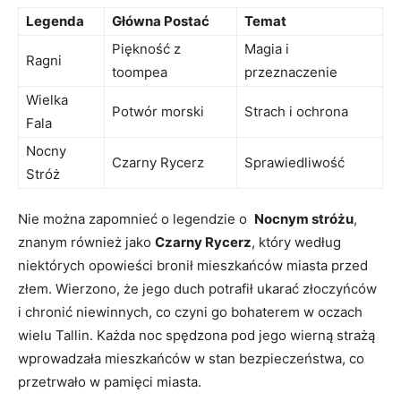
Legenda
Główna ​Postać
Temat
Piękność z
Magia i
Ragni
toompea
przeznaczenie
Wielka
Potwór‍ morski
Strach i ochrona
Fala
Nocny
Czarny Rycerz
Sprawiedliwość
Stróż
Nie można zapomnieć ​o legendzie o ‍
Nocnym⁢ stróżu
,⁣
znanym również jako
Czarny Rycerz
, ‍który według
niektórych opowieści bronił⁤ mieszkańców ‌miasta przed
złem. Wierzono, że jego duch potrafił ukarać złoczyńców​
i‌ chronić niewinnych, co ​czyni go bohaterem w oczach
wielu ⁢Tallin. ⁤Każda noc spędzona pod jego wierną⁣ strażą
wprowadzała‌ mieszkańców‌ w‌ stan ​bezpieczeństwa, co
⁢przetrwało⁢ w ⁣pamięci miasta.