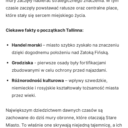
mury zaczęły nabierać strategicznego znaczenia. W tym‌
czasie‌ zaczęły powstawać ratusze oraz centralne place,
które stały się sercem ‍miejskiego życia.
Ciekawe fakty o początkach Tallinna:
Handel morski
– miasto szybko zyskało na znaczeniu
dzięki dogodnemu położeniu nad ​Zatoką ‌Fińską.
Grodziska
⁢- pierwsze osady były fortifikacjami
zbudowanymi w celu ochrony przed najazdami.
Różnorodność kulturowa
– wpływy szwedzkie,
niemieckie i rosyjskie kształtowały tożsamość miasta
⁣przez wieki.
Największym ⁢dziedzictwem dawnych czasów są
zachowane ⁣do‍ dziś mury obronne, które otaczają‌ Stare
Miasto. To ⁣właśnie one skrywają niejedną⁣ tajemnicę, a ich