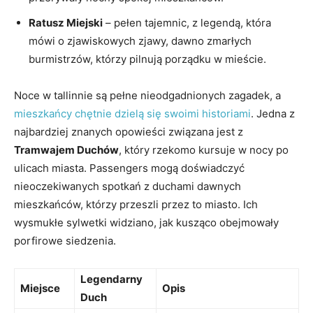
Ratusz Miejski
– pełen tajemnic,‌ z​ legendą,⁤ która
mówi o zjawiskowych⁢ zjawy, dawno zmarłych⁢
burmistrzów,⁣ którzy pilnują porządku w⁣ mieście.
Noce w tallinnie są pełne nieodgadnionych zagadek, a
mieszkańcy chętnie dzielą się swoimi historiami
. Jedna⁣ z
najbardziej znanych opowieści związana‌ jest z
Tramwajem ‍Duchów
, który rzekomo kursuje w nocy po
ulicach miasta. Passengers mogą doświadczyć
nieoczekiwanych‌ spotkań z⁣ duchami ‍dawnych
mieszkańców, ‌którzy ‍przeszli przez to ‍miasto. Ich
wysmukłe sylwetki⁤ widziano,​ jak kusząco ⁤obejmowały
porfirowe siedzenia.
Legendarny
Miejsce
Opis
Duch