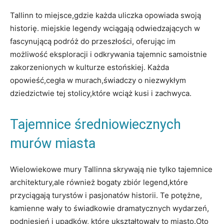
Tallinn to miejsce,gdzie każda uliczka opowiada⁣ swoją
historię. miejskie⁤ legendy wciągają ‍odwiedzających w⁤
fascynującą podróż do‌ przeszłości, ⁤oferując im
możliwość eksploracji i odkrywania tajemnic samoistnie
zakorzenionych w kulturze estońskiej. Każda
⁢opowieść,cegła ​w​ murach,świadczy o niezwykłym
dziedzictwie tej stolicy,które wciąż⁢ kusi i zachwyca.
Tajemnice średniowiecznych
murów‌ miasta
Wielowiekowe mury Tallinna skrywają nie tylko tajemnice
architektury,ale również bogaty⁣ zbiór legend,które
przyciągają turystów i pasjonatów ⁤historii. ⁤Te potężne,⁣
kamienne‌ wały​ to ‍świadkowie dramatycznych​ wydarzeń,
podniesień i‌ upadków, które ukształtowały to miasto.Oto