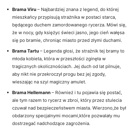
Brama⁤ Viru
– Najbardziej znana ⁣z⁣ legend, do której
mieszkańcy‍ przypisują ⁤strażnika⁢ w postaci starca,
będącego duchem zamordowanego rycerza. Mówi się,
że ‍w nocy, gdy księżyc​ świeci jasno, jego ‍cień wałęsa
się po bramie, chroniąc ⁣miasto przed złymi duchami.
Brama Tartu
– Legenda głosi, że strażnik tej bramy to
młoda kobieta, która ⁢w przeszłości zginęła w
tragicznych okolicznościach. Jej duch od lat⁢ pilnuje,
aby nikt nie przekroczył progu bez jej zgody,​
wieszając na szyi magiczny amulet.
Brama Hellemann
– Również i tu pojawia ⁤się postać,
ale ​tym razem to rycerz w zbroi, ‍który przez stulecia
czuwał nad bezpieczeństwem miasta. Wierzono,że był
obdarzony specjalnymi mocami,które pozwalały mu
dostrzegać nadchodzące ⁢zagrożenia.