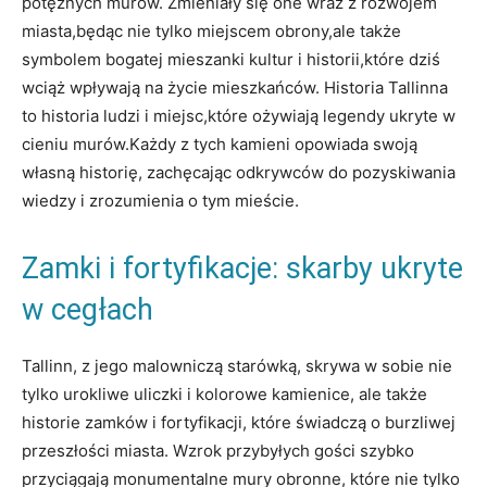
potężnych murów. Zmieniały się one wraz⁢ z ⁣rozwojem
miasta,będąc⁣ nie tylko miejscem obrony,ale także
symbolem⁣ bogatej mieszanki kultur i historii,które dziś
wciąż wpływają‍ na⁢ życie mieszkańców. Historia Tallinna
to historia ludzi i miejsc,które‍ ożywiają legendy ukryte w
cieniu murów.Każdy z tych kamieni opowiada swoją
własną historię,​ zachęcając odkrywców do pozyskiwania
wiedzy i ‌zrozumienia⁢ o tym mieście.
Zamki i fortyfikacje: skarby ukryte
w cegłach
Tallinn, z jego malowniczą starówką, skrywa w sobie nie
tylko urokliwe uliczki i kolorowe kamienice, ale także
historie zamków i fortyfikacji, które świadczą ‍o​ burzliwej
przeszłości miasta. Wzrok przybyłych gości szybko
przyciągają monumentalne mury obronne, które nie​ tylko⁢