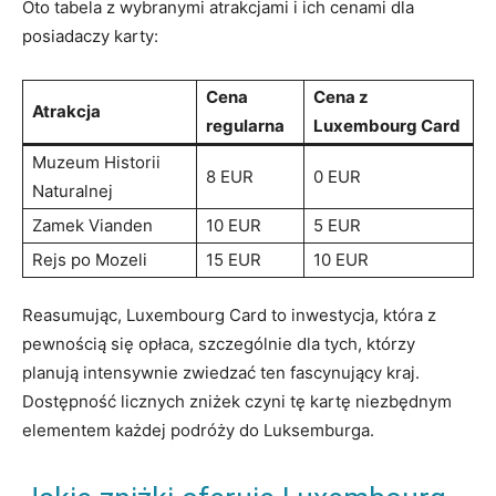
Oto⁣ tabela ‍z wybranymi‍ atrakcjami i⁣ ich⁤ cenami dla
posiadaczy karty:
Cena
Cena z
Atrakcja
regularna
Luxembourg Card
Muzeum ⁢Historii
8 EUR
0 EUR
Naturalnej
Zamek Vianden
10 EUR
5 EUR
Rejs po Mozeli
15 EUR
10 EUR
Reasumując, Luxembourg‍ Card to inwestycja, która z
pewnością ⁢się‍ opłaca,⁣ szczególnie dla tych, którzy
planują intensywnie zwiedzać ten fascynujący ⁢kraj.
‍Dostępność licznych zniżek czyni tę kartę niezbędnym
elementem każdej podróży do ‍Luksemburga.