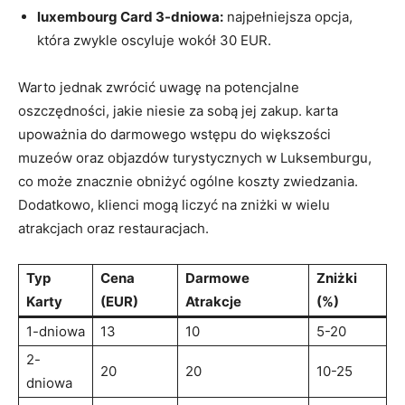
luxembourg Card 3-dniowa:
najpełniejsza​ opcja,
która ‌zwykle oscyluje ​wokół 30 EUR.
Warto jednak zwrócić uwagę na potencjalne
oszczędności, jakie niesie za​ sobą ​jej zakup. karta
upoważnia ‌do⁤ darmowego ​wstępu do większości
muzeów oraz objazdów turystycznych⁢ w‌ Luksemburgu,
co może znacznie obniżyć ogólne koszty ‌zwiedzania.
Dodatkowo,⁢ klienci ⁣mogą liczyć na zniżki w ⁤wielu
atrakcjach oraz restauracjach.
Typ‍
Cena
Darmowe
Zniżki⁣
Karty
⁣(EUR)
Atrakcje
(%)
1-dniowa
13
10
5-20
2-
20
20
10-25
dniowa