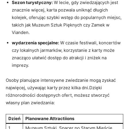
Sezon turystyczny:
W lecie, gdy zwiedzających jest
znacznie więcej, karta pozwala uniknąć długich
kolejek,⁤ oferując szybki ‍wstęp do popularnych miejsc,
‍takich jak Muzeum Sztuk ⁢Pięknych czy‌ Zamek w
Vianden.
wydarzenia specjalne:
W⁣ czasie‍ festiwali, koncertów
czy lokalnych ‌jarmarków, ⁤korzystanie‌ z⁤ karty może
znacząco ułatwić dostęp ‌do atrakcji i zniżek na
imprezy.
Osoby planujące intensywne zwiedzanie mogą zyskać
najwięcej, używając karty przez kilka dni.Dzięki
różnorodności dostępnych ofert, ​możesz stworzyć⁤
własny plan zwiedzania:
Dzień
Planowane Attractiions
1
Muzeum Sztuki, Spacer po Starym Mieście