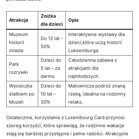
Zniżka
Atrakcja
Opis
dla dzieci
Muzeum‌
Interaktywne ‍wystawy ‌dla
Do ⁢12 ‌lat -​
historii
dzieci,które uczą ‌historii
50%
miasta
⁢Luksemburga.
Dzieci‍ do
Całodzienna zabawa z
Park
5 lat – za
atrakcjami dla
rozrywki
darmo
najmłodszych.
Wycieczka
Dzieci do
Malownicza podróż znaną
statkiem ‍po⁣
10‍ lat –
rzeką,‍ idealna na rodzinny
Mozeli
30%
relaks.
Ostatecznie, korzystanie z Luxembourg Card‌ przynosi
szereg korzyści, które sprawiają, ‌że rodzinne wakacje
stają się bardziej ​przystępne i pełne ‍radości. ⁢Atrakcyjne