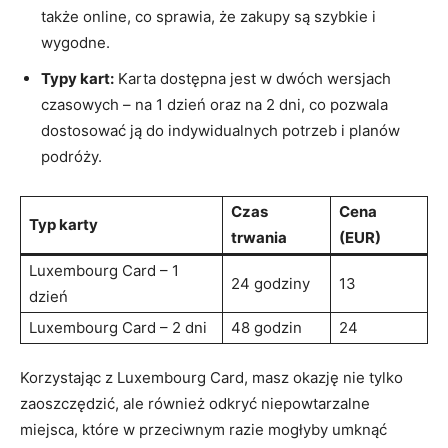
także online, co sprawia, że zakupy są szybkie i
⁢wygodne.
Typy kart:
Karta dostępna jest ⁤w dwóch wersjach
⁤czasowych – na⁣ 1 ⁤dzień oraz na 2 dni, ⁤co pozwala
dostosować ją do ‍indywidualnych ‍potrzeb i planów
podróży.
Czas ​
Cena
Typ karty
trwania
⁤(EUR)
Luxembourg Card – 1
24 godziny
13
dzień
Luxembourg Card – 2 dni
48 godzin
24
Korzystając z Luxembourg Card, masz okazję nie tylko‍
zaoszczędzić, ale również odkryć niepowtarzalne
miejsca, które w⁣ przeciwnym razie ​mogłyby​ umknąć