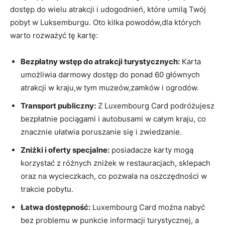
dostęp do​ wielu atrakcji i ‍udogodnień,⁢ które umilą Twój
⁢pobyt w Luksemburgu. Oto ⁣kilka powodów,dla których⁣
warto rozważyć tę ⁤kartę:
Bezpłatny wstęp do atrakcji turystycznych:
Karta‌
umożliwia ⁣darmowy dostęp do ponad 60 głównych
atrakcji‍ w kraju,w tym muzeów,zamków i ogrodów.
Transport publiczny:
Z Luxembourg Card ⁢podróżujesz
bezpłatnie pociągami​ i ‍autobusami w całym⁢ kraju,​ co
znacznie ułatwia ​poruszanie się ⁢i zwiedzanie.
Zniżki​ i oferty specjalne:
posiadacze ‍karty mogą
‌korzystać⁢ z⁤ różnych zniżek w restauracjach, sklepach
oraz na wycieczkach, co pozwala na oszczędności w
trakcie pobytu.
Łatwa dostępność:
Luxembourg⁣ Card można nabyć
bez problemu w punkcie informacji turystycznej, a