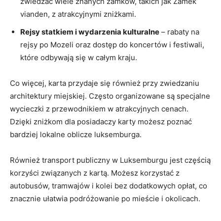
zwiedzać wiele znanych zamków, ​takich jak Zamek
vianden, z atrakcyjnymi zniżkami.
Rejsy‌ statkiem i ⁣wydarzenia kulturalne
– ​rabaty na
rejsy po Mozeli oraz dostęp do koncertów ‌i festiwali,
które odbywają⁢ się w całym ⁤kraju.
Co⁣ więcej,​ karta przydaje ‌się również przy⁤ zwiedzaniu
architektury miejskiej.​ Często organizowane ‌są‍ specjalne​
wycieczki z przewodnikiem w atrakcyjnych cenach.
⁢Dzięki⁤ zniżkom ‌dla posiadaczy ‍karty możesz poznać
bardziej⁤ lokalne oblicze luksemburga.
Również transport publiczny w Luksemburgu jest częścią
korzyści związanych z kartą. ​Możesz korzystać z
autobusów, tramwajów i⁢ kolei bez dodatkowych opłat, co
znacznie⁤ ułatwia podróżowanie po mieście⁣ i okolicach.