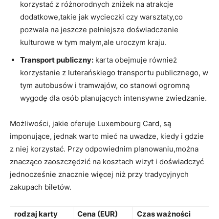
⁣korzystać z różnorodnych zniżek na ​atrakcje
dodatkowe,takie jak wycieczki czy warsztaty,co
‌pozwala na jeszcze pełniejsze doświadczenie
kulturowe ⁤w tym ⁤małym,ale ⁣uroczym kraju.
Transport publiczny:
karta obejmuje również
korzystanie z luterańskiego transportu publicznego, w
tym autobusów i tramwajów, co stanowi ogromną
wygodę dla osób planujących​ intensywne zwiedzanie.
Możliwości,⁢ jakie ⁤oferuje Luxembourg Card, są⁢
imponujące, jednak‌ warto mieć na uwadze, kiedy⁤ i gdzie
z⁢ niej korzystać. Przy odpowiednim planowaniu,można
znacząco‌ zaoszczędzić⁢ na​ kosztach wizyt ‌i doświadczyć
jednocześnie‌ znacznie więcej niż przy ⁤tradycyjnych
zakupach‌ biletów.
rodzaj ​karty
Cena (EUR)
Czas ⁤ważności