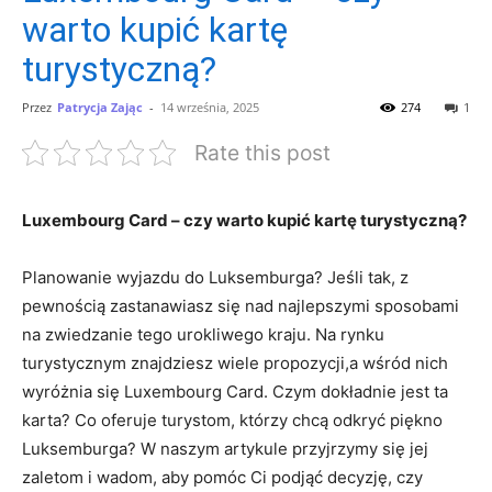
warto kupić kartę
turystyczną?
Przez
Patrycja Zając
-
14 września, 2025
274
1
Rate this post
Luxembourg Card – ⁤czy​ warto kupić kartę turystyczną?
Planowanie⁢ wyjazdu do Luksemburga? ‍Jeśli tak, z
pewnością zastanawiasz się⁤ nad⁢ najlepszymi sposobami​
na zwiedzanie tego urokliwego ⁤kraju. Na⁤ rynku
turystycznym ‌znajdziesz wiele propozycji,a wśród‌ nich
⁢wyróżnia się Luxembourg Card. Czym‍ dokładnie jest​ ta
karta? Co oferuje turystom, którzy chcą odkryć piękno
Luksemburga? W naszym artykule ‍przyjrzymy się jej ​
zaletom ⁢i ‌wadom, aby pomóc ⁤Ci podjąć decyzję, ⁣czy