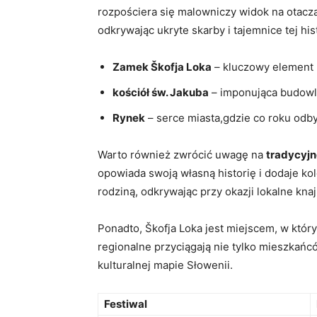
rozpościera się malowniczy widok na⁣ otacza
odkrywając ukryte skarby i tajemnice tej ⁣hi
Zamek ⁤Škofja Loka
– ‌kluczowy⁢ element
kościół św. ‍Jakuba
– ‌imponująca budowla
Rynek
– serce‍ miasta,gdzie co roku odbyw
Warto⁤ również zwrócić uwagę na
tradycyj
opowiada swoją własną historię‌ i dodaje k
⁤rodziną,⁤ odkrywając przy okazji⁣ lokalne 
Ponadto, Škofja Loka ‌jest miejscem, w‍ któ
regionalne przyciągają ‌nie tylko mieszkańcó
kulturalnej mapie Słowenii.
Festiwal