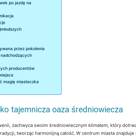
wek po⁢ jazdę na
nikacja
cje
ajmłodszych
azywana przez pokolenia
w ​nadchodzących
alnych producentów
 miejsca
ć magię miasteczka
ako tajemnicza oaza średniowiecza
owenii, zachwyca swoim średniowiecznym⁢ klimatem, który dotrwał
tradycji, tworząc⁤ harmonijną⁤ całość. W centrum miasta znajduje 