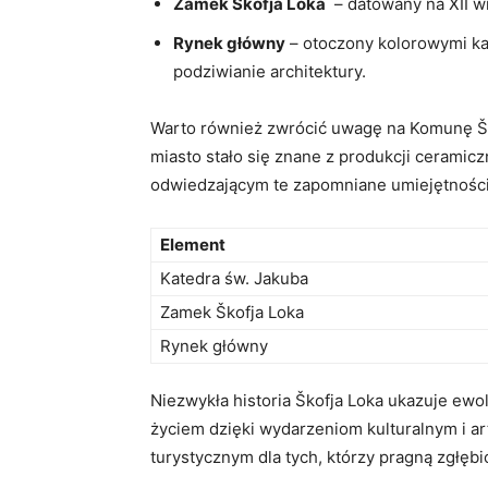
Zamek Škofja Loka
​ – datowany na XII w
Rynek główny
– otoczony kolorowymi‍ ka
podziwianie architektury.
Warto⁣ również zwrócić uwagę na​ Komunę Š
miasto stało się znane z ​produkcji ⁤ceramic
odwiedzającym te zapomniane⁢ umiejętności
Element
Katedra św. Jakuba
Zamek Škofja‌ Loka
Rynek główny
Niezwykła historia Škofja Loka‍ ukazuje ewolu
życiem dzięki wydarzeniom kulturalnym i art
turystycznym dla tych,​ którzy pragną zgłębi