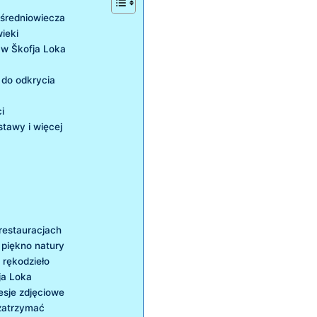
 średniowiecza
wieki
​ Škofja ‌Loka
 do odkrycia
i
ystawy i więcej
⁢restauracjach
 piękno natury
 rękodzieło
ja Loka
esje zdjęciowe
 zatrzymać