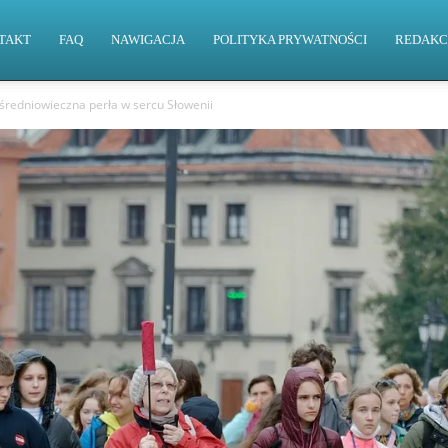
TAKT
FAQ
NAWIGACJA
POLITYKA PRYWATNOŚCI
REDAKC
 średniowieczna perła w sercu Słowenii