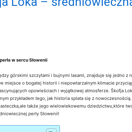
a Loka – średniowieczna
perła w sercu Słowenii
dzy górskimi szczytami i⁤ bujnymi‍ lasami, znajduje się‌ jedno z
 miejsce ⁤o‍ bogatej historii‌ i niepowtarzalnym klimacie‍ przycią
ascynujących opowieściach i wyjątkowej atmosferze. Škofja Loka
lnym przykładem tego, jak historia ​splata się z nowoczesnością.⁢ 
asteczka,ale także jego wielowiekowemu dziedzictwu,które twor
niowiecznej perły⁤ Słowenii!