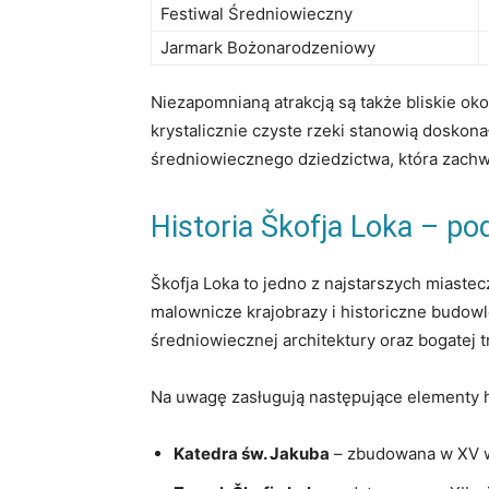
Festiwal Średniowieczny
Jarmark Bożonarodzeniowy
Niezapomnianą ⁤atrakcją są ⁤także bliskie oko
krystalicznie czyste rzeki stanowią doskona
średniowiecznego ‍dziedzictwa, która zachw
Historia Škofja Loka – pod
Škofja Loka to jedno z najstarszych miastecze
⁢malownicze krajobrazy i⁢ historiczne budo
średniowiecznej architektury oraz bogatej ​tr
Na⁣ uwagę zasługują następujące⁢ elementy 
Katedra św. Jakuba
⁢– zbudowana⁢ w XV ⁤