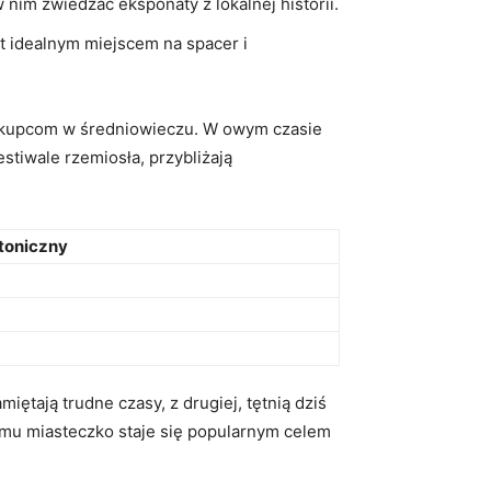
w nim zwiedzać eksponaty z lokalnej historii.
t idealnym miejscem⁤ na spacer i
i kupcom w średniowieczu. W owym‍ czasie
estiwale rzemiosła, przybliżają
ktoniczny
tają ⁤trudne‍ czasy, z ⁣drugiej, tętnią dziś
temu‌ miasteczko staje się popularnym celem