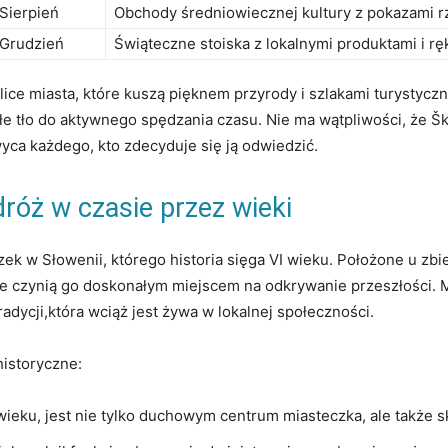
Sierpień
Obchody średniowiecznej kultury z pokazami rz
Grudzień
Świąteczne stoiska z‍ lokalnymi produktami i ‌r
lice miasta,⁤ które ⁣kuszą ‍pięknem przyrody‍ i szlakami turystycz
łe tło ‌do ‌aktywnego spędzania czasu. Nie ma wątpliwości, że Šk
yca każdego, kto zdecyduje się ją odwiedzić.
róż ⁢w czasie przez wieki
k w ⁤Słowenii, którego historia sięga‍ VI ‌wieku. Położone u zbie
wle czynią go doskonałym miejscem ‍na odkrywanie przeszłości. 
adycji,która wciąż​ jest żywa w lokalnej‌ społeczności.
historyczne:
wieku, jest nie tylko⁢ duchowym centrum miasteczka, ale także sk