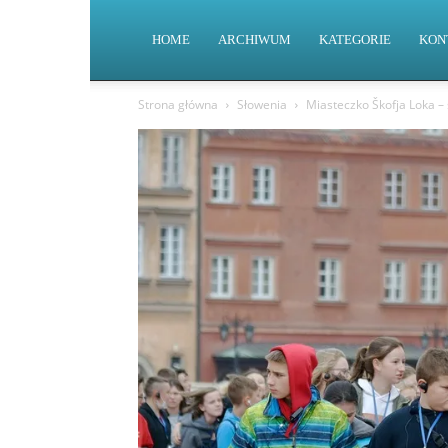
HOME
ARCHIWUM
KATEGORIE
KON
Strona główna
Słowenia
Miasteczko Škofja Loka –