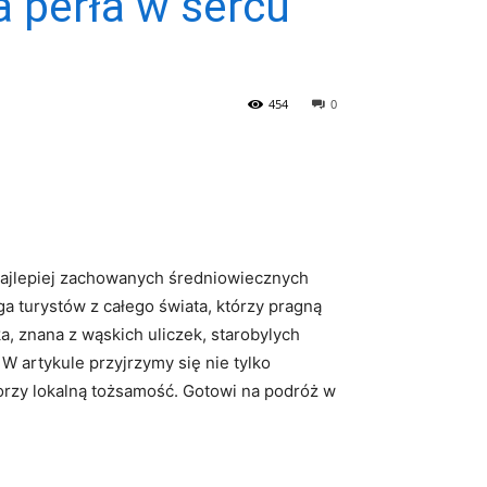
 perła w sercu
454
0
 ⁢najlepiej​ zachowanych średniowiecznych
ga turystów z całego ‍świata, którzy⁢ pragną
, znana z wąskich‌ uliczek, starobylych
W⁤ artykule ‌przyjrzymy się nie tylko
zy lokalną tożsamość. ⁢Gotowi ​na podróż w