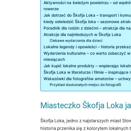
Aktywności na świeżym powietrzu – od ⁢wędró
rowerze
Jak dotrzeć ⁤do Škofja Loka – transport i komu
kiedy odwiedzić‌ Škofja loka – sezonowe atrak
Poradnik dla rodzin z dziećmi – atrakcje dla n
Atrakcje dla najmłodszych w Škofja Loka
Ciekawe wydarzenia ⁣dla dzieci
Lokalne legendy i ​opowieści – historia przek
Wydarzenia ​kulturalne ‍– co warto zobaczyć 
miesiącach
Jak kupić lokalne produkty – wspierając ⁣lok
Škofja Loka‍ w literaturze ⁣i‌ filmie‌ – inspirujące
Wskazówki dla​ fotografów amatorów – uchwy
Przykład doskonałych miejsc do fotografii
Miasteczko Škofja‍ Loka j
Škofja Loka,⁤ jedno z najstarszych miast Sł
historia przenika się z kolorytem lokalnych 