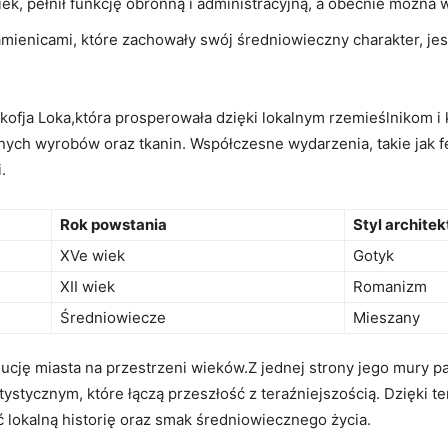
iek, ⁣pełnił funkcję obronną i administracyjną, a obecnie można‌ 
mienicami,⁣ które zachowały swój średniowieczny charakter, jes
kofja Loka,która prosperowała dzięki lokalnym rzemieślnikom 
znych wyrobów oraz tkanin. ⁢Współczesne wydarzenia, takie jak f
.
Rok powstania
Styl ⁣archite
XVe⁢ wiek
Gotyk
XII wiek
Romanizm
Średniowiecze
Mieszany
cję​ miasta⁣ na przestrzeni wieków.Z jednej strony jego mury pamię
ystycznym, które łączą przeszłość⁤ z teraźniejszością. Dzięki 
ć​ lokalną historię oraz smak ⁢średniowiecznego życia.