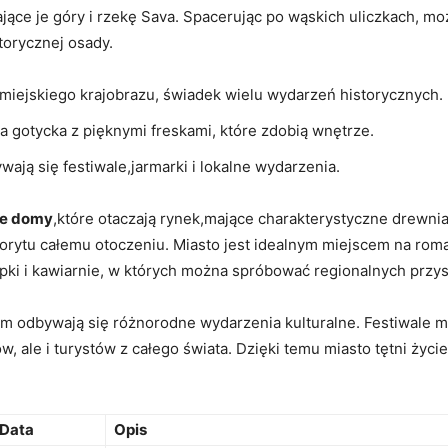
jące je góry i rzekę Sava. Spacerując po ‍wąskich uliczkach, mo
storycznej osady.
 miejskiego krajobrazu, świadek​ wielu ⁤wydarzeń historycznych.
 gotycka z pięknymi freskami, które zdobią ‍wnętrze.
ają się festiwale,jarmarki ⁣i ⁤lokalne wydarzenia.
ne domy
,które otaczają rynek,mające charakterystyczne⁣ drewnia
olorytu całemu ‌otoczeniu. Miasto jest idealnym miejscem na ro
knajpki i kawiarnie, w ⁢których można spróbować regionalnych prz
rym odbywają się różnorodne wydarzenia kulturalne. Festiwale mu
w, ale i turystów z⁣ całego ⁣świata. Dzięki temu miasto tętni ży
Data
Opis