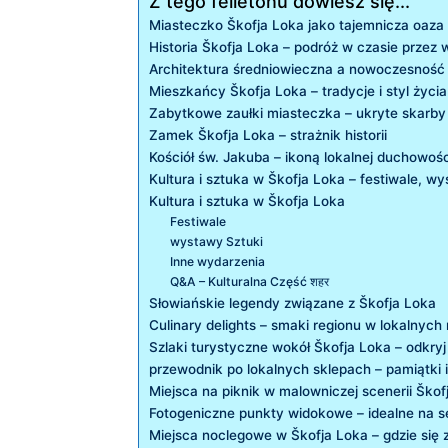
Z tego felietonu dowiesz się...
Miasteczko Škofja‍ Loka jako tajemnicza oaza
Historia Škofja Loka – podróż ⁢w czasie przez 
Architektura​ średniowieczna a nowoczesność w
Mieszkańcy Škofja Loka – tradycje ​i styl życia
Zabytkowe zaułki miasteczka – ukryte skarby
Zamek Škofja Loka – ‍strażnik ⁤historii
Kościół ‌św. Jakuba – ikoną lokalnej duchowośc
Kultura i sztuka w ⁣Škofja Loka – ‍festiwale,‌ w
Kultura i​ sztuka w Škofja Loka
Festiwale
wystawy Sztuki
Inne wydarzenia
Q&A ‌–‍ Kulturalna Część शहर
Słowiańskie ⁣legendy związane z ‍Škofja Loka
Culinary delights​ – ​smaki regionu w lokalnych 
Szlaki turystyczne wokół Škofja Loka – odkryj
przewodnik po ⁢lokalnych sklepach – pamiątki i
Miejsca na piknik ​w malowniczej scenerii Škof
Fotogeniczne punkty widokowe – ​idealne na​ s
Miejsca noclegowe w Škofja Loka – gdzie się