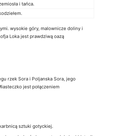
emiosła i tańca.
ękodziełem.
nymi. wysokie ‌góry, malownicze doliny i
ofja Loka jest prawdziwą⁤ oazą
gu ⁣rzek Sora i Poljanska‍ Sora, jego
Miasteczko⁣ jest połączeniem
arbnicą sztuki ⁢gotyckiej.