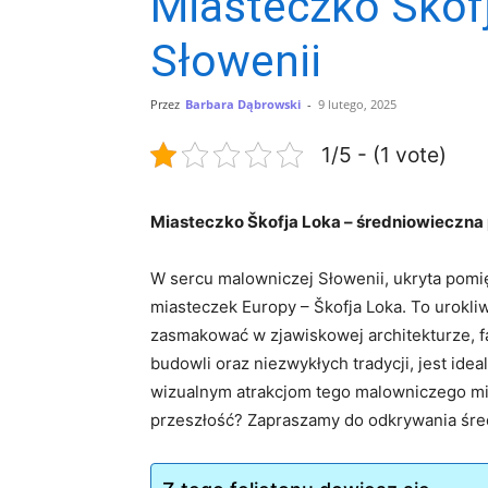
Miasteczko Škofj
Słowenii
Przez
Barbara Dąbrowski
-
9 lutego, 2025
1/5 - (1 vote)
Miasteczko Škofja Loka –‍ średniowieczna 
W sercu​ malowniczej Słowenii, ukryta ‍pomię
miasteczek‍ Europy – Škofja Loka. To urokliwe
zasmakować w zjawiskowej ‌architekturze, f
budowli ​oraz niezwykłych tradycji, jest idea
wizualnym atrakcjom tego malowniczego‍ mi
przeszłość? Zapraszamy do odkrywania śred