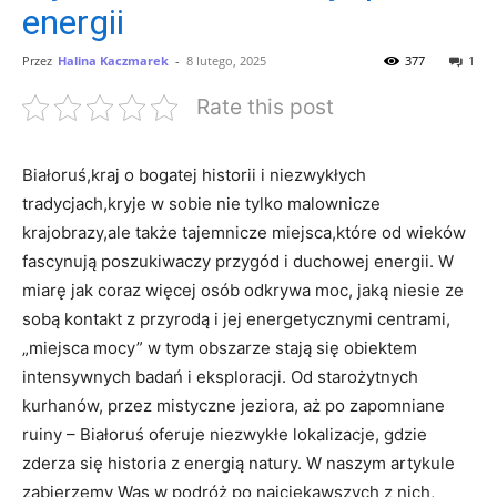
energii
Przez
Halina Kaczmarek
-
8 lutego, 2025
377
1
Rate this post
Białoruś,kraj o bogatej historii i niezwykłych
tradycjach,kryje ​w sobie nie tylko malownicze
krajobrazy,ale także tajemnicze miejsca,które od wieków
⁣fascynują poszukiwaczy​ przygód‍ i duchowej energii.⁣ W
miarę jak coraz⁢ więcej osób ⁢odkrywa moc, ‍jaką‌ niesie‌ ze
sobą kontakt z przyrodą i jej energetycznymi centrami,
„miejsca mocy” w‌ tym obszarze ​stają się obiektem
intensywnych badań i eksploracji.‍ Od starożytnych
kurhanów, przez mistyczne jeziora, aż po zapomniane
ruiny ‌– Białoruś oferuje niezwykłe lokalizacje, gdzie
zderza się‌ historia z energią natury. W naszym‍ artykule
zabierzemy⁤ Was w podróż ‌po najciekawszych z ‌nich,