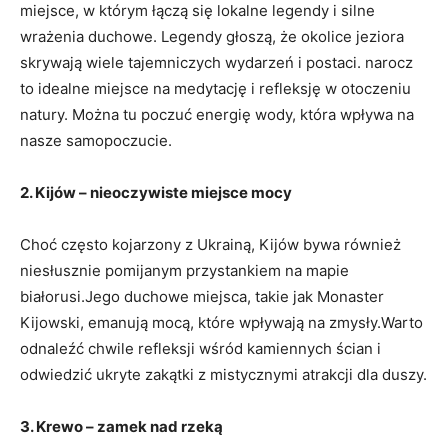
miejsce, w którym łączą się lokalne legendy ​i silne
⁤wrażenia duchowe. Legendy głoszą, że okolice jeziora‌
skrywają wiele‍ tajemniczych wydarzeń i postaci. narocz
to idealne miejsce na medytację ‍i refleksję⁢ w ‌otoczeniu⁢
natury.‌ Można tu poczuć energię wody, która​ wpływa na
nasze samopoczucie.
2. Kijów – nieoczywiste miejsce mocy
Choć często kojarzony z Ukrainą, Kijów bywa również
niesłusznie pomijanym przystankiem ⁣na mapie
białorusi.Jego duchowe miejsca, takie jak Monaster
Kijowski, emanują mocą,⁣ które wpływają na zmysły.Warto
⁣odnaleźć chwile⁤ refleksji wśród kamiennych ścian i
odwiedzić ukryte ​zakątki z mistycznymi atrakcji dla duszy.
3. Krewo ⁢– zamek​ nad⁣ rzeką