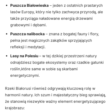
Puszcza Białowieska
– jeden z ostatnich prastarych
lasów Europy, który nie​ tylko zachwyca przyrodą,⁤ ale‍
także przyciąga naładowane energią​ drzewami
grabowymi i dębami.
Puszcza nalibocka
– znana z bogatej fauny i flory,
pełna jest magicznych zakątków sprzyjających
refleksji i medytacji.
Lasy na Polesiu
– w tej dzikiej przestrzeni natury
odnajdziesz bogate ekosystemy oraz⁤ rzadkie gatunki
roślin,które same w sobie są skarbami
energetycznymi.
Rzeki ⁣Białorusi również odgrywają kluczową⁤ rolę‌ w
harmonii natury. ​Ich szum⁣ i ‍majestatyczny‌ bieg sprawiają,
‍że stanowią ‌niezwykle‌ ważny element ⁢energetyzującego
krajobrazu: