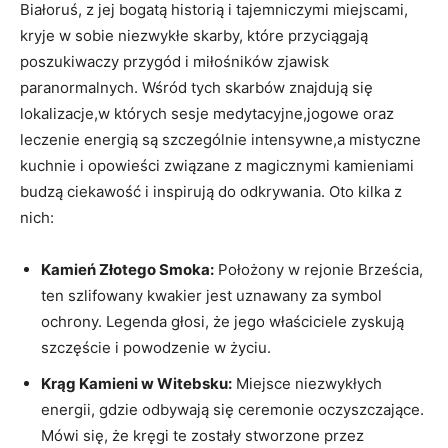
Białoruś, z jej bogatą historią i ⁢tajemniczymi miejscami,
⁤kryje w ⁢sobie niezwykłe skarby, które przyciągają
poszukiwaczy przygód i miłośników zjawisk
paranormalnych. Wśród tych skarbów znajdują się
lokalizacje,w których‌ sesje medytacyjne,jogowe oraz
leczenie ​energią są szczególnie intensywne,a mistyczne
kuchnie i​ opowieści ⁤związane z ⁢magicznymi kamieniami
budzą ciekawość ⁤i inspirują do odkrywania. Oto kilka z
nich:
Kamień Złotego Smoka:
Położony w rejonie Brześcia,⁤
ten szlifowany kwakier jest uznawany za symbol
ochrony. Legenda głosi, ⁤że jego właściciele zyskują
szczęście ​i powodzenie⁢ w życiu.
Krąg Kamieni w Witebsku:
Miejsce niezwykłych
energii, ⁢gdzie odbywają się ceremonie oczyszczające.
‍Mówi się, że kręgi te zostały ⁣stworzone przez