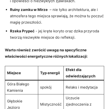
i opowieści o‍ niezwykłych zjawiskach.
Ruiny zamku w Mirze
⁣ – nie tylko architektura, ‌ale ‍i
atmosfera tego miejsca sprawiają, że ‍można tu ​poczuć
​magię przeszłości.
Rzeka Prypeć
-​ jej kręte koryto oraz dzika przyroda
tworzą niezwykłe miejsce ‍do⁢ refleksji.
Warto również zwrócić uwagę⁣ na ⁤specyficzne
właściwości ⁢energetyczne różnych ‍lokalizacji:
Efekt dla
Miejsce
Typ energii
odwiedzających
Góra Białego
spokój
Relaks i medytacja
Kamienia
Uczucie
Głębokie
Mistyczność
zjednoczenia⁢ z
⁢Jezioro