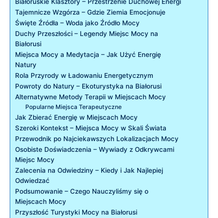
Białoruskie Klasztory – Przestrzenie Duchowej Energi
Tajemnicze Wzgórza – Gdzie Ziemia Emocjonuje
Święte Źródła –⁣ Woda jako Źródło Mocy
Duchy ‌Przeszłości – Legendy Miejsc Mocy na
Białorusi
Miejsca‍ Mocy a Medytacja –⁢ Jak Użyć​ Energię
Natury
Rola Przyrody w Ładowaniu Energetycznym
Powroty do Natury – Ekoturystyka na Białorusi
Alternatywne Metody Terapii w Miejscach Mocy
Popularne Miejsca Terapeutyczne
Jak Zbierać Energię w Miejscach ​Mocy
Szeroki Kontekst⁢ – Miejsca Mocy⁤ w‍ Skali Świata
Przewodnik po Najciekawszych Lokalizacjach Mocy
Osobiste Doświadczenia – Wywiady z Odkrywcami
Miejsc ⁤Mocy
Zalecenia ‌na Odwiedziny – Kiedy ‍i Jak Najlepiej
Odwiedzać
Podsumowanie ⁢– Czego Nauczyliśmy się o
Miejscach Mocy
Przyszłość Turystyki Mocy na Białorusi