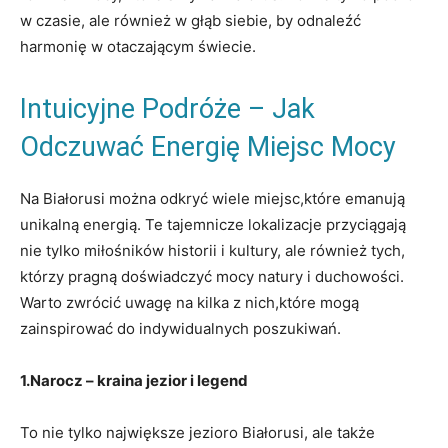
w czasie, ale również w głąb siebie, by odnaleźć
harmonię w otaczającym świecie.
Intuicyjne⁣ Podróże ‍– Jak
Odczuwać Energię ⁣Miejsc Mocy
Na Białorusi można⁣ odkryć‍ wiele ⁣miejsc,które emanują
unikalną⁤ energią.​ Te ⁢tajemnicze lokalizacje przyciągają⁢
nie ⁤tylko miłośników historii i kultury, ale również tych,
którzy⁣ pragną doświadczyć mocy natury i duchowości.⁤
Warto zwrócić uwagę na kilka z‌ nich,które ‌mogą
zainspirować do indywidualnych poszukiwań.
1.Narocz⁤ – kraina jezior ⁤i ‌legend
To nie tylko największe jezioro Białorusi, ale także