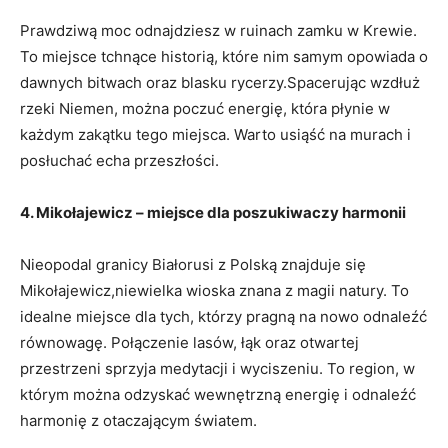
Prawdziwą ⁢moc odnajdziesz w ruinach zamku w Krewie.
To ⁤miejsce⁤ tchnące historią, ‌które nim samym ⁤opowiada o
dawnych bitwach oraz ‌blasku⁣ rycerzy.Spacerując wzdłuż
rzeki ‌Niemen, można poczuć energię, która płynie‍ w
każdym zakątku tego miejsca. Warto usiąść na murach i
posłuchać echa przeszłości.
4. Mikołajewicz – miejsce dla poszukiwaczy harmonii
Nieopodal⁣ granicy Białorusi z Polską znajduje się
Mikołajewicz,niewielka ​wioska znana z‍ magii natury. To
idealne⁢ miejsce dla tych, którzy pragną ⁤na nowo odnaleźć⁣
równowagę. ‌Połączenie lasów, łąk oraz ⁣otwartej
przestrzeni ‌sprzyja medytacji​ i​ wyciszeniu. To region, w
którym można odzyskać wewnętrzną ‌energię‍ i odnaleźć‌
harmonię z otaczającym ⁢światem.