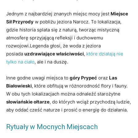
Jednym z ⁤najbardziej ⁢znanych miejsc mocy jest
Miejsce
Sił Przyrody
​w pobliżu jeziora Narocz.⁢ To lokalizacja,
gdzie ⁣historia splata ⁢się​ z naturą, tworząc mistyczną
atmosferę sprzyjającą refleksji i duchowemu
‍rozwojowi.Legenda głosi, że woda z jeziora
posiada
uzdrawiające właściwości
, ‌
które działają nie
tylko na ciało
, ​ale i na ‍duszę.
Inne godne ⁢uwagi miejsca to⁤
góry Prypeć
oraz
Las
Białowieski
,‍ które obfitują w różnorodność flory ⁣i fauny.
W⁣ obu tych lokalizacjach można odnaleźć starożytne
słowiańskie ołtarze
, do których wciąż przychodzą⁣ ludzie,
aby oddać cześć naturze i prosić ⁣o energię do działania.
Rytuały w Mocnych ‍Miejscach