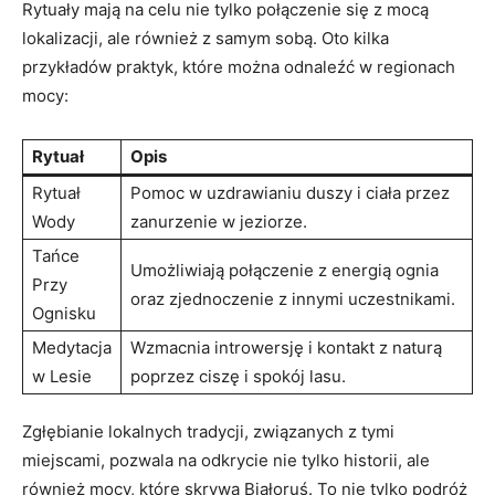
Rytuały mają ‍na‌ celu nie tylko połączenie⁢ się z mocą
lokalizacji, ale również z samym sobą. Oto kilka
przykładów ‌praktyk, które można odnaleźć w regionach
mocy:
Rytuał
Opis
Rytuał
Pomoc w​ uzdrawianiu duszy i ciała przez
Wody
zanurzenie w jeziorze.
Tańce
Umożliwiają połączenie z energią‌ ognia
Przy
oraz ​zjednoczenie z innymi‌ uczestnikami.
Ognisku
Medytacja
Wzmacnia introwersję i‌ kontakt z naturą
w Lesie
poprzez ciszę ⁣i ⁤spokój lasu.
Zgłębianie lokalnych tradycji, związanych z tymi
⁤miejscami, pozwala na odkrycie nie tylko⁢ historii, ale
‌również ‍mocy, które skrywa​ Białoruś.‍ To nie tylko podróż