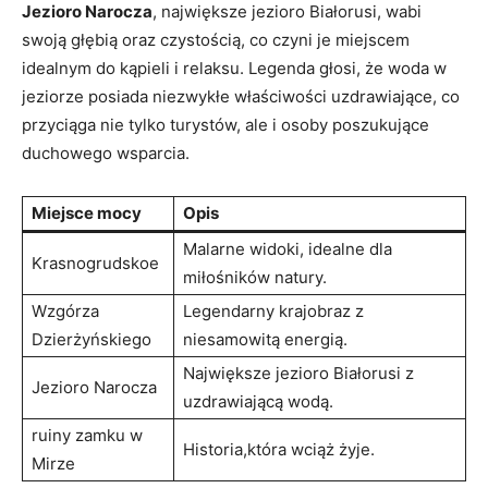
Jezioro​ Narocza
, największe jezioro⁢ Białorusi,⁢ wabi
swoją głębią oraz czystością, co czyni je miejscem
idealnym do kąpieli i relaksu. Legenda głosi, że ‍woda⁤ w
⁢jeziorze posiada niezwykłe właściwości uzdrawiające, co ​
przyciąga​ nie tylko turystów, ale i osoby poszukujące
duchowego⁣ wsparcia.
Miejsce mocy
Opis
Malarne widoki, idealne dla
Krasnogrudskoe
miłośników natury.
Wzgórza
Legendarny krajobraz z
Dzierżyńskiego
niesamowitą energią.
Największe jezioro ‌Białorusi z
Jezioro Narocza
uzdrawiającą wodą.
ruiny zamku w
Historia,która wciąż⁢ żyje.
Mirze