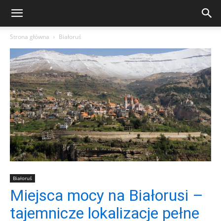
Strona główna
Białoruś
Białoruś
Miejsca mocy na Białorusi –
tajemnicze lokalizacje pełne