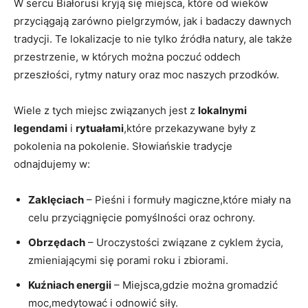
W​ sercu Białorusi⁤ kryją się miejsca, ⁣które‍ od wieków
przyciągają zarówno⁢ pielgrzymów, jak i ‌badaczy dawnych
tradycji. Te lokalizacje to nie ​tylko źródła natury, ale także
przestrzenie, w których można poczuć ‌oddech
przeszłości, rytmy natury oraz⁢ moc naszych przodków.
Wiele z tych miejsc ⁤związanych jest z
lokalnymi
legendami
‌i
rytuałami
,które przekazywane ‌były z
pokolenia na pokolenie. Słowiańskie tradycje⁢
odnajdujemy w:
Zaklęciach
– Pieśni i formuły magiczne,które miały na ​
celu przyciągnięcie pomyślności​ oraz ochrony.
Obrzędach
– Uroczystości związane z cyklem życia,
zmieniającymi się porami roku i zbiorami.
Kuźniach energii
‍– Miejsca,gdzie można​ gromadzić ​
moc,medytować i odnowić siły.