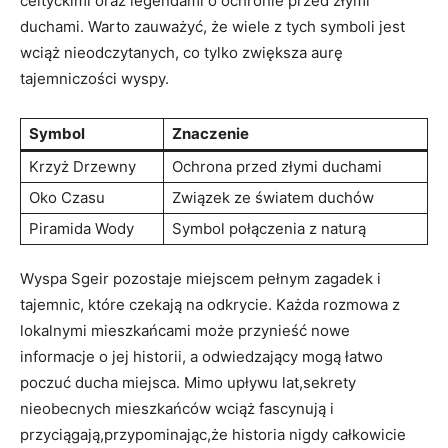
celtyckimi oraz legendami o ochronie przed złymi
duchami. Warto zauważyć, że wiele z tych ‌symboli jest⁢
wciąż nieodczytanych, co tylko zwiększa aurę⁢
tajemniczości wyspy.
Symbol
Znaczenie
Krzyż‍ Drzewny
Ochrona ‍przed ⁢złymi​ duchami
Oko Czasu
Związek ze światem duchów
Piramida Wody
Symbol połączenia z​ naturą
Wyspa Sgeir pozostaje miejscem pełnym‍ zagadek⁣ i
tajemnic, ‍które‍ czekają na odkrycie. Każda rozmowa z
lokalnymi mieszkańcami ⁣może⁣ przynieść nowe
informacje o jej historii,‍ a⁤ odwiedzający mogą łatwo
poczuć ducha miejsca. Mimo upływu lat,sekrety
‍nieobecnych mieszkańców wciąż fascynują i
przyciągają,przypominając,że historia⁤ nigdy ⁢całkowicie