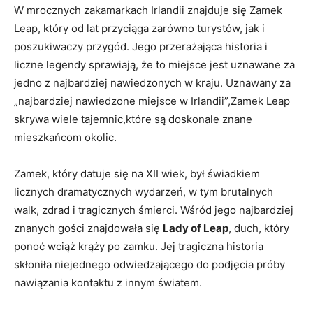
W mrocznych zakamarkach ​Irlandii ​znajduje ⁢się Zamek
Leap, który od lat przyciąga zarówno turystów, jak i
poszukiwaczy przygód. Jego przerażająca historia‌ i
liczne legendy sprawiają, że to⁢ miejsce jest‍ uznawane⁣ za‍
jedno z najbardziej nawiedzonych w kraju.⁣ Uznawany‍ za
„najbardziej nawiedzone ⁢miejsce⁤ w⁤ Irlandii”,Zamek Leap
skrywa wiele tajemnic,które​ są doskonale znane
⁣mieszkańcom okolic.
Zamek, który datuje się‍ na XII wiek, był ⁢świadkiem
licznych dramatycznych wydarzeń, w tym brutalnych
walk, zdrad​ i tragicznych śmierci. Wśród jego najbardziej
znanych gości ⁤znajdowała się
Lady‍ of Leap
, duch, który
ponoć wciąż krąży po zamku. Jej⁤ tragiczna historia
skłoniła​ niejednego odwiedzającego do ⁤podjęcia‍ próby​
nawiązania‌ kontaktu z innym ‌światem.