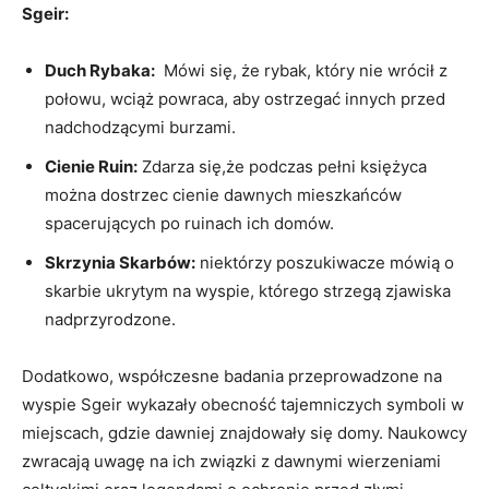
Sgeir:
Duch‌ Rybaka:
⁣ Mówi⁣ się, że rybak, który⁣ nie ⁢wrócił z
połowu, ⁤wciąż powraca, aby ostrzegać innych‍ przed
nadchodzącymi​ burzami.
Cienie Ruin:
⁣Zdarza się,że podczas pełni księżyca
można‌ dostrzec cienie dawnych mieszkańców
spacerujących po ruinach‌ ich domów.
Skrzynia Skarbów:
niektórzy​ poszukiwacze ‍mówią o
skarbie ukrytym na wyspie, ‍którego strzegą zjawiska
⁣nadprzyrodzone.
Dodatkowo, współczesne⁣ badania⁣ przeprowadzone‍ na ​
wyspie Sgeir wykazały obecność ‌tajemniczych⁤ symboli w⁣
miejscach, gdzie dawniej ‍znajdowały ‍się domy. Naukowcy⁢
zwracają⁢ uwagę na ich związki z ⁣dawnymi wierzeniami