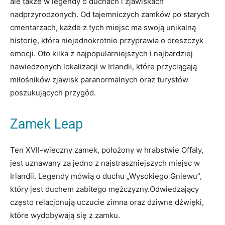
ale‍ także‍ w legendy o duchach i zjawiskach
nadprzyrodzonych. Od tajemniczych zamków ⁣po ⁢starych
cmentarzach, każde z ⁣tych⁢ miejsc ma swoją ⁤unikalną
historię, ​która ⁣niejednokrotnie przyprawia o dreszczyk
emocji. ⁣Oto⁢ kilka ⁣z najpopularniejszych i najbardziej
nawiedzonych‍ lokalizacji w Irlandii, które przyciągają
miłośników zjawisk paranormalnych oraz turystów‌
poszukujących⁤ przygód.
Zamek Leap
Ten XVII-wieczny⁢ zamek, położony ​w hrabstwie Offaly,
jest uznawany za⁤ jedno z⁢ najstraszniejszych ​miejsc ‍w
Irlandii.⁣ Legendy mówią ​o duchu „Wysokiego Gniewu”,​
który ⁤jest‌ duchem zabitego mężczyzny.Odwiedzający
często​ relacjonują uczucie zimna oraz dziwne ⁤dźwięki,
które ‌wydobywają się ​z zamku.