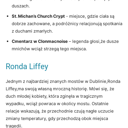
duszach.
St. ​Michan’s Church Crypt
​- miejsce, gdzie ciała są
dobrze zachowane, a podróżnicy relacjonują spotkania
z⁤ duchami zmarłych.
Cmentarz w Clonmacnoise
– legenda ⁣głosi,że dusze⁢
mnichów wciąż strzegą tego miejsca.
Ronda Liffey
Jednym z ​najbardziej znanych mostów w Dublinie,Ronda
Liffey,ma swoją⁣ własną mroczną historię. Mówi⁣ się,⁣ że
duch młodej kobiety, która zginęła w tragicznym
⁢wypadku, wciąż powraca w⁢ okolicy ‌mostu. Ostatnie
relacje ‌wskazują, że‍ przechodnie czują nagłe uczucie
zmiany temperatury, ‍gdy⁢ przechodzą‌ obok miejsca
tragedii.