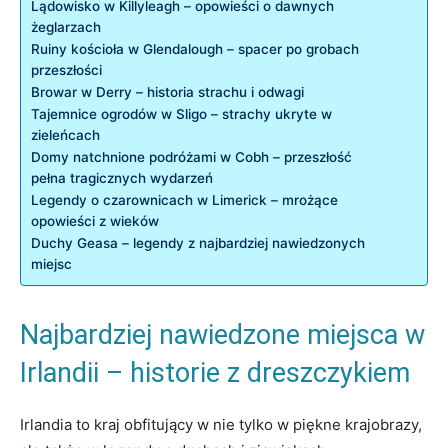
Lądowisko ⁢w Killyleagh – opowieści⁢ o dawnych
żeglarzach
Ruiny⁣ kościoła w ‌Glendalough ​– spacer ⁢po grobach
przeszłości
Browar w ‍Derry – historia⁣ strachu i odwagi
Tajemnice‌ ogrodów ⁤w Sligo‍ – strachy ukryte w
zieleńcach
Domy natchnione ‌podróżami w Cobh –​ przeszłość
pełna ⁢tragicznych wydarzeń
Legendy o czarownicach w ‌Limerick ⁤– mrożące
opowieści‍ z wieków
Duchy Geasa⁢ – ‍legendy z najbardziej nawiedzonych
miejsc
Najbardziej nawiedzone miejsca w
Irlandii – historie z​ dreszczykiem
Irlandia to kraj obfitujący⁣ w nie tylko w piękne ‍krajobrazy,