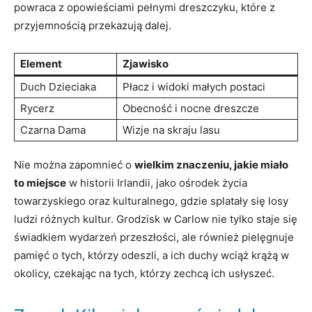
powraca z⁢ opowieściami pełnymi dreszczyku, które z
przyjemnością przekazują ⁣dalej.
Element
Zjawisko
Duch Dzieciaka
Płacz⁢ i ⁤widoki małych postaci
Rycerz
Obecność‌ i nocne‍ dreszcze
Czarna Dama
Wizje na skraju lasu
Nie ‍można ‌zapomnieć o
wielkim ‌znaczeniu, jakie⁣ miało
to miejsce
​w historii Irlandii, jako ośrodek ‌życia
towarzyskiego⁤ oraz kulturalnego, gdzie‍ splatały się losy‌
ludzi różnych‌ kultur. Grodzisk w Carlow nie tylko ⁢staje ⁤się
świadkiem ⁤wydarzeń przeszłości, ale również pielęgnuje
pamięć ‌o tych, którzy odeszli, a ich duchy wciąż krążą w
okolicy,⁣ czekając​ na ​tych, którzy zechcą ⁢ich usłyszeć.