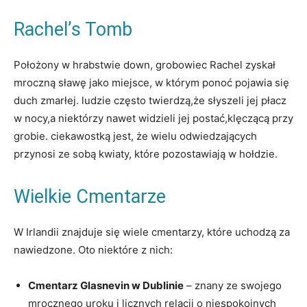
Rachel’s Tomb
Położony w hrabstwie down, grobowiec⁣ Rachel zyskał
mroczną ⁤sławę jako miejsce, w ​którym ⁢ponoć‌ pojawia się
duch zmarłej.⁤ ludzie‍ często twierdzą,że​ słyszeli jej płacz
w nocy,a niektórzy nawet⁢ widzieli ​jej postać,klęczącą przy
grobie. ciekawostką jest, że wielu odwiedzających​
przynosi ​ze sobą kwiaty, które pozostawiają w ⁢hołdzie.
Wielkie Cmentarze
W Irlandii znajduje⁢ się​ wiele​ cmentarzy, które uchodzą za
nawiedzone. Oto niektóre z nich:
Cmentarz Glasnevin w Dublinie
– znany ze swojego
mrocznego⁢ uroku ‌i‌ licznych relacji o niespokojnych