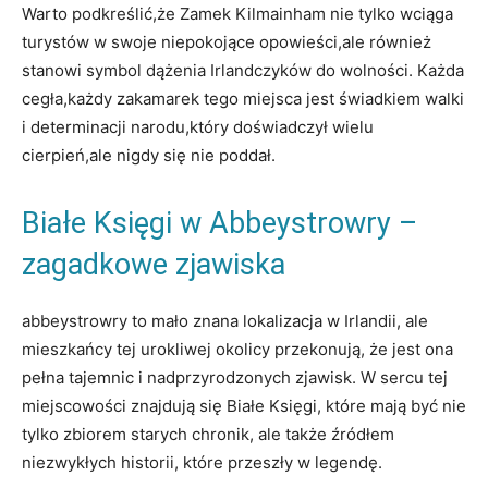
Warto podkreślić,że‍ Zamek Kilmainham ⁣nie tylko wciąga
turystów ​w swoje niepokojące opowieści,ale⁣ również
stanowi symbol ‌dążenia Irlandczyków ‍do ​wolności. Każda
cegła,każdy zakamarek tego miejsca ⁣jest świadkiem walki​
i determinacji narodu,który doświadczył wielu
cierpień,ale nigdy ‌się‌ nie poddał.
Białe ‌Księgi ⁢w Abbeystrowry⁣ –
zagadkowe zjawiska
abbeystrowry to mało znana lokalizacja w‍ Irlandii, ale
mieszkańcy tej urokliwej okolicy przekonują, że jest ona
pełna tajemnic i nadprzyrodzonych zjawisk. W ⁤sercu tej
miejscowości ‍znajdują ‍się‌ Białe Księgi, które ‌mają być nie
tylko zbiorem⁢ starych chronik, ale także źródłem
niezwykłych historii, które przeszły w legendę.