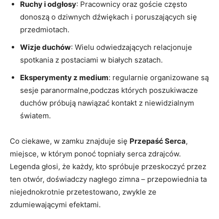
Ruchy i odgłosy
: Pracownicy‍ oraz ⁢goście często
donoszą o dziwnych dźwiękach i poruszających się
przedmiotach.
Wizje duchów
:‌ Wielu odwiedzających⁤ relacjonuje
spotkania z postaciami ‌w białych ‍szatach.
Eksperymenty⁤ z medium
: regularnie organizowane są
​sesje paranormalne,podczas których⁤ poszukiwacze
duchów próbują ‌nawiązać kontakt z niewidzialnym
światem.
Co ciekawe,‍ w ⁣zamku znajduje ‌się
Przepaść Serca
,
miejsce, w którym ponoć topniały ‌serca zdrajców.
Legenda⁢ głosi, że każdy, ⁢kto‍ spróbuje przeskoczyć‌ przez
ten otwór,​ doświadczy nagłego ‍zimna – przepowiednia ta
niejednokrotnie ​przetestowano, zwykle ⁢ze
‍zdumiewającymi efektami.