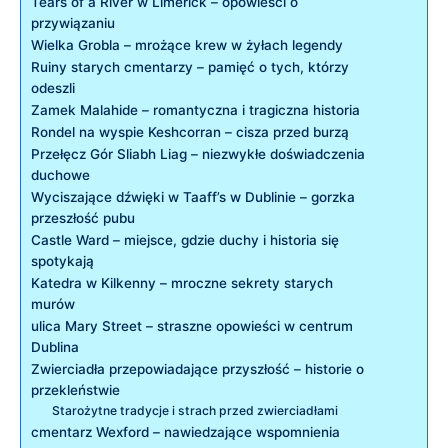
Tears ‍of a River w Limerick ⁤– ‍opowieści ⁤o
‌przywiązaniu
Wielka ⁣Grobla – mrożące krew w ‍żyłach legendy
Ruiny starych⁣ cmentarzy – pamięć o tych, którzy
odeszli
Zamek ⁤Malahide – romantyczna i tragiczna historia
Rondel na wyspie Keshcorran ⁢– cisza ⁤przed burzą
Przełęcz⁣ Gór ⁤Sliabh​ Liag – niezwykłe doświadczenia​
duchowe
Wyciszające dźwięki⁣ w Taaff’s w​ Dublinie – gorzka
przeszłość‍ pubu
Castle ⁣Ward‌ – miejsce, gdzie duchy‍ i historia‍ się⁤
spotykają
Katedra w ⁣Kilkenny‌ – mroczne ‍sekrety ‍starych
murów
ulica ‍Mary‍ Street – ⁢straszne opowieści⁢ w centrum
Dublina
Zwierciadła​ przepowiadające przyszłość – historie o
przekleństwie
Starożytne tradycje i strach przed ⁢zwierciadłami
cmentarz Wexford –​ nawiedzające wspomnienia