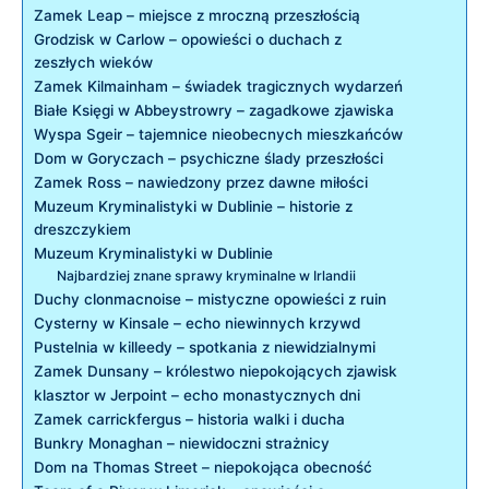
Zamek ‍Leap ‍– miejsce⁤ z ⁢mroczną przeszłością
Grodzisk‍ w‌ Carlow – opowieści o duchach z
zeszłych ​wieków
Zamek Kilmainham –‍ świadek tragicznych wydarzeń
Białe ‌Księgi ⁢w Abbeystrowry⁣ – zagadkowe zjawiska
Wyspa Sgeir – tajemnice nieobecnych mieszkańców
Dom ⁣w ⁣Goryczach ⁢– psychiczne⁢ ślady przeszłości
Zamek Ross‌ – nawiedzony przez dawne‍ miłości
Muzeum Kryminalistyki w Dublinie – historie ⁤z
dreszczykiem
Muzeum Kryminalistyki w⁣ Dublinie
Najbardziej znane sprawy kryminalne​ w⁤ Irlandii
Duchy clonmacnoise –‍ mistyczne opowieści z ruin
Cysterny w Kinsale – echo​ niewinnych krzywd
Pustelnia⁢ w⁤ killeedy – spotkania z niewidzialnymi
Zamek‌ Dunsany ⁤–⁣ królestwo niepokojących zjawisk
klasztor ⁣w Jerpoint – echo monastycznych dni
Zamek carrickfergus – ​historia‍ walki i ducha
Bunkry ⁤Monaghan –‍ niewidoczni‍ strażnicy
Dom⁢ na Thomas Street​ –‍ niepokojąca⁢ obecność