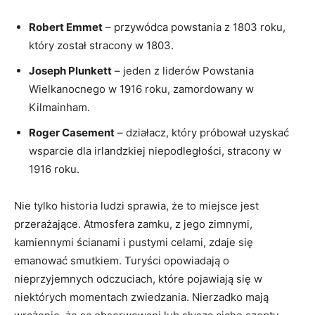
Robert‌ Emmet
‌– przywódca powstania‍ z‍ 1803 roku,
który został ​stracony ​w 1803.
Joseph ⁢Plunkett
– jeden z‌ liderów⁣ Powstania
Wielkanocnego w 1916 ​roku, zamordowany w
Kilmainham.
Roger ⁤Casement
‍– działacz, który próbował‌ uzyskać⁣
wsparcie dla ⁣irlandzkiej niepodległości,‌ stracony w
1916⁢ roku.
Nie‌ tylko historia ludzi sprawia, że to ‌miejsce⁢ jest⁤
przerażające. Atmosfera⁣ zamku, z⁤ jego zimnymi,
kamiennymi ścianami i​ pustymi celami, zdaje się
‌emanować smutkiem. Turyści opowiadają o‌
nieprzyjemnych ‍odczuciach,‍ które pojawiają się w
niektórych ‌momentach zwiedzania.⁣ Nierzadko⁣ mają