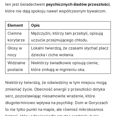
ten jest⁣ świadectwem​
psychicznych śladów​ przeszłości
,
które nie dają spokoju ⁣nawet współczesnym bywalcom.
Element
Opis
Ciemne
Mężczyźni,⁣ którzy tam przebyli, opisują
korytarze
uczucie przejmującego chłodu.
Głosy w ​
Lokalni twierdzą,⁣ że czasami ‌słychać płacz
nocy
dziecka‌ i ciche wołania.
Widzialne
Niektórzy ‍świadkowie opisują cienie,
postacie
które znikają w mgnieniu⁢ oka.
Niektórzy twierdzą, że odwiedziny w ⁣tym​ miejscu ‍mogą
zmieniać ⁤życie. Obecność energii z‍ przeszłości dotyka
⁤serc, ⁣pozostawiając niesamowite wrażenie, które
długoterminowo ​wpływa na psychikę. Dom w ‌Goryczach
to⁢ nie ⁤tylko punkt na mapie,‌ ale również​ mikrokosmos