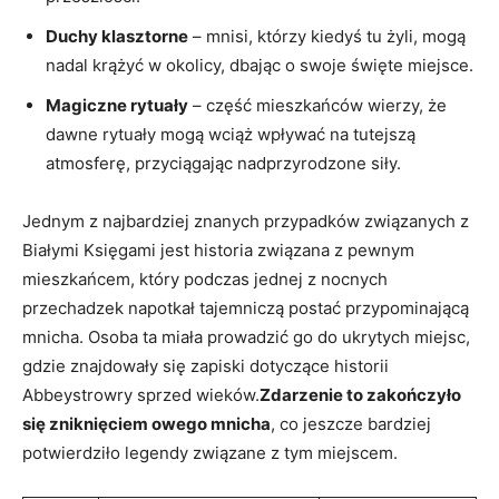
Duchy klasztorne
– mnisi, którzy ‌kiedyś tu żyli,⁤ mogą
⁤nadal krążyć w okolicy, dbając o ‍swoje święte miejsce.
Magiczne rytuały
–‌ część mieszkańców wierzy, że
dawne rytuały mogą wciąż⁣ wpływać​ na tutejszą
atmosferę, przyciągając nadprzyrodzone‍ siły.
Jednym z najbardziej ⁢znanych przypadków związanych z
Białymi ‌Księgami jest ⁢historia związana z⁣ pewnym​
mieszkańcem, ‌który​ podczas jednej z nocnych‍
przechadzek napotkał‌ tajemniczą ⁢postać ⁢przypominającą
mnicha.⁢ Osoba ​ta miała​ prowadzić ⁢go do ukrytych miejsc,
gdzie znajdowały się zapiski dotyczące historii
Abbeystrowry sprzed wieków.
Zdarzenie to zakończyło
‌się ​zniknięciem‌ owego​ mnicha
, co ‍jeszcze ⁤bardziej
potwierdziło⁤ legendy związane ‍z tym miejscem.