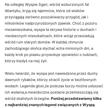
Na odległej Wyspie Sgeir, wśród ‌wzburzonych fal⁢
Atlantyku, kryją się tajemnice, które ‍od ​wieków
przyciągają zarówno poszukiwaczy przygód, jak ‌i
miłośników nadprzyrodzonych zjawisk. Choć ⁣z‍ pozoru
niezamieszkana, wyspa ta skrywa historie o duchach‌ i
nieobecnych mieszkańcach, które wciąż‌ przesiadują‍
wśród ruin starych domów. W każdej chmurze‌
zachodzącego słońca słychać echa ⁣minionych dni,⁤ a
każdy krok​ po piasku ​przywołuje opowieści ⁢o ludziach,⁢
którzy‌ kiedyś​ na niej ⁢żyli.
Wielu ⁢twierdzi, że wyspa ‍jest nawiedzona przez⁣ duchy
dawnych ⁣rybaków, którzy stracili ‍życie ​w bezlitosnych
wodach. Legenda głosi,że podczas burzy można usłyszeć
ich wołania,a niewidoczne postacie ‌przemieszczają się
wśród skalistych‍ brzegów.
Poniżej przedstawiamy kilka⁤
z najbardziej znanych legend związanych ⁣z Wyspą