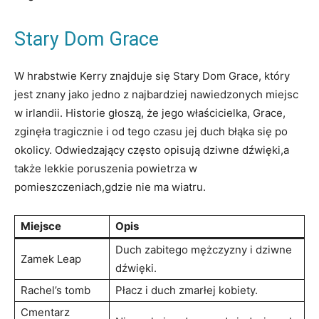
Stary Dom Grace
W hrabstwie​ Kerry ‍znajduje się Stary Dom Grace, który
⁢jest ‌znany jako jedno ⁤z najbardziej nawiedzonych miejsc
⁢w irlandii. ‌Historie głoszą, że ‌jego właścicielka, Grace,
zginęła ‍tragicznie i od tego ‌czasu⁤ jej duch błąka się po
okolicy. Odwiedzający⁢ często opisują dziwne dźwięki,a
także lekkie poruszenia powietrza⁣ w
pomieszczeniach,gdzie nie ma wiatru.
Miejsce
Opis
Duch zabitego mężczyzny i dziwne
Zamek​ Leap
dźwięki.
Rachel’s tomb
Płacz⁣ i duch zmarłej kobiety.
Cmentarz