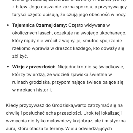
z bitew. Jego dusza ⁣nie⁣ zazna spokoju,​ a przybywający
turyści często opisują, że czują jego⁣ obecność w nocy.
Tajemnica Czarnej‍ damy:
⁢Często⁣ widywana w
okolicznych lasach, oczekuje⁢ na swojego⁢ ukochanego,⁣
który nigdy nie​ wrócił z⁤ wojny. jej smutne spojrzenie
rzekomo wprawia⁣ w dreszcz każdego, kto odważy się
zbliżyć.
Wizje ​z ​przeszłości:
‍ Niejednokrotnie ‍są ​świadkowie,
którzy twierdzą, że widzieli zjawiska ‍świetlne w
⁤ruinach grodziska, przypominające świece palące ⁤się
w ​mrokach historii.
Kiedy przybywasz do Grodziska,warto zatrzymać⁤ się na
chwilę ‍i⁣ posłuchać echa⁣ przeszłości. Urok tej lokalizacji
wzmacnia nie ⁣tylko malowniczy‌ krajobraz,‌ ale ‍i mistyczna
aura, która‍ otacza‌ te tereny. Wielu odwiedzających