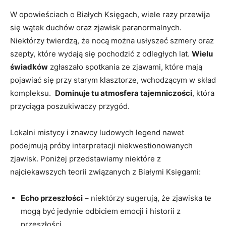
W opowieściach o Białych Księgach,⁤ wiele razy przewija
się wątek duchów ⁣oraz zjawisk paranormalnych.
Niektórzy twierdzą, że⁤ nocą można usłyszeć szmery oraz
szepty, ​które wydają się ⁢pochodzić z odległych ​lat.
Wielu‌
świadków
zgłaszało spotkania ze zjawami, które⁤ mają
pojawiać się ​przy starym‍ klasztorze,​ wchodzącym w⁢ skład
kompleksu. ​
Dominuje tu atmosfera⁣ tajemniczości
, która
przyciąga ⁤poszukiwaczy przygód.
Lokalni ​mistycy​ i znawcy ludowych legend nawet
podejmują ⁤próby interpretacji niekwestionowanych⁤
zjawisk.‍ Poniżej⁢ przedstawiamy niektóre⁤ z
najciekawszych teorii związanych ‌z Białymi Księgami:
Echo ⁢przeszłości
–⁤ niektórzy sugerują, że zjawiska te
mogą być jedynie odbiciem ⁤emocji i‌ historii z
przeszłości.