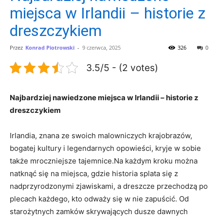
miejsca w Irlandii – historie z
dreszczykiem
Przez
Konrad Piotrowski
-
9 czerwca, 2025
326
0
3.5/5 - (2 votes)
Najbardziej ⁤nawiedzone ​miejsca ‍w Irlandii – historie z
dreszczykiem
Irlandia, znana ze swoich malowniczych krajobrazów,
bogatej kultury i legendarnych opowieści, ‍kryje w sobie
także mroczniejsze tajemnice.Na ⁤każdym kroku ​można
natknąć ‍się na miejsca, gdzie ⁣historia splata się z
nadprzyrodzonymi ⁣zjawiskami,⁢ a ​dreszcze przechodzą po
plecach każdego,⁢ kto ⁣odważy się⁢ w nie zapuścić. Od⁤
starożytnych zamków skrywających dusze⁤ dawnych