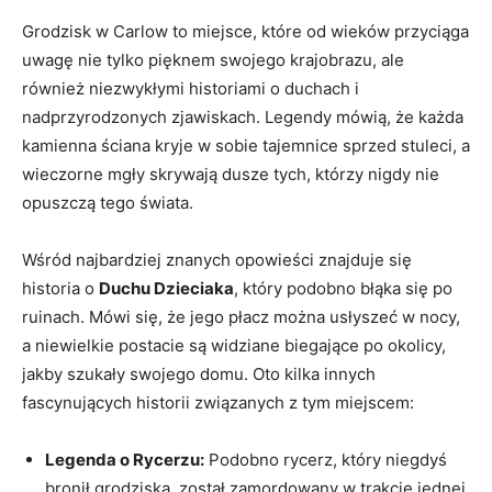
Grodzisk ⁣w Carlow to miejsce, które od wieków ‍przyciąga‌
uwagę nie tylko pięknem ⁣swojego krajobrazu, ‍ale
‌również niezwykłymi⁢ historiami ‌o duchach ⁤i
‍nadprzyrodzonych zjawiskach.⁢ Legendy mówią, że każda
​kamienna ściana ​kryje w‍ sobie tajemnice⁤ sprzed stuleci, ⁣a
wieczorne ⁤mgły‌ skrywają dusze tych, którzy ⁣nigdy nie
opuszczą ‍tego​ świata.
Wśród najbardziej znanych opowieści znajduje się
historia o
Duchu Dzieciaka
,‌ który podobno ‌błąka się ⁢po
ruinach.⁣ Mówi ‌się,⁢ że jego⁤ płacz można usłyszeć w nocy,
a niewielkie postacie ‍są widziane biegające⁣ po okolicy,
jakby szukały swojego domu. Oto ⁣kilka ‍innych
fascynujących historii ⁤związanych z ⁢tym​ miejscem:
Legenda o Rycerzu:
Podobno⁣ rycerz, który niegdyś
bronił grodziska, został zamordowany w trakcie ‌jednej