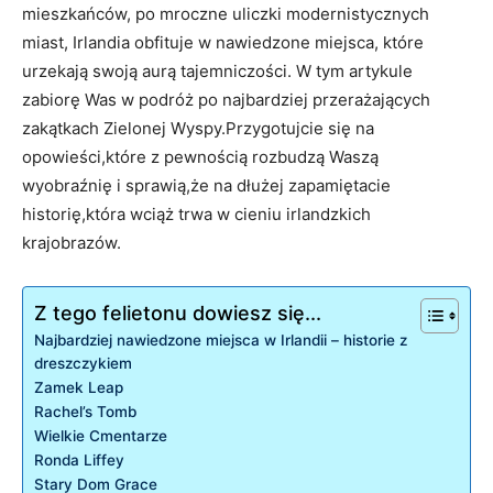
mieszkańców, po mroczne uliczki⁢ modernistycznych
miast,‌ Irlandia ‌obfituje w nawiedzone miejsca, które
urzekają swoją aurą tajemniczości. W tym⁤ artykule
zabiorę Was‌ w​ podróż po najbardziej przerażających
zakątkach Zielonej‌ Wyspy.Przygotujcie się‌ na
opowieści,które z ⁤pewnością rozbudzą Waszą‌
wyobraźnię i sprawią,że na dłużej zapamiętacie
⁤historię,która wciąż ⁣trwa w cieniu irlandzkich
krajobrazów.
Z tego felietonu dowiesz się...
Najbardziej nawiedzone miejsca w Irlandii – historie z​
dreszczykiem
Zamek Leap
Rachel’s Tomb
Wielkie Cmentarze
Ronda Liffey
Stary Dom Grace