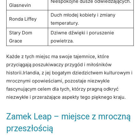
Niespokojne dusze odwiedzających.
⁢Glasnevin
Duch młodej kobiety ‌i zmiany​
Ronda Liffey
temperatury.
Stary Dom⁤
Dziwne dźwięki ⁤i poruszenie
Grace
powietrza.
Każde ​z tych miejsc ma ⁣swoje tajemnice, które
przyciągają ‍poszukiwaczy przygód i ⁣miłośników‍
historii.Irlandia,​ z jej bogatym dziedzictwem kulturowym⁤ i
mrocznymi ​opowieściami, pozostaje niezwykle⁢
fascynującym ​celem dla ‌tych, którzy pragną odkryć
niezwykłe i​ przerażające⁣ aspekty tego ⁣pięknego kraju.
Zamek ‍Leap ‍– miejsce⁤ z ⁢mroczną
przeszłością