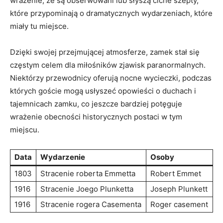
wrażenie, ⁢że są obserwowani lub słyszą ⁢ciche szepty,
które przypominają ⁤o dramatycznych wydarzeniach, które
miały tu miejsce.
Dzięki swojej⁤ przejmującej ⁣atmosferze, zamek stał się
częstym celem dla miłośników⁢ zjawisk paranormalnych.
Niektórzy przewodnicy oferują ⁤nocne wycieczki,‌ podczas
których ​goście‌ mogą usłyszeć⁢ opowieści o duchach i
‌tajemnicach ‍zamku, co jeszcze bardziej potęguje
wrażenie obecności historycznych postaci w tym
⁢miejscu.
Data
Wydarzenie
Osoby
1803
Stracenie roberta Emmetta
Robert ‌Emmet
1916
Stracenie Joego Plunketta
Joseph ⁤Plunkett
1916
Stracenie ⁤rogera Casementa
Roger casement