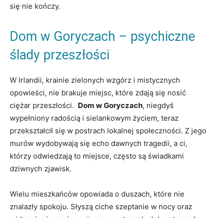
się nie kończy.
Dom ⁣w ⁣Goryczach ⁢– psychiczne⁢
ślady przeszłości
W ⁣Irlandii,‌ krainie⁣ zielonych wzgórz i mistycznych⁣
opowieści, nie brakuje miejsc, ​które zdają się⁢ nosić
ciężar przeszłości. ⁤
Dom w Goryczach
, niegdyś
wypełniony radością i⁤ sielankowym⁣ życiem, teraz
przekształcił się‌ w postrach lokalnej społeczności. Z jego
murów wydobywają ​się echo dawnych tragedii, a⁤ ci,
którzy odwiedzają to miejsce, często są‌ świadkami
‌dziwnych ⁤zjawisk.
Wielu mieszkańców opowiada o duszach, ⁣które nie
znalazły spokoju. Słyszą ciche‍ szeptanie w nocy ‍oraz‌