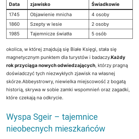
Data
zjawisko
Świadkowie
1745
Objawienie​ mnicha
4 osoby
1860
Szepty w lesie
2​ osoby
1985
Tajemnicze światła
5 ⁤osób
okolica, w ​której znajdują się‌ Białe Księgi, stała się
magnetycznym ‌punktem ​dla turystów i ⁤badaczy.
Każdy
rok przyciąga⁢ nowych odwiedzających
, którzy pragną
doświadczyć tych ‍niezwykłych zjawisk ⁢na⁤ własnej
‍skórze.Abbeystrowry, niewielka miejscowość z⁢ bogatą
‍historią, skrywa w sobie ‌zamki wspomnień oraz zagadki,
które czekają na odkrycie.
Wyspa Sgeir – tajemnice
nieobecnych mieszkańców