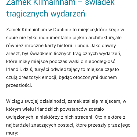
Zamek Kilmainham –‍ świadek
tragicznych wydarzeń
Zamek Kilmainham w Dublinie ‍to miejsce,które kryje⁣ w⁢
sobie ‌nie⁣ tylko monumentalne piękno⁢ architektury,ale
również mroczne karty⁢ historii Irlandii. Jako⁤ dawny
areszt, był ‌świadkiem licznych tragicznych wydarzeń,
⁣które miały miejsce podczas ‌walki o niepodległość​
Irlandii. dziś, turyści odwiedzający to⁣ miejsce często
czują dreszczyk emocji, będąc otoczonymi⁣ duchem
przeszłości.
W ciągu swojej działalności, zamek stał ‌się miejscem, w
‌którym wielu irlandzkich powstańców zostało
uwięzionych, a‍ niektórzy z nich straceni. Oto niektóre z
⁤najbardziej⁣ znaczących postaci, które przeszły przez ​jego
mury: