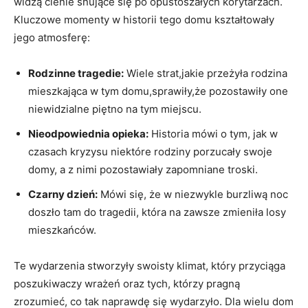
widzą ⁤cienie snujące się⁤ po opustoszałych korytarzach.
Kluczowe momenty⁢ w historii tego domu kształtowały
jego atmosferę:
Rodzinne tragedie:
Wiele strat,jakie przeżyła​ rodzina
mieszkająca w ‌tym domu,sprawiły,że ⁢pozostawiły one
niewidzialne ‍piętno na⁣ tym miejscu.
Nieodpowiednia opieka:
Historia mówi o⁣ tym, jak w
czasach‌ kryzysu niektóre rodziny porzucały swoje
domy, a ‍z ‌nimi⁢ pozostawiały zapomniane ‍troski.
Czarny ⁤dzień:
Mówi ⁤się, że w niezwykle burzliwą noc
doszło ‌tam do tragedii, która na zawsze zmieniła ​losy
mieszkańców.
Te ‍wydarzenia ‍stworzyły swoisty klimat,​ który ‌przyciąga
poszukiwaczy ‍wrażeń​ oraz tych, ‌którzy ‍pragną
zrozumieć, co⁤ tak naprawdę⁤ się wydarzyło. Dla wielu dom