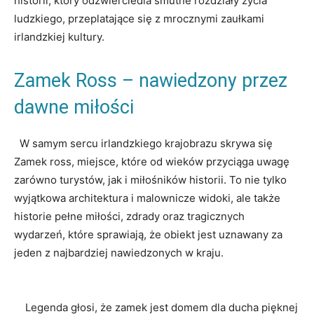
⁣historii, który⁣ odzwierciedla​ smutne‍ rozdziały życia​
ludzkiego, przeplatające się z mrocznymi​ zaułkami
irlandzkiej kultury.
Zamek Ross‌ – nawiedzony przez
dawne‍ miłości
‍ ⁢ W⁤ samym sercu irlandzkiego krajobrazu skrywa się
Zamek ross, miejsce, które⁢ od ⁣wieków przyciąga uwagę
zarówno turystów, ‍jak i miłośników historii.⁢ To nie tylko
wyjątkowa architektura ​i malownicze widoki, ale także
‍historie pełne miłości, zdrady oraz‌ tragicznych⁣
wydarzeń, które sprawiają, że obiekt jest uznawany ⁢za
jeden z najbardziej nawiedzonych w kraju.
‌ ‌ ​ ‍ Legenda ⁣głosi, że zamek jest⁣ domem dla ducha pięknej