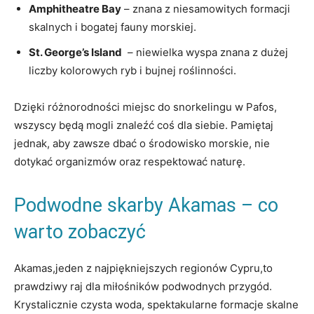
Amphitheatre Bay
– znana ‌z niesamowitych ‌formacji
skalnych i bogatej‍ fauny morskiej.
St. ⁣George’s Island
‍ – niewielka wyspa znana z dużej
liczby kolorowych‍ ryb ⁣i bujnej roślinności.
Dzięki różnorodności miejsc do​ snorkelingu w Pafos,
wszyscy będą mogli znaleźć ​coś dla siebie. ​Pamiętaj
jednak, aby ‌zawsze dbać o środowisko ⁣morskie, nie
dotykać organizmów oraz respektować‌ naturę.
Podwodne ​skarby⁤ Akamas – co
warto zobaczyć
Akamas,jeden z najpiękniejszych regionów Cypru,to
prawdziwy raj dla miłośników podwodnych przygód.
Krystalicznie czysta woda, spektakularne ​formacje skalne