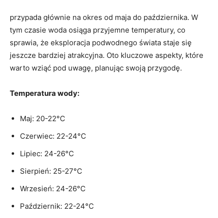
przypada ‌głównie‍ na okres od⁢ maja⁤ do‌ października. W
⁤tym‍ czasie woda⁣ osiąga przyjemne temperatury, co
sprawia, że‍ eksploracja podwodnego⁢ świata ⁤staje się
jeszcze⁢ bardziej atrakcyjna. Oto kluczowe aspekty, które
warto‍ wziąć pod uwagę, planując swoją przygodę.
Temperatura wody:
Maj: 20-22°C
Czerwiec: 22-24°C
Lipiec: 24-26°C
Sierpień: ⁣25-27°C
Wrzesień: 24-26°C
Październik: 22-24°C