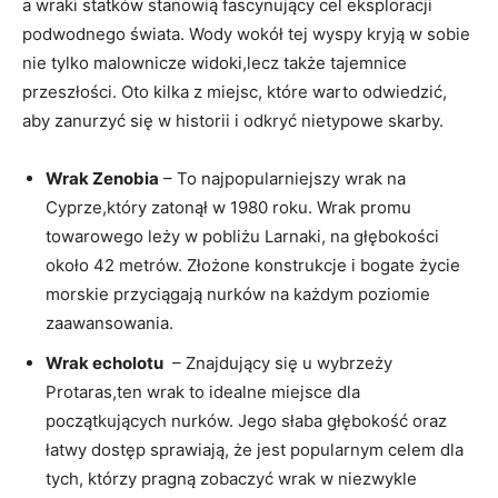
a wraki statków ‌stanowią fascynujący cel eksploracji
podwodnego świata. ‍Wody wokół tej wyspy kryją w sobie
nie⁣ tylko malownicze‌ widoki,lecz także tajemnice​
przeszłości. Oto kilka z miejsc,⁣ które warto ‍odwiedzić,
aby zanurzyć się w historii i odkryć nietypowe skarby.
Wrak ⁤Zenobia
– To najpopularniejszy wrak ⁢na
Cyprze,który zatonął w ⁤1980 roku. Wrak promu
towarowego ​leży w pobliżu Larnaki,‍ na głębokości
około 42 metrów. Złożone ‍konstrukcje i bogate życie​
morskie przyciągają nurków ​na ⁢każdym poziomie
zaawansowania.
Wrak echolotu
​ – Znajdujący⁢ się u wybrzeży
⁤Protaras,ten⁤ wrak to idealne miejsce dla
początkujących nurków.⁣ Jego słaba głębokość oraz
łatwy dostęp sprawiają, że jest popularnym ‍celem ​dla
tych, którzy pragną zobaczyć ⁤wrak ⁢w niezwykle