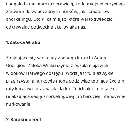
i bogata fauna morska⁤ sprawiają,‌ że to ⁢miejsce ⁢przyciąga
zarówno⁢ doświadczonych nurków,⁤ jak i amatorów‌
snorkelingu.⁤ Oto kilka miejsc, które warto zwiedzić,
odkrywając podwodne skarby akamas.
1.⁢ Zatoka Wraku
Znajdująca się ⁤w okolicy ⁤znanego kurortu Agios
Georgios, Zatoka Wraku słynie z⁣ oszałamiających ​
widoków i ⁤łatwego dostępu. Woda jest tu niezwykle
przejrzysta, a ‍nurkowie mogą podziwiać tętniące ‍życiem
rafy koralowe⁣ oraz ⁢wrak statku. To idealne miejsce na
relaksującą sesję snorkelingową lub bardziej intensywne
nurkowanie.
2. Barakuda reef