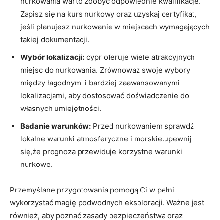
nurkowania ‍warto zdobyć odpowiednie kwalifikacje.
Zapisz się na kurs nurkowy oraz​ uzyskaj certyfikat,
jeśli planujesz nurkowanie w miejscach ⁤wymagających
‍takiej dokumentacji.
Wybór lokalizacji:
cypr oferuje‌ wiele atrakcyjnych
miejsc do ‍nurkowania. Zrównoważ swoje wybory
między łagodnymi‌ i bardziej ⁤zaawansowanymi
lokalizacjami,‍ aby dostosować ‍doświadczenie ​do
‍własnych​ umiejętności.
Badanie warunków:
Przed nurkowaniem sprawdź
lokalne warunki atmosferyczne i morskie.upewnij⁢
się,że prognoza‍ przewiduje korzystne warunki
nurkowe.
Przemyślane przygotowania pomogą Ci ⁤w​ pełni
wykorzystać magię podwodnych eksploracji. Ważne jest
również,⁣ aby poznać zasady bezpieczeństwa ‌oraz