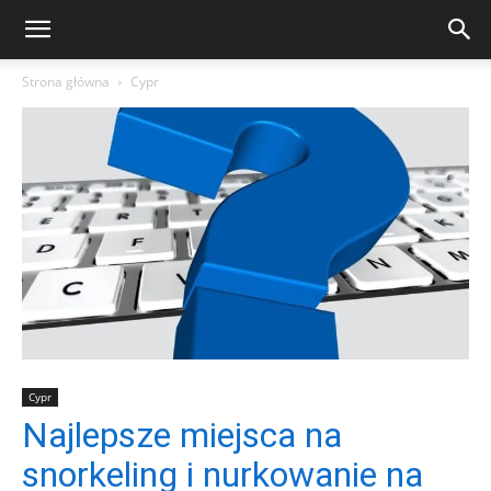
Strona główna
Cypr
Cypr
Najlepsze miejsca na
snorkeling i nurkowanie na