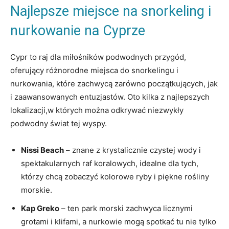
Najlepsze‍ miejsce na snorkeling i
nurkowanie na Cyprze
Cypr to raj dla miłośników podwodnych przygód,
oferujący różnorodne miejsca⁣ do snorkelingu i
nurkowania, które zachwycą​ zarówno początkujących, ​jak
i zaawansowanych entuzjastów. Oto kilka z ⁣najlepszych
lokalizacji,w których⁣ można ⁣odkrywać ⁤niezwykły
podwodny⁣ świat ⁣tej wyspy.
Nissi Beach
– znane‌ z ‌krystalicznie ‍czystej wody i
spektakularnych ⁤raf‌ koralowych, idealne dla⁤ tych,
którzy chcą ‌zobaczyć ‍kolorowe ryby i piękne rośliny
⁤morskie.
Kap Greko
– ten park morski zachwyca ‌licznymi
grotami i klifami, a nurkowie‍ mogą spotkać tu nie tylko