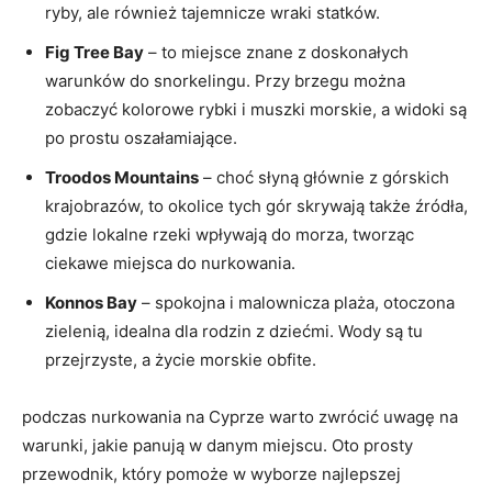
ryby, ale również tajemnicze wraki statków.
Fig ​Tree Bay
– to ⁣miejsce znane ⁤z doskonałych
warunków do snorkelingu. Przy brzegu ‌można
zobaczyć kolorowe rybki i muszki morskie, a widoki​ są
po prostu oszałamiające.
Troodos Mountains
– choć ⁢słyną głównie z górskich
krajobrazów, to ⁢okolice tych ⁤gór skrywają także źródła,
gdzie lokalne rzeki wpływają do morza, tworząc
ciekawe miejsca do nurkowania.
Konnos Bay
‍– spokojna i malownicza plaża, otoczona
zielenią, idealna ​dla rodzin z⁤ dziećmi. Wody ⁤są tu
przejrzyste, a ‍życie morskie obfite.
podczas nurkowania na Cyprze⁢ warto zwrócić uwagę na
warunki, ​jakie panują w danym miejscu. ⁣Oto ‍prosty
przewodnik,⁣ który pomoże w wyborze najlepszej