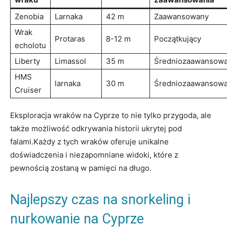
Zenobia
Larnaka
42 ⁤m
Zaawansowany
Wrak
Protaras
8-12 m
Początkujący
echolotu
Liberty
Limassol
35 m
Średniozaawansow
HMS⁤
larnaka
30 m
Średniozaawansow
Cruiser
Eksploracja wraków⁤ na Cyprze to nie tylko przygoda, ale
także możliwość odkrywania historii⁣ ukrytej pod
falami.Każdy ⁣z tych ⁣wraków oferuje‍ unikalne
doświadczenia⁤ i niezapomniane widoki, które ‍z
pewnością zostaną w pamięci na ⁢długo.
Najlepszy ⁣czas ⁣na snorkeling‍ i ​
nurkowanie na ‌Cyprze