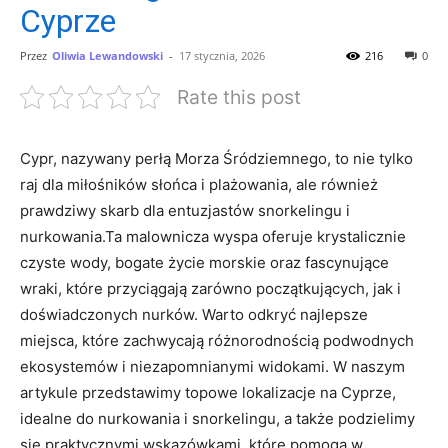
Cyprze
Przez
Oliwia Lewandowski
-
17 stycznia, 2026
216
0
Rate this post
Cypr, nazywany ‌perłą ⁣Morza Śródziemnego, ⁤to nie ⁣tylko
raj dla miłośników słońca i‍ plażowania, ale również
prawdziwy skarb dla entuzjastów snorkelingu i
nurkowania.Ta‌ malownicza wyspa oferuje krystalicznie
czyste⁤ wody,​ bogate‌ życie morskie oraz fascynujące⁣
wraki, które przyciągają zarówno początkujących, jak⁣ i
doświadczonych nurków. Warto odkryć⁢ najlepsze
⁤miejsca, które⁣ zachwycają różnorodnością podwodnych
ekosystemów i niezapomnianymi widokami. ‌W‌ naszym
‍artykule przedstawimy topowe lokalizacje na Cyprze,
idealne do nurkowania i snorkelingu, ⁢a także podzielimy
się praktycznymi wskazówkami, które pomogą w