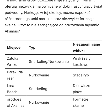
Te⁣ naturalne groty, otoczone majestatycznymi ⁤klifami,
oferują niezwykle malowniczne widoki⁢ i fascynujący⁢ świat
podwodny.​ Nurkując ⁣w ⁤tej okolicy, można napotkać
różnorodne gatunki morskie oraz niezwykłe formacje
⁤skalne. Czyż to nie zachęcające do odkrywania tajemnic
Akamas?
Niezapomniane
Miejsce
Typ
widoki
Zatoka⁤
Wrak i rafy
Snorkeling/Nurkowanie
Wraku
koralowe
Barakuda ​
Nurkowanie
Stada ​ryb
reef
Lara
Dziewicze
Snorkeling
Beach
plaże
grottoes
Formacje
Nurkowanie
of Akamas
skalne