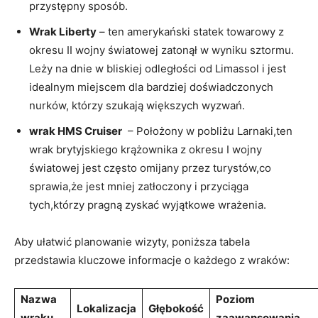
przystępny sposób.
Wrak Liberty
– ten amerykański statek towarowy z
okresu II ​wojny światowej zatonął w wyniku sztormu.
Leży na dnie ​w bliskiej​ odległości od Limassol i jest
idealnym ‌miejscem dla ⁢bardziej doświadczonych
nurków, którzy szukają większych wyzwań.
wrak ‍HMS⁢ Cruiser
⁣ – Położony w ‌pobliżu​ Larnaki,ten
wrak brytyjskiego krążownika z okresu ‌I ⁤wojny
światowej jest często omijany przez ‌turystów,co
sprawia,że jest mniej zatłoczony i⁤ przyciąga
tych,którzy⁣ pragną⁢ zyskać ⁤wyjątkowe ‍wrażenia.
Aby ułatwić planowanie wizyty, ⁢poniższa tabela
przedstawia kluczowe ⁢informacje ⁤o każdego z wraków:
Nazwa
Poziom
Lokalizacja
Głębokość
wraku
zaawansowania