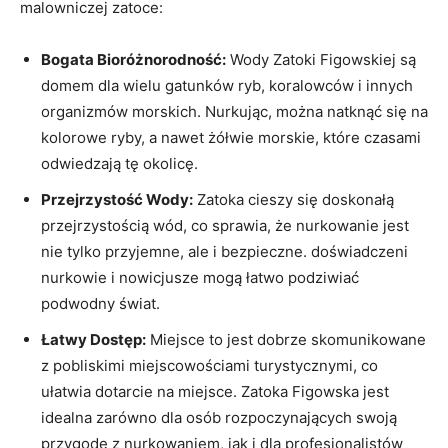
malowniczej zatoce:
Bogata‍ Bioróżnorodność:
Wody⁢ Zatoki Figowskiej są
domem dla wielu gatunków ryb, koralowców i‌ innych
organizmów ⁤morskich. Nurkując, można ⁤natknąć się na
kolorowe ryby,​ a nawet‌ żółwie​ morskie,‍ które czasami
odwiedzają ​tę ‌okolicę.
Przejrzystość Wody:
Zatoka‌ cieszy ​się ​doskonałą⁢
przejrzystością wód, co sprawia, że ‌nurkowanie‌ jest
nie tylko przyjemne, ale i bezpieczne. doświadczeni⁢
nurkowie i⁣ nowicjusze⁢ mogą łatwo podziwiać
podwodny świat.
Łatwy Dostęp:
Miejsce ​to jest dobrze skomunikowane
z‍ pobliskimi miejscowościami turystycznymi,‌ co
ułatwia dotarcie na miejsce. ⁤Zatoka Figowska jest
idealna⁣ zarówno dla osób rozpoczynających swoją
‍przygodę z nurkowaniem, jak i dla ⁤profesjonalistów