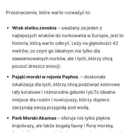
Przeznaczenie, ⁣które ⁢warto rozważyć to:
Wrak statku⁣ zenobia
– uważany za jeden z
‌najlepszych wraków⁢ do nurkowania w Europie, jest to⁣
historia,⁤ którą warto odkryć. Leży na głębokości ‌42
metrów, ‌co czyni go idealnym nie tylko⁣ dla
zaawansowanych nurków, ale​ i tych, którzy chcą
poczuć dreszcz emocji.
Pająki morski w rejonie Paphos
‍ – doskonała
lokalizacja ⁤dla⁣ tych, którzy chcą​ podziwiać ⁣kolorowe
rafy​ koralowe i różnorodne gatunki ryb.To idealne
miejsce dla rodzin i nowicjuszy, którzy dopiero
zaczynają swoją przygodę pod wodą.
Park Morski Akamas
– oferuje nie ‌tylko piękne
krajobrazy, ale także bogatą faunę i florę ‌morską.