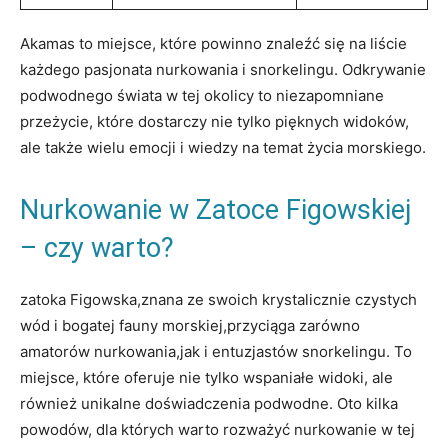
Akamas to miejsce, które ⁢powinno znaleźć się‌ na liście
każdego pasjonata nurkowania i snorkelingu. ‌Odkrywanie⁢
podwodnego świata w⁢ tej​ okolicy​ to niezapomniane⁣
przeżycie, które dostarczy nie⁤ tylko pięknych widoków,‍
ale także wielu emocji i​ wiedzy na ‍temat życia morskiego.
Nurkowanie w Zatoce Figowskiej
–⁢ czy warto?
zatoka Figowska,znana ze swoich ​krystalicznie czystych
wód i bogatej fauny morskiej,przyciąga zarówno
amatorów‍ nurkowania,jak ‌i entuzjastów snorkelingu. To
miejsce, które oferuje nie⁤ tylko ‌wspaniałe widoki,​ ale
również unikalne doświadczenia podwodne.⁤ Oto⁢ kilka
powodów, dla ⁣których warto rozważyć nurkowanie w ⁢tej