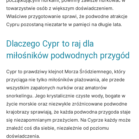
początkującymi nurkami, ‌powinny zawsze nurkować w‌
towarzystwie osób z większym doświadczeniem.
Właściwe ‌przygotowanie sprawi,​ że podwodne atrakcje
Cypru pozostaną⁣ niezatarte w pamięci na długie lata.
Dlaczego Cypr to raj dla
miłośników podwodnych⁤ przygód
Cypr to prawdziwy klejnot Morza⁤ Śródziemnego, który​
przyciąga nie tylko⁣ miłośników ‌plażowania, ale ⁣przede
⁢wszystkim zapalonych ⁣nurków oraz ⁣amatorów⁤
snorkelingu. ⁤Jego krystalicznie czyste wody, bogate w ​
życie morskie oraz niezwykle​ zróżnicowane podwodne
krajobrazy sprawiają, że każda podwodna przygoda staje
się⁣ niezapomnianym przeżyciem. Na⁤ Cyprze ⁣każdy może
znaleźć coś dla siebie, niezależnie od poziomu⁣
doświadczenia.