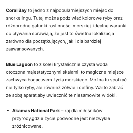
Coral ‍Bay
⁢to jedno z najpopularniejszych miejsc do
snorkelingu. Tutaj można podziwiać kolorowe‍ ryby oraz
różnorodne gatunki roślinności morskiej. idealne warunki
do pływania sprawiają, że ‌jest​ to świetna⁤ lokalizacja‍
zarówno dla‌ początkujących, jak i dla bardziej
zaawansowanych.
Blue Lagoon
to z kolei krystalicznie ‍czysta woda
otoczona majestatycznymi skałami. to ​magiczne⁢ miejsce
zachwyca ⁣bogactwem życia morskiego. Można ⁢tu spotkać
nie tylko ryby, ale również żółwie i ‍delfiny.‍ Warto zabrać
ze sobą aparat,aby uwiecznić te niesamowite widoki.
Akamas National Park
– raj dla miłośników
przyrody,gdzie życie podwodne jest niezwykle
zróżnicowane.​