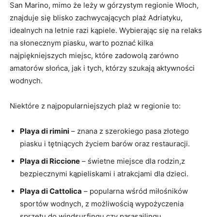
San Marino, mimo że leży w górzystym regionie ‌Włoch,
znajduje się blisko zachwycających plaż Adriatyku,
⁢idealnych ‍na‍ letnie razi⁤ kąpiele. ⁤Wybierając się na relaks⁣
na słonecznym piasku,‍ warto ​poznać kilka
najpiękniejszych miejsc, które zadowolą⁢ zarówno
amatorów słońca, jak i tych, ⁤którzy ⁤szukają aktywności‌
wodnych.
Niektóre ​z najpopularniejszych plaż w ‌regionie‌ to:
Playa di rimini
– znana z szerokiego pasa złotego
piasku i tętniących życiem barów​ oraz ⁤restauracji.
Playa di Riccione
– świetne miejsce dla rodzin,z
bezpiecznymi kąpieliskami i ⁢atrakcjami ‍dla dzieci.
Playa⁣ di Cattolica
– ⁣popularna⁢ wśród miłośników⁤
sportów wodnych, z ‍możliwością wypożyczenia
⁢sprzętu do windsurfingu czy ‌parasailingu.