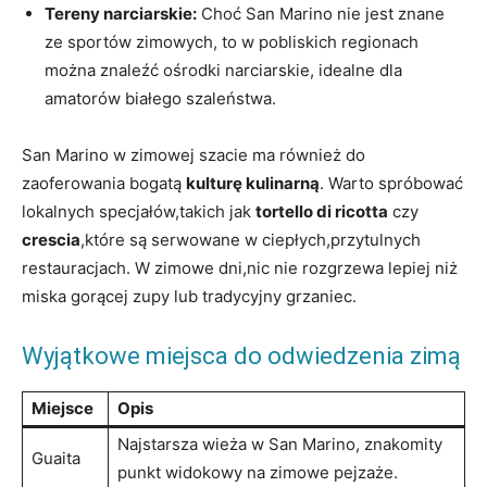
Tereny narciarskie:
Choć San Marino nie jest‍ znane
ze ⁢sportów zimowych, to ‌w pobliskich regionach
można znaleźć ośrodki narciarskie, idealne ​dla
amatorów białego szaleństwa.
San Marino⁢ w zimowej szacie ma również ⁣do ​
zaoferowania⁣ bogatą
kulturę kulinarną
. Warto ⁣spróbować​
lokalnych specjałów,takich jak
tortello di ricotta
czy
crescia
,które są serwowane w ciepłych,przytulnych⁣
restauracjach. W zimowe⁤ dni,nic nie rozgrzewa lepiej ‌niż
miska gorącej zupy⁣ lub tradycyjny‌ grzaniec.
Wyjątkowe miejsca do odwiedzenia zimą
Miejsce
Opis
Najstarsza wieża w San Marino, ⁤znakomity
Guaita
punkt widokowy na zimowe pejzaże.