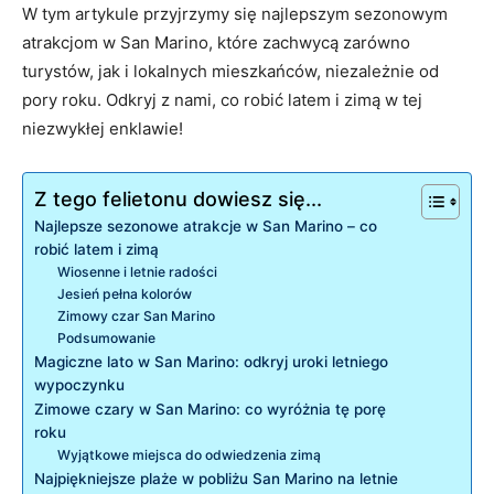
W⁢ tym artykule⁤ przyjrzymy​ się⁤ najlepszym sezonowym
atrakcjom w San Marino, które ⁣zachwycą zarówno ​
turystów, jak ⁣i lokalnych ‍mieszkańców, niezależnie​ od
pory​ roku. Odkryj ‍z nami, co robić⁣ latem i‍ zimą w tej
niezwykłej enklawie!
Z tego felietonu dowiesz się...
Najlepsze⁢ sezonowe atrakcje w San Marino​ – ‌co
robić latem i⁢ zimą
Wiosenne i letnie radości
Jesień pełna kolorów
Zimowy⁢ czar San ​Marino
Podsumowanie
Magiczne​ lato⁤ w San Marino: odkryj uroki‍ letniego
wypoczynku
Zimowe czary w San Marino: co wyróżnia tę porę
roku
Wyjątkowe miejsca do odwiedzenia zimą
Najpiękniejsze plaże w ⁣pobliżu⁢ San Marino na letnie