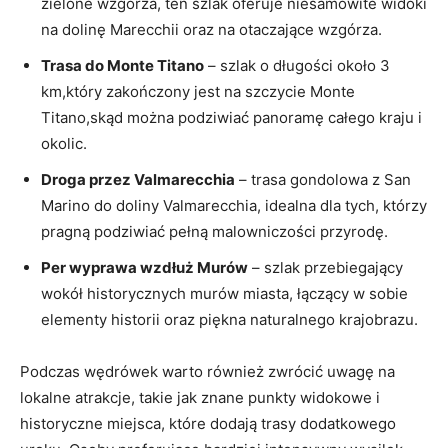
zielone wzgórza, ten ⁣szlak⁢ oferuje​ niesamowite widoki
na dolinę Marecchii oraz na otaczające wzgórza.
Trasa do⁤ Monte Titano
– szlak o długości ‌około 3
km,który⁣ zakończony jest na⁣ szczycie Monte
‍Titano,skąd można podziwiać​ panoramę całego kraju ⁣i⁣
okolic.
Droga przez​ Valmarecchia
– trasa gondolowa ⁢z San‌
Marino do doliny⁤ Valmarecchia, idealna dla tych, którzy
pragną podziwiać pełną malowniczości przyrodę.
Per wyprawa ⁢wzdłuż Murów
⁢– szlak przebiegający
wokół historycznych murów miasta, łączący w⁤ sobie
elementy historii oraz piękna naturalnego krajobrazu.
Podczas wędrówek warto‌ również zwrócić uwagę ‌na
lokalne⁤ atrakcje, takie⁤ jak znane​ punkty widokowe i
historyczne miejsca, które dodają trasy ‍dodatkowego