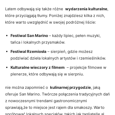
Latem odbywają się ‌także różne ‌
wydarzenia kulturalne
,
⁢które przyciągają tłumy. ⁣Poniżej znajdziesz ‌kilka z nich,
które warto uwzględnić⁣ w swojej podróżnej​ liście:
Festiwal ⁤San Marino
– każdy​ lipiec,⁤ pełen⁢ muzyki,
tańca i⁢ lokalnych przysmaków.
Festiwal Rzemiosła
– sierpień, ​gdzie możesz
podziwiać dzieła lokalnych artystów i rzemieślników.
Kulturalne wieczory⁤ z⁢ filmem
‌ – projekcje ‌filmowe w
plenerze, ⁣które odbywają ⁢się w sierpniu.
nie można ‍zapomnieć⁢ o ⁣
kulinarnej przygodzie
, jaką
oferuje San Marino.‌ Twórcze połączenia⁣ tradycyjnych dań
z nowoczesnymi trendami ⁤gastronomicznymi
sprawiają,że to miejsce jest rajem dla smakoszy. Warto
spróbować ⁢lokalnych specjałów, takich jak tagliatelle‌ al‌