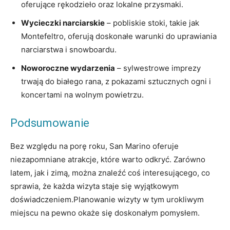
oferujące rękodzieło oraz lokalne przysmaki.
Wycieczki narciarskie
– pobliskie ⁣stoki, takie jak
Montefeltro, oferują doskonałe ‍warunki do uprawiania
narciarstwa​ i snowboardu.
Noworoczne wydarzenia
– sylwestrowe imprezy
trwają do​ białego rana, z pokazami sztucznych ogni​ i
⁢koncertami‍ na wolnym powietrzu.
Podsumowanie
Bez​ względu na porę roku, San ​Marino ‌oferuje
⁤niezapomniane atrakcje, które warto odkryć. ‌Zarówno
⁤latem, jak ‍i zimą, można⁤ znaleźć coś​ interesującego, co
sprawia,⁤ że każda wizyta staje‌ się ⁤wyjątkowym
‌doświadczeniem.Planowanie wizyty ​w tym urokliwym‍
miejscu ⁣na pewno okaże ‍się doskonałym ‍pomysłem.