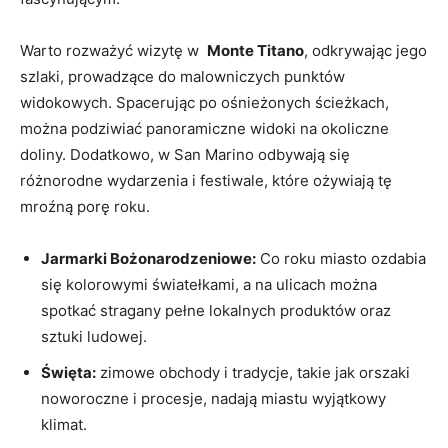
Warto rozważyć⁢ wizytę w ⁣
Monte Titano
, odkrywając⁢ jego
szlaki, prowadzące do malowniczych punktów
widokowych.​ Spacerując po ośnieżonych ścieżkach,
można ⁤podziwiać panoramiczne widoki na okoliczne
doliny. Dodatkowo, w San ​Marino odbywają ‌się ​
różnorodne wydarzenia⁤ i festiwale, które ożywiają tę⁣
mroźną ‍porę ​roku.
Jarmarki⁤ Bożonarodzeniowe:
‌Co roku miasto‍ ozdabia
⁣się kolorowymi światełkami,‍ a na ulicach można
spotkać stragany pełne lokalnych produktów oraz ​
sztuki ludowej.
Święta:
zimowe obchody i tradycje, takie jak‌ orszaki
⁤noworoczne i procesje,​ nadają miastu wyjątkowy⁢
klimat.