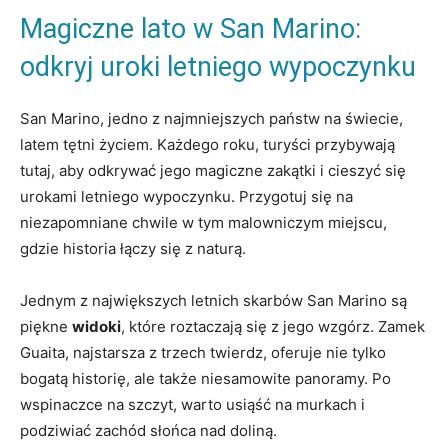
Magiczne​ lato⁤ w San Marino:
odkryj uroki‍ letniego wypoczynku
San ⁤Marino, jedno‍ z​ najmniejszych państw‌ na świecie,
latem tętni życiem. Każdego roku, turyści przybywają
tutaj, aby odkrywać jego​ magiczne zakątki i ‌cieszyć ⁢się
urokami letniego wypoczynku.⁣ Przygotuj się na
⁤niezapomniane chwile‍ w tym malowniczym ‍miejscu,
gdzie ⁢historia łączy się z ‌naturą.
Jednym ⁤z największych letnich skarbów San Marino⁣ są
piękne
widoki
, które roztaczają ⁤się z jego wzgórz. Zamek
Guaita, najstarsza z trzech twierdz, oferuje nie tylko
⁣bogatą historię,​ ale ⁣także niesamowite panoramy. Po
wspinaczce‌ na szczyt, warto ‌usiąść⁤ na ‍murkach i
podziwiać zachód słońca nad doliną.