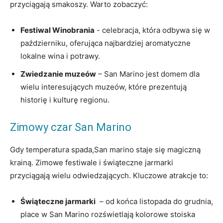
przyciągają smakoszy. Warto zobaczyć:
Festiwal Winobrania
‌- celebracja, która‍ odbywa się w​
październiku, oferująca najbardziej ​aromatyczne
lokalne wina‍ i potrawy.
Zwiedzanie⁤ muzeów
– San Marino jest domem dla
wielu⁢ interesujących muzeów, które prezentują
historię ⁣i kulturę regionu.
Zimowy⁢ czar San ​Marino
Gdy temperatura⁣ spada,San marino staje się magiczną
krainą. Zimowe festiwale i⁢ świąteczne ​jarmarki
przyciągają wielu⁣ odwiedzających.⁤ Kluczowe atrakcje⁣ to:
Świąteczne jarmarki
⁣ – ⁣od końca ‍listopada do grudnia,
place w ​San Marino‌ rozświetlają⁣ kolorowe⁤ stoiska