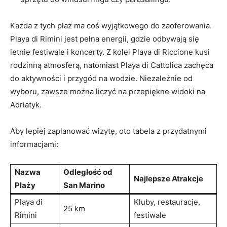
Każda z ‍tych plaż ma coś ​wyjątkowego do zaoferowania.
⁣Playa di Rimini ⁢jest pełna energii,‍ gdzie⁤ odbywają się
⁣letnie festiwale i koncerty.‌ Z ⁣kolei​ Playa di Riccione kusi
rodzinną atmosferą, natomiast Playa di Cattolica zachęca
do aktywności ⁢i przygód⁣ na wodzie. ⁣Niezależnie od
⁤wyboru, zawsze ⁤można liczyć na przepiękne widoki na
Adriatyk.
Aby lepiej zaplanować ​wizytę, oto tabela z przydatnymi
informacjami:
Nazwa​
Odległość⁢ od
Najlepsze Atrakcje
Plaży
⁣San Marino
Playa di
Kluby,‍ restauracje,
25 ⁤km
Rimini
festiwale