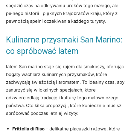
spędzić czas ‍na‌ odkrywaniu ‍uroków tego małego, ale
pełnego historii i pięknych krajobrazów ‍kraju,⁤ który z
pewnością spełni oczekiwania​ każdego turysty.
Kulinarne przysmaki San Marino:
co spróbować latem
latem San marino staje się ⁣rajem dla ‌smakoszy, ‌oferując
bogaty wachlarz⁣ kulinarnych przysmaków,‌ które
zachwycają świeżością i‌ aromatem. To idealny czas, ‍aby
zanurzyć się w⁢ lokalnych specjałach, które
odzwierciedlają tradycję⁢ i kulturę ⁣tego malowniczego
państwa. Oto ‌kilka⁤ propozycji, które koniecznie​ musisz
spróbować ‌podczas⁣ letniej wizyty:
Frittella di Riso
– delikatne⁤ placuszki ⁣ryżowe, ‍które⁤