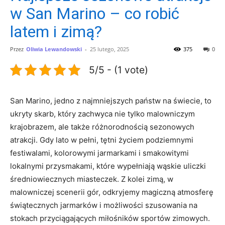
w San Marino – co robić
latem i zimą?
Przez
Oliwia Lewandowski
-
25 lutego, 2025
375
0
5/5 - (1 vote)
San Marino, jedno ​z ‍najmniejszych państw ​na świecie, to
ukryty‍ skarb, który zachwyca nie tylko ​malowniczym
krajobrazem, ale‍ także różnorodnością sezonowych⁣
atrakcji. Gdy lato w‌ pełni, tętni życiem podziemnymi
festiwalami,​ kolorowymi jarmarkami i⁣ smakowitymi⁤
lokalnymi przysmakami, które wypełniają⁣ wąskie uliczki
średniowiecznych miasteczek.⁣ Z kolei zimą, w
⁤malowniczej scenerii gór, odkryjemy magiczną atmosferę
świątecznych jarmarków⁣ i ‍możliwości szusowania ⁣na
stokach przyciągających miłośników sportów ‌zimowych.