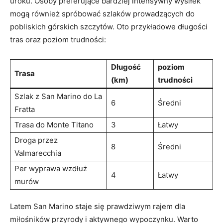
uroku. Osoby preferujące bardziej intensywny wysiłek
mogą również spróbować ‍szlaków prowadzących‍ do
pobliskich‍ górskich szczytów. ⁣Oto przykładowe⁤ długości
⁢tras oraz poziom trudności:
Długość‍
poziom
Trasa
(km)
trudności
Szlak z San ​Marino do ​La
6
Średni
Fratta
Trasa do⁢ Monte Titano
3
Łatwy
Droga przez‌
8
Średni
Valmarecchia
Per ‍wyprawa ⁢wzdłuż
4
Łatwy
murów
Latem San Marino staje się⁣ prawdziwym rajem dla
miłośników ​przyrody i ⁢aktywnego wypoczynku. Warto ​