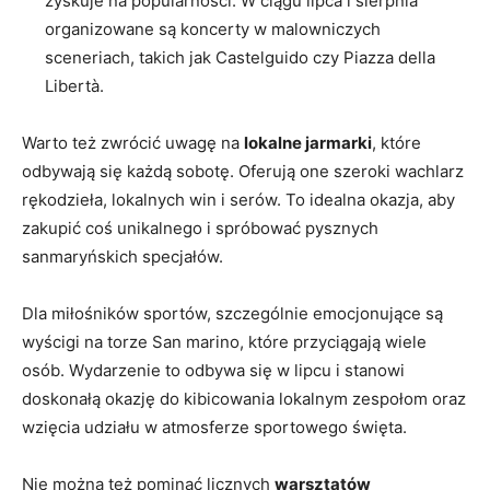
zyskuje na popularności. ‌W ciągu lipca⁤ i ⁢sierpnia
organizowane ⁢są koncerty w malowniczych
⁤sceneriach, takich jak Castelguido czy Piazza della⁣
Libertà.
Warto też zwrócić uwagę na
lokalne jarmarki
, które
‍odbywają się⁣ każdą sobotę. Oferują one szeroki wachlarz
rękodzieła, lokalnych win i⁣ serów. To ​idealna‍ okazja,⁣ aby
zakupić coś unikalnego i spróbować pysznych
sanmaryńskich specjałów.
Dla miłośników‍ sportów, szczególnie emocjonujące ​są‍
wyścigi na torze ‌San ‌marino, które przyciągają wiele
osób. Wydarzenie to odbywa się‍ w lipcu ‍i stanowi
doskonałą okazję do kibicowania lokalnym zespołom oraz
wzięcia udziału ‍w ⁤atmosferze sportowego święta.
Nie można też ‍pominąć⁤ licznych
warsztatów