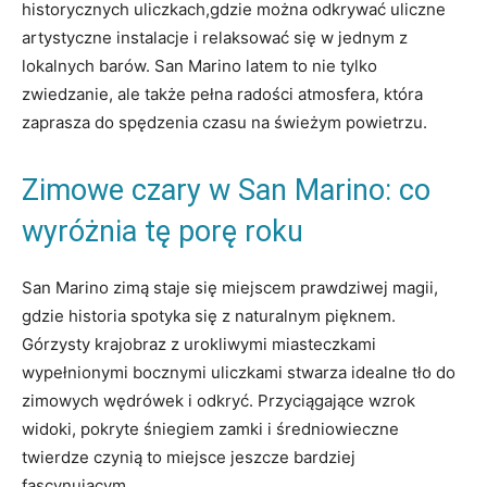
historycznych uliczkach,gdzie można odkrywać uliczne
artystyczne instalacje i relaksować się w ‍jednym z​
lokalnych barów. San Marino latem ⁤to nie tylko
zwiedzanie, ale także pełna radości atmosfera, która
zaprasza do spędzenia czasu na świeżym powietrzu.
Zimowe czary w San Marino: co
wyróżnia tę porę roku
San Marino zimą‌ staje się miejscem prawdziwej⁣ magii,
gdzie historia spotyka się ‍z naturalnym pięknem.
Górzysty ‍krajobraz z⁢ urokliwymi‍ miasteczkami
‍wypełnionymi bocznymi ‍uliczkami stwarza idealne tło‍ do
‍zimowych⁣ wędrówek i⁣ odkryć. Przyciągające wzrok
widoki, pokryte śniegiem‍ zamki i ⁤średniowieczne
twierdze czynią to miejsce jeszcze⁣ bardziej​
fascynującym.