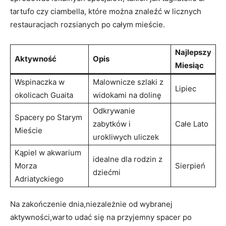
tartufo ⁣czy ciambella, ⁣które można ‌znaleźć w licznych
‌restauracjach rozsianych po⁤ całym mieście.
Najlepszy
Aktywność
Opis
⁤Miesiąc
Wspinaczka w
Malownicze szlaki ​z
Lipiec
okolicach Guaita
widokami ‌na‍ dolinę
Odkrywanie
Spacery po Starym
zabytków i
Całe Lato
⁢Mieście
urokliwych ​uliczek
Kąpiel w ⁤akwarium
idealne dla⁢ rodzin ⁣z​
Morza
Sierpień
dziećmi
Adriatyckiego
Na zakończenie ​dnia,niezależnie od wybranej⁢
aktywności,warto ‌udać się na​ przyjemny spacer po