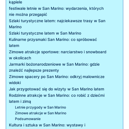
kąpiele
festiwale⁣ letnie‌ w San Marino: wydarzenia,‌ których
‌nie można przegapić
Szlaki turystyczne latem: ​najciekawsze trasy w San
Marino
Szlaki turystyczne latem​ w ⁢San Marino
Kulinarne przysmaki San Marino: co spróbować
latem
Zimowe atrakcje sportowe: narciarstwo ‌i⁣ snowboard
w okolicach
Jarmarki bożonarodzeniowe w San ⁤Marino:⁣ gdzie
znaleźć najlepsze prezenty
Zimowe spacery po ‌San Marino: odkryj malownicze
widoki
Jak​ przygotować ⁢się do​ wizyty w San Marino ‌latem
Rodzinne atrakcje w ⁣San‍ Marino: co robić z dziećmi
⁤latem i zimą
Letnie przygody​ w San Marino
Zimowe atrakcje w⁢ San Marino
Podsumowanie
Kultura i sztuka ⁢w San Marino: ​wystawy i