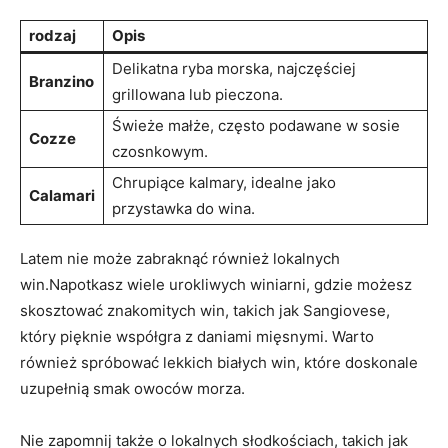
rodzaj
Opis
Delikatna ryba morska, najczęściej
Branzino
grillowana lub pieczona.
Świeże małże, często podawane w sosie
Cozze
czosnkowym.
Chrupiące kalmary, ⁢idealne ⁣jako
Calamari
przystawka ⁢do wina.
Latem⁢ nie może zabraknąć ⁤również lokalnych
win.Napotkasz‍ wiele urokliwych winiarni, gdzie możesz
skosztować znakomitych ⁢win,⁣ takich⁢ jak ‍Sangiovese,
⁣który ‌pięknie współgra​ z‍ daniami mięsnymi. Warto
również spróbować lekkich białych win, ​które doskonale
uzupełnią smak owoców morza.
Nie‌ zapomnij także o lokalnych słodkościach,⁢ takich jak