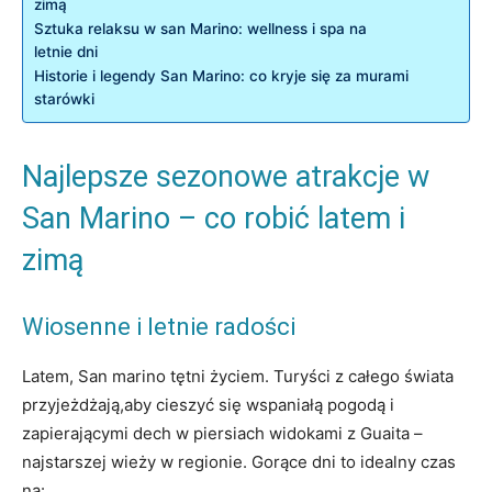
zimą
Sztuka relaksu w san Marino: ⁢wellness i spa⁤ na
letnie dni
Historie i legendy⁢ San Marino: co kryje się za murami
starówki
Najlepsze⁢ sezonowe atrakcje w
San Marino​ – ‌co robić latem i⁢
zimą
Wiosenne i letnie radości
Latem, San‍ marino tętni życiem. Turyści ⁤z ⁣całego świata
przyjeżdżają,aby cieszyć ​się wspaniałą pogodą i
zapierającymi dech w piersiach widokami‍ z ​Guaita –
⁢najstarszej⁢ wieży w ⁢regionie. Gorące dni ​to idealny czas⁣
na: