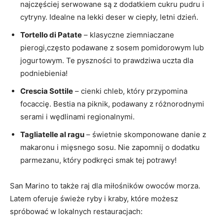
najczęściej ​serwowane są z dodatkiem cukru pudru i
cytryny. Idealne na lekki ‌deser w ciepły, ⁢letni dzień.
Tortello ‍di Patate
–​ klasyczne ziemniaczane
pierogi,często ⁢podawane z sosem pomidorowym lub
jogurtowym. Te pyszności to ⁤prawdziwa⁣ uczta dla
podniebienia!
Crescia Sottile
– ‌cienki chleb, który ‍przypomina
focaccię.⁣ Bestia na piknik, podawany z ‍różnorodnymi
serami⁤ i wędlinami regionalnymi.
Tagliatelle al ⁤ragu
– świetnie skomponowane danie z
makaronu i mięsnego sosu. Nie zapomnij o⁣ dodatku
parmezanu, który ‌podkręci ​smak tej potrawy!
San Marino to także raj dla⁣ miłośników owoców ​morza.
Latem ⁣oferuje świeże ryby i kraby, które możesz
spróbować w lokalnych restauracjach: