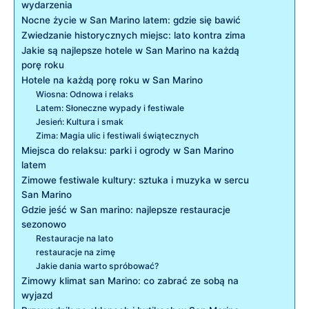
wydarzenia
Nocne życie w San⁢ Marino⁢ latem: gdzie ‍się bawić
Zwiedzanie ⁣historycznych miejsc: lato ⁣kontra zima
Jakie są najlepsze hotele w San ⁢Marino na każdą
porę roku
Hotele na każdą porę roku w San Marino
Wiosna: Odnowa i ⁤relaks
Latem: Słoneczne wypady i festiwale
Jesień: Kultura i smak
Zima: ⁤Magia ulic ​i‍ festiwali⁣ świątecznych
Miejsca⁤ do‍ relaksu: parki i ogrody⁢ w ​San Marino
latem
Zimowe festiwale ‍kultury: sztuka ⁤i ⁤muzyka ‍w sercu
San Marino
Gdzie ‍jeść⁣ w San marino: ‍najlepsze restauracje⁢
sezonowo
Restauracje na lato
restauracje na zimę
Jakie dania warto spróbować?
Zimowy ‌klimat ‍san Marino: co⁤ zabrać ze sobą ​na
wyjazd