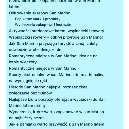
Przewodnik po sklepach i⁣ butikach w San ⁣Marino
latem
Odkrywanie skarbów San Marino
Popularne marki i⁤ produkty
Wydarzenia zakupowe‍ i ⁣festiwale
Aktywności outdoorowe⁢ latem: wspinaczki i⁣ rowery
Wspinaczki i rowery – odkryj przyrodę San⁢ Marino!
Jak San ⁣Marino przyciąga turystów⁤ zimą: zalety
odwiedzin​ w chłodniejsze ⁣dni
Romantyczne miejsca w‌ San Marino: idealne na⁢
letnie wieczory
Romantyczne miejsca⁤ w San Marino
Sporty ekstremalne w san Marino latem: ⁤adrenalina
na wyciągnięcie ręki
Historię San Marino najlepiej‌ poznasz ⁢zimą:
zwiedzanie ⁤bez tłumów
Najlepsze biura podróży‍ oferujące⁢ wycieczki do San
Marino ⁤latem⁣ i zimą
Wydarzenia, które warto zaplanować w san Marino
na najbliższy⁤ sezon
Jakie pamiątki ​warto przywieźć z San Marino latem i