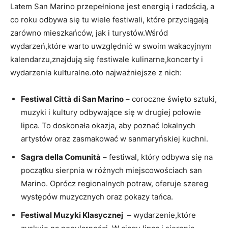
Latem San ⁤Marino przepełnione jest‌ energią i radością, ⁣a
co roku odbywa się tu wiele festiwali, które przyciągają
zarówno ⁤mieszkańców, ‍jak ⁢i​ turystów.Wśród‍
wydarzeń,które ‌warto‌ uwzględnić​ w swoim wakacyjnym
kalendarzu,znajdują się festiwale ⁤kulinarne,koncerty i
wydarzenia⁣ kulturalne.oto najważniejsze z nich:
Festiwal Città di ⁢San ‌Marino
– coroczne​ święto ​sztuki,
⁢muzyki i kultury odbywające się w drugiej​ połowie
lipca. To⁢ doskonała okazja, ⁢aby poznać lokalnych
artystów ⁢oraz zasmakować ‌w‍ sanmaryńskiej kuchni.
Sagra della Comunità
– festiwal, który odbywa się na
początku sierpnia w różnych miejscowościach san‌
Marino. Oprócz regionalnych potraw, oferuje szereg
⁣występów‌ muzycznych ⁤oraz pokazy tańca.
Festiwal Muzyki ⁣Klasycznej
⁣ –⁤ wydarzenie,które