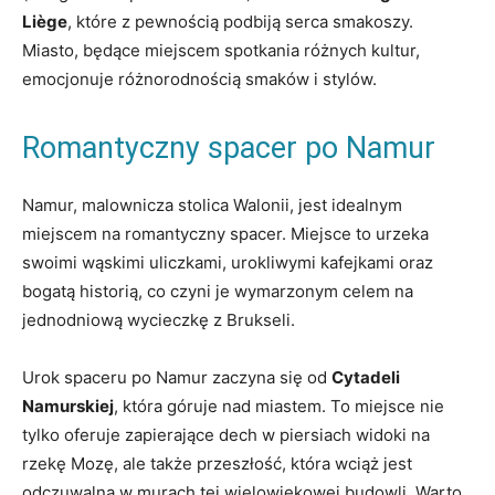
Liège
, które z pewnością podbiją serca ⁤smakoszy.
Miasto, będące miejscem spotkania różnych kultur,
emocjonuje różnorodnością smaków i stylów.
Romantyczny​ spacer ⁤po Namur
Namur, malownicza‌ stolica Walonii, jest idealnym
miejscem ​na romantyczny spacer. Miejsce to urzeka
swoimi wąskimi uliczkami, urokliwymi kafejkami oraz
bogatą historią, co czyni je wymarzonym celem na
jednodniową ⁤wycieczkę z Brukseli.
Urok spaceru po Namur zaczyna się⁤ od
Cytadeli
Namurskiej
, ⁣która góruje nad ‌miastem.​ To miejsce nie
tylko ‌oferuje zapierające dech w piersiach widoki ⁤na
rzekę Mozę, ale także przeszłość, która‌ wciąż jest⁤
odczuwalna w ⁤murach tej wielowiekowej budowli. Warto