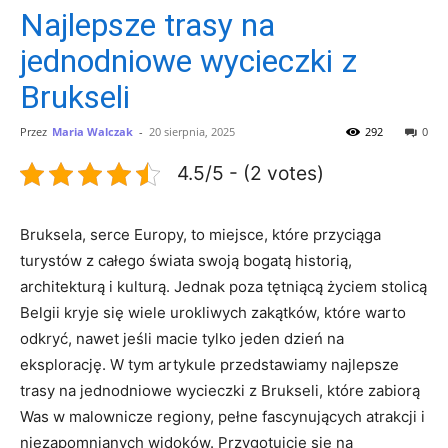
Najlepsze trasy na
jednodniowe wycieczki z
Brukseli
Przez
Maria Walczak
-
20 sierpnia, 2025
292
0
4.5/5 - (2 votes)
Bruksela, serce Europy, to miejsce, które przyciąga
turystów⁤ z całego świata swoją bogatą historią,
architekturą i kulturą. ​Jednak poza tętniącą życiem stolicą
Belgii‍ kryje się wiele urokliwych zakątków, które warto‍
odkryć, nawet jeśli macie tylko‍ jeden dzień na
eksplorację. W‍ tym artykule przedstawiamy najlepsze
trasy na jednodniowe wycieczki z Brukseli, które⁢ zabiorą
Was w malownicze regiony, pełne fascynujących atrakcji i
niezapomnianych‍ widoków.⁣ Przygotujcie ⁢się na