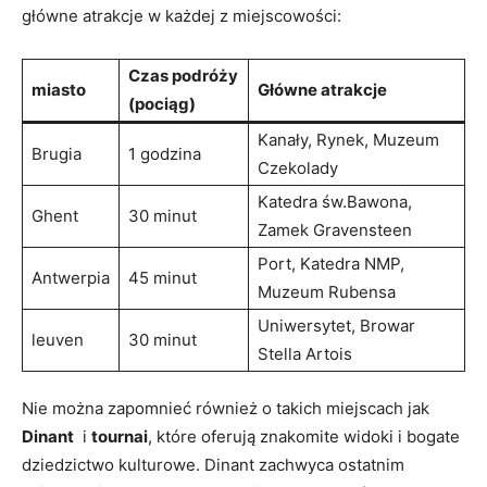
główne atrakcje ‌w każdej ‍z miejscowości:
Czas podróży
miasto
Główne⁣ atrakcje
(pociąg)
Kanały, Rynek,⁤ Muzeum
Brugia
1 godzina
Czekolady
Katedra św.Bawona,
Ghent
30 minut
Zamek Gravensteen
Port, Katedra NMP,
Antwerpia
45 minut
Muzeum Rubensa
Uniwersytet, Browar
leuven
30 minut
Stella Artois
Nie można ‍zapomnieć również o takich miejscach jak
Dinant
⁤ i
tournai
, ​które oferują znakomite ⁢widoki i ‍bogate
dziedzictwo kulturowe. Dinant zachwyca ostatnim⁢