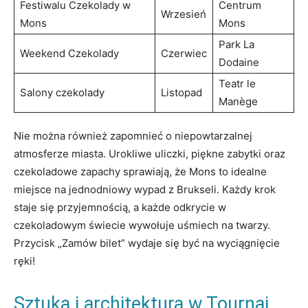
Festiwalu⁢ Czekolady w
Centrum
Wrzesień
Mons
Mons
Park‌ La⁢
Weekend Czekolady
Czerwiec
Dodaine
Teatr⁣ le
Salony czekolady
Listopad
Manège
Nie można również zapomnieć o‌ niepowtarzalnej
atmosferze miasta. Urokliwe uliczki, piękne zabytki ⁤oraz
czekoladowe zapachy sprawiają, że Mons ⁣to idealne
miejsce na jednodniowy wypad z Brukseli.⁣ Każdy ‌krok
staje się przyjemnością, a⁤ każde odkrycie w
czekoladowym świecie wywołuje uśmiech na‌ twarzy.
⁤Przycisk „Zamów bilet” wydaje się być na⁢ wyciągnięcie
ręki!
Sztuka i architektura w Tournai