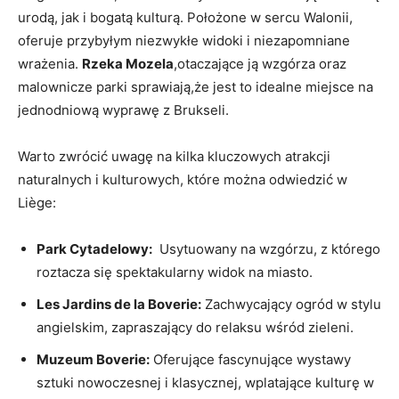
urodą, jak i bogatą ⁢kulturą. ​Położone w⁤ sercu Walonii,
oferuje przybyłym niezwykłe widoki i niezapomniane
wrażenia.
Rzeka Mozela
,otaczające ją wzgórza oraz
malownicze ‍parki sprawiają,że jest⁣ to idealne miejsce na
jednodniową wyprawę z Brukseli.
Warto‍ zwrócić uwagę na kilka ⁣kluczowych atrakcji
naturalnych i kulturowych, które można odwiedzić w
Liège:
Park Cytadelowy:
⁣ Usytuowany na wzgórzu, z którego
roztacza się spektakularny widok na miasto.
Les ⁢Jardins de la Boverie:
Zachwycający ogród w stylu
angielskim, zapraszający do ⁢relaksu wśród zieleni.
Muzeum Boverie:
Oferujące fascynujące wystawy
sztuki nowoczesnej⁢ i klasycznej, wplatające kulturę⁤ w