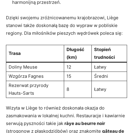
harmonijną‌ przestrzeń.
Dzięki swojemu⁣ zróżnicowanemu krajobrazowi, Liège
stanowi ⁤także doskonałą bazę do wypraw w pobliskie
⁣regiony. Dla miłośników pieszych wędrówek poleca się:
Długość
Stopień
Trasa
(km)
trudności
Doliny Meuse
12
Łatwy
Wzgórza Fagnes
15
Średni
Rezerwat przyrody⁢
8
Łatwy
Hauts-Sarts
Wizyta w Liège to również doskonała okazja do
⁣zasmakowania w lokalnej⁢ kuchni. Restauracje i kawiarnie
serwują​ pyszności takie ​jak
ràye au beurre ⁣noir
(strogonow z płaskodzióbów) oraz znakomite
gâteau de