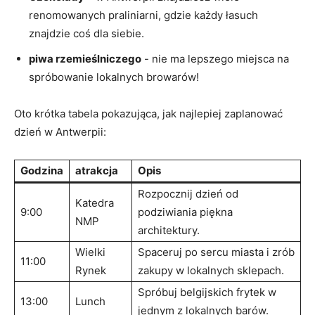
renomowanych praliniarni, gdzie każdy łasuch
znajdzie coś dla siebie.
piwa ⁢rzemieślniczego
‌- nie ma lepszego⁣ miejsca na
spróbowanie lokalnych browarów!
Oto krótka⁣ tabela pokazująca, ⁢jak najlepiej zaplanować
dzień ‍w Antwerpii:
Godzina
atrakcja
Opis
Rozpocznij ‌dzień od
Katedra
9:00
podziwiania piękna
NMP
architektury.
Wielki
Spaceruj po sercu miasta i zrób
11:00
Rynek
zakupy⁢ w lokalnych sklepach.
Spróbuj belgijskich frytek w
13:00
Lunch
‍jednym z lokalnych barów.