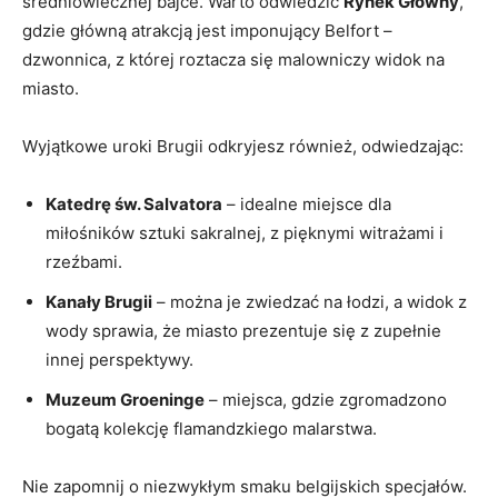
średniowiecznej bajce. Warto odwiedzić
Rynek Główny
,
gdzie główną atrakcją jest imponujący Belfort –
dzwonnica, ⁢z⁢ której roztacza się ⁣malowniczy ⁣widok na‍
miasto.
Wyjątkowe uroki Brugii odkryjesz również, odwiedzając:
Katedrę św. Salvatora
‌– idealne miejsce dla
miłośników sztuki sakralnej, z​ pięknymi witrażami i
rzeźbami.
Kanały Brugii
– można je zwiedzać na łodzi, a widok z
wody sprawia, że miasto prezentuje się z zupełnie
innej perspektywy.
Muzeum ‌Groeninge
– miejsca, gdzie zgromadzono
bogatą ‌kolekcję flamandzkiego malarstwa.
Nie zapomnij o niezwykłym smaku belgijskich specjałów. ​