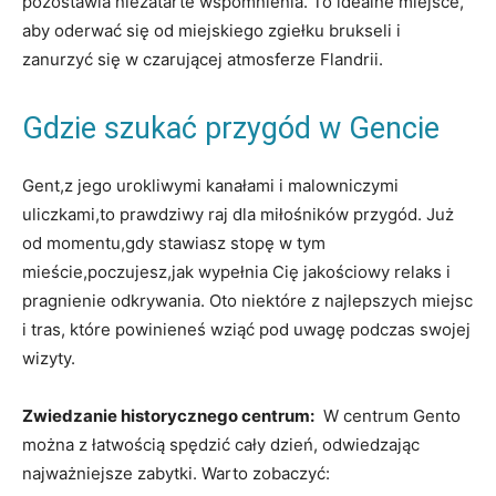
pozostawia‍ niezatarte wspomnienia. To idealne miejsce,
aby oderwać się od miejskiego zgiełku brukseli i
zanurzyć się w czarującej atmosferze Flandrii.
Gdzie szukać przygód‌ w​ Gencie
Gent,z jego⁤ urokliwymi kanałami ‌i malowniczymi
uliczkami,to prawdziwy raj ​dla miłośników przygód. Już⁢
od ​momentu,gdy stawiasz ‍stopę w tym
mieście,poczujesz,jak⁤ wypełnia Cię jakościowy relaks i
pragnienie odkrywania. Oto niektóre z najlepszych miejsc
i tras, które⁣ powinieneś wziąć pod uwagę podczas swojej
‍wizyty.
Zwiedzanie historycznego centrum:
‍ W centrum Gento
można z łatwością spędzić cały dzień, odwiedzając
najważniejsze zabytki.⁤ Warto zobaczyć: