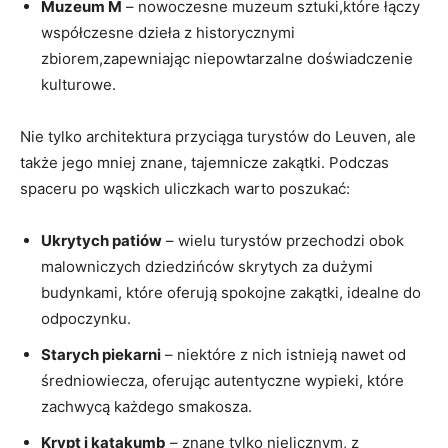
Muzeum M
– ​nowoczesne muzeum⁣ sztuki,które łączy
współczesne​ dzieła z historycznymi
zbiorem,zapewniając niepowtarzalne​ doświadczenie
kulturowe.
Nie tylko architektura ‍przyciąga turystów do Leuven, ale​
także ‌jego mniej znane,⁢ tajemnicze zakątki. Podczas
spaceru po wąskich ‌uliczkach warto poszukać:
Ukrytych patiów
– wielu turystów ⁤przechodzi obok
malowniczych dziedzińców​ skrytych za dużymi
budynkami, które oferują spokojne zakątki, idealne do
odpoczynku.
Starych piekarni
– niektóre z nich istnieją nawet od
‍średniowiecza, oferując autentyczne‍ wypieki, które
zachwycą każdego smakosza.
Krypt⁢ i ​katakumb
– znane tylko nielicznym, z