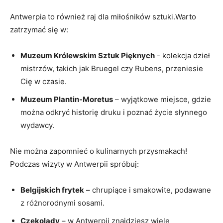
Antwerpia to również raj dla miłośników sztuki.Warto
zatrzymać się w:
Muzeum Królewskim Sztuk Pięknych
​- kolekcja dzieł
mistrzów, takich jak Bruegel⁤ czy Rubens, przeniesie
Cię w czasie.
Muzeum Plantin-Moretus
– ​wyjątkowe miejsce, gdzie
⁣można⁣ odkryć historię druku i‌ poznać życie ‍słynnego
wydawcy.
Nie można zapomnieć o kulinarnych ⁤przysmakach!
Podczas wizyty w Antwerpii spróbuj:
Belgijskich frytek
– ‍chrupiące i smakowite, ‍podawane
z różnorodnymi sosami.
Czekolady
– w ⁣Antwerpii znajdziesz wiele‍