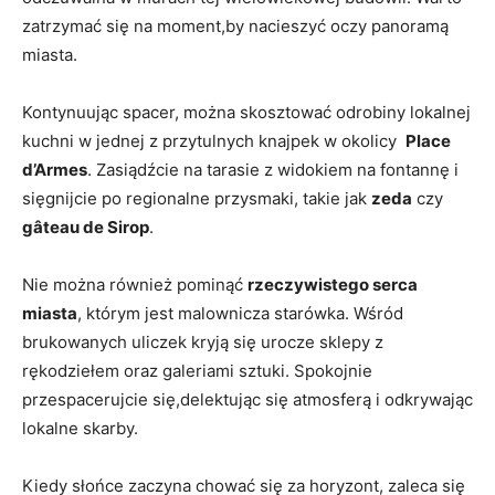
‌zatrzymać się na moment,by nacieszyć oczy panoramą
miasta.
Kontynuując ​spacer, można⁤ skosztować odrobiny lokalnej
kuchni⁤ w jednej‌ z przytulnych knajpek w okolicy ⁣
Place
d’Armes
. Zasiądźcie⁣ na tarasie z widokiem na fontannę i
sięgnijcie ​po⁤ regionalne przysmaki, takie jak
zeda
czy⁢
gâteau ‌de Sirop
.
Nie można również pominąć
rzeczywistego serca
miasta
, którym jest malownicza starówka.‌ Wśród
brukowanych uliczek kryją się urocze⁢ sklepy z
rękodziełem oraz ⁢galeriami sztuki. Spokojnie
przespacerujcie się,delektując się atmosferą i odkrywając
lokalne skarby.
Kiedy słońce zaczyna chować ⁣się za‍ horyzont, zaleca się