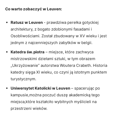
Co ‍warto zobaczyć ​w Leuven:
Ratusz w Leuven
‍- prawdziwa‍ perełka gotyckiej
architektury, z bogato zdobionymi fasadami i
Osobliwościami. Został zbudowany w XV wieku i jest
jednym z najcenniejszych zabytków⁣ w belgii.
Katedra św. piotra
– miejsce, które‌ zachwyca
mistrzowskimi dziełami sztuki, w tym obrazem
„Ukrzyżowanie” autorstwa ⁣Woutera Crabeth. Historia
katedry ‌sięga XI wieku, co czyni⁢ ją istotnym punktem
turystycznym.
Uniwersytet Katolicki w Leuven
– spacerując po
kampusie,można poczuć‍ duszę akademicką tego
miejsca,które kształciło wybitnych myślicieli na
przestrzeni wieków.