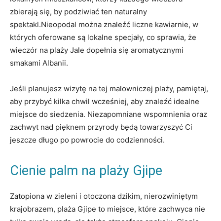
zbierają się,​ by podziwiać⁣ ten naturalny
spektakl.Nieopodal można znaleźć liczne kawiarnie, w ​
których oferowane są lokalne specjały,​ co sprawia, że
wieczór na plaży Jale dopełnia ​się‍ aromatycznymi
smakami Albanii.
Jeśli planujesz​ wizytę⁣ na‌ tej malowniczej ​plaży,⁣ pamiętaj,
aby​ przybyć kilka chwil wcześniej,⁢ aby znaleźć idealne
miejsce do siedzenia. Niezapomniane ​wspomnienia oraz
zachwyt nad pięknem przyrody⁢ będą towarzyszyć⁣ Ci
jeszcze długo ⁢po powrocie do codzienności.
Cienie palm na plaży⁢ Gjipe
Zatopiona w zieleni⁤ i otoczona dzikim, nierozwiniętym
krajobrazem,⁤ plaża Gjipe to miejsce, które zachwyca nie