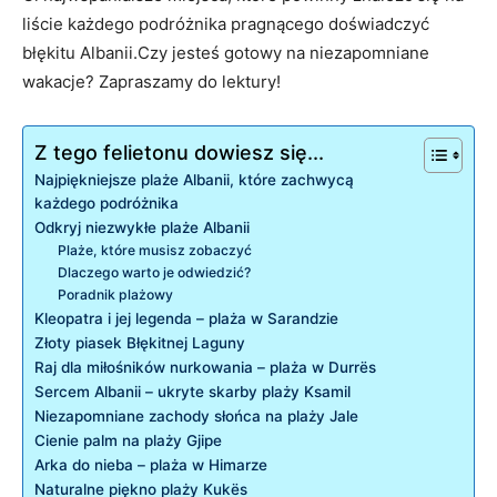
liście każdego podróżnika pragnącego doświadczyć⁣
błękitu Albanii.Czy⁤ jesteś gotowy na niezapomniane
wakacje? Zapraszamy do lektury!
Z tego felietonu dowiesz się...
Najpiękniejsze plaże Albanii, które zachwycą
każdego podróżnika
Odkryj niezwykłe plaże Albanii
Plaże, które musisz zobaczyć
Dlaczego warto ⁣je odwiedzić?
Poradnik ​plażowy
Kleopatra i jej ​legenda – plaża w‍ Sarandzie
Złoty⁣ piasek⁢ Błękitnej Laguny
Raj dla⁤ miłośników ⁢nurkowania – plaża w Durrës
Sercem ‍Albanii – ukryte skarby plaży Ksamil
Niezapomniane zachody słońca na ​plaży Jale
Cienie palm na plaży⁢ Gjipe
Arka do ⁣nieba – plaża w Himarze
Naturalne piękno ​plaży ⁢Kukës