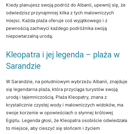
Kiedy planujesz swoją podróż⁤ do⁣ Albanii, upewnij ‌się, że
odwiedzisz przynajmniej kilka z tych malowniczych
⁣miejsc. Każda plaża oferuje coś wyjątkowego ⁤i z
pewnością zachwyci każdego podróżnika ‍swoją
niepowtarzalną urodą.
Kleopatra i jej ​legenda – plaża w‍
Sarandzie
W Sarandzie,⁣ na⁢ południowym wybrzeżu Albanii, znajduje
⁤się legendarna plaża, która przyciąga turystów swoją
urodą⁢ i tajemniczością. Plaża Kleopatry, znana⁢ z
krystalicznie czystej wody i malowniczych widoków, ma
swoje korzenie⁤ w opowieściach o słynnej królowej
Egiptu. Legenda ‍głosi, ‍że Kleopatra ​osobiście odwiedzała
to miejsce,‌ aby cieszyć ​się ⁤słońcem i⁤ życiem