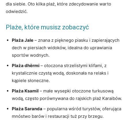
dla siebie. Oto kilka plaż, które‌ zdecydowanie warto
‌odwiedzić.
Plaże, które musisz zobaczyć
Plaża‌ Jale
– ​znana z pięknego piasku i zapierających
dech w piersiach ‌widoków, idealna‍ do uprawiania
⁤sportów wodnych.
Plaża dhërmi
– otoczona strzelistymi klifami, z
krystalicznie czystą wodą, doskonała na relaks ⁣i
kąpiele⁣ słoneczne.
Plaża Ksamil
– małe wysepki‍ otoczone turkusową
wodą,‌ często porównywana do rajskich plaż Karaibów.
Plaża Saranda
‍– popularna⁣ wśród turystów, oferująca
⁣mnóstwo barów i restauracji tuż przy brzegu.