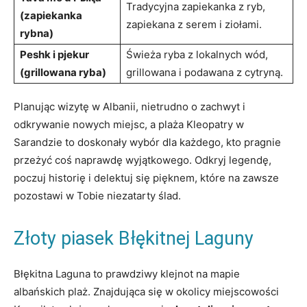
Tradycyjna zapiekanka⁢ z ‍ryb,
(zapiekanka
zapiekana ⁤z serem i ⁤ziołami.
rybna)
Peshk⁢ i pjekur
Świeża ryba z lokalnych wód,
(grillowana ryba)
⁢grillowana‌ i podawana z ‍cytryną.
Planując wizytę w⁣ Albanii, nietrudno o zachwyt i
odkrywanie nowych ‌miejsc, a plaża Kleopatry w
⁣Sarandzie⁣ to⁢ doskonały wybór dla każdego, kto ​pragnie
przeżyć ⁣coś naprawdę wyjątkowego. Odkryj legendę,
poczuj historię i delektuj ⁣się⁤ pięknem, które na zawsze⁤
pozostawi w ⁢Tobie niezatarty ślad.
Złoty⁣ piasek⁢ Błękitnej Laguny
Błękitna Laguna to ‌prawdziwy klejnot na mapie
albańskich plaż. Znajdująca‍ się w okolicy ‍miejscowości