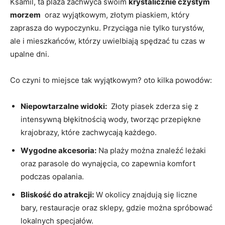
Ksamil, ta plaża zachwyca‌ swoim
krystalicznie czystym
morzem
‍ oraz‍ wyjątkowym, złotym piaskiem, który
zaprasza ⁢do wypoczynku. Przyciąga nie tylko turystów,
ale i mieszkańców, którzy ⁤uwielbiają spędzać ⁤tu czas w
upalne dni.
Co czyni to miejsce tak ‌wyjątkowym? oto kilka powodów:
Niepowtarzalne widoki:
⁣ Złoty⁢ piasek zderza się‍ z​
intensywną błękitnością wody, tworząc przepiękne
krajobrazy, które zachwycają każdego.
Wygodne akcesoria:
Na plaży można znaleźć leżaki
⁢oraz ⁣parasole ‍do wynajęcia, co ‍zapewnia ‍komfort
podczas opalania.
Bliskość do atrakcji:
W⁤ okolicy⁢ znajdują się liczne
bary, restauracje oraz sklepy, gdzie można spróbować
lokalnych‌ specjałów.