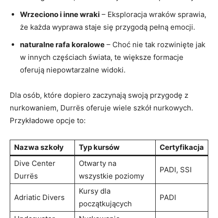
Wrzeciono i inne ⁣wraki
– Eksploracja wraków sprawia,
że każda wyprawa staje się przygodą pełną emocji.
naturalne ‌rafa koralowe
– Choć ‍nie tak rozwinięte jak
w innych⁤ częściach⁤ świata, te ​większe formacje
oferują niepowtarzalne ⁢widoki.
Dla ‍osób, ⁢które dopiero zaczynają​ swoją przygodę z
nurkowaniem, ​Durrës oferuje wiele ⁤szkół nurkowych.
Przykładowe opcje to:
Nazwa‌ szkoły
Typ kursów
Certyfikacja
Dive⁢ Center
Otwarty na
PADI, SSI
Durrës
wszystkie poziomy
Kursy dla
Adriatic Divers
PADI
początkujących