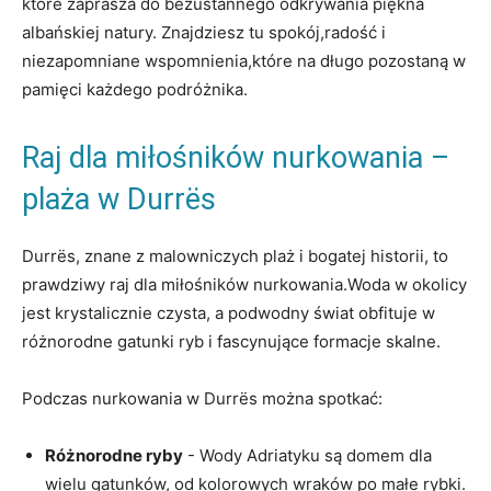
które⁢ zaprasza do bezustannego odkrywania piękna
albańskiej ⁣natury. Znajdziesz tu spokój,radość ​i
niezapomniane wspomnienia,które ⁢na ​długo pozostaną w
pamięci każdego podróżnika.
Raj dla⁤ miłośników ⁢nurkowania –
plaża w Durrës
Durrës, znane ⁤z malowniczych ‍plaż i bogatej ​historii, to⁢
prawdziwy raj dla ‍miłośników nurkowania.Woda w okolicy
jest krystalicznie czysta,‌ a podwodny⁤ świat obfituje w
różnorodne gatunki ‌ryb i fascynujące formacje skalne.
Podczas nurkowania w ‌Durrës można spotkać:
Różnorodne ryby
-​ Wody Adriatyku są domem dla
wielu gatunków, od kolorowych wraków po małe rybki.