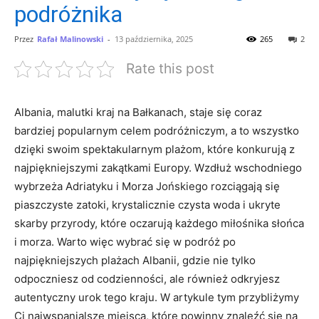
podróżnika
Przez
Rafał Malinowski
-
13 października, 2025
265
2
Rate this post
Albania, malutki kraj na Bałkanach, staje się coraz
bardziej popularnym celem podróżniczym, a to wszystko
dzięki swoim spektakularnym plażom, ‍które konkurują z
najpiękniejszymi ⁤zakątkami Europy. Wzdłuż wschodniego
wybrzeża Adriatyku i Morza Jońskiego rozciągają się
piaszczyste​ zatoki, krystalicznie ​czysta‌ woda i ukryte
skarby przyrody, które oczarują każdego miłośnika słońca
i morza.⁤ Warto więc wybrać się w podróż po
najpiękniejszych plażach ​Albanii,⁤ gdzie⁢ nie tylko
odpoczniesz od codzienności, ale również odkryjesz
autentyczny urok tego kraju. W artykule tym ⁤przybliżymy
Ci najwspanialsze miejsca, ⁢które powinny znaleźć się na