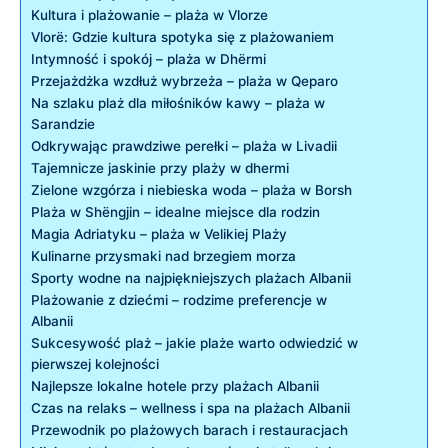
Kultura i plażowanie – plaża w Vlorze
Vlorë: ⁤Gdzie kultura spotyka się z⁢ plażowaniem
Intymność i spokój ⁣– plaża w Dhërmi
Przejażdżka wzdłuż wybrzeża‌ – plaża w ⁤Qeparo
Na szlaku plaż dla miłośników kawy – plaża w
Sarandzie
Odkrywając​ prawdziwe perełki – plaża w ⁤Livadii
Tajemnicze jaskinie przy plaży w dhermi
Zielone wzgórza i⁢ niebieska woda – plaża w Borsh
Plaża w⁤ Shëngjin – idealne miejsce dla rodzin
Magia ​Adriatyku – plaża w Velikiej Plaży
Kulinarne przysmaki ‌nad‍ brzegiem morza
Sporty wodne ‌na ⁢najpiękniejszych‌ plażach Albanii
Plażowanie z dziećmi – rodzime preferencje w
Albanii
Sukcesywość plaż​ – jakie plaże warto odwiedzić w
pierwszej kolejności
Najlepsze lokalne hotele przy plażach Albanii
Czas na relaks – wellness i spa ‍na ​plażach Albanii
Przewodnik po plażowych barach i restauracjach