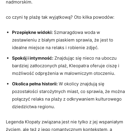
nadmorskim.
co czyni tę plażę tak ⁣wyjątkową? Oto kilka​ powodów:
Przepiękne widoki:
Szmaragdowa woda w
zestawieniu z białym​ piaskiem sprawia, że jest⁤ to⁢
idealne miejsce na relaks i robienie⁤ zdjęć.
Spokój i intymność:
⁢Znajdując się nieco na uboczu
bardziej zatłoczonych plaż, Kleopatra ⁢oferuje ciszę i
⁢możliwość odprężenia w ‌malowniczym‍ otoczeniu.
Okolica pełna ‍historii:
W okolicy znajdują​ się
pozostałości starożytnych miast, ‍co sprawia, że można⁣
połączyć​ relaks na plaży z odkrywaniem kulturowego
dziedzictwa regionu.
Legenda Klopaty związana jest nie tylko z⁣ jej wspaniałym
życiem, ale też ⁣z jego⁤ romantycznym ⁢kontekstem, a