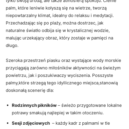
tylko swoją urodą, ale także atmosferą spokoju. Cienie
palm, które⁤ leniwie kołyszą​ się⁣ na wietrze, tworzą
niepowtarzalny klimat, idealny do relaksu i medytacji.
Przechadzając​ się po plaży, można‌ dostrzec, jak⁤
naturalne⁤ światło​ odbija ⁤się w krystalicznej wodzie,
malując urzekający obraz, który zostaje w pamięci na
długo.
Szeroka ⁣przestrzeń piasku oraz wystające wody morskie
przyciągają⁣ zarówno miłośników aktywności na świeżym
powietrzu, jak i poszukiwaczy wyciszenia. Posszyste
palmy,które⁣ strzegą​ tego idyllicznego miejsca,stanowią
doskonałą scenerię dla:
Rodzinnych pikników
– świeżo przygotowane lokalne
potrawy ⁤smakują najlepiej w takim⁤ otoczeniu.
Sesji zdjęciowych
⁣ – ⁢każdy‌ kadr z palmami‌ w tle