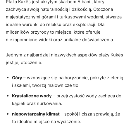
Plaża Kukës jest ⁣ukrytym skarbem Albanii, który
⁤zachwyca ‌swoją⁣ naturalnością i⁣ dzikością. ​Otoczona
majestatycznymi górami i turkusowymi wodami, stwarza‌
idealne warunki do ⁣relaksu oraz eksploracji. Dla
miłośników przyrody​ to miejsce, które oferuje
niezapomniane widoki oraz‍ unikalne doświadczenia.
Jednym z⁢ najbardziej niezwykłych aspektów plaży Kukës
jest ⁤jej ‌otoczenie:
Góry
– wznoszące się na horyzoncie, pokryte zielenią
i skałami, tworzą malownicze⁢ tło.
Krystaliczne wody
– przejrzystość ⁢wody ‌zachęca do
kąpieli⁢ oraz ⁢nurkowania.
niepowtarzalny klimat
– spokój ⁣i‌ cisza ‍sprawiają,⁤ że‍
to idealne miejsce na wyciszenie.