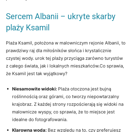
Sercem ‍Albanii – ukryte skarby
plaży Ksamil
Plaża Ksamil, położona‌ w ​malowniczym rejonie Albanii, to
prawdziwy raj ⁣dla miłośników słońca ​i⁣ krystalicznie
czystej wody.⁢ urok tej ​plaży przyciąga ⁣zarówno turystów
z całego świata, jak i lokalnych mieszkańców.Co sprawia,
⁣że Ksamil jest⁣ tak wyjątkowy?
Niesamowite ⁣widoki:
Plaża ⁤otoczona jest bujną
roślinnością oraz‌ górami, co tworzy niepowtarzalny
krajobraz. Z każdej strony rozpościerają się widoki na
malownicze wyspy, co sprawia, ⁣że ‍to miejsce jest
idealne do fotografowania.
Klarowna woda:
Bez‌ względu na to,⁤ czy⁤ preferujesz