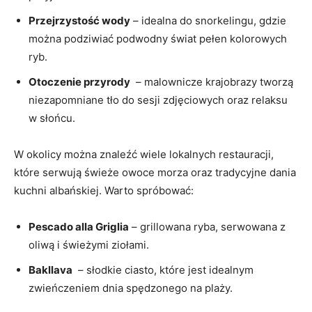
Przejrzystość wody
– ‍idealna do snorkelingu, ​gdzie
można ⁣podziwiać podwodny świat pełen kolorowych
ryb.
Otoczenie‌ przyrody
⁢ – malownicze krajobrazy tworzą
niezapomniane ​tło ‍do sesji zdjęciowych oraz⁢ relaksu
w ⁢słońcu.
W okolicy można znaleźć⁢ wiele lokalnych restauracji,
które ⁣serwują‌ świeże owoce ⁢morza‌ oraz‌ tradycyjne dania
kuchni albańskiej. Warto spróbować:
Pescado alla Griglia
–⁤ grillowana ryba, serwowana z
oliwą i świeżymi ziołami.
Bakllava
⁣ – ​słodkie ciasto, które⁤ jest idealnym
zwieńczeniem⁣ dnia spędzonego na ⁢plaży.