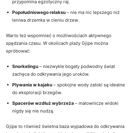
przypomina ⁤egzotyczny raj.
Popołudniowego relaksu
– nie ma⁣ nic lepszego ‌niż
leniwa drzemka ⁢w cieniu drzew.
Warto też wspomnieć o możliwościach aktywnego
spędzania ⁤czasu. W ⁢okolicach plaży⁢ Gjipe można
spróbować:
Snorkelingu
‍– niezwykle bogaty ⁤podwodny świat
zachęca do odkrywania jego uroków.
Plywania ‌w kajaku
⁣– spokojne⁢ wody ‍zatoki⁤ są idealne​
do eksploracji brzegów.
Spacerów wzdłuż wybrzeża
⁤–⁢ malownicze widoki⁢
nigdy⁤ się nie nudzą.
Gjipe to również świetna baza wypadowa​ do‌ odkrywania