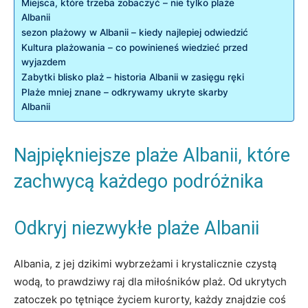
Miejsca, które trzeba ‌zobaczyć – nie tylko plaże
‍Albanii
sezon plażowy w‌ Albanii – kiedy najlepiej odwiedzić
Kultura plażowania – co powinieneś wiedzieć przed
⁢wyjazdem
Zabytki⁤ blisko plaż – historia​ Albanii w ⁣zasięgu⁤ ręki
Plaże mniej znane – odkrywamy ukryte ⁢skarby
Albanii
Najpiękniejsze plaże Albanii, które
zachwycą każdego podróżnika
Odkryj niezwykłe plaże Albanii
Albania, z ⁤jej dzikimi⁤ wybrzeżami ‍i krystalicznie czystą
wodą, to prawdziwy raj‍ dla miłośników plaż. Od ukrytych
zatoczek po⁤ tętniące życiem kurorty, każdy znajdzie coś