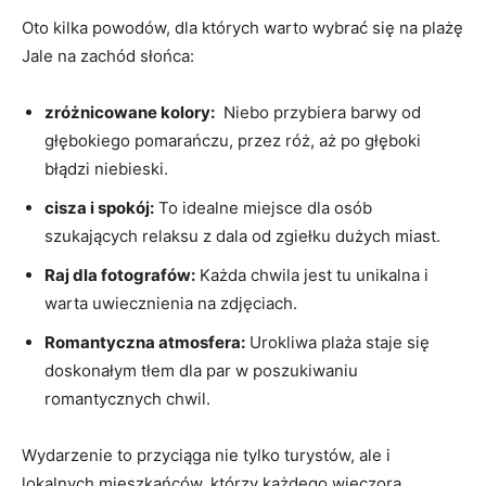
Oto⁤ kilka powodów, dla których‍ warto wybrać ⁢się na​ plażę
Jale na ​zachód⁣ słońca:
zróżnicowane kolory:
⁢ Niebo ​przybiera barwy od
głębokiego pomarańczu, przez róż, aż ⁤po głęboki
błądzi ⁣niebieski.
cisza⁤ i spokój:
To‌ idealne miejsce ⁣dla osób
szukających​ relaksu z dala od zgiełku dużych miast.
Raj dla fotografów:
Każda chwila​ jest tu unikalna ⁤i
warta uwiecznienia na zdjęciach.
Romantyczna‍ atmosfera:
Urokliwa plaża staje się
doskonałym tłem dla⁢ par ​w poszukiwaniu
‍romantycznych‍ chwil.
Wydarzenie to przyciąga ‌nie tylko turystów, ale i
lokalnych mieszkańców, którzy‌ każdego wieczora