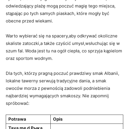
odwiedzający plażę mogą ​poczuć magię ​tego miejsca,
stąpając po tych samych piaskach, które mogły być
obecne przed wiekami.
Warto wybierać się na spacery,aby ‍odkrywać okoliczne⁤
skaliste zatoczki,a⁢ także⁤ czyścić ⁣umysł,wsłuchując się‌ w
szum ⁤fal. ⁣Woda jest tu na ogół ciepła, co sprzyja ⁣kąpielom
oraz sportom wodnym.
Dla tych, którzy pragną poczuć prawdziwy smak Albanii,
‍lokalne‍ tawerny serwują tradycyjne​ dania, ‍a smak
owoców morza z ⁢pewnością zadowoli podniebienia
najbardziej wymagających smakoszy. ⁤Nie zapomnij
spróbować:
Potrawa
Opis
Tava me d Рықа