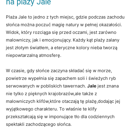
na ​plaży Jale
Plaża ‌Jale ⁣to jedno z ⁢tych miejsc, gdzie podczas zachodu
słońca można poczuć magię ⁢natury w pełnej okazałości. ​
Widok, który rozciąga się przed ‌oczami, jest zarówno
malowniczy, jak i emocjonujący. Każdy kąt‌ plaży zalany
jest złotym‍ światłem, a eteryczne ‍kolory nieba tworzą
niepowtarzalną ⁣atmosferę.
W czasie, gdy ​słońce zaczyna składać się w morze,
powietrze wypełnia się zapachem ‌soli ⁢i świeżych ryb
serwowanych w pobliskich tawernach.
Jale
jest ⁣znana
nie⁣ tylko z pięknych krajobrazów,ale także z
malowniczych klifów,które otaczają tę ⁢plażę,dodając jej
wyjątkowego charakteru. ‍To właśnie te klify⁢
przekształcają się‌ w imponujące tło‌ dla codziennych
spektakli⁢ zachodzącego słońca.