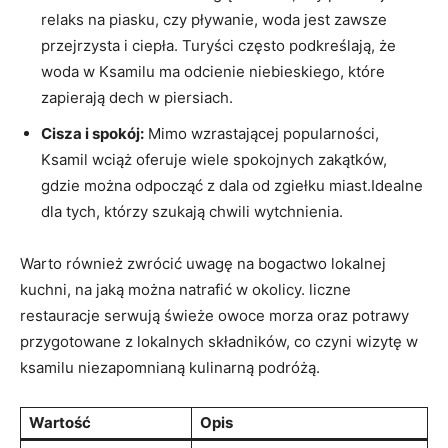
relaks na ⁣piasku, ⁣czy ​pływanie, woda jest⁤ zawsze
przejrzysta i ciepła. Turyści często podkreślają, że
woda ​w‍ Ksamilu ma odcienie niebieskiego, które
zapierają‍ dech w piersiach.
Cisza i spokój:
Mimo wzrastającej popularności,
Ksamil wciąż ⁤oferuje wiele‍ spokojnych‍ zakątków,
gdzie można ​odpocząć z dala od zgiełku miast.Idealne
dla⁤ tych, którzy szukają chwili wytchnienia.
Warto również zwrócić uwagę na bogactwo lokalnej
kuchni,⁤ na jaką można natrafić w ‌okolicy. liczne
restauracje⁢ serwują ​świeże owoce ​morza oraz ​potrawy
‍przygotowane ⁣z lokalnych ‍składników, ‍co czyni ‌wizytę w
ksamilu niezapomnianą kulinarną podróżą.
Wartość
Opis