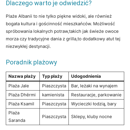
Dlaczego warto ⁣je odwiedzić?
Plaże Albanii to nie ​tylko‍ piękne⁢ widoki, ale również
bogata kultura ‌i⁤ gościnność mieszkańców. Możliwość
spróbowania lokalnych‍ potraw,takich jak ⁣świeże owoce‍
morza czy tradycyjne dania⁢ z‌ grilla,to dodatkowy⁣ atut tej
niezwykłej destynacji.
Poradnik ​plażowy
Nazwa plaży
Typ plaży
Udogodnienia
Plaża ‍Jale
Piaszczysta
Bar, leżaki na wynajem
Plaża⁣ Dhërmi
kamienista
Restauracje,⁢ parkowanie
Plaża Ksamil
Piaszczysta
Wycieczki łodzią, bary
Plaża‌
Piaszczysta
Sklepy, kluby nocne
Saranda