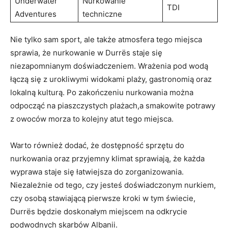
Underwater
Nurkowanie
TDI
Adventures
techniczne
Nie tylko sam sport, ale także atmosfera tego miejsca
sprawia, że ‍nurkowanie w Durrës staje się
niezapomnianym doświadczeniem. Wrażenia pod wodą
łączą się z urokliwymi widokami plaży,‍ gastronomią oraz
lokalną​ kulturą. Po zakończeniu ⁢nurkowania można
odpocząć na piaszczystych plażach,a smakowite ⁤potrawy
z owoców morza to kolejny atut tego miejsca.
Warto również dodać,⁣ że dostępność⁢ sprzętu do
⁢nurkowania oraz⁣ przyjemny klimat sprawiają, że każda
wyprawa staje się łatwiejsza‍ do zorganizowania.
Niezależnie od tego,⁣ czy jesteś doświadczonym nurkiem,
czy osobą stawiającą ​pierwsze ⁢kroki⁣ w tym świecie,
Durrës będzie doskonałym miejscem na odkrycie
⁢podwodnych​ skarbów Albanii.