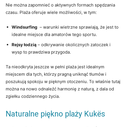
Nie można‌ zapomnieć o⁤ aktywnych formach spędzania
czasu. Plaża oferuje wiele możliwości, w tym:
Windsurfing
⁣ –⁤ warunki wietrzne sprawiają, ​że jest to⁣
idealne‍ miejsce dla amatorów tego ⁢sportu.
Rejsy łodzią
– odkrywanie okolicznych zatoczek i
wysp ‌to prawdziwa przygoda.
Ta nieodkryta ​jeszcze w pełni plaża jest idealnym⁤
miejscem dla‍ tych, którzy pragną uniknąć tłumów i
poszukują‌ spokoju ⁤w pięknym otoczeniu. To właśnie tutaj
można na nowo odnaleźć harmonię z naturą, z dala od⁣
zgiełku codziennego życia.
Naturalne piękno ​plaży ⁢Kukës