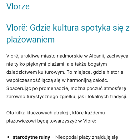
Vlorze
Vlorë: ⁤Gdzie kultura spotyka się z⁢
plażowaniem
Vlorë, urokliwe miasto ​nadmorskie w ​Albanii, zachwyca
nie tylko pięknymi plażami, ale także bogatym
dziedzictwem kulturowym. To ⁣miejsce, gdzie historia i
współczesność ⁢łączą się ⁤w harmonijną całość.
‌Spacerując po‌ promenadzie, można poczuć atmosferę
zarówno turystycznego ‌zgiełku, jak i lokalnych tradycji.
Oto ⁤kilka​ kluczowych atrakcji, które każdemu
plażowiczowi‌ będą towarzyszyć w Vlorë:
starożytne‌ ruiny
– Nieopodal⁤ plaży ⁢znajdują się