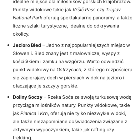
idealne miejsce dla miłośników górskich krajobrazów.
Punkty widokowe takie jak
Vršič Pass
czy
Triglav
National Park
oferują spektakularne ‍panoramy, a także
liczne szlaki turystyczne, idealne do⁣ odkrywania
okolicy.
Jezioro Bled
– Jedno z najpopularniejszych miejsc w
Słowenii. Bled znany jest z malowniczej wyspy z
kościółkiem i zamku na wzgórzu.⁣ Warto ‌odwiedzić​
punkt widokowy na
Ostrzycach
, z którego rozpościera
się zapierający dech w piersiach⁢ widok na jezioro ⁣i
otaczające je⁣ szczyty górskie.
Doliny Soczy
– Rzeka Soča ze swoją ‌turkusową wodą
przyciąga miłośników natury. Punkty widokowe, takie
jak
Planica
i
Krn
, oferują nie tylko‍ niezwykłe widoki,
ale ⁢także niezapomniane ⁤doświadczenia związane​ z
aktywnym wypoczynkiem, takie jak rafting czy
trekking.