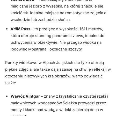
magiczne jezioro z wysepka, na której znajduje się
kościółek. Idealne ‌miejsce na romantyczne zdjęcia⁣ o
wschodzie ⁣lub zachodzie słońca.
Vršič Pass
– to przełęcz o wysokości 1611 metrów,
która oferuje stunning panoramic ⁣views, idealne​ do
uchwycenia w obiektywie. Nie przegap widoku na ​
lodowiec Mojstrana i okoliczne szczyty.
Punkty widokowe w Alpach Julijskich nie tylko oferują
piękne zdjęcia, ale także dają szansę na chwilę refleksji w
otoczeniu ​niezwykłych⁣ krajobrazów. warto​ odwiedzić
także:
Wąwóz Vintgar
– znany z krystalicznie czystej rzeki ⁢i
malowniczych wodospadów.Ścieżka⁣ prowadzi przez
mosty i ‍kładki nad wodą, a widoki zapierają dech w