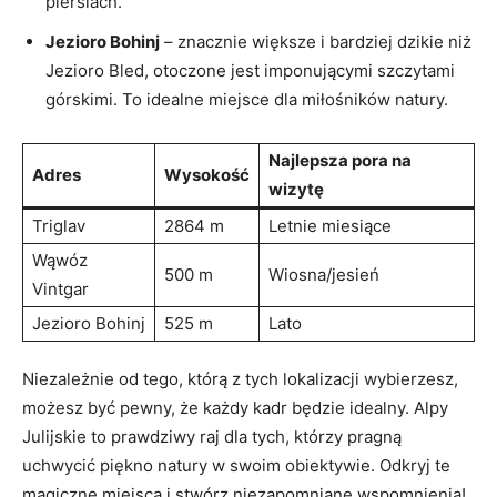
piersiach.
Jezioro Bohinj
– ‍znacznie większe⁤ i ⁣bardziej ‍dzikie‍ niż
Jezioro Bled, otoczone jest imponującymi⁣ szczytami
górskimi. To idealne miejsce ⁤dla miłośników natury.
Najlepsza pora na
Adres
Wysokość
wizytę
Triglav
2864 m
Letnie ‌miesiące
Wąwóz
500 m
Wiosna/jesień
Vintgar
Jezioro Bohinj
525 m
Lato
Niezależnie⁤ od tego, którą z tych lokalizacji wybierzesz,
możesz być pewny, że każdy kadr będzie idealny. Alpy
Julijskie to prawdziwy raj dla‍ tych, którzy ‌pragną
uchwycić piękno natury w swoim obiektywie. Odkryj te
magiczne miejsca i stwórz niezapomniane wspomnienia!