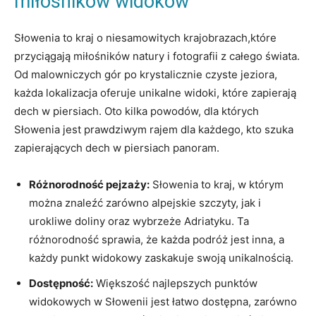
⁣miłośników widoków
Słowenia to kraj o niesamowitych krajobrazach,które
przyciągają miłośników natury i fotografii z całego świata.
Od malowniczych gór po krystalicznie ⁣czyste jeziora,
każda lokalizacja oferuje unikalne widoki, które⁢ zapierają
‌dech w piersiach. Oto kilka powodów, ⁢dla których
Słowenia jest prawdziwym rajem dla każdego, ⁤kto szuka
zapierających dech w piersiach panoram.
Różnorodność pejzaży:
Słowenia to kraj,‍ w​ którym
‍można znaleźć zarówno alpejskie szczyty, jak i⁣
urokliwe doliny ​oraz wybrzeże Adriatyku. Ta
‍różnorodność sprawia, że każda podróż jest inna, a
każdy punkt widokowy zaskakuje swoją unikalnością.
Dostępność:
Większość najlepszych punktów
widokowych w Słowenii jest​ łatwo dostępna, zarówno