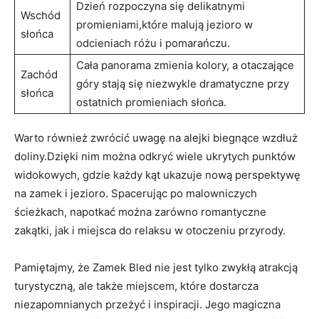
Dzień rozpoczyna się ⁢delikatnymi
Wschód
‍promieniami,które ‍malują jezioro w
‌słońca
odcieniach różu i pomarańczu.
Cała panorama zmienia kolory, a ‌otaczające
Zachód
góry ‌stają się niezwykle dramatyczne ⁤przy
słońca
ostatnich promieniach słońca.
Warto również ⁣zwrócić uwagę na alejki biegnące⁤ wzdłuż
doliny.Dzięki nim można odkryć wiele ukrytych punktów
widokowych, gdzie każdy kąt⁤ ukazuje nową perspektywę
na zamek i ‍jezioro. Spacerując po malowniczych
ścieżkach, ⁣napotkać można zarówno romantyczne
zakątki,⁢ jak i miejsca do⁤ relaksu w otoczeniu przyrody.
Pamiętajmy, że Zamek Bled⁢ nie jest tylko zwykłą atrakcją
turystyczną, ale także miejscem, ⁣które dostarcza
niezapomnianych‍ przeżyć i inspiracji. Jego magiczna