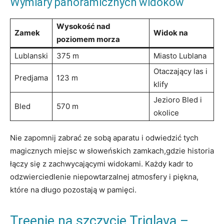
Wymiary panoramicznych widoków
Wysokość⁤ nad
Zamek
Widok na
poziomem morza
Lublanski
375 m
Miasto Lublana
Otaczający las​ i
Predjama
123 m
klify
Jezioro Bled i
Bled
570‌ m
okolice
Nie zapomnij zabrać ze ⁤sobą aparatu i odwiedzić tych
magicznych ‍miejsc w słoweńskich ‍zamkach,gdzie ​historia
łączy⁣ się z zachwycającymi widokami. Każdy kadr to
odzwierciedlenie niepowtarzalnej atmosfery‍ i piękna,
które na długo ⁣pozostają w pamięci.
Treenie na szczycie Triglava –