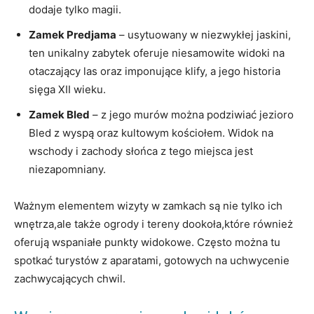
dodaje tylko magii.
Zamek⁤ Predjama
‍–⁣ usytuowany w niezwykłej jaskini,
ten⁤ unikalny zabytek oferuje niesamowite widoki na
otaczający las oraz imponujące klify, a jego historia
sięga XII wieku.
Zamek Bled
– z jego murów można podziwiać ‌jezioro
Bled z wyspą oraz kultowym kościołem. Widok na⁣
wschody i zachody⁢ słońca z tego miejsca jest
niezapomniany.
Ważnym elementem wizyty w zamkach są nie tylko ich
⁣wnętrza,ale także ogrody‌ i tereny dookoła,które również
oferują wspaniałe punkty widokowe.⁤ Często można​ tu
spotkać turystów z aparatami, gotowych ⁢na uchwycenie
zachwycających chwil.