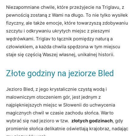
Niezapomniane chwile, ⁤które przeżyjecie na Triglavu, z
pewnością​ zostaną z Wami na⁣ długo. To nie tylko wysiłek
fizyczny, ale także emocje, które towarzyszą ⁤zdobywaniu
szczytu i odkrywaniu ukrytych miejsc z pieszymi
wędrówkami. Triglav to łącznik pomiędzy naturą a
człowiekiem, a każda chwila spędzona w tym miejscu
staje się częścią Waszej własnej, unikalnej historii.
Złote godziny na jeziorze Bled
Jezioro Bled, z⁤ jego ⁣krystalicznie czystą wodą i
malowniczym⁤ otoczeniem gór, jest jednym⁢ z
najpiękniejszych miejsc w Słowenii do uchwycenia
magicznych chwil w czasie zachodu słońca. Warto
wybrać się nad jezioro​ w tzw. ⁣
złotych godzinach
, gdy
promienie słońca delikatnie oświetlają krajobraz, nadając