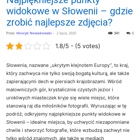
widokowe w Słowenii – gdzie
zrobić najlepsze zdjęcia?
Przez
Henryk Nowakowski
-
2 lipca, 2025
341
0
1.8/5 - (5 votes)
Słowenia, nazwane „ukrytym klejnotem Europy”, to kraj,
który zachwyca nie tylko swoją bogatą kulturą, ale także⁢
zapierającymi dech‌ w piersiach krajobrazami. Wśród
malowniczych gór, krystalicznie ⁤czystych jezior i
urokliwych‍ miasteczek⁢ kryje się ‌wiele miejsc,⁣ które
stanowią raj dla miłośników fotografii. Wyruszając w tę
podróż, odkryjemy najpiękniejsze punkty⁢ widokowe w⁣
Słowenii – idealne ‌miejsca, by uchwycić niezapomniane‌
chwile i stworzyć fotografie, które ⁣wzbudzą zachwyt nie
tylko wśród znajomych,⁤ ale także w mediach