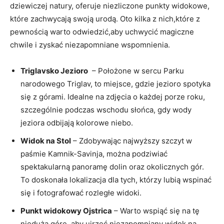
dziewiczej natury,​ oferuje niezliczone punkty widokowe,
które‌ zachwycają swoją urodą. Oto kilka z nich,które z
pewnością‍ warto odwiedzić,aby uchwycić magiczne
chwile i zyskać niezapomniane⁣ wspomnienia.
Triglavsko‌ Jezioro
‍ – Położone w sercu Parku
⁢narodowego ⁣Triglav, to miejsce,​ gdzie jezioro spotyka
się z górami. Idealne na zdjęcia ‍o każdej porze roku,
szczególnie podczas wschodu słońca, gdy wody
jeziora‌ odbijają kolorowe niebo.
Widok ​na Stol
– Zdobywając najwyższy szczyt w
paśmie Kamnik-Savinja, można podziwiać
spektakularną panoramę dolin oraz okolicznych gór.
To ⁣doskonała lokalizacja dla tych, którzy lubią wspinać
się i fotografować rozległe widoki.
Punkt widokowy Ojstrica
– Warto wspiąć się na tę
niedużą‍ górę, aby ujrzeć niezapomniany widok na