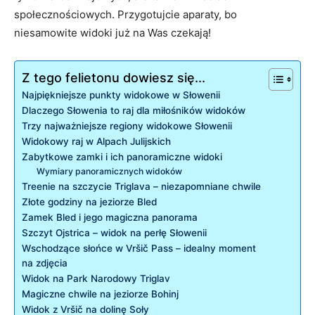
społecznościowych. Przygotujcie aparaty, bo
niesamowite widoki już na Was czekają!
Z tego felietonu dowiesz się...
Najpiękniejsze⁢ punkty widokowe w Słowenii
Dlaczego Słowenia to raj dla ⁣miłośników widoków
Trzy najważniejsze regiony widokowe Słowenii
Widokowy raj w Alpach Julijskich
Zabytkowe ​zamki⁣ i ich panoramiczne widoki
Wymiary panoramicznych widoków
Treenie na szczycie Triglava – niezapomniane chwile
Złote godziny na jeziorze Bled
Zamek Bled i jego ‍magiczna panorama
Szczyt Ojstrica – widok na perłę Słowenii
Wschodzące słońce w Vršič ⁣Pass – idealny moment
na zdjęcia
Widok na Park Narodowy‍ Triglav
Magiczne chwile na jeziorze Bohinj
Widok ​z Vršič na dolinę Soły