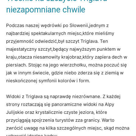
niezapomniane chwile
Podczas naszej wędrówki po Słowenii,jednym z
najbardziej spektakularnych miejsc,które ​mieliśmy
przyjemność odwiedzić,był szczyt Triglava. Ten
‍majestatyczny szczyt,będący najwyższym punktem w
⁤kraju,otacza niesamowity krajobraz,który zapiera dech w
piersiach. Stojąc na jego wierzchołku,⁣ można poczuć się
jak w innym świecie, gdzie niebo zderza się z ziemią ⁤w
⁣nieskończonej symfonii kolorów i form.
Widoki z Triglava są naprawdę niezrównane. ⁣Z każdej
strony roztaczają ⁤się panoramiczne widoki na Alpy‌
Julijskie ‍oraz krystalicznie czyste jeziora, które
przyciągają spojrzenia turystów ⁤zza granicy. Warto‌
zwrócić uwagę na kilka szczególnych ⁢miejsc, skąd można
uchwycić idealne kadry: