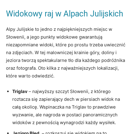
Widokowy raj w Alpach Julijskich
Alpy Julijskie ‍to ⁢jedno ​z ⁣najpiękniejszych miejsc w
Słowenii, a⁢ jego punkty widokowe gwarantują
niezapomniane widoki, które po prostu trzeba uwiecznić
na zdjęciach. W tej malowniczej krainie góry, doliny i
jeziora tworzą spektakularne tło dla każdego podróżnika
oraz fotografa. Oto kilka z najważniejszych lokalizacji,
które warto odwiedzić.
Triglav
– najwyższy szczyt Słowenii, z którego
roztacza się zapierający dech w piersiach widok na
całą okolicę.⁢ Wspinaczka na Triglav to​ prawdziwe
wyzwanie, ale nagroda w postaci panoramicznych
widoków z pewnością ⁢wynagrodzi każdy wysiłek.
Jezioro Bled
​ – rozkoszuj się widokiem na to