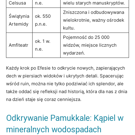
Celsusa
n.e.
wielu starych manuskryptów.
Zniszczona i odbudowywana
Świątynia
ok. 550
wielokrotnie, ważny ośrodek
Artemidy
p.n.e.
kultu.
Pojemność do 25 000
ok. 1 w.
Amfiteatr
widzów, miejsce licznych
n.e.
wydarzeń.
Każdy krok po Efesie to odkrycie nowych, zapierających
dech w piersiach widoków i ukrytych detali. Spacerując
wśród ruin, można nie tylko podziwiać ich splendor, ale
także oddać się refleksji nad historią, która dla nas z dnia
na dzień staje się coraz cenniejsza.
Odkrywanie Pamukkale: Kąpiel w
mineralnych wodospadach