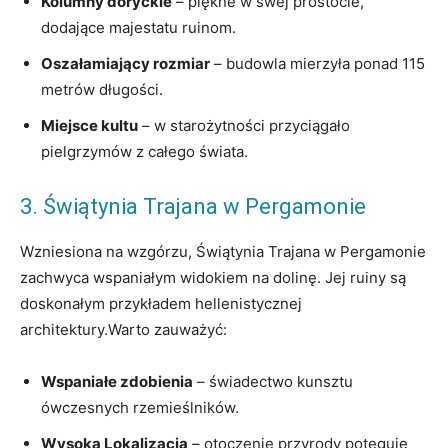
Kolumny doryckie
– piękne w swej prostocie,
dodające majestatu ruinom.
Oszałamiający rozmiar
– budowla mierzyła ponad 115
metrów długości.
Miejsce kultu
– w starożytności przyciągało
pielgrzymów z całego świata.
3. Świątynia Trajana w Pergamonie
Wzniesiona na wzgórzu, Świątynia Trajana w Pergamonie
zachwyca wspaniałym widokiem na dolinę. Jej ruiny są
doskonałym przykładem hellenistycznej
architektury.Warto zauważyć:
Wspaniałe zdobienia
– świadectwo kunsztu
ówczesnych rzemieślników.
Wysoka Lokalizacja
– otoczenie przyrody potęguje