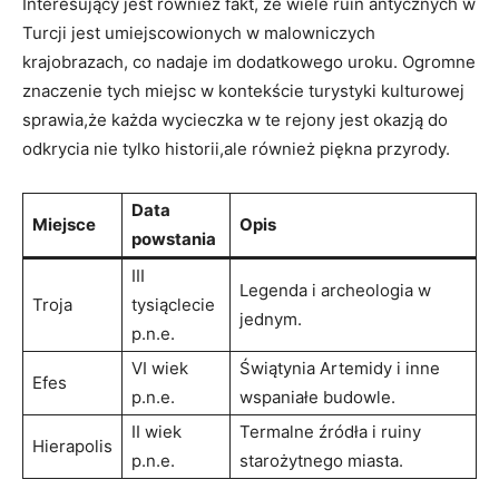
Interesujący jest również fakt, że wiele ruin antycznych w
Turcji jest umiejscowionych w malowniczych
krajobrazach, co nadaje im dodatkowego uroku. Ogromne
znaczenie tych miejsc w kontekście turystyki kulturowej
sprawia,że każda wycieczka w te rejony jest okazją do
odkrycia nie tylko historii,ale również piękna przyrody.
Data
Miejsce
Opis
powstania
III
Legenda i archeologia w
Troja
tysiąclecie
jednym.
p.n.e.
VI wiek
Świątynia Artemidy i inne
Efes
p.n.e.
wspaniałe budowle.
II wiek
Termalne źródła i ruiny
Hierapolis
p.n.e.
starożytnego miasta.