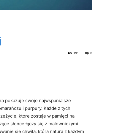
i
191
0
atura pokazuje swoje najwspanialsze
omarańczu i purpury. Każde z tych
zeżycie, które zostaje w pamięci na
zące słońce łączy się z malowniczymi
wanie się chwilą, którą natura z każdym