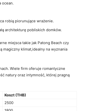
a ocean.
ńca robią piorunujące wrażenie.
ałą architekturę pobliskich domków.
rne miejsca takie jak Patong Beach czy
ują magiczny klimat,idealny na wyznania
ach. Wiele firm oferuje romantyczne
ść natury oraz intymność, której pragną
Koszt (THB)
2500
1800