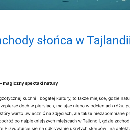
achody słońca w Tajlandi
 – magiczny spektakl natury
egzotycznej kuchni i bogatej kultury, to także miejsce, gdzie n
ą zapierać dech w piersiach, malując niebo w odcieniach różu, p
tóry warto uwiecznić na zdjęciach, ale także niezapomniane pr
odróż po najpiękniejszych miejscach w Tajlandii, gdzie zachod
.Przygotujcie się na odkrywanie ukrytych skarbów i na delekto