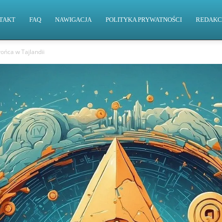
TAKT
FAQ
NAWIGACJA
POLITYKA PRYWATNOŚCI
REDAKC
ońca w Tajlandii