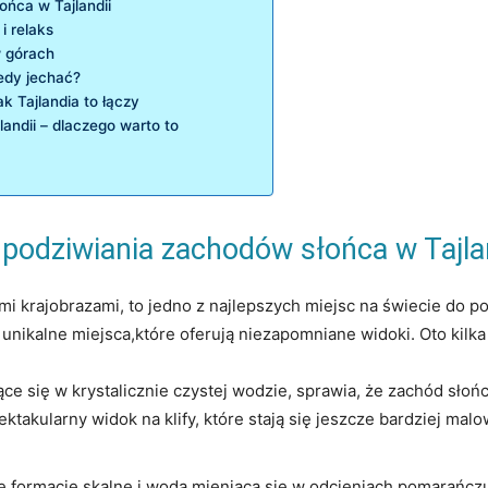
ońca w Tajlandii
i relaks
w górach
edy jechać?
k Tajlandia to łączy
ndii – dlaczego warto to
 podziwiania zachodów słońca w Tajla
czymi krajobrazami, to jedno z najlepszych miejsc na świecie d
nikalne miejsca,które oferują niezapomniane widoki. Oto kilka 
ce się w krystalicznie czystej wodzie, sprawia, że zachód słońc
ektakularny widok na klify, które stają się jeszcze bardziej m
e formacje skalne i woda mieniąca się w odcieniach pomarańcz