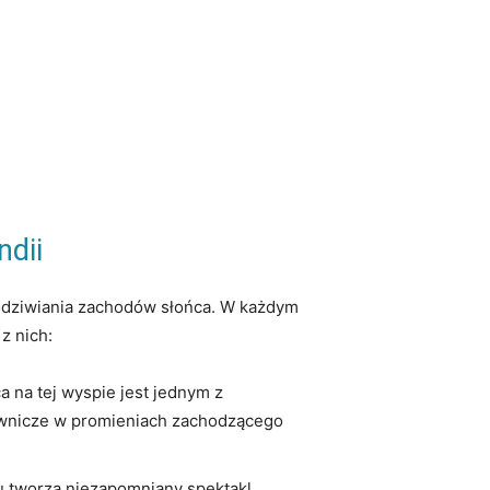
ndii
o podziwiania zachodów słońca. W każdym
z nich:
a na tej wyspie jest jednym z
alownicze w promieniach zachodzącego
u tworzą niezapomniany spektakl,