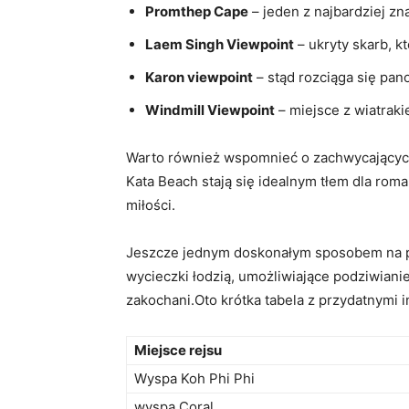
Promthep Cape
– jeden z najbardziej z
Laem Singh Viewpoint
– ukryty skarb, 
Karon viewpoint
– stąd rozciąga się pano
Windmill Viewpoint
– miejsce z wiatraki
Warto również wspomnieć o zachwycających p
Kata Beach stają się idealnym tłem dla roma
miłości.
Jeszcze jednym doskonałym sposobem na pr
wycieczki łodzią, umożliwiające podziwiani
zakochani.Oto krótka tabela z przydatnymi 
Miejsce rejsu
Wyspa Koh Phi Phi
wyspa Coral