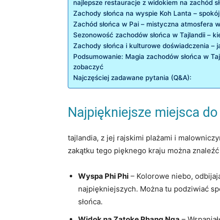
najlepsze restauracje z widokiem na zachód sł
Zachody słońca na wyspie Koh Lanta – spokój 
Zachód słońca w Pai – mistyczna atmosfera 
Sezonowość zachodów słońca w Tajlandii – ki
Zachody słońca i kulturowe doświadczenia – ja
Podsumowanie: Magia zachodów słońca w Tajla
zobaczyć
Najczęściej zadawane pytania (Q&A):
Najpiękniejsze miejsca do
tajlandia, z jej rajskimi plażami i malowni
zakątku tego pięknego kraju można znaleźć u
Wyspa Phi Phi
– Kolorowe niebo, odbijają
najpiękniejszych. Można tu podziwiać sp
słońca.
Widok na Zatokę Phang Nga
– Wspaniał