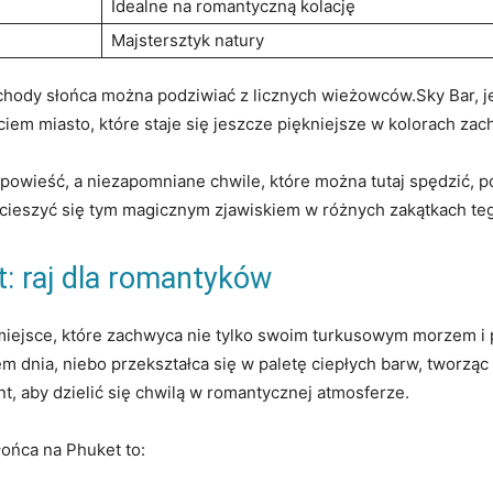
Idealne na romantyczną kolację
Majstersztyk natury
achody słońca można podziwiać z licznych wieżowców.Sky Bar, 
ciem miasto, które staje się jeszcze piękniejsze w kolorach za
opowieść, a niezapomniane chwile, które można tutaj spędzić, 
cieszyć się tym magicznym zjawiskiem w różnych zakątkach teg
: raj dla romantyków
miejsce, które zachwyca nie tylko swoim turkusowym morzem i p
 dnia, niebo przekształca się w paletę ciepłych barw, tworząc
t, aby dzielić się chwilą w romantycznej atmosferze.
ońca na Phuket to: