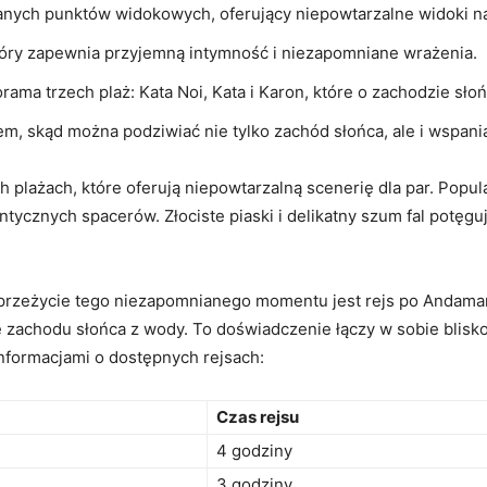
nanych punktów widokowych, oferujący niepowtarzalne widoki n
który zapewnia przyjemną intymność i niezapomniane wrażenia.
rama trzech plaż: Kata Noi, Kata i Karon, które o zachodzie sło
em, skąd można podziwiać nie tylko zachód słońca, ale i wspani
lażach, które oferują niepowtarzalną scenerię dla par. Popula
ntycznych spacerów. Złociste piaski i delikatny szum fal potęg
zeżycie tego niezapomnianego momentu jest rejs po Andaman
e zachodu słońca z wody. To doświadczenie łączy w sobie blisko
informacjami o dostępnych rejsach:
Czas rejsu
4 godziny
3 godziny