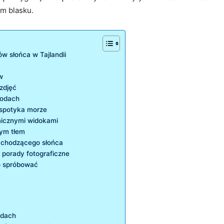
m blasku.
w słońca w Tajlandii
w
 zdjęć
wodach
 spotyka morze
micznymi widokami
ym tłem
zachodzącego słońca
 porady fotograficzne
to spróbować
odach