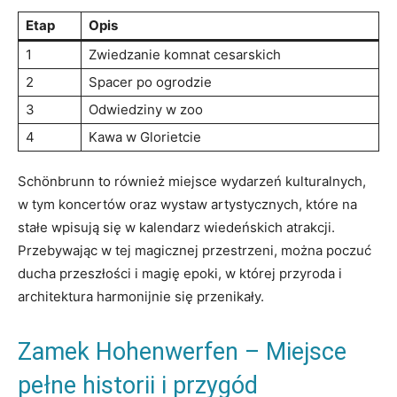
Etap
Opis
1
Zwiedzanie​ komnat cesarskich
2
Spacer po ogrodzie
3
Odwiedziny w ⁤zoo
4
Kawa w Glorietcie
Schönbrunn to również⁢ miejsce wydarzeń kulturalnych,
⁤w tym koncertów oraz wystaw artystycznych, które na
stałe wpisują ​się w kalendarz wiedeńskich atrakcji.
Przebywając w tej‌ magicznej przestrzeni, można poczuć
ducha przeszłości‍ i magię epoki,​ w której przyroda i
architektura‍ harmonijnie⁤ się przenikały.
Zamek Hohenwerfen – Miejsce
‍pełne historii i przygód