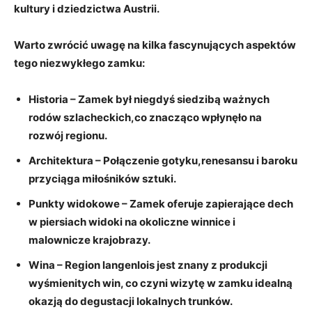
kultury i dziedzictwa Austrii.
Warto zwrócić uwagę na kilka fascynujących aspektów
tego niezwykłego zamku:
Historia
– ​Zamek był niegdyś siedzibą ważnych
rodów szlacheckich,co znacząco ‍wpłynęło ‌na
rozwój regionu.
Architektura
⁣– Połączenie gotyku,renesansu ‌i ‌baroku
przyciąga miłośników sztuki.
Punkty widokowe
– Zamek oferuje zapierające dech
w ‍piersiach widoki na okoliczne ⁢winnice ⁢i⁤
malownicze krajobrazy.
Wina
– Region langenlois jest znany z produkcji
wyśmienitych win, ​co ‍czyni wizytę⁣ w zamku idealną
okazją do degustacji lokalnych trunków.