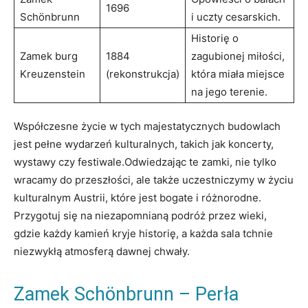
1696
Schönbrunn
i uczty cesarskich.
Historię ‌o
Zamek‌ burg‌
1884
zagubionej miłości,
Kreuzenstein
(rekonstrukcja)
która miała miejsce
na ⁤jego​ terenie.
Współczesne życie⁤ w ‌tych majestatycznych budowlach
jest pełne⁣ wydarzeń​ kulturalnych, takich jak koncerty,​
wystawy czy festiwale.Odwiedzając ​te zamki, nie tylko
⁣wracamy do przeszłości,​ ale także uczestniczymy w życiu
kulturalnym Austrii, które jest bogate i różnorodne.
Przygotuj się ‌na niezapomnianą‍ podróż przez⁤ wieki,
gdzie każdy ⁣kamień kryje‌ historię, a ⁣każda ⁢sala tchnie
⁤niezwykłą atmosferą dawnej chwały.
Zamek Schönbrunn – Perła