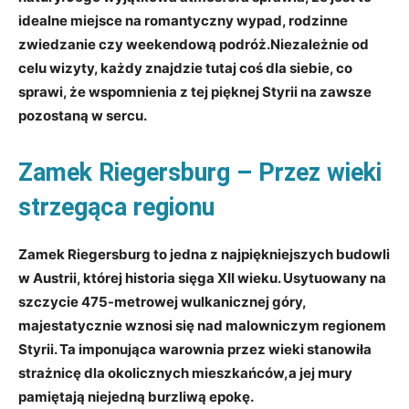
idealne miejsce na‌ romantyczny wypad, ⁢rodzinne
zwiedzanie czy⁣ weekendową podróż.Niezależnie od⁤
celu wizyty, każdy znajdzie tutaj coś dla siebie,⁢ co
sprawi, że wspomnienia z tej pięknej Styrii​ na zawsze
pozostaną ⁢w sercu.
Zamek Riegersburg – Przez wieki⁤
strzegąca regionu
Zamek Riegersburg to‌ jedna ‍z najpiękniejszych budowli
w Austrii, której historia​ sięga XII ⁤wieku. Usytuowany na‌
szczycie 475-metrowej wulkanicznej góry,⁤
majestatycznie wznosi się nad malowniczym regionem
Styrii. Ta imponująca⁢ warownia przez wieki stanowiła‍
strażnicę dla okolicznych mieszkańców,a jej mury
pamiętają niejedną burzliwą epokę.