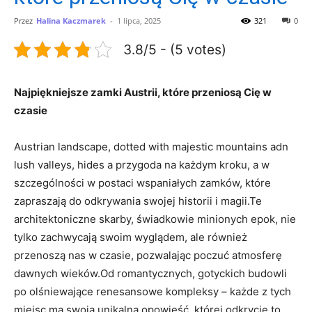
Przez
Halina Kaczmarek
-
1 lipca, 2025
321
0
3.8/5 - (5 votes)
Najpiękniejsze zamki Austrii, ⁤które przeniosą‍ Cię ​w
czasie
Austrian landscape, dotted with majestic mountains adn
‍lush valleys, hides a ‍przygoda na każdym kroku, a w
szczególności ⁢w postaci⁣ wspaniałych zamków, które
zapraszają do odkrywania ⁤swojej historii i magii.Te
⁣architektoniczne skarby, świadkowie minionych ⁣epok, nie
tylko ⁣zachwycają⁤ swoim wyglądem, ale również
przenoszą nas w czasie, pozwalając poczuć atmosferę
dawnych ​wieków.Od romantycznych, gotyckich budowli
po olśniewające⁤ renesansowe kompleksy – każde z tych
miejsc ma swoją unikalną opowieść, której ​odkrycie to