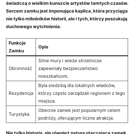
świadczą o wielkim kunszcie artystów tamtych czasów.
Sercem zamku jest imponująca kaplica, która przyciąga
nie tylko ‌miłośników historii, ale i tych, ⁣którzy poszukują
⁢duchowego wytchnienia.
Funkcje
Opis
Zamku
Silne ⁢mury⁤ i wieże strzelnicze
Obronność
zapewniały bezpieczeństwo
mieszkańcom.
Była⁤ siedzibą dla lokalnych władców,
Rezydencja
którzy często zarządzali regionem ‌z tego‌
miejsca.
Obecnie ​zamek jest popularnym celem
Turystyka
podróży, oferującym liczne​ atrakcje.
Nie tylko historia, ale również natura otaczająca ‌zamek