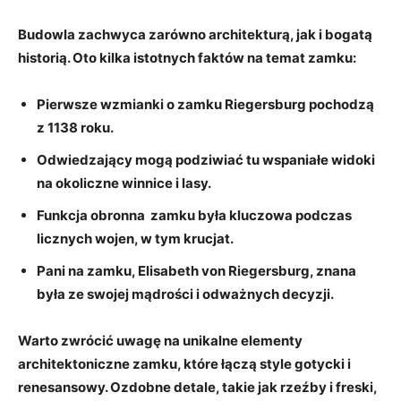
Budowla zachwyca⁣ zarówno ⁣architekturą, jak i ​bogatą
historią. Oto kilka ​istotnych ‍faktów na temat ​zamku:
Pierwsze wzmianki
o zamku Riegersburg pochodzą
z 1138‌ roku.
Odwiedzający
​mogą podziwiać tu wspaniałe widoki
na‍ okoliczne⁤ winnice i lasy.
Funkcja obronna
​ zamku była ​kluczowa podczas
licznych wojen, w ‍tym ‍krucjat.
Pani na zamku
,‌ Elisabeth⁤ von Riegersburg,‍ znana
była ze swojej‍ mądrości i odważnych decyzji.
Warto zwrócić uwagę na unikalne elementy
architektoniczne zamku, które łączą style gotycki⁢ i
renesansowy. Ozdobne detale, takie jak⁢ rzeźby i freski,