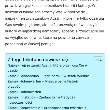
prawdziwa gratka dla miłośników⁣ historii⁢ i‍ kultury.⁣ W
naszym artykule zabierzemy Was w ‍podróż do ​
najpiękniejszych zamków Austrii,‌ które nie tylko oczarują
Was swoim ‌pięknem, ale także pozwolą ​doświadczyć
historii w najbardziej namacalny sposób.​ Przygotujcie się
na wyjątkowe chwile, które na pewno na zawsze⁢
pozostaną w⁤ Waszej pamięci!
Z tego felietonu dowiesz się...
Najpiękniejsze zamki Austrii, które przeniosą Cię‌ w
czasie
Zamek Schönbrunn – Perła baroku w sercu ⁣Wiednia
Zamek Hohenwerfen – Miejsce ‍pełne historii i
przygód
Zamek Hohenwerfen
Zamek Innsbruck – Zjednoczenie⁣ tradycji⁣ i
nowoczesności
Zamek ⁢Kreuzenstein ⁢– Średniowieczna‍ twierdza z