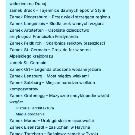
⁢widokiem na Dunaj
zamek Bruck – ​Tajemnice dawnych epok w Styrii
Zamek Riegersburg – Przez wieki⁤ strzegąca regionu
Zamek Langenlois – Słodki urok winnych wzgórz
Zamek Artstetten⁢ – Osobiste ⁢dziedzictwo
⁣arcyksięcia ​Franciszka Ferdynanda
Zamek Feldkirch – Skarbnica reliktów przeszłości
Zamek St. Germain ​– Croix de fer w sercu
Alpejskiego krajobrazu
zamek St. Germain
Zamek⁢ Ort ​– Legenda otoczona wodami ‍jeziora
Zamek Lenzburg – Most między wiekami
Zamek Salzburg – Miejsce narodzin wielkich
kompozytorów
Zamek Grafenegg – ‍Muzyczne encyklopedie wśród
wzgórz
Historia i architektura
Magia​ otoczenia
Zamek Murau – Urok górskiej miejscowości
Zamek‌ Eisenstadt – zasłuchani ⁣w Haydna
Zamek Tratzberg – Baśniowy⁢ zamek w Tyrolu