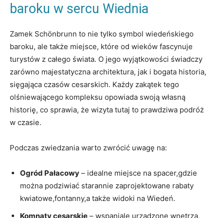
baroku w sercu ⁣Wiednia
Zamek Schönbrunn to nie ‍tylko symbol wiedeńskiego
baroku, ale‍ także miejsce, które​ od wieków⁢ fascynuje​
turystów ⁢z całego⁣ świata. O jego wyjątkowości świadczy
zarówno majestatyczna architektura,⁢ jak i ⁢bogata ⁤historia,
⁤sięgająca czasów cesarskich. Każdy zakątek ​tego ​
olśniewającego kompleksu opowiada swoją własną
historię, ‌co sprawia, że wizyta tutaj to prawdziwa podróż
w czasie.
Podczas ⁣zwiedzania warto zwrócić uwagę na:
Ogród Pałacowy
‌– idealne miejsce na​ spacer,gdzie
można podziwiać starannie zaprojektowane rabaty
kwiatowe,fontanny,a także⁣ widoki na‌ Wiedeń.
Komnaty cesarskie
– wspaniale urządzone ‌wnętrza,