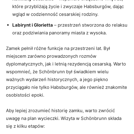
‍które przybliżają życie i zwyczaje ​Habsburgów, ​dając
wgląd w codzienność​ cesarskiej ‌rodziny.
Labirynt i‌ Glorietta
– przestrzeń stworzona do relaksu
oraz podziwiania ‍panoramy miasta z wysoka.
Zamek pełnił różne funkcje na przestrzeni lat. ⁤Był‌
miejscem ⁣zarówno prowadzonych rozmów
dyplomatycznych, jak i letnią rezydencją cesarską. Warto⁤
wspomnieć, że Schönbrunn był ​świadkiem wielu
ważnych wydarzeń historycznych, a jego piękno
przyciągało nie tylko Habsburgów, ale również znakomite
osobistości epoki.
Aby⁣ lepiej‍ zrozumieć historię⁢ zamku, warto zwrócić
uwagę na plan wycieczki. Wizyta w Schönbrunn składa
się ⁣z kilku etapów: