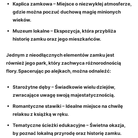
Kaplica zamkowa
‌– Miejsce o niezwykłej atmosferze,
gdzie ⁤można ⁤poczuć duchową⁤ magię minionych
wieków.
Muzeum lokalne
– Ekspozycja, która przybliża‌
historię ‌zamku oraz jego mieszkańców.
Jednym z nieodłącznych elementów zamku jest⁤
również jego park, który zachwyca ‍różnorodnością‍
flory. Spacerując ⁢po alejkach,⁣ można odnaleźć:
Starożytne dęby
– ​Świadkowie wielu ​dziejów,
zwracające uwagę ⁢swoją majestatycznością.
Romantyczne ⁣stawiki
– Idealne miejsce na chwilę
relaksu z książką w ręku.
Tematyczne ścieżki edukacyjne
– Świetna okazja,
by poznać lokalną przyrodę oraz⁤ historię zamku.