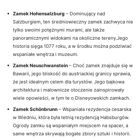
Zamek Hohensalzburg
– Dominujący nad‌
Salzburgiem, ten średniowieczny zamek zachwyca nie
tylko⁤ swoimi potężnymi murami, ale ⁤także⁤
panoramicznymi widokami na okoliczne ​tereny.Jego
historia sięga 1077 roku, a w środku można podziwiać
wspaniałe wnętrza ​i muzeum.
Zamek ⁤Neuschwanstein
– ⁣Choć zamek znajduje się w
Bawarii, jego bliskość ⁤do austriackiej granicy sprawia,
że ⁤jest‍ idealnym ⁣celem dla‍ turystów. Jego bajkowa
architektura i malownicze otoczenie‌ zainspirowały‍
wiele opowieści, w ⁢tym te o Disneyowskich zamkach.
Zamek Schönbrunn
– Wspaniała rezydencja cesarska
w Wiedniu, ⁣która była letnią rezydencją Habsburgów. ​
Ogrody ​zamku są wspaniałym miejscem‌ na spacer, a‌
same wnętrza skrywają bogate zbiory sztuki i historii.