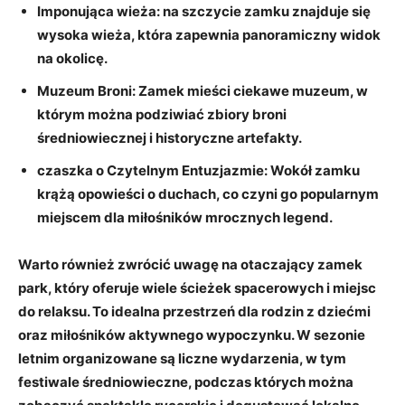
Imponująca wieża:
na szczycie zamku znajduje ​się
wysoka ⁢wieża, która zapewnia panoramiczny widok
na okolicę.
Muzeum Broni:
Zamek ⁣mieści ciekawe muzeum, ‌w
którym można podziwiać zbiory broni
średniowiecznej i historyczne artefakty.
czaszka o Czytelnym Entuzjazmie:
Wokół zamku‌
krążą‍ opowieści o duchach, co⁣ czyni go popularnym
miejscem dla miłośników mrocznych legend.
Warto również zwrócić uwagę⁣ na ‌otaczający ‌zamek⁣
park,‌ który oferuje​ wiele ‌ścieżek spacerowych i miejsc
do relaksu.⁢ To idealna przestrzeń dla rodzin z dziećmi
oraz ​miłośników⁢ aktywnego wypoczynku. W sezonie
letnim organizowane są liczne wydarzenia, w tym
festiwale ​średniowieczne, podczas ​których można