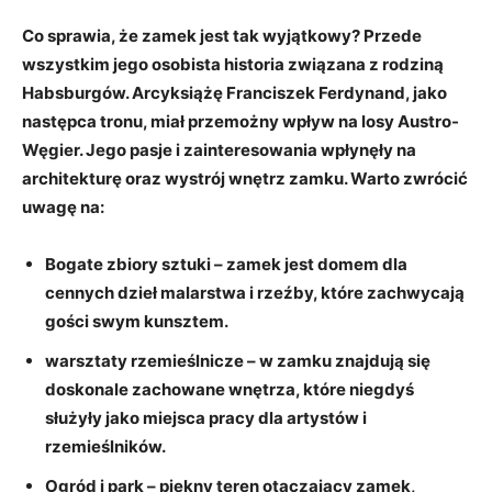
Co sprawia, że zamek‍ jest tak wyjątkowy? Przede
wszystkim⁢ jego​
osobista historia
związana ‍z rodziną
Habsburgów. Arcyksiążę Franciszek Ferdynand, ⁢jako⁢
następca tronu, miał⁢ przemożny wpływ na losy Austro-
Węgier. Jego pasje i zainteresowania wpłynęły na
architekturę oraz wystrój wnętrz zamku. Warto zwrócić
uwagę na:
Bogate ‍zbiory sztuki
– zamek​ jest domem dla
cennych dzieł malarstwa ⁤i rzeźby, ‌które zachwycają
gości swym kunsztem.
warsztaty rzemieślnicze
– w zamku znajdują się
doskonale zachowane wnętrza, które niegdyś
służyły⁢ jako miejsca ⁣pracy dla artystów i
rzemieślników.
Ogród i park
– piękny teren otaczający zamek,