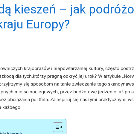
dą kieszeń – jak podró
kraju Europy?
lowniczych krajobrazów i​ niepowtarzalnej kultury, często postrze
eszkodą dla tych,którzy pragną odkryć jej urok? W artykule „Norw
rzyjrzymy się sposobom na ⁤tanie⁣ zwiedzanie tego skandynaws
pnych miejsc ‍noclegowych, przez budżetowe jedzenie, aż po atr
z ⁢obciążania portfela. Zainspiruj się naszymi praktycznymi ‌wsk
‌ każdego!
ażdą kieszeń