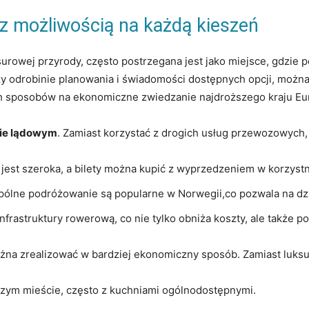
e z możliwością ⁢na każdą kieszeń
 surowej przyrody, często ​postrzegana⁢ jest jako miejsce, gdz
y odrobinie planowania i świadomości dostępnych opcji, można od
nych sposobów na ekonomiczne zwiedzanie najdroższego kraju ⁤Eu
tie lądowym
.⁢ Zamiast korzystać z ‍drogich usług przewozowych
‌jest szeroka,⁢ a bilety można kupić ‍z ⁣wyprzedzeniem⁢ w korzys
pólne podróżowanie są popularne w​ Norwegii,co‍ pozwala na dzi
nfrastruktury rowerową, co nie tylko obniża koszty, ⁣ale także p
żna⁤ zrealizować w bardziej ⁢ekonomiczny ‍sposób.⁣ Zamiast luks
ym mieście, często z ​kuchniami ogólnodostępnymi.