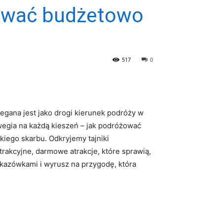
żować budżetowo
517
0
gana ⁣jest ⁣jako ⁤drogi kierunek podróży ‌w
egia⁢ na każdą kieszeń‍ – jak ⁣podróżować
kiego skarbu. Odkryjemy tajniki
akcyjne, darmowe ‌atrakcje, które sprawią,‍
azówkami i wyrusz ⁢na przygodę, ⁢która‌