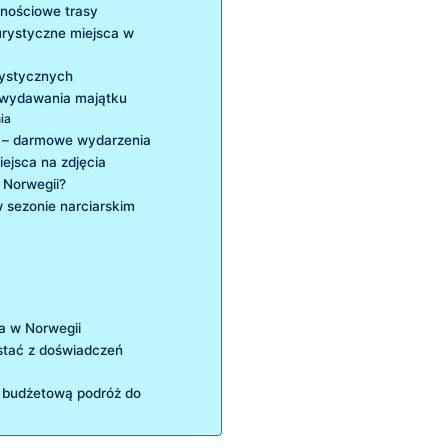
ościowe⁤ trasy
turystyczne miejsca⁣ w
rystycznych
 ‍wydawania majątku
ia
ej – darmowe⁤ wydarzenia
iejsca na zdjęcia
​ Norwegii?
 sezonie narciarskim
a w Norwegii
stać​ z doświadczeń
 budżetową podróż do