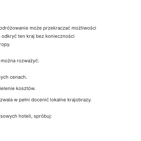
ie podróżowanie może przekraczać możliwości
kryć⁤ ten ⁢kraj bez⁣ konieczności
ropy.
, można⁣ rozważyć:
tnych cenach.
elenie⁣ kosztów.
ozwala w pełni docenić‌ lokalne krajobrazy.
usowych hoteli, spróbuj: