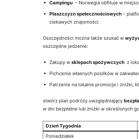
Campingu
⁢ – Norwegia obfituje ‌w ⁣miej
Płaszczyzn⁢ społecznościowych
⁢– plat
ciekawych znajomości.
Oszczędności można także szukać⁤ w
wyżyw
oszczędne jedzenie:
Zakupy w
sklepach ‌spożywczych
⁣ z⁤ lo
Pichcenie ‌własnych posiłków w zakwatero
Patrzenie na lokalne promocje i zniżki, k
stwórz plan podróży uwzględniający
bezpła
w dni​ bezpłatne lub zniżki‌ w ‍określonych​ 
Dzień‌ Tygodnia
Poniedziałek