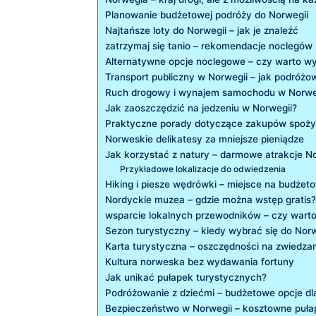
Planowanie budżetowej podróży do‍ Norwegii
Najtańsze⁤ loty do Norwegii – ‌jak‍ je znaleźć
zatrzymaj się tanio – rekomendacje noclegów
Alternatywne opcje noclegowe – ​czy ‍warto w
Transport publiczny ‍w Norwegii – ​jak podróżo
Ruch ⁤drogowy i wynajem​ samochodu w Norwe
Jak‍ zaoszczędzić ‍na⁣ jedzeniu​ w Norwegii?
Praktyczne porady ‌dotyczące zakupów spoż
Norweskie delikatesy‍ za mniejsze pieniądze
Jak korzystać z natury​ – ‍darmowe atrakcje​ N
Przykładowe ​lokalizacje do odwiedzenia
Hiking i piesze wędrówki –‌ miejsce na⁢ budżet
Nordyckie muzea ​– ‍gdzie można wstęp gratis?
wsparcie ‌lokalnych przewodników – czy‍ wart
Sezon turystyczny – kiedy wybrać się do Norw
Karta turystyczna – oszczędności na‍ zwiedza
Kultura norweska‌ bez wydawania fortuny
Jak unikać pułapek turystycznych?
Podróżowanie z dziećmi – ⁢budżetowe opcje dl
Bezpieczeństwo ‍w Norwegii – kosztowne‌ pułap