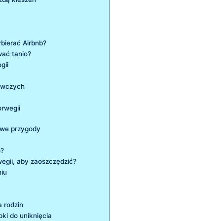
ybierać Airbnb?
wać tanio?
gii
ywczych
orwegii
owe‌ przygody
o?
egii, aby zaoszczędzić?
niu
a rodzin
ki do uniknięcia