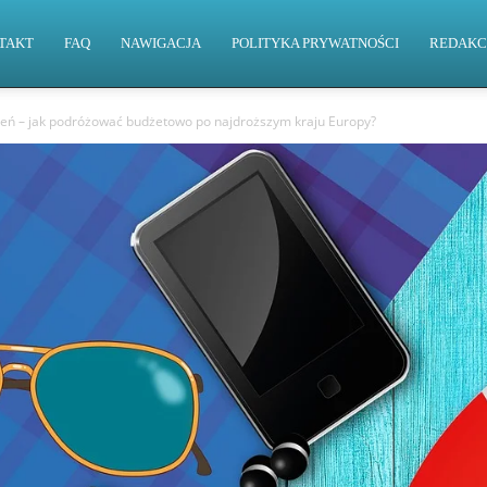
TAKT
FAQ
NAWIGACJA
POLITYKA PRYWATNOŚCI
REDAKC
eń – jak podróżować budżetowo po najdroższym kraju Europy?