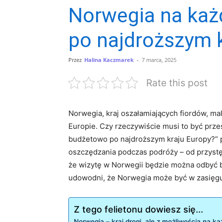
Norwegia na każ
po najdroższym 
Przez
Halina Kaczmarek
-
7 marca, 2025
Rate this post
Norwegia,⁣ kraj oszałamiających ​fiordów, ma
⁣Europie. Czy‍ rzeczywiście musi ‌to być prz
budżetowo po najdroższym kraju ⁤Europy?” p
oszczędzania podczas⁣ podróży ​– od przystę
że wizytę w‌ Norwegii będzie można odbyć be
udowodni, że Norwegia może być w zasięgu
Z tego felietonu dowiesz się...
Norwegia –‍ kraj drogi, ale z możliwością ⁢na k