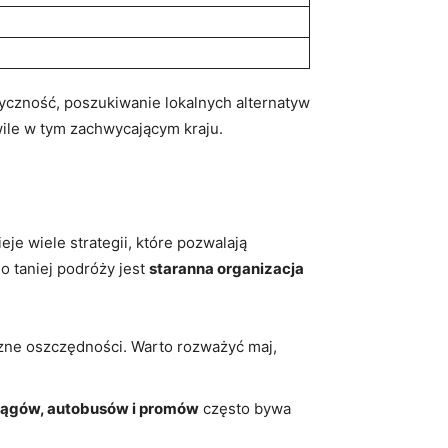
czność, poszukiwanie⁤ lokalnych alternatyw
hwile w tym ​zachwycającym kraju.
e wiele strategii, które ​pozwalają
 taniej‍ podróży jest
staranna organizacja
zne oszczędności. Warto rozważyć maj,
ociągów, autobusów i promów
​często bywa⁢