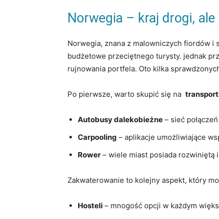
Norwegia –‍ kraj drogi, al
Norwegia, ‍znana z malowniczych fiordów ​i
budżetowe przeciętnego turysty. jednak prz
⁢rujnowania​ portfela.⁤ Oto‌ kilka sprawdzo
Po pierwsze, warto‍ skupić się​ na ⁤
transpor
Autobusy​ dalekobieżne
– sieć połączeń 
Carpooling
‍– aplikacje umożliwiające ws
Rower
– wiele miast​ posiada rozwiniętą i
Zakwaterowanie to kolejny aspekt, który ⁣mo
Hosteli
– mnogość opcji w każdym większ