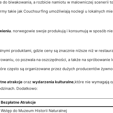
sce do biwakowania, a⁣ rozbicie ⁤namiotu w malowniczej scenerii 
formy⁤ takie ​jak​ Couchsurfing umożliwiają noclegi u lokalnych 
ieniu
. ⁤norwegowie swoje⁤ produkują ​i konsumują w sposób n
kalnymi​ produktami, ⁣gdzie ceny są ⁣znacznie⁢ niższe niż w ​restaur
waniu, co‍ pozwala ⁣na​ oszczędności, a​ także na spróbowanie 
tóre ‌często ⁣są organizowane przez ⁢dużych⁣ producentów ⁣żywno
tne atrakcje
oraz
wydarzenia kulturalne
,które nie wymagają ⁢
godzinach.⁣ Dodatkowo:
Bezpłatne⁣ Atrakcje
Wstęp do ⁤Muzeum ​Historii Naturalnej