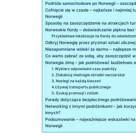
Podróże samochodowe po Norwegii – oszczędn
Cofnięcie ​się w⁣ czasie – ⁢najtańsze i najmniej 
Norwegii
Sposoby na⁤ zaoszczędzenie na ‍atrakcjach tu
Norweskie fiordy – doświadczanie piękna bez
Przykładowe lokalizacje na fiordy do odwiedzen
Odkryj Norwegię przez‌ pryzmat⁢ sztuki uliczn
Niezapomniane widoki ⁣za‍ darmo –‍ najlepsze m
Co​ warto⁣ zabrać ze sobą, ⁤aby zaoszczędzić⁤ w
Norwegia zimą – jak⁣ podróżować budżetowo w
1. Wybierz odpowiedni czas ⁢podróży
2.⁤ Zlokalizuj niedrogie ⁤ośrodki⁣ narciarskie
3.​ Noclegi na każdą‍ kieszeń
4.Używaj‌ transportu publicznego
5. Szukaj promocji i zniżek
Porady dotyczące bezpiecznego ⁤podróżowani
Networking z innymi podróżnikami – jak korzy
innych?
Podsumowanie – najważniejsze wskazówki na
Norwegii