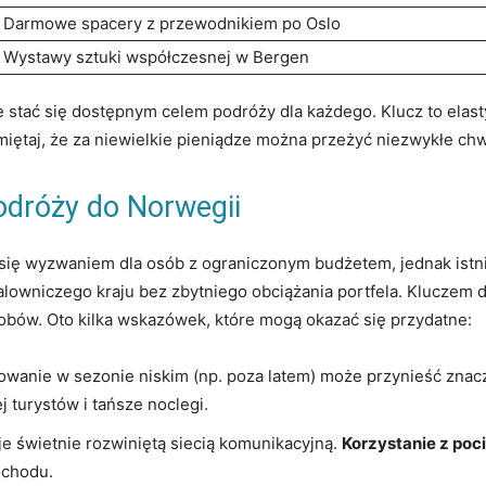
Darmowe spacery z przewodnikiem po ​Oslo
Wystawy sztuki współczesnej w Bergen
tać się dostępnym celem podróży dla każdego. Klucz to elasty
iętaj, że ​za‌ niewielkie pieniądze ⁢można‍ przeżyć‌ niezwykłe c
dróży do‍ Norwegii
wyzwaniem ⁤dla osób⁣ z ograniczonym⁢ budżetem, jednak ‍istniej
wniczego kraju bez zbytniego obciążania​ portfela. Kluczem ‌do
sobów.‍ Oto kilka⁢ wskazówek, które mogą okazać się przydatne:
wanie w sezonie‌ niskim (np. poza latem) może przynieść znac
j ⁣turystów i tańsze noclegi.
 świetnie ​rozwiniętą siecią komunikacyjną.
Korzystanie​ z ⁣p
ochodu.