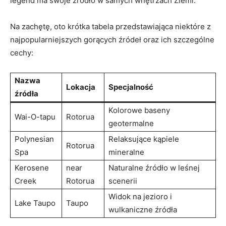
legend ma swoje źródło w samych wnętrzach Ziemi.
Na zachętę, oto krótka tabela przedstawiająca niektóre z
najpopularniejszych gorących źródeł oraz ich szczególne
cechy:
Nazwa
Lokacja
Specjalność
źródła
Kolorowe baseny
Wai-O-tapu
Rotorua
geotermalne
Polynesian
Relaksujące kąpiele
Rotorua
Spa
mineralne
Kerosene
near
Naturalne źródło w leśnej
Creek
Rotorua
scenerii
Widok na jezioro i
Lake Taupo
Taupo
wulkaniczne źródła