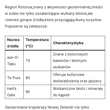
Region Rotorua,znany z aktywności geotermalnej,mieści
w sobie nie tylko oszałamiające wulkany błotne,ale
również gorące źródła,które przyciągają tłumy turystów.
Popularne są zwłaszcza:
Nazwa
Temperatura
Charakterystyka
źródła
(°C)
Znane z kolorowych
wai-O-
75
basenów i błotnych
Tapu
wulkanów
Oferuje kulturowe
Te Puia
80
doświadczenia oraz gejzery
Hell’s
Wulkaniczne błoto i minerały
95
Gate
do kąpieli
Geotermalne krajobrazy Nowej Zelandii nie tylko