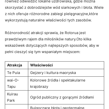
również odwiedzić lokalne uzdrowiska, gdzie można
skorzystać z dobrodziejstw wód siarkowych i błota. Wiele
z nich oferuje różnorodne zabiegi pielęgnacyjne,które
wykorzystują naturalne właściwości tych zasobów.
Różnorodność atrakcji sprawia, że Rotorua jest
prawdziwym rajem dla miłośników natury.Oto kilka
wskazówek dotyczących najlepszych sposobów, aby w
pełni cieszyć się tym wspaniałym miejscem:
Atrakcja
Właściwości
Te Puia
Gejzery i kultura maoryska
wai-O-
Kolorowe źródła i spektakularne
Tapu
krajobrazy
Kuirau
Ogród publiczny z gorącymi źródłami
Park
Bulgoczące błota i geotermalne