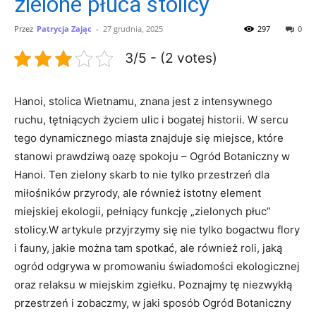
zielone płuca stolicy
Przez
Patrycja Zając
-
27 grudnia, 2025
297
0
3/5 - (2 votes)
Hanoi, stolica Wietnamu, znana jest z intensywnego
ruchu, tętniących życiem ulic i bogatej historii. W sercu
tego dynamicznego miasta znajduje się miejsce, które
stanowi prawdziwą oazę spokoju – Ogród Botaniczny w
Hanoi. Ten zielony skarb to nie tylko przestrzeń dla
miłośników przyrody, ale również istotny element
miejskiej ekologii, pełniący funkcję „zielonych płuc”
stolicy.W artykule przyjrzymy się nie tylko bogactwu flory
i fauny, jakie można tam spotkać, ale również roli, jaką
ogród odgrywa w promowaniu świadomości ekologicznej
oraz relaksu w miejskim zgiełku. Poznajmy tę niezwykłą
przestrzeń i zobaczmy, w jaki sposób Ogród Botaniczny