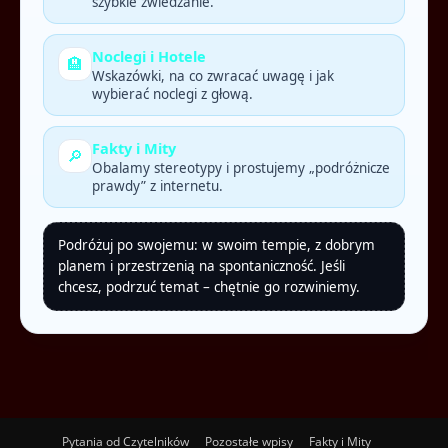
szybkie zwiedzanie.
Noclegi i Hotele
🏨
Wskazówki, na co zwracać uwagę i jak
wybierać noclegi z głową.
Fakty i Mity
🔎
Obalamy stereotypy i prostujemy „podróżnicze
prawdy” z internetu.
Podróżuj po swojemu: w swoim tempie, z dobrym
planem i przestrzenią na spontaniczność. Jeśli
chcesz, podrzuć temat – chętnie go rozwiniemy.
Pytania od Czytelników
Pozostałe wpisy
Fakty i Mity