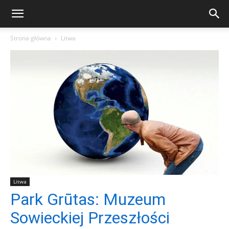
Strona główna
Litwa
Litwa
Park Grūtas: Muzeum
Sowieckiej Przeszłości