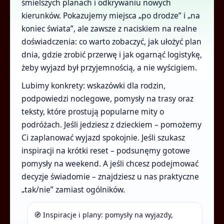
śmielszych planach i odkrywaniu nowych
kierunków. Pokazujemy miejsca „po drodze” i „na
koniec świata”, ale zawsze z naciskiem na realne
doświadczenia: co warto zobaczyć, jak ułożyć plan
dnia, gdzie zrobić przerwę i jak ogarnąć logistykę,
żeby wyjazd był przyjemnością, a nie wyścigiem.
Lubimy konkrety: wskazówki dla rodzin,
podpowiedzi noclegowe, pomysły na trasy oraz
teksty, które prostują popularne mity o
podróżach. Jeśli jedziesz z dzieckiem – pomożemy
Ci zaplanować wyjazd spokojnie. Jeśli szukasz
inspiracji na krótki reset – podsunęmy gotowe
pomysły na weekend. A jeśli chcesz podejmować
decyzje świadomie – znajdziesz u nas praktyczne
„tak/nie” zamiast ogólników.
🧭 Inspiracje i plany: pomysły na wyjazdy,