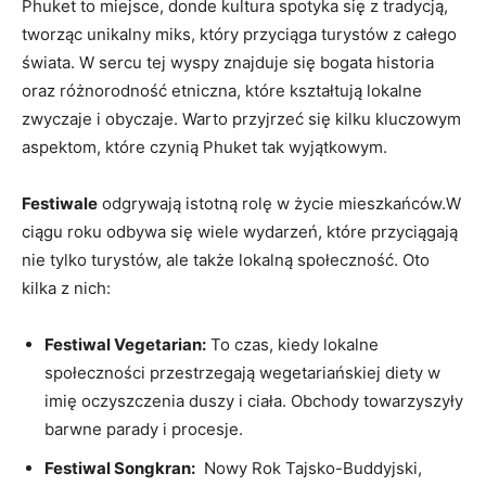
Phuket to miejsce, donde kultura⁣ spotyka się z ‍tradycją,
tworząc unikalny‍ miks, który przyciąga turystów ⁣z całego
świata. W​ sercu tej wyspy znajduje⁤ się ‌bogata‍ historia
oraz różnorodność etniczna, które kształtują lokalne
⁤zwyczaje i obyczaje.⁤ Warto przyjrzeć⁣ się kilku kluczowym
aspektom, które ‍czynią Phuket tak wyjątkowym.
Festiwale
‌odgrywają istotną rolę w życie mieszkańców.W
⁣ciągu⁢ roku odbywa ⁢się wiele wydarzeń, które ⁤przyciągają
⁣nie ⁣tylko ‍turystów, ⁢ale⁢ także lokalną społeczność. Oto
kilka z nich:
Festiwal Vegetarian:
To czas, kiedy⁤ lokalne
społeczności ​przestrzegają‍ wegetariańskiej diety w
imię oczyszczenia duszy ⁣i ciała. Obchody towarzyszyły
barwne parady‍ i ‍procesje.
Festiwal Songkran:
⁣ Nowy Rok Tajsko-Buddyjski,