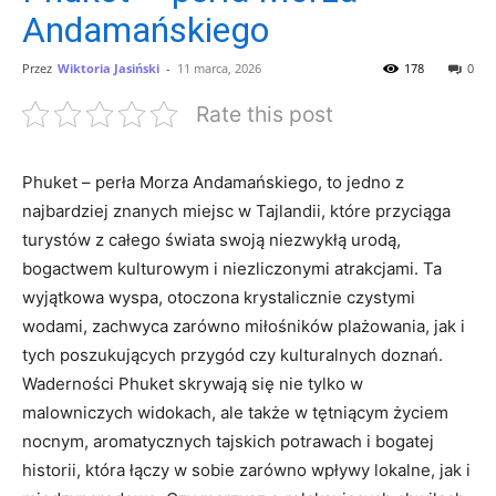
Andamańskiego
Przez
Wiktoria Jasiński
-
11 marca, 2026
178
0
Rate this post
Phuket – perła Morza Andamańskiego, to‌ jedno z
najbardziej znanych miejsc w Tajlandii, które przyciąga
turystów‌ z całego ‌świata swoją niezwykłą urodą,
‍bogactwem ​kulturowym i⁢ niezliczonymi atrakcjami. Ta
wyjątkowa​ wyspa, otoczona krystalicznie‌ czystymi
⁤wodami, zachwyca‌ zarówno miłośników plażowania,⁤ jak i⁢
tych ‍poszukujących przygód czy⁤ kulturalnych doznań.
Waderności Phuket skrywają się nie tylko‍ w
malowniczych widokach, ale także w tętniącym życiem
nocnym,‌ aromatycznych ⁣tajskich potrawach​ i bogatej
historii, która⁣ łączy w sobie zarówno wpływy lokalne, jak⁢ i