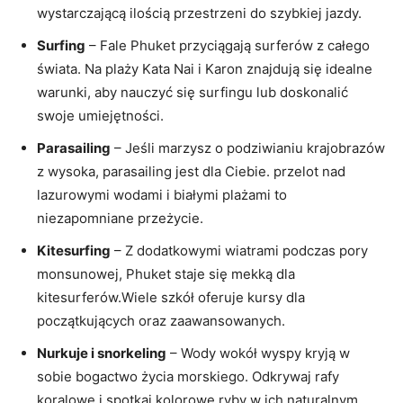
⁢wystarczającą ilością przestrzeni ⁢do szybkiej‍ jazdy.
Surfing
– Fale Phuket przyciągają surferów z całego
‍świata. Na ⁣plaży ⁢Kata Nai ‍i​ Karon znajdują⁢ się idealne
warunki, aby ⁤nauczyć ‌się ​surfingu lub ​doskonalić
swoje umiejętności.
Parasailing
– ​Jeśli ⁢marzysz o podziwianiu krajobrazów
z ⁤wysoka, parasailing jest dla ‌Ciebie. przelot nad
lazurowymi wodami⁤ i‍ białymi plażami‌ to
niezapomniane przeżycie.
Kitesurfing
– Z dodatkowymi ⁣wiatrami podczas pory
monsunowej, Phuket staje się mekką‍ dla
kitesurferów.Wiele szkół oferuje kursy dla
początkujących ⁤oraz​ zaawansowanych.
Nurkuje‌ i snorkeling
– Wody wokół wyspy kryją ⁣w
sobie ⁢bogactwo życia morskiego. ​Odkrywaj rafy
‌koralowe i⁢ spotkaj kolorowe ryby w⁢ ich naturalnym