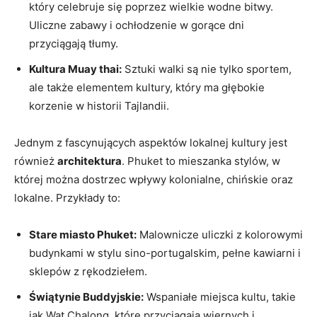
który‌ celebruje‌ się poprzez⁢ wielkie​ wodne bitwy.
Uliczne‌ zabawy i ochłodzenie w gorące ​dni‌
przyciągają tłumy.
Kultura Muay thai:
Sztuki walki są​ nie⁣ tylko sportem,
ale także‍ elementem kultury, który ma głębokie
korzenie w historii Tajlandii.
Jednym z fascynujących ⁣aspektów⁤ lokalnej kultury ⁤jest
również
architektura
. Phuket ⁤to‌ mieszanka ​stylów, ‍w
której można ⁢dostrzec ‍wpływy ⁤kolonialne, chińskie oraz
‍lokalne. Przykłady ⁣to:
Stare miasto Phuket:
Malownicze⁤ uliczki z kolorowymi
budynkami w ⁤stylu sino-portugalskim, pełne ‌kawiarni i‍
sklepów z rękodziełem.
Świątynie Buddyjskie:
Wspaniałe miejsca kultu, takie
jak Wat Chalong, które ​przyciągają wiernych i