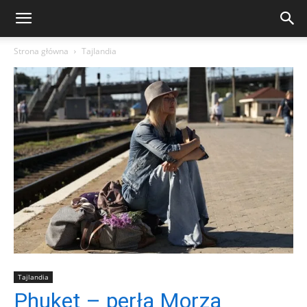
Strona główna
Tajlandia
Tajlandia
Phuket – perła Morza