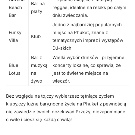
Bar⁣ na
‌Beach
reggae, idealne‌ na relaks po całym
⁤plaży
Bar
dniu zwiedzania.
Jedno z najbardziej popularnych
Funky⁢
miejsc​ na‌ Phuket, znane z‌
Klub
Villa
tematycznych imprez i​ występów​
DJ-skich.
Bar z
Wielki wybór ⁢drinków i przyjemne
Blue
muzyką
koncerty⁤ lokalne, co sprawia, że
Lotus
⁢na
jest to świetne miejsce na
żywo
wieczór.
Bez względu ‍na to,czy ⁣wybierzesz tętniące życiem
kluby,czy luźne​ bary,nocne życie na Phuket z pewnością
nie⁢ zawiedzie twoich oczekiwań.Przeżyj niezapomniane
chwile i ciesz ⁣się każdą chwilą!