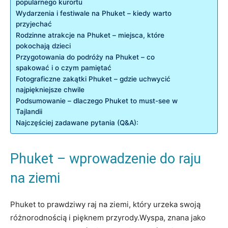
popularnego ⁢kurortu
Wydarzenia i festiwale ​na Phuket – kiedy warto
przyjechać
Rodzinne atrakcje na‍ Phuket – miejsca, które
pokochają dzieci
Przygotowania​ do ⁢podróży na ‌Phuket‌ – co
‍spakować⁤ i o czym pamiętać
Fotograficzne‌ zakątki ⁢Phuket‌ –‌ gdzie uchwycić
⁤najpiękniejsze chwile
Podsumowanie – dlaczego⁢ Phuket to must-see w
Tajlandii
Najczęściej⁣ zadawane pytania ⁢(Q&A):
Phuket –‌ wprowadzenie⁢ do raju
na ziemi
Phuket to ‍prawdziwy raj na ziemi, ⁤który urzeka swoją
‍różnorodnością i pięknem przyrody.Wyspa,⁢ znana‌ jako