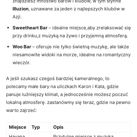
znajdziesz mnóstwo ⁢barów i klubów, w tym słynne
Illuzion
, ⁣uznawane⁣ za jeden z najlepszych klubów w
Azji.
Sweetheart ⁣Bar
–‌ idealne miejsce,aby zrelaksować się
przy drinku,z muzyką na żywo i​ przyjemną atmosferą.
Woo Bar
– oferuje nie tylko świetną​ muzykę,⁣ ale‌ także⁣
niesamowite widoki na morze, idealne ‌na romantyczny
wieczór.
A​ jeśli⁣ szukasz czegoś ‌bardziej kameralnego, ​to
polecamy małe bary‍ na uliczkach Karon i Kata, ⁢gdzie
panuje luźniejszy ‍klimat,⁤ a jednocześnie możesz poczuć
lokalną atmosferę. zastanówmy się teraz, ​gdzie na pewno
warto⁤ zajrzeć:
Miejsce
Typ
Opis
Havana
Przytulne ⁣miejsce z muzyką