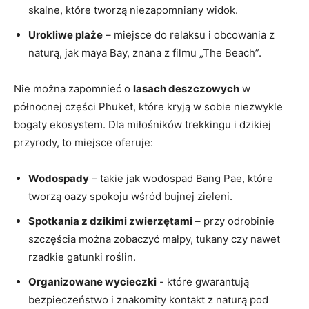
skalne, które tworzą​ niezapomniany widok.
Urokliwe plaże
– miejsce do relaksu i obcowania z
naturą, ​jak maya Bay, znana z filmu „The Beach”.
Nie można ⁢zapomnieć o⁢
lasach deszczowych
w
północnej części Phuket, które kryją w⁢ sobie niezwykle
bogaty ekosystem. Dla miłośników trekkingu i dzikiej
przyrody, to miejsce oferuje:
Wodospady
– takie jak wodospad Bang Pae, ⁣które
‍tworzą oazy⁢ spokoju wśród bujnej zieleni.
Spotkania ​z dzikimi zwierzętami
– ⁢przy odrobinie​
szczęścia‍ można ⁤zobaczyć⁢ małpy, tukany czy nawet
rzadkie gatunki roślin.
Organizowane wycieczki
-‌ które ⁢gwarantują
bezpieczeństwo i znakomity kontakt z naturą ⁤pod