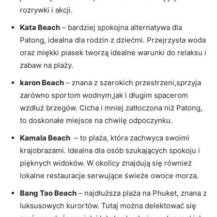
rozrywki i akcji.
Kata Beach
– bardziej spokojna alternatywa ⁣dla
⁣Patong,⁣ idealna dla rodzin z dziećmi.⁢ Przejrzysta ⁤woda
oraz miękki piasek tworzą idealne warunki do relaksu i
zabaw na plaży.
karon Beach
– ⁢znana z szerokich przestrzeni,sprzyja
zarówno sportom wodnym,jak ‍i ⁤długim spacerom
⁢wzdłuż⁢ brzegów. Cicha i mniej zatłoczona niż Patong,
to doskonałe miejsce ⁢na chwilę ‌odpoczynku.
Kamala Beach
⁤ –‍ to plaża, która zachwyca swoimi
krajobrazami. Idealna dla osób szukających spokoju i
‌pięknych widoków. W okolicy znajdują się również
lokalne‌ restauracje serwujące ⁢świeże owoce ⁣morza.
Bang Tao Beach
– najdłuższa plaża na⁤ Phuket, znana ‍z
luksusowych kurortów. Tutaj można delektować się