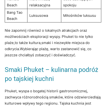
Beach
relaksacyjna
⁤spokoju
Bang Tao​
Luksusowa
Miłośników luksusu
Beach
Nie zapomnij‌ również o lokalnych‌ atrakcjach oraz
możliwościach eksploracji wyspy. ‍Phuket to nie⁤ tylko
plaże,to ⁤także kultura,smaki i‍ niezwykłe miejsca⁤ do
odkrycia.Wybierając plażę, warto ‌zastanowić się, co
jeszcze ⁣chciałbyś zobaczyć i doświadczyć.
Smaki Phuket – kulinarna podróż
po tajskiej ‍kuchni
Phuket, wyspa o bogatej ⁣historii gastronomicznej,​
zachwyca różnorodnością smaków, które⁤ odzwierciedlają
kulturowe wpływy ⁣tego regionu. Tajska kuchnia jest