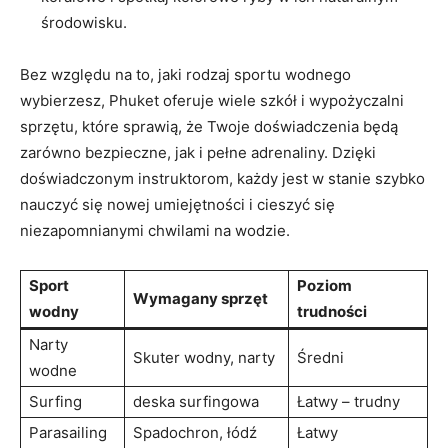
środowisku.
Bez⁢ względu na to, jaki rodzaj sportu wodnego‌
wybierzesz,‍ Phuket oferuje wiele ‍szkół i ‌wypożyczalni
sprzętu, ⁢które sprawią,⁤ że ⁣Twoje doświadczenia będą
zarówno ⁣bezpieczne, jak i pełne​ adrenaliny. Dzięki
⁢doświadczonym ⁤instruktorom, każdy jest w stanie szybko
nauczyć się ​nowej umiejętności i cieszyć się
niezapomnianymi chwilami na wodzie.
Sport
Poziom
Wymagany sprzęt
wodny
trudności
Narty
Skuter wodny,​ narty
Średni
wodne
Surfing
deska surfingowa
Łatwy – trudny
Parasailing
Spadochron, łódź
Łatwy