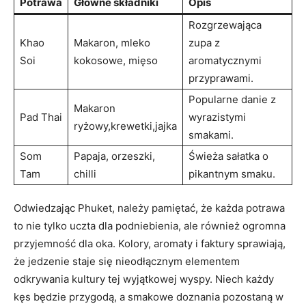
Potrawa
Główne⁣ składniki
Opis
Rozgrzewająca‍
Khao
Makaron, mleko
zupa‍ z
Soi
kokosowe,⁢ mięso
‌aromatycznymi
przyprawami.
Popularne danie ‍z
Makaron
Pad Thai
wyrazistymi
ryżowy,krewetki,jajka
smakami.
Som
Papaja, orzeszki,
Świeża​ sałatka o
Tam
chilli
‍pikantnym smaku.
Odwiedzając ​Phuket, należy pamiętać, że każda potrawa
to nie tylko uczta dla podniebienia, ale również ⁣ogromna
przyjemność ⁢dla oka.‌ Kolory, aromaty i faktury sprawiają,​
że jedzenie staje ‌się nieodłącznym elementem
odkrywania kultury tej wyjątkowej wyspy.⁢ Niech każdy
kęs będzie ​przygodą,⁢ a smakowe doznania⁢ pozostaną ⁢w