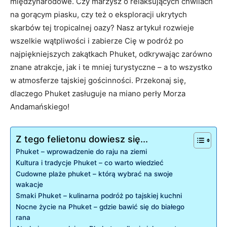
‍międzynarodowe. ​Czy marzysz o relaksujących chwilach
na gorącym ⁢piasku, ⁢czy też ⁣o eksploracji ukrytych⁤
skarbów ⁤tej tropicalnej‌ oazy? Nasz artykuł ‍rozwieje‍
wszelkie wątpliwości i zabierze Cię w podróż po
najpiękniejszych zakątkach Phuket, odkrywając zarówno
znane atrakcje, jak i te mniej⁢ turystyczne‌ – a ‌to‌ wszystko
w ⁢atmosferze‌ tajskiej‌ gościnności. ‌Przekonaj się,
dlaczego Phuket zasługuje na miano perły Morza
Andamańskiego!
Z tego felietonu dowiesz się...
Phuket –‌ wprowadzenie⁢ do raju na ziemi
Kultura i tradycje ‍Phuket ‌– co warto ⁤wiedzieć
Cudowne plaże ⁢phuket –⁢ którą wybrać na ‍swoje
wakacje
Smaki Phuket – kulinarna podróż po tajskiej ‍kuchni
Nocne życie na⁢ Phuket⁤ – gdzie bawić ⁤się⁢ do białego
rana