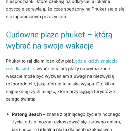
niespodzianki, które czekają na odkrycie, a lokalne
obyczaje ⁤sprawiają, ‌że czas spędzony ⁣na Phuket staje się
‍niezapomnianym przeżyciem.
Cudowne plaże ⁢phuket –⁢ którą
wybrać na ‍swoje wakacje
Phuket to raj dla‌ miłośników ‌plaż,
gdzie⁣ każdy znajdzie
⁢coś dla ‍siebie
. wybór idealnej plaży na wymarzone
wakacje może być wyzwaniem z uwagi ​na niezwykłą
⁤różnorodność, jaką oferuje​ ta ‍tajska wyspa. Oto kilka⁢
najpiękniejszych miejsc, które⁢ przyciągają⁤ turystów z
całego świata:
Patong Beach
– znana z ‍tętniącego⁣ życiem nocnego
życia, gdzie można ⁣rozkoszować się zarówno dniem,
jak i​ nocą. To ⁢idealna plaża dla osób szukających