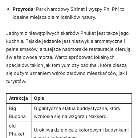
Przyroda
: ​Park Narodowy Sirinat i‍ wyspy⁤ Phi Phi to
idealne miejsca ‍dla⁢ miłośników natury.
Jednym z niewątpliwych skarbów ‍Phuket‍ jest ‌także jego
kuchnia. Tajskie jedzenie ‍jest niezwykle ‌aromatyczne i
pełne‌ smaków, a tutejsze ⁢nadmorskie restauracje ⁢oferują
świeże owoce ​morza. ⁢Warto spróbować lokalnych
specjałów, takich jak tom yum ⁤czy pad thai, które cieszą
się dużym uznaniem wśród‍ zarówno mieszkańców, jak ‌i⁢
turystów.
Atrakcja
Opis
Big
Gigantyczna statua​ buddystyczna, ​który‍
Buddha
wzniosła się na wzgórzu Nakkerd.
old
Urokliwa dzielnica z kolorowymi budynkami
Phuket⁣
w ⁣stylu kolonialnym.