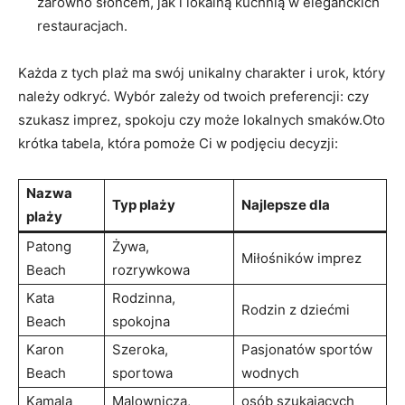
⁢zarówno słońcem, jak i lokalną kuchnią w⁣ eleganckich
restauracjach.
Każda z tych ⁤plaż ma swój unikalny ⁤charakter ​i urok, który
należy ‌odkryć. ⁣Wybór zależy od twoich preferencji: czy
szukasz imprez, spokoju czy może lokalnych⁣ smaków.Oto
krótka tabela, która pomoże Ci w podjęciu decyzji:
Nazwa
Typ plaży
Najlepsze dla
plaży
Patong
Żywa,
Miłośników imprez
Beach
‌rozrywkowa
Kata⁢
Rodzinna,
Rodzin z‍ dziećmi
Beach
spokojna
Karon‌
Szeroka,⁢
Pasjonatów sportów ​
Beach
sportowa
wodnych
Kamala
Malownicza,
osób​ szukających