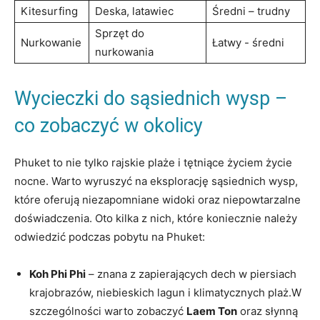
Kitesurfing
Deska, latawiec
Średni – ‌trudny
Sprzęt do
Nurkowanie
Łatwy ‌- średni
nurkowania
Wycieczki do⁣ sąsiednich ​wysp –
co⁢ zobaczyć⁤ w okolicy
Phuket to⁣ nie ⁣tylko ‌rajskie⁣ plaże i tętniące‍ życiem życie
nocne. Warto wyruszyć na eksplorację sąsiednich wysp,
które oferują niezapomniane widoki oraz niepowtarzalne
⁢doświadczenia. Oto kilka ⁤z nich, które koniecznie należy
odwiedzić ⁢podczas ​pobytu na Phuket:
Koh Phi⁤ Phi
–⁢ znana z​ zapierających dech w piersiach⁤
krajobrazów,‌ niebieskich lagun⁣ i klimatycznych plaż.W
szczególności⁢ warto zobaczyć
Laem ⁣Ton
oraz ​słynną⁢