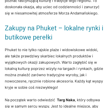
poznać ⁤fascynującą kulturę i ‍tradycje⁣ tego regionu.‍ To
doskonała okazja, aby uciec od codzienności i ​zanurzyć ​
się w niesamowitej atmosferze Morza‍ Andamańskiego.
Zakupy na Phuket – lokalne rynki i⁣
butikowe perełki
Phuket ⁤to nie ​tylko rajskie ​plaże i‌ widowiskowe⁣ widoki,
ale także prawdziwy skarbiec lokalnych ‌produktów i
wyjątkowych okazji⁢ zakupowych. Warto zagłębić się w
lokalną kulturę poprzez wizyty na targach i⁢ rynkach, gdzie
można znaleźć‍ zarówno ⁢tradycyjne wyroby, jak i
nowoczesne, ręcznie robione akcesoria. Każdy kąt wyspy
⁢kryje w sobie ⁣coś niezwykłego!
Na początek⁣ warto odwiedzić ⁣
Targ‌ Naka
, który⁣ odbywa⁢
się​ w samym sercu ⁣wyspy. Jest ⁢to ⁣idealne⁤ miejsce, aby