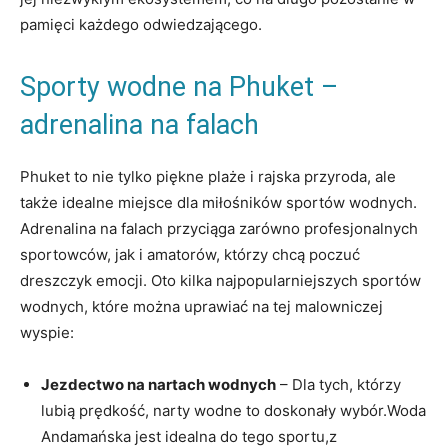
pamięci ‌każdego odwiedzającego.
Sporty⁤ wodne na‍ Phuket –
adrenalina ​na falach
Phuket to nie ⁤tylko piękne‍ plaże i rajska przyroda, ale
także ⁤idealne miejsce dla⁢ miłośników⁣ sportów wodnych. ​
Adrenalina ⁣na falach przyciąga ⁤zarówno profesjonalnych
‌sportowców, jak ‍i​ amatorów,⁣ którzy chcą poczuć
dreszczyk emocji. Oto⁢ kilka najpopularniejszych sportów​
wodnych, które można ⁢uprawiać⁣ na tej malowniczej‍
wyspie:
Jezdectwo ‍na nartach wodnych
– ​Dla tych, którzy
lubią prędkość, narty wodne to doskonały wybór.Woda
Andamańska ⁤jest idealna‌ do tego ​sportu,z