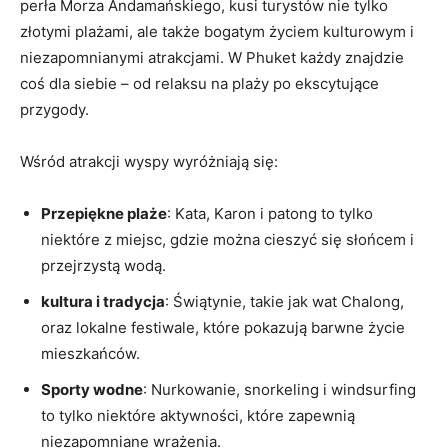
perła Morza Andamańskiego,​ kusi turystów ‌nie tylko
złotymi⁤ plażami, ale także⁤ bogatym życiem kulturowym i
niezapomnianymi atrakcjami. W Phuket każdy znajdzie ​
coś dla siebie – od relaksu na plaży po⁢ ekscytujące
przygody.
Wśród ​atrakcji wyspy⁣ wyróżniają ⁤się:
Przepiękne plaże
:⁢ Kata, Karon i patong to tylko
niektóre z miejsc, gdzie można cieszyć się ⁤słońcem i
przejrzystą wodą.
kultura i tradycja
: Świątynie, takie‍ jak wat Chalong,
oraz ⁤lokalne festiwale, które pokazują ​barwne⁣ życie
mieszkańców.
Sporty⁤ wodne
: ​Nurkowanie, snorkeling i windsurfing
to ‌tylko niektóre aktywności, które zapewnią
⁢niezapomniane wrażenia.