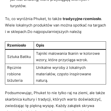
⁢turystów.
To, co wyróżnia Phuket, to także
tradycyjne rzemiosło
.
‌Wiele lokalnych produktów van można spotkać⁢ na‍ targach
i w ⁤sklepach.Do najpopularniejszych należą:
Rzemiosło
Opis
Tajniki malowania‌ tkanin w kolorowe
Sztuka Batiku
⁤wzory, które​ przyciąga wzrok.
Ręcznie
Unikalne wyroby z lokalnych
robione
⁤materiałów, często inspirowane
biżuteria
⁣naturą.
Podsumowując, Phuket to nie tylko raj ⁤na ziemi, ⁤ale ⁣także‌
skarbnica kultury i tradycji,‌ których ⁣warto doświadczyć,
zwiedzając tę piękną‌ wyspę. Każdy zakątek ‌skrywa