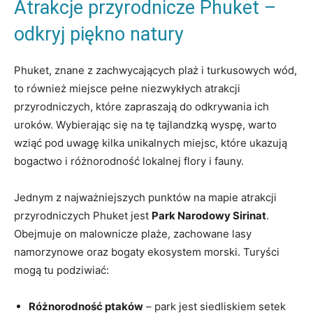
Atrakcje przyrodnicze Phuket ⁣–
odkryj‍ piękno natury
Phuket, znane z zachwycających ⁤plaż i turkusowych‌ wód,
to również miejsce ⁤pełne niezwykłych⁣ atrakcji
przyrodniczych, które‍ zapraszają do odkrywania ich⁣
uroków. Wybierając się ‌na tę tajlandzką ⁤wyspę, warto
‌wziąć pod uwagę kilka unikalnych miejsc, które ukazują
bogactwo i ⁢różnorodność lokalnej flory i fauny.
Jednym‍ z najważniejszych punktów na mapie ‌atrakcji
przyrodniczych Phuket jest
Park Narodowy ⁢Sirinat
.
Obejmuje​ on ‌malownicze plaże, zachowane lasy
namorzynowe oraz bogaty ekosystem morski. Turyści
⁣mogą tu podziwiać:
Różnorodność ptaków
– park jest siedliskiem ⁢setek