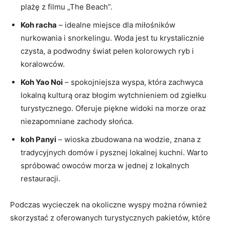
plażę z filmu „The‍ Beach”.
Koh racha
⁢– idealne miejsce dla miłośników
nurkowania i ⁢snorkelingu. Woda jest⁣ tu⁢ krystalicznie
czysta, a podwodny ‍świat‌ pełen ⁤kolorowych ryb​ i ​
koralowców.
Koh Yao Noi
⁤–⁣ spokojniejsza wyspa, która zachwyca
lokalną kulturą ‍oraz ⁤błogim wytchnieniem‌ od zgiełku
turystycznego.⁢ Oferuje piękne widoki na morze oraz
niezapomniane ‍zachody ​słońca.
koh Panyi
–‌ wioska ⁢zbudowana na wodzie, ​znana z
⁤tradycyjnych domów i⁤ pysznej lokalnej kuchni. Warto
spróbować owoców morza ​w jednej z lokalnych⁢
restauracji.
Podczas wycieczek na okoliczne wyspy⁢ można również
skorzystać ‌z oferowanych turystycznych ‍pakietów,‌ które