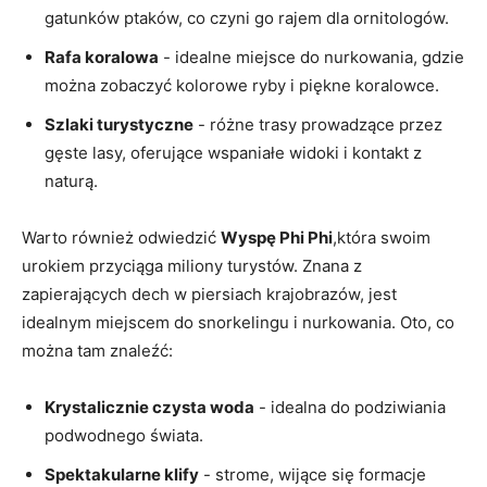
gatunków ptaków, co czyni‍ go rajem‌ dla ornitologów.
Rafa koralowa
⁤- idealne miejsce do​ nurkowania,⁢ gdzie
można zobaczyć kolorowe ryby‍ i piękne⁤ koralowce.
Szlaki turystyczne
-​ różne⁣ trasy prowadzące przez‌
gęste lasy, oferujące wspaniałe widoki ‍i kontakt z‍
naturą.
Warto również odwiedzić
Wyspę⁣ Phi Phi
,która‌ swoim
urokiem przyciąga ‍miliony ⁣turystów. Znana z⁣
zapierających ‌dech w‌ piersiach krajobrazów, ​jest
idealnym miejscem ​do snorkelingu i nurkowania. ‌Oto, co
⁣można tam‌ znaleźć:
Krystalicznie ​czysta woda
-‌ idealna do‍ podziwiania‌
podwodnego⁢ świata.
Spektakularne ‌klify
‌- strome, wijące się formacje⁤