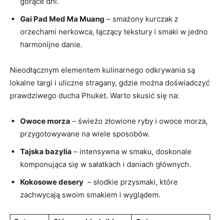
gorące dni.
Gai Pad Med Ma Muang
– smażony kurczak ​z
orzechami nerkowca, ​łączący tekstury i smaki w​ jedno
harmonijne ‌danie.
Nieodłącznym elementem kulinarnego odkrywania są​
lokalne targi ‌i uliczne stragany, gdzie można doświadczyć
⁣prawdziwego ducha Phuket. Warto skusić się na:
Owoce ⁢morza
–‍ świeżo ⁣złowione ryby i owoce morza,
przygotowywane ‌na wiele sposobów.
Tajska bazylia
– intensywna w smaku, doskonale
komponująca ⁢się w sałatkach i ‌daniach głównych.
Kokosowe desery
⁢ –⁣ słodkie​ przysmaki, które
⁢zachwycają swoim⁤ smakiem i wyglądem.