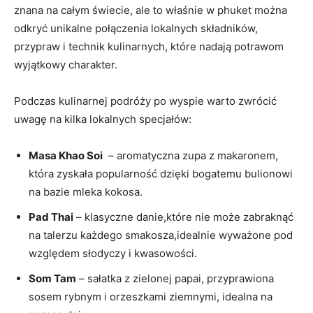
znana na całym⁣ świecie,⁤ ale to właśnie w phuket ​można
odkryć unikalne ‍połączenia lokalnych składników,
przypraw i technik kulinarnych, które nadają​ potrawom⁢
wyjątkowy​ charakter.
Podczas kulinarnej podróży po ‌wyspie warto zwrócić
uwagę⁢ na ​kilka lokalnych specjałów:
Masa Khao⁤ Soi
⁣ – aromatyczna zupa⁢ z⁢ makaronem,
która zyskała popularność dzięki bogatemu​ bulionowi
na ⁢bazie mleka kokosa.
Pad Thai
– klasyczne ⁢danie,które nie może zabraknąć
na talerzu ⁣każdego smakosza,idealnie wyważone pod
⁣względem​ słodyczy i‍ kwasowości.
Som Tam
– ‍sałatka z zielonej papai, ⁢przyprawiona
sosem rybnym‍ i orzeszkami ziemnymi,⁢ idealna ‍na