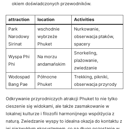
okiem doświadczonych przewodników.
attraction
location
Activities
Park‍
wschodnie
Nurkowanie,
Narodowy​
wybrzeże
‍obserwacja⁣ ptaków,
Sirinat
Phuket
spacery
Snorkeling,‌
Wyspa Phi
Na morzu
plażowanie,‍
⁣Phi
andamańskim
zwiedzanie
Wodospad
Północne
Trekking, pikniki,
Bang Pae
Phuket
‌obserwacja przyrody
Odkrywanie​ przyrodniczych atrakcji⁢ Phuket to ​nie tylko⁣
cieszenie się widokami, ale także zasmakowanie w
lokalnej‌ kulturze ‍i filozofii harmonijnego współżycia z
‌naturą. Zwiedzanie⁣ wyspy ⁣to idealna⁢ okazja ⁢do⁣ kontaktu z⁤
jej niezwykłym ekosystemem, co na‌ długo pozostanie w