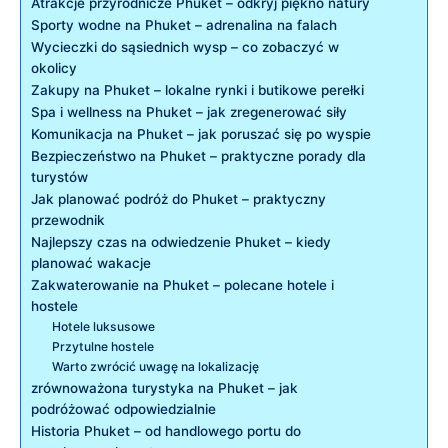
Atrakcje przyrodnicze Phuket ⁣– odkryj‍ piękno natury
Sporty⁤ wodne na‍ Phuket – adrenalina ​na falach
Wycieczki do⁣ sąsiednich ​wysp – co⁢ zobaczyć⁤ w
okolicy
Zakupy na Phuket – lokalne rynki i⁣ butikowe perełki
Spa⁤ i⁢ wellness na Phuket⁣ – jak zregenerować siły
Komunikacja na ⁤Phuket – jak poruszać się po ⁢wyspie
Bezpieczeństwo na Phuket ‌– praktyczne porady dla
turystów
Jak ⁤planować podróż do ⁣Phuket – ⁣praktyczny ​
przewodnik
Najlepszy czas ‌na odwiedzenie Phuket – kiedy
planować‌ wakacje
Zakwaterowanie na Phuket⁣ – ⁤polecane⁤ hotele ​i
‌hostele
Hotele luksusowe
Przytulne⁣ hostele
Warto zwrócić⁢ uwagę na ‌lokalizację
zrównoważona ⁣turystyka na Phuket‌ –⁢ jak
podróżować odpowiedzialnie
Historia Phuket – od ⁢handlowego portu do