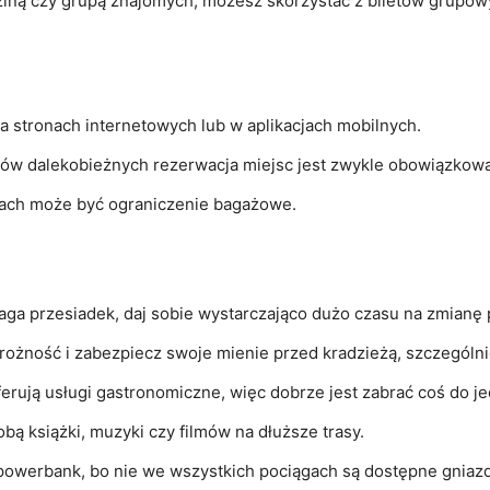
dziną czy grupą znajomych, możesz skorzystać z biletów grupowy
na stronach internetowych lub w aplikacjach mobilnych.
gów dalekobieżnych rezerwacja miejsc jest zwykle obowiązkowa
ągach może być ograniczenie bagażowe.
maga przesiadek, daj sobie wystarczająco dużo czasu na zmianę
trożność i zabezpiecz swoje mienie przed kradzieżą, szczególni
ferują usługi gastronomiczne, więc dobrze jest zabrać coś do jed
obą książki, muzyki czy filmów na dłuższe trasy.
 powerbank, bo nie we wszystkich pociągach są dostępne gniazd