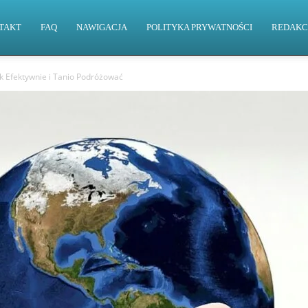
TAKT
FAQ
NAWIGACJA
POLITYKA PRYWATNOŚCI
REDAKC
k Efektywnie i Tanio Podróżować