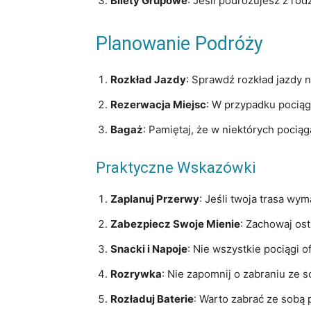
Bilety Grupowe
: Jeśli podróżujesz z ro
Planowanie Podróży
Rozkład Jazdy
: Sprawdź rozkład jazdy 
Rezerwacja Miejsc
: W przypadku pocią
Bagaż
: Pamiętaj, że w niektórych poci
Praktyczne Wskazówki
Zaplanuj Przerwy
: Jeśli twoja trasa wy
Zabezpiecz Swoje Mienie
: Zachowaj os
Snacki i Napoje
: Nie wszystkie pociągi o
Rozrywka
: Nie zapomnij o zabraniu ze s
Rozładuj Baterie
: Warto zabrać ze sobą