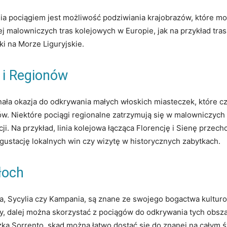
 pociągiem jest możliwość podziwiania krajobrazów, które mo
j malowniczych tras kolejowych w Europie, jak na przykład tras
i na Morze Liguryjskie.
 i Regionów
ła okazja do odkrywania małych włoskich miasteczek, które cz
. Niektóre pociągi regionalne zatrzymują się w malowniczych 
i. Na przykład, linia kolejowa łącząca Florencję i Sienę przec
gustację lokalnych win czy wizytę w historycznych zabytkach.
łoch
ia, Sycylia czy Kampania, są znane ze swojego bogactwa kultur
ocy, dalej można skorzystać z pociągów do odkrywania tych obs
ka Sorrento, skąd można łatwo dostać się do znanej na całym 