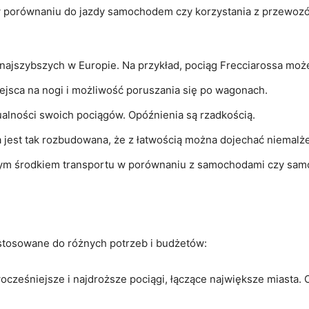
 w porównaniu do jazdy samochodem czy korzystania z przewoz
z najszybszych w Europie. Na przykład, pociąg Frecciarossa moż
iejsca na nogi i możliwość poruszania się po wagonach.
ualności swoich pociągów. Opóźnienia są rzadkością.
a jest tak rozbudowana, że z łatwością można dojechać niemalż
znym środkiem transportu w porównaniu z samochodami czy sam
stosowane do różnych potrzeb i budżetów:
ocześniejsze i najdroższe pociągi, łączące największe miasta. O