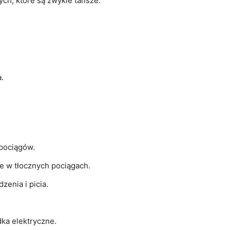
ch, które są zwykle tańsze.
.
 pociągów.
e w tłocznych pociągach.
zenia i picia.
ka elektryczne.