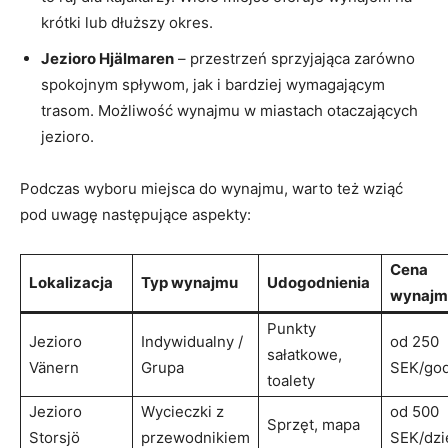
krótki lub dłuższy okres.
Jezioro Hjälmaren
– przestrzeń sprzyjająca zarówno
spokojnym spływom, jak i bardziej wymagającym
trasom. Możliwość wynajmu w miastach otaczających
jezioro.
Podczas wyboru miejsca do wynajmu, warto też wziąć
pod uwagę następujące aspekty:
Cena
Lokalizacja
Typ wynajmu
Udogodnienia
wynajm
Punkty
Jezioro
Indywidualny /
od 250
sałatkowe,
Vänern
Grupa
SEK/god
toalety
Jezioro
Wycieczki z
od 500
Sprzęt, mapa
Storsjö
przewodnikiem
SEK/dzi