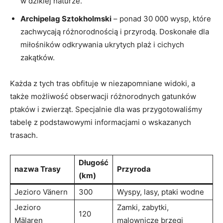
w dzikiej naturze.
Archipelag Sztokholmski
– ponad 30 000 wysp, które
zachwycają różnorodnością i przyrodą. Doskonałe dla
miłośników odkrywania ukrytych plaż i cichych
zakątków.
Każda z tych tras obfituje w niezapomniane widoki, a
także możliwość obserwacji różnorodnych gatunków
ptaków i zwierząt. Specjalnie dla was przygotowaliśmy
tabelę z podstawowymi informacjami o wskazanych
trasach.
Długość
nazwa Trasy
Przyroda
(km)
Jezioro Vänern
300
Wyspy, lasy, ptaki wodne
Jezioro
Zamki, zabytki,
120
Mälaren
malownicze brzegi