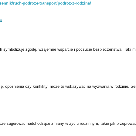
/sennik/ruch-podroze-transport/podroz-z-rodzina/
a
ich symbolizuje zgodę, wzajemne wsparcie i poczucie bezpieczeństwa. Taki 
 się, opóźnienia czy konflikty, może to wskazywać na wyzwania w rodzinie. Se
może sugerować nadchodzące zmiany w życiu rodzinnym, takie jak przeprowad