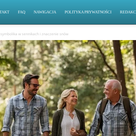
TAKT
FAQ
NAWIGACJA
POLITYKA PRYWATNOŚCI
REDAKC
 symbolika w sennikach i znaczenie snów