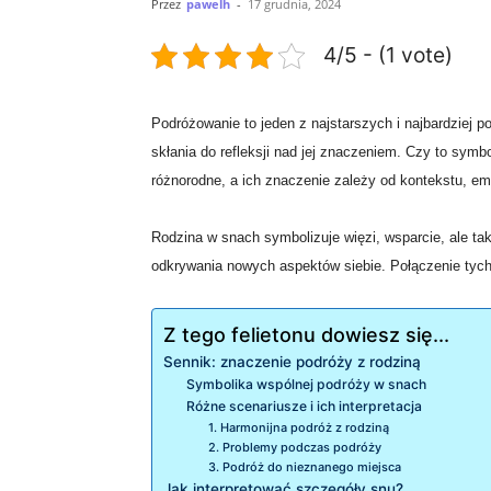
Przez
pawelh
-
17 grudnia, 2024
4/5 - (1 vote)
Podróżowanie to jeden z najstarszych i najbardzie
skłania do refleksji nad jej znaczeniem. Czy to sym
różnorodne, a ich znaczenie zależy od kontekstu, em
Rodzina w snach symbolizuje więzi, wsparcie, ale ta
odkrywania nowych aspektów siebie. Połączenie tyc
Z tego felietonu dowiesz się...
Sennik: znaczenie podróży z rodziną
Symbolika wspólnej podróży w snach
Różne scenariusze i ich interpretacja
1. Harmonijna podróż z rodziną
2. Problemy podczas podróży
3. Podróż do nieznanego miejsca
Jak interpretować szczegóły snu?