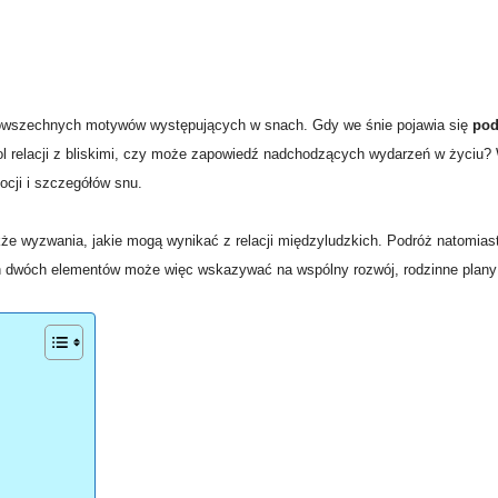
j powszechnych motywów występujących w snach. Gdy we śnie pojawia się
pod
bol relacji z bliskimi, czy może zapowiedź nadchodzących wydarzeń w życiu? 
ocji i szczegółów snu.
kże wyzwania, jakie mogą wynikać z relacji międzyludzkich. Podróż natomiast
h dwóch elementów może więc wskazywać na wspólny rozwój, rodzinne plany 