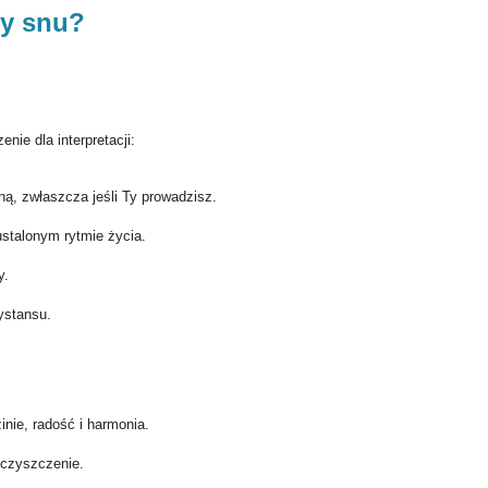
ły snu?
ie dla interpretacji:
ną, zwłaszcza jeśli Ty prowadzisz.
stalonym rytmie życia.
y.
ystansu.
nie, radość i harmonia.
 oczyszczenie.