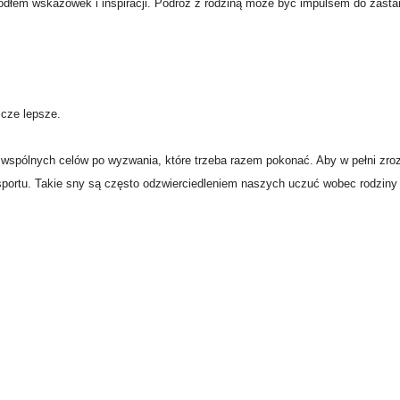
ródłem wskazówek i inspiracji. Podróż z rodziną może być impulsem do zasta
zcze lepsze.
d wspólnych celów po wyzwania, które trzeba razem pokonać. Aby w pełni zro
ansportu. Takie sny są często odzwierciedleniem naszych uczuć wobec rodziny