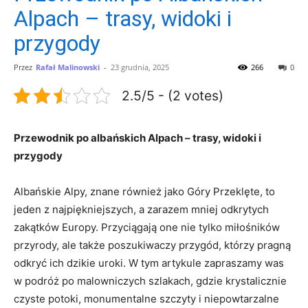
Alpach – trasy, widoki i
przygody
Przez
Rafał Malinowski
-
23 grudnia, 2025
266
0
2.5/5 - (2 votes)
Przewodnik po albańskich ​Alpach – trasy,​ widoki ‌i
przygody
Albańskie⁣ Alpy, znane⁤ również jako Góry Przeklęte, ‍to
jeden z najpiękniejszych, a zarazem mniej odkrytych
zakątków Europy. Przyciągają one nie tylko ‍miłośników
przyrody, ale⁤ także poszukiwaczy przygód, którzy pragną⁣
odkryć ich dzikie uroki. W tym artykule zapraszamy was‍
w podróż‌ po malowniczych szlakach, ⁣gdzie krystalicznie
czyste potoki, monumentalne‌ szczyty i niepowtarzalne