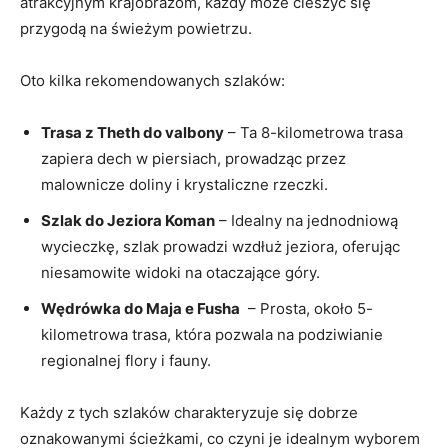
atrakcyjnym krajobrazom, ⁢każdy może cieszyć się⁢
przygodą⁤ na świeżym powietrzu.
Oto⁢ kilka rekomendowanych szlaków:
Trasa z Theth do valbony
‍– Ta 8-kilometrowa trasa
zapiera dech w piersiach, prowadząc przez​
malownicze doliny i krystaliczne rzeczki.
Szlak do Jeziora Koman
– Idealny na ⁣jednodniową
‌wycieczkę, szlak prowadzi‌ wzdłuż jeziora, oferując
niesamowite widoki na otaczające góry.
Wędrówka do Maja e Fusha
‍ – Prosta, około 5-
kilometrowa trasa,⁤ która pozwala na podziwianie
⁣regionalnej flory i fauny.
Każdy z tych szlaków charakteryzuje się dobrze
oznakowanymi ścieżkami,‌ co czyni⁢ je idealnym wyborem