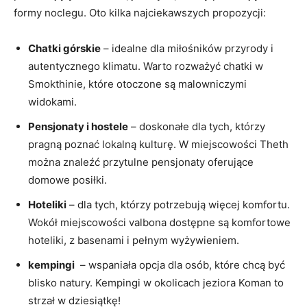
⁣formy noclegu. ⁣Oto kilka najciekawszych⁢ propozycji:
Chatki górskie
– idealne dla miłośników⁢ przyrody i
autentycznego ⁣klimatu. ‌Warto rozważyć‌ chatki w
Smokthinie, które otoczone są ‌malowniczymi
widokami.
Pensjonaty i hostele
– doskonałe dla ⁣tych,⁢ którzy
pragną poznać lokalną kulturę. ⁣W miejscowości‍ Theth
można znaleźć przytulne pensjonaty oferujące
domowe posiłki.
Hoteliki
– dla tych, którzy potrzebują więcej komfortu.
Wokół miejscowości valbona dostępne są komfortowe
hoteliki, ⁣z basenami‍ i‍ pełnym wyżywieniem.
kempingi
‍ – wspaniała opcja dla osób, które chcą ⁤być
blisko​ natury. ​Kempingi​ w ⁢okolicach jeziora Koman to
strzał ⁤w​ dziesiątkę!