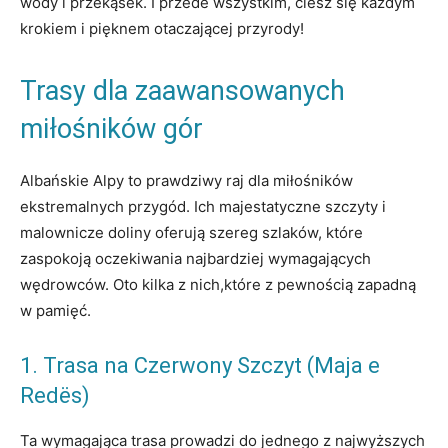
wody i ‍przekąsek. I przede wszystkim, ciesz⁣ się​ każdym⁤
krokiem i ‍pięknem otaczającej przyrody!
Trasy‌ dla zaawansowanych
miłośników gór
Albańskie ⁢Alpy to ⁢prawdziwy raj ⁤dla ‍miłośników
ekstremalnych przygód. Ich majestatyczne szczyty i
malownicze doliny oferują szereg szlaków, które
zaspokoją⁢ oczekiwania najbardziej wymagających
wędrowców. Oto kilka‍ z nich,które z pewnością zapadną
w pamięć.
1. Trasa na Czerwony Szczyt (Maja e
Redës)
Ta ​wymagająca ​trasa prowadzi do jednego​ z⁣ najwyższych⁣