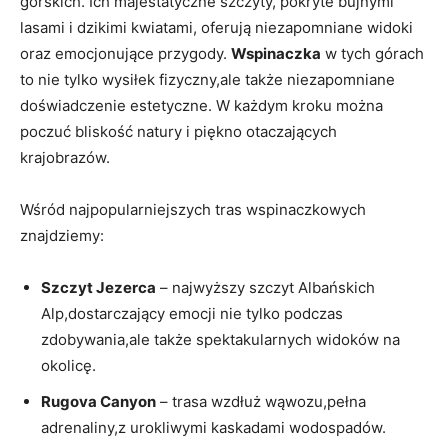
górskich. Ich majestatyczne szczyty, pokryte bujnymi⁣
lasami‌ i dzikimi kwiatami, ⁤oferują niezapomniane widoki
oraz emocjonujące przygody.
Wspinaczka
w‍ tych górach
to nie tylko wysiłek fizyczny,ale także niezapomniane⁢
doświadczenie estetyczne. ‍W każdym⁤ kroku ‌można
poczuć bliskość​ natury i piękno otaczających
krajobrazów.
Wśród najpopularniejszych tras‍ wspinaczkowych
znajdziemy:
Szczyt Jezerca
– najwyższy szczyt ⁣Albańskich
Alp,dostarczający emocji‌ nie⁢ tylko ⁢podczas
zdobywania,ale także spektakularnych widoków na‌
okolicę.
Rugova Canyon
– trasa⁤ wzdłuż​ wąwozu,pełna
adrenaliny,z ‌urokliwymi⁣ kaskadami ⁢wodospadów.