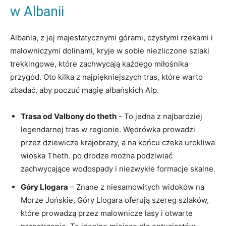
w Albanii
Albania, z ​jej‍ majestatycznymi ‌górami, czystymi rzekami i⁣
malowniczymi ​dolinami, ⁤kryje w sobie niezliczone‌ szlaki⁣
trekkingowe, które zachwycają każdego miłośnika
przygód. Oto kilka z⁤ najpiękniejszych tras, które⁢ warto‍
zbadać, aby poczuć magię albańskich⁢ Alp.
Trasa od⁣ Valbony do ‍theth
‍-‌ To‍ jedna z najbardziej
legendarnej tras w⁣ regionie. Wędrówka⁤ prowadzi
przez⁢ dziewicze ​krajobrazy, a na końcu czeka⁤ urokliwa
wioska ​Theth. po⁤ drodze ⁤można⁢ podziwiać
zachwycające wodospady i niezwykłe⁢ formacje skalne.
Góry Llogara
– Znane‍ z niesamowitych widoków na
Morze ‌Jońskie, Góry​ Llogara ⁢oferują ⁢szereg ​szlaków,⁢
które prowadzą przez malownicze lasy i otwarte