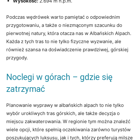
Wysokość:
2.694 m ⁢n.p.m.
Podczas wędrówek warto‌ pamiętać o odpowiednim
przygotowaniu, a także ⁣o niezmąconym szacunku do
pierwotnej ​natury, ⁣która otacza nas ​w⁣ Albańskich‌ Alpach.
Każda z tych tras to‍ nie ⁢tylko fizyczne wyzwanie, ale
również szansa na doświadczenie⁣ prawdziwej,‌ górskiej
przygody.
Noclegi w górach‍ – gdzie się
zatrzymać
Planowanie wyprawy w albańskich alpach to nie tylko⁤
wybór urokliwych tras ⁤górskich, ale także decyzja ​o
miejscu zakwaterowania. W regionie ⁢tym ​można znaleźć
wiele opcji, które spełnią oczekiwania zarówno ⁢turystów
poszukujących luksusu, jak⁣ i tych, którzy preferują ⁣milsze