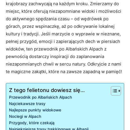
krajobrazy zachwycają na ⁢każdym kroku. ⁣Zmierzamy do
miejsc, które⁤ oferują niezapomniane⁢ widoki i możliwości
do aktywnego ⁣spędzania czasu ‍– od wędrówek po
górach, przez ⁤wspinaczkę, aż​ po odkrywanie lokalnej
kultury ⁤i tradycji. Jeśli marzycie o wyprawie w nieznane, ​
pełnej przygód, emocji‍ i zapierających‌ dech w piersiach
widoków, ten przewodnik po ​Albańskich Alpach z
pewnością dostarczy inspiracji do zaplanowania
niezapomnianych chwil⁣ w sercu natury.‍ Odkryjcie z nami
te magiczne zakątki, które na zawsze zapadną ⁤w pamięć!
Z tego felietonu dowiesz się...
Przewodnik po ​Albańskich ⁤Alpach
Najciekawsze⁤ trasy
Najlepsze punkty ⁤widokowe
Noclegi w Alpach
Przygody, ⁤które czekają
Najpiękniejsze trasy ‍trekkingowe‍ w Albanii