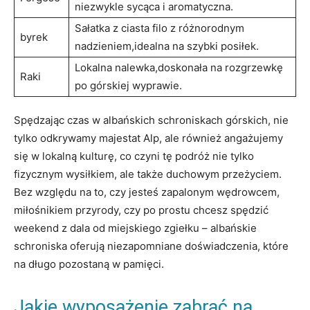
niezwykle sycąca i aromatyczna.
Sałatka z ​ciasta filo z‌ różnorodnym
byrek
nadzieniem,idealna na ⁢szybki posiłek.
Lokalna nalewka,doskonała na ⁤rozgrzewkę
Raki
po górskiej ‌wyprawie.
Spędzając czas​ w ‍albańskich⁢ schroniskach ‍górskich, nie
tylko odkrywamy⁢ majestat Alp, ale ‌również angażujemy
się⁢ w lokalną‌ kulturę,⁣ co czyni⁣ tę podróż nie⁣ tylko
fizycznym wysiłkiem, ale także duchowym przeżyciem.
Bez względu ​na to,⁤ czy jesteś zapalonym wędrowcem,
‌miłośnikiem przyrody, czy po prostu chcesz spędzić‌
weekend z ⁢dala ​od miejskiego zgiełku – ​albańskie
schroniska ​oferują niezapomniane doświadczenia,‌ które
na długo pozostaną w pamięci.
Jakie wyposażenie zabrać⁤ na ​