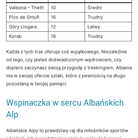
Valbona⁤ – Theth
10
Średni
Pico ⁣de Shtufi
16
Trudny
Góry Llogara
12
Łatwy
Korab
18
Trudny
Każda z tych tras‍ oferuje coś wyjątkowego. Niezależnie
od tego,​ czy ​jesteś doświadczonym⁢ wędrowcem, ​czy​
dopiero​ zaczynasz swoją przygodę z trekkingiem, Albania
ma‍ w⁣ swojej ofercie szlaki, które z ⁤pewnością na⁢ długo‌
pozostaną ⁤w ⁤twojej pamięci.
Wspinaczka ‌w sercu⁤ Albańskich‌
Alp
Albańskie Alpy to ⁣prawdziwy ‌raj ⁣dla miłośników sportów