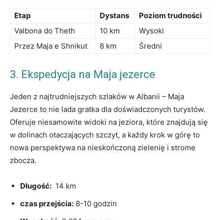
Etap
Dystans
Poziom ‌trudności
Valbona​ do Theth
10 ⁣km
Wysoki
Przez Maja e Shnikut
8 ⁢km
Średni
3. Ekspedycja na‍ Maja ⁣jezerce
Jeden z najtrudniejszych szlaków w Albanii ⁤– Maja
Jezerce to nie lada gratka dla doświadczonych turystów.
Oferuje niesamowite widoki na jeziora, ‌które​ znajdują się‍
w dolinach otaczających⁤ szczyt, a każdy krok w ⁤górę⁣ to
nowa perspektywa na nieskończoną zielenię i strome
⁢zbocza.
Długość:
⁤ 14 ‌km
czas przejścia:
8-10 godzin