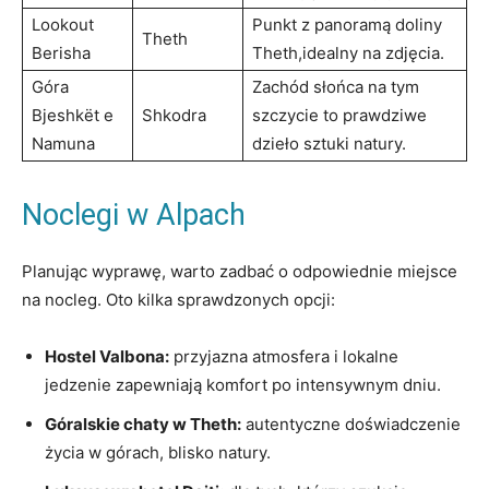
Lookout
Punkt z ‌panoramą doliny
Theth
Berisha
Theth,idealny na zdjęcia.
Góra‍
Zachód​ słońca na tym
Bjeshkët e​
Shkodra
⁤szczycie to prawdziwe
Namuna
dzieło sztuki natury.
Noclegi w Alpach
Planując wyprawę, ​warto zadbać​ o ​odpowiednie ​miejsce
na nocleg. Oto⁤ kilka sprawdzonych opcji:
Hostel Valbona:
przyjazna atmosfera ‌i lokalne
jedzenie zapewniają komfort po intensywnym dniu.
Góralskie chaty w Theth:
autentyczne ⁣doświadczenie‌
życia w górach, blisko natury.