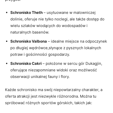
Schronisko Theth
– usytuowane‍ w malowniczej​
dolinie, oferuje nie⁣ tylko‌ noclegi, ‌ale także dostęp do
wielu szlaków ⁤wiodących do wodospadów i
naturalnych basenów.
Schronisko Valbona
– idealne⁢ miejsce na odpoczynek
po długiej wędrówce,słynące ⁤z pysznych lokalnych
⁢potraw i gościnności gospodarzy.
Schronisko ‌Cakri
– położone w sercu gór Dukagjin,
⁤oferujące niezapomniane widoki oraz możliwość
obserwacji unikalnej⁢ fauny i flory.
Każde ⁤schronisko ma swój niepowtarzalny charakter, a
oferta atrakcji jest ​niezwykle różnorodna.⁤ Można tu
spróbować różnych sportów‌ górskich,⁣ takich jak: