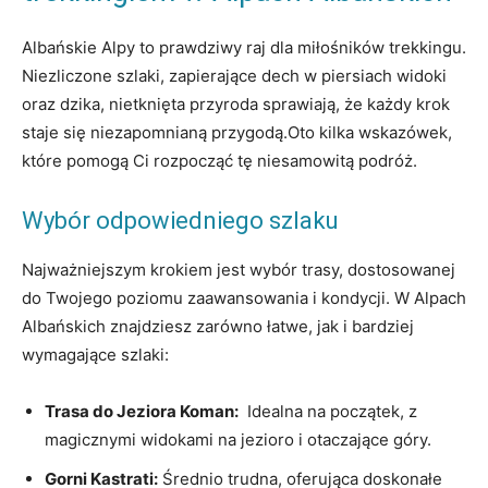
Albańskie Alpy to prawdziwy ⁢raj dla miłośników trekkingu.
Niezliczone szlaki, zapierające dech w piersiach widoki
oraz ‍dzika, nietknięta przyroda⁣ sprawiają, że‍ każdy‌ krok
staje się niezapomnianą przygodą.Oto⁤ kilka⁤ wskazówek,
które pomogą Ci ⁣rozpocząć tę niesamowitą podróż.
Wybór odpowiedniego szlaku
Najważniejszym ‌krokiem ‍jest wybór​ trasy,⁢ dostosowanej
do Twojego poziomu zaawansowania i‍ kondycji.‌ W ‍Alpach
Albańskich znajdziesz ⁣zarówno łatwe, jak i bardziej
wymagające szlaki:
Trasa do Jeziora Koman:
‌ Idealna na początek, z
magicznymi widokami‍ na⁢ jezioro i⁢ otaczające góry.
Gorni Kastrati:
Średnio trudna, oferująca doskonałe