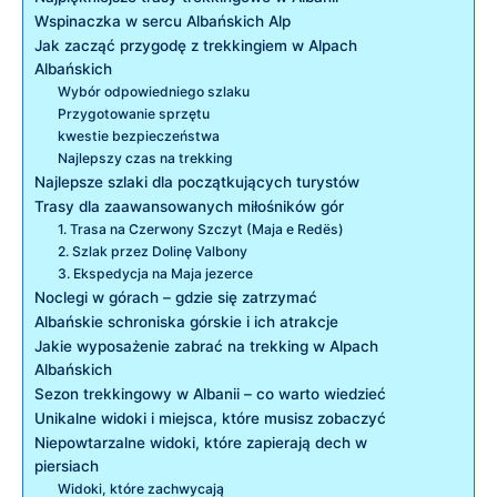
Wspinaczka ‌w sercu⁤ Albańskich‌ Alp
Jak⁢ zacząć przygodę ⁣z trekkingiem w⁢ Alpach
Albańskich
Wybór odpowiedniego szlaku
Przygotowanie sprzętu
kwestie⁢ bezpieczeństwa
Najlepszy czas na⁢ trekking
Najlepsze szlaki dla ⁤początkujących turystów
Trasy‌ dla zaawansowanych miłośników gór
1. Trasa na Czerwony Szczyt (Maja e Redës)
2. Szlak przez‌ Dolinę Valbony
3. Ekspedycja na‍ Maja ⁣jezerce
Noclegi w górach‍ – gdzie się zatrzymać
Albańskie schroniska ​górskie⁤ i ich atrakcje
Jakie wyposażenie zabrać⁤ na ​trekking w ‌Alpach
Albańskich
Sezon⁣ trekkingowy w Albanii – co warto wiedzieć
Unikalne‍ widoki ⁣i miejsca, które musisz​ zobaczyć
Niepowtarzalne widoki, które zapierają ​dech w
piersiach
Widoki, które zachwycają