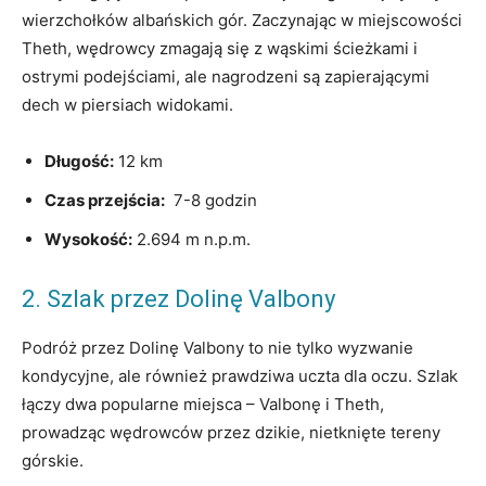
wierzchołków albańskich gór. Zaczynając w⁤ miejscowości
Theth, wędrowcy zmagają się z wąskimi⁣ ścieżkami i
ostrymi podejściami, ale nagrodzeni są zapierającymi
dech​ w⁣ piersiach ⁢widokami.
Długość:
12 km
Czas przejścia:
⁣ 7-8 godzin
Wysokość:
2.694‍ m⁤ n.p.m.
2. Szlak przez‌ Dolinę Valbony
Podróż ⁤przez ⁣Dolinę Valbony to nie tylko wyzwanie
⁣kondycyjne, ale również⁢ prawdziwa uczta ​dla oczu. Szlak
łączy‌ dwa popularne miejsca –⁣ Valbonę i Theth,
prowadząc wędrowców przez dzikie, nietknięte ⁣tereny
górskie.