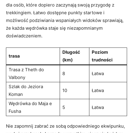
‌dla osób,‍ które⁣ dopiero zaczynają ‍swoją‍ przygodę​ z
trekkingiem. ⁢Łatwo ‌dostępne punkty startowe i
⁤możliwość⁣ podziwiania wspaniałych widoków sprawiają,
że każda wędrówka staje się ⁤niezapomnianym
doświadczeniem.
Długość
Poziom
trasa
⁤(km)
trudności
Trasa z Theth do
8
Łatwa
⁣Valbony
Szlak do Jeziora
10
Łatwa
Koman
Wędrówka do Maja e
5
Łatwa
Fusha
Nie zapomnij zabrać ze sobą odpowiedniego‌ ekwipunku,