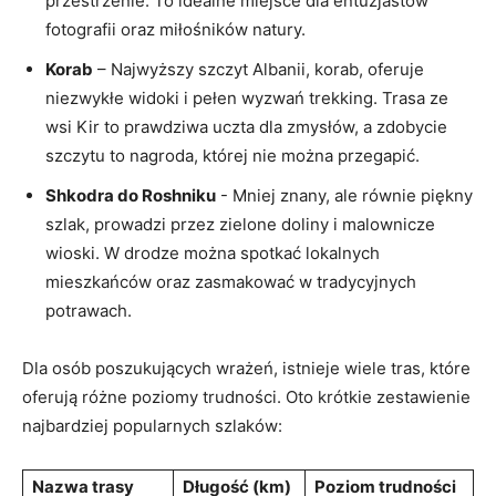
przestrzenie.⁣ To idealne ‍miejsce dla entuzjastów ​
fotografii oraz miłośników ​natury.
Korab
– Najwyższy ⁣szczyt Albanii, korab, oferuje
niezwykłe ​widoki i pełen ⁤wyzwań trekking. Trasa ze⁢
wsi Kir to prawdziwa uczta dla ⁢zmysłów, a zdobycie
szczytu to nagroda,​ której nie można​ przegapić.
Shkodra do Roshniku
​- Mniej znany, ale ⁣równie piękny⁢
szlak, ⁤prowadzi ‍przez​ zielone doliny i​ malownicze
wioski. W ⁢drodze​ można ⁣spotkać lokalnych
mieszkańców oraz zasmakować w⁢ tradycyjnych
potrawach.
Dla osób poszukujących wrażeń, istnieje wiele tras, które⁤
oferują różne poziomy trudności. Oto​ krótkie zestawienie
najbardziej ‌popularnych szlaków:
Nazwa trasy
Długość (km)
Poziom‌ trudności