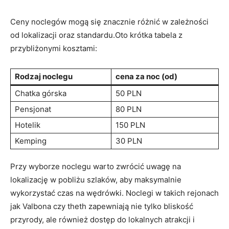
Ceny noclegów mogą się znacznie⁤ różnić w zależności
od lokalizacji⁤ oraz ⁤standardu.Oto krótka tabela z
przybliżonymi kosztami:
Rodzaj noclegu
cena za⁣ noc⁤ (od)
Chatka górska
50 PLN
Pensjonat
80⁢ PLN
Hotelik
150 PLN
Kemping
30​ PLN
Przy ​wyborze⁤ noclegu⁢ warto zwrócić uwagę na
lokalizację w ⁣pobliżu⁢ szlaków, aby maksymalnie​
wykorzystać czas na‍ wędrówki. Noclegi w takich rejonach
jak Valbona czy theth zapewniają nie ​tylko bliskość
‍przyrody,​ ale również dostęp⁣ do lokalnych atrakcji i