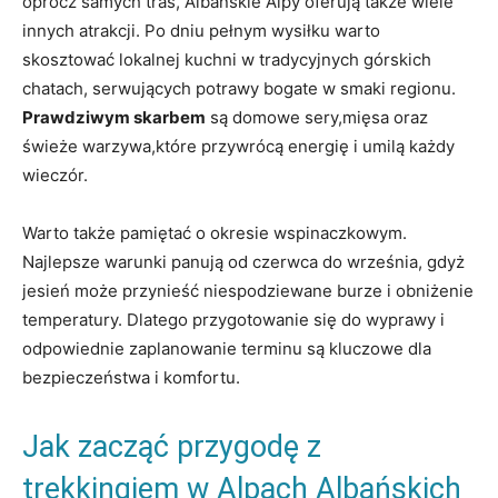
oprócz samych tras, Albańskie ​Alpy oferują także wiele
innych atrakcji. Po⁤ dniu ‍pełnym wysiłku warto
‌skosztować lokalnej kuchni w tradycyjnych‌ górskich⁤
chatach, serwujących potrawy ​bogate w smaki regionu.
Prawdziwym skarbem
‌są domowe⁤ sery,mięsa ⁢oraz ​
świeże warzywa,które przywrócą energię i​ umilą ‍każdy‍
wieczór.
Warto⁤ także pamiętać o okresie wspinaczkowym.
⁣Najlepsze warunki panują​ od czerwca do września, gdyż⁢
jesień ‍może przynieść niespodziewane burze i ⁢obniżenie⁣
temperatury. Dlatego przygotowanie ⁣się do wyprawy i
⁤odpowiednie ⁤zaplanowanie terminu są kluczowe dla
bezpieczeństwa i komfortu.
Jak⁢ zacząć przygodę ⁣z
trekkingiem w⁢ Alpach Albańskich