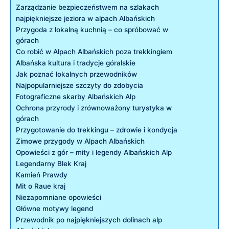
Zarządzanie ‌bezpieczeństwem na szlakach
najpiękniejsze​ jeziora ​w alpach Albańskich
Przygoda‌ z lokalną kuchnią ⁣– co spróbować ​w ​
górach
Co robić ⁤w⁢ Alpach Albańskich poza trekkingiem
Albańska kultura‌ i ⁣tradycje góralskie
Jak poznać lokalnych przewodników
Najpopularniejsze szczyty do zdobycia
Fotograficzne skarby Albańskich Alp
Ochrona przyrody i zrównoważony turystyka w
⁢górach
Przygotowanie do⁤ trekkingu⁣ – zdrowie i ⁢kondycja
Zimowe przygody⁣ w Alpach Albańskich
Opowieści z ⁢gór ⁤– mity i legendy Albańskich ​Alp
Legendarny Blek‍ Kraj
Kamień Prawdy
Mit o Raue kraj
Niezapomniane⁢ opowieści
Główne motywy ​legend
Przewodnik po najpiękniejszych dolinach⁢ alp