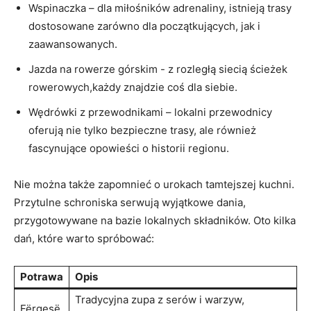
Wspinaczka – ⁢dla miłośników adrenaliny,​ istnieją trasy‌
dostosowane zarówno dla początkujących, jak ‍i‌
zaawansowanych.
Jazda ⁣na rowerze‌ górskim ⁢- ​z ‌rozległą siecią ścieżek
⁢rowerowych,każdy znajdzie ​coś dla siebie.
Wędrówki z ‍przewodnikami – lokalni przewodnicy
oferują‍ nie⁣ tylko bezpieczne trasy,⁣ ale również
fascynujące opowieści ​o⁤ historii regionu.
Nie ⁤można także zapomnieć o urokach⁤ tamtejszej‌ kuchni.
Przytulne schroniska ‌serwują‍ wyjątkowe dania,
⁣przygotowywane​ na bazie lokalnych składników. Oto kilka
dań, które warto spróbować:
Potrawa
Opis
Tradycyjna zupa z serów i warzyw,
Fërgesë