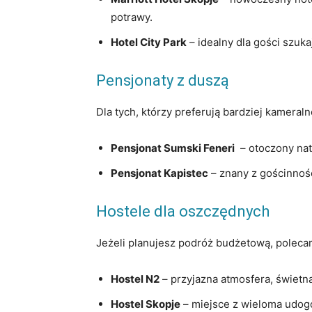
potrawy.
Hotel City Park
– idealny dla gości szuk
Pensjonaty z duszą
Dla tych, którzy preferują bardziej kameral
Pensjonat Sumski Feneri
⁣ – otoczony ⁣na
Pensjonat Kapistec
– ​znany⁢ z gościnno
Hostele dla oszczędnych
Jeżeli planujesz⁤ podróż budżetową, poleca
Hostel N2
–‍ przyjazna⁤ atmosfera, świetn
Hostel Skopje
–‌ miejsce z wieloma udog