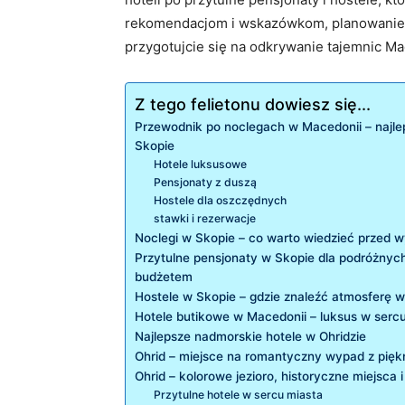
rekomendacjom i wskazówkom, planowanie wym
przygotujcie ⁣się na odkrywanie tajemnic⁤ M
Z tego felietonu dowiesz się...
Przewodnik po noclegach w Macedonii‍ – najlep
Skopie
Hotele⁢ luksusowe
Pensjonaty z duszą
Hostele dla oszczędnych
stawki ‌i ⁣rezerwacje
Noclegi ⁢w Skopie – co warto wiedzieć przed​ 
Przytulne pensjonaty‍ w Skopie dla podróżny
budżetem
Hostele w Skopie – gdzie ⁣znaleźć ⁢atmosferę 
Hotele‌ butikowe w Macedonii – luksus ⁤w serc
Najlepsze nadmorskie hotele w ‍Ohridzie
Ohrid – miejsce na romantyczny wypad z ⁤pięk
Ohrid – kolorowe jezioro, historyczne miejsca
Przytulne hotele ‍w‍ sercu miasta