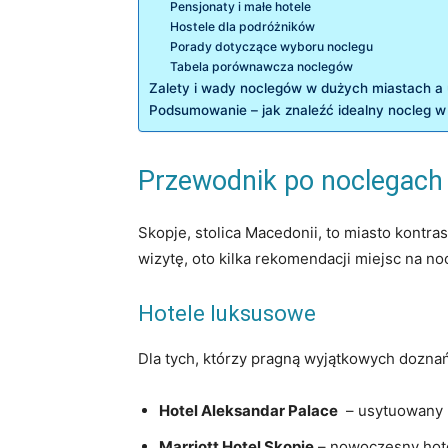
Pensjonaty ⁤i małe hotele
Hostele dla podróżników
Porady dotyczące ‌wyboru ⁤noclegu
Tabela porównawcza‍ noclegów
Zalety ​i ‍wady noclegów w dużych miastach a 
Podsumowanie – jak znaleźć idealny nocleg w
Przewodnik po noclegach w
Skopje, stolica‍ Macedonii,​ to miasto kontra
wizytę, oto​ kilka rekomendacji miejsc na noc
Hotele⁢ luksusowe
Dla tych, którzy ‍pragną wyjątkowych ⁤dozna
Hotel Aleksandar⁤ Palace
⁢ – usytuowany 
Marriott Hotel Skopje
– nowoczesny ⁤hote