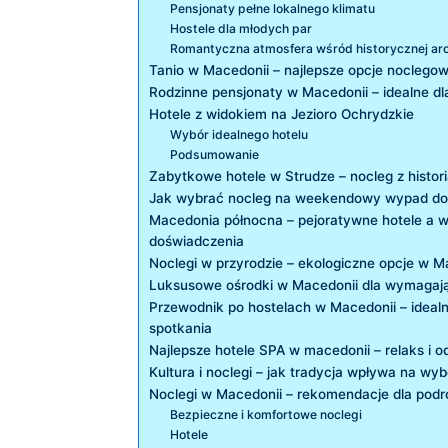
Pensjonaty pełne lokalnego klimatu
Hostele dla młodych par
Romantyczna atmosfera wśród ⁤historycznej arc
Tanio​ w ⁣Macedonii –‍ najlepsze opcje noclego
Rodzinne pensjonaty w Macedonii – idealne ​dl
Hotele z widokiem na Jezioro Ochrydzkie
Wybór‍ idealnego hotelu
Podsumowanie
Zabytkowe hotele​ w Strudze ⁢– nocleg z histor
Jak wybrać nocleg na weekendowy wypad do
Macedonia północna – ⁤pejoratywne hotele ⁣a 
doświadczenia
Noclegi w przyrodzie⁤ – ​ekologiczne opcje w ⁣
Luksusowe ośrodki w Macedonii dla wymagaj
Przewodnik po hostelach w Macedonii – ideal
spotkania
Najlepsze hotele ‍SPA w macedonii – relaks i
Kultura ⁣i noclegi – ⁤jak‌ tradycja wpływa na wy
Noclegi w Macedonii⁤ –​ rekomendacje dla pod
Bezpieczne⁤ i komfortowe noclegi
Hotele