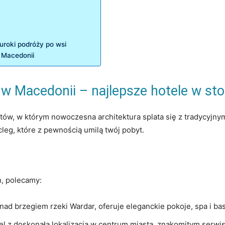
uroki‌ podróży po wsi
⁢ Macedonii
 Macedonii‍ – najlepsze hotele w sto
stów, ​w którym nowoczesna ​architektura splata się‌ z tradycyjny
leg, które⁤ z pewnością ⁤umilą twój‍ pobyt.
ń, polecamy:
nad brzegiem⁣ rzeki Wardar, ⁣oferuje eleganckie pokoje, spa i ba
l‌ z doskonałą lokalizacją w centrum miasta, znakomitym serwi