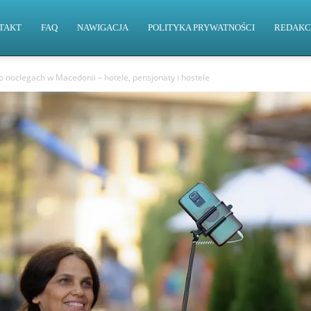
TAKT
FAQ
NAWIGACJA
POLITYKA PRYWATNOŚCI
REDAKC
 noclegach w Macedonii – hotele, pensjonaty i hostele