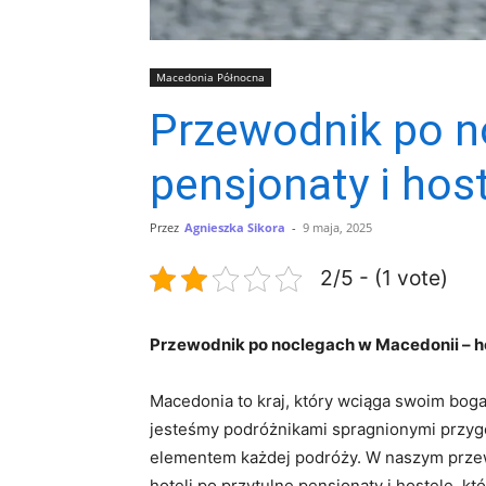
Macedonia Północna
Przewodnik po n
pensjonaty i hos
Przez
Agnieszka Sikora
-
9 maja, 2025
2/5 - (1 vote)
Przewodnik⁤ po noclegach​ w Macedonii – ho
Macedonia to kraj, który wciąga swoim bog
jesteśmy podróżnikami spragnionymi przygód
elementem każdej podróży. W naszym ‍prze
⁢hoteli po ​przytulne ​pensjonaty i hostele,⁢ k