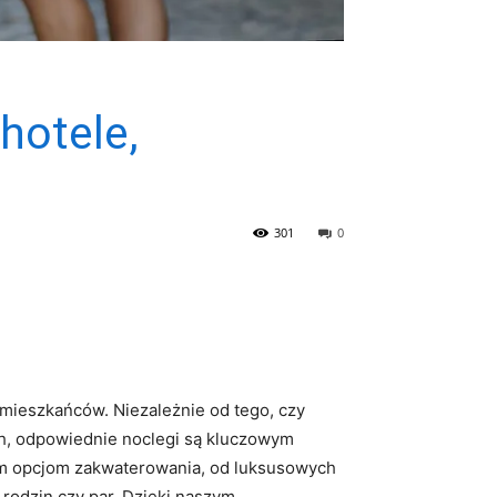
hotele,
301
0
 mieszkańców. Niezależnie od tego, czy
, odpowiednie ‍noclegi ⁣są‍ kluczowym
m opcjom zakwaterowania, od⁣ luksusowych
i rodzin czy par.⁤ Dzięki​ naszym