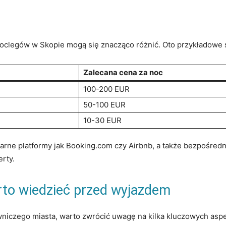
noclegów​ w Skopie mogą się znacząco różnić. ⁤Oto ⁣przykładowe 
Zalecana cena ​za noc
100-200 EUR
50-100 EUR
10-30 EUR
ne platformy jak Booking.com ​czy Airbnb, a także bezpośrednio
erty.
rto wiedzieć przed​ wyjazdem
iczego ⁣miasta, warto zwrócić uwagę na kilka kluczowych aspek