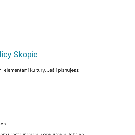
licy Skopie
mi ‌elementami kultury. Jeśli planujesz
sen.
sem i restauracjami serwującymi lokalne