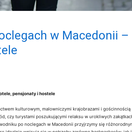
oclegach w Macedonii – 
tele
tele, pensjonaty i hostele
actwem kulturowym, malowniczymi​ krajobrazami i gościnnością
, czy turystami poszukującymi‌ relaksu w urokliwych ⁤zakątkach
wodniku ‍po noclegach w Macedonii‍ przyjrzymy się różnorodny
tóre idealnie wpisują⁣ się ‌w potrzeby ‍zarówno‍ backpackerów, jak⁢ 