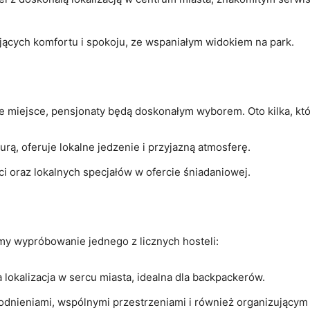
ających komfortu i ⁢spokoju, ze wspaniałym widokiem na park.
ne miejsce, pensjonaty ​będą doskonałym wyborem. Oto kilka, kt
turą, oferuje⁢ lokalne jedzenie i przyjazną atmosferę.
ści oraz lokalnych specjałów w ofercie śniadaniowej.
my wypróbowanie jednego z⁣ licznych hosteli:
a​ lokalizacja w sercu miasta, idealna dla backpackerów.
odnieniami, ​wspólnymi przestrzeniami i również ‌organizujący