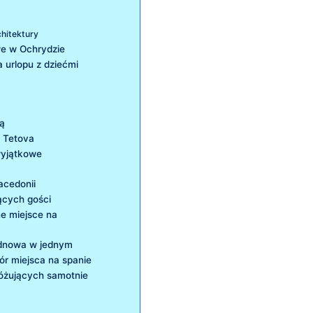
hitektury
we‌ w Ochrydzie
a urlopu z dziećmi
ią
 Tetova
wyjątkowe
Macedonii
ących gości
ne miejsce na
 odnowa w jednym
bór miejsca na​ spanie
różujących samotnie