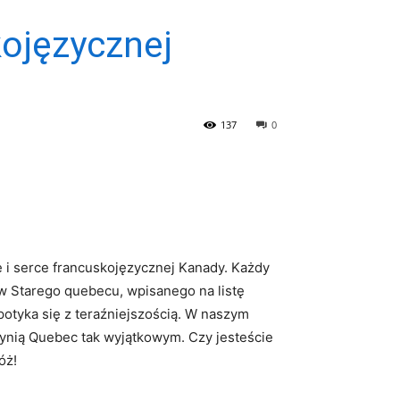
ojęzycznej
137
0
le i serce francuskojęzycznej Kanady. Każdy
w Starego quebecu, wpisanego na listę
potyka się z teraźniejszością. W naszym
zynią Quebec tak wyjątkowym. Czy jesteście
óż!