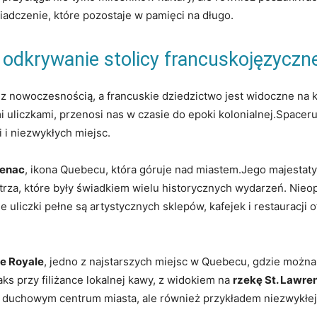
adczenie, które pozostaje w pamięci na długo.
odkrywanie stolicy francuskojęzyczn
ę z nowoczesnością, a francuskie dziedzictwo jest widoczne na 
uliczkami, przenosi nas w czasie do epoki kolonialnej.Spaceru
i i niezwykłych miejsc.
tenac
, ikona Quebecu, która góruje nad miastem.Jego majestaty
a, które były świadkiem wielu historycznych wydarzeń. Nieop
uliczki pełne są artystycznych sklepów, kafejek i restauracji 
e Royale
, jedno z najstarszych miejsc w Quebecu, gdzie można
laks przy filiżance lokalnej kawy, z widokiem na
rzekę St. Lawre
lko duchowym centrum miasta, ale również przykładem niezwykłej