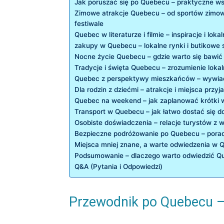
Jak poruszać się po Quebecu – praktyczne ws
Zimowe atrakcje Quebecu – od sportów zimo
festiwale
Quebec w literaturze i filmie – inspiracje i lokal
zakupy w Quebecu – lokalne rynki i butikowe 
Nocne życie Quebecu – gdzie warto się bawić
Tradycje i święta Quebecu – zrozumienie lokal
Quebec z perspektywy mieszkańców – wywiady
Dla rodzin z dziećmi – atrakcje i miejsca przy
Quebec na weekend – jak zaplanować krótki
Transport w Quebecu – jak łatwo dostać się do
Osobiste doświadczenia – relacje turystów z 
Bezpieczne podróżowanie po Quebecu – porad
Miejsca mniej znane, a warte odwiedzenia w
Podsumowanie – dlaczego warto odwiedzić Q
Q&A (Pytania i Odpowiedzi)
Przewodnik po Quebecu –