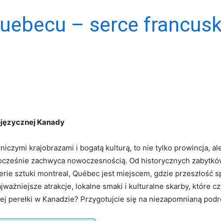
uebecu – serce francusk
ojęzycznej Kanady
iczymi krajobrazami i bogatą kulturą, to nie tylko prowincja, a
ednocześnie zachwyca nowoczesnością. Od historycznych zabytkó
erie sztuki montreal, Québec jest miejscem, gdzie przeszłość s
żniejsze atrakcje, lokalne smaki i kulturalne skarby, które c
iej perełki w Kanadzie? Przygotujcie się na niezapomnianą podr