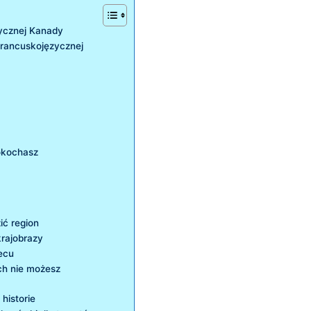
ycznej Kanady
francuskojęzycznej
okochasz
ić region
krajobrazy
ecu
ch nie możesz
historie