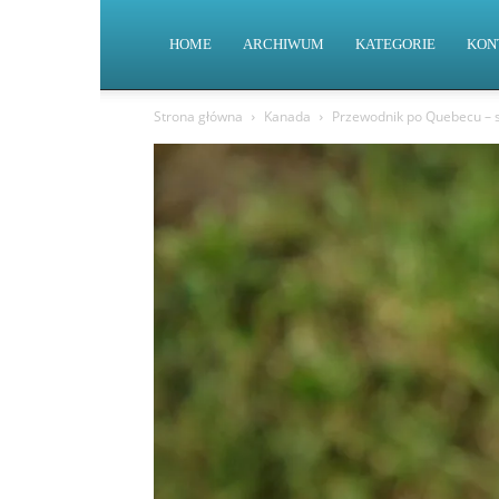
HOME
ARCHIWUM
KATEGORIE
KON
Strona główna
Kanada
Przewodnik po Quebecu – s