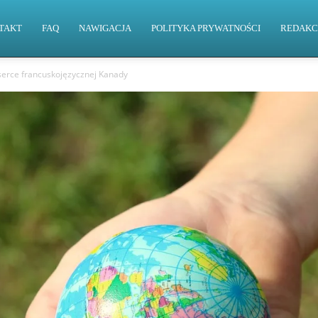
TAKT
FAQ
NAWIGACJA
POLITYKA PRYWATNOŚCI
REDAKC
erce francuskojęzycznej Kanady