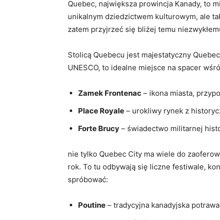
Quebec, największa prowincja Kanady, to mie
unikalnym dziedzictwem kulturowym, ale tak
zatem przyjrzeć się bliżej temu niezwykłem
Stolicą Quebecu jest majestatyczny Quebec C
UNESCO, to idealne miejsce na spacer wśró
Zamek Frontenac
– ikona miasta, przyp
Place Royale
– urokliwy rynek z history
Forte Brucy
– świadectwo militarnej hist
nie tylko Quebec City ma wiele do zaoferow
rok. To tu odbywają się liczne festiwale, k
spróbować:
Poutine
– tradycyjna kanadyjska potrawa 