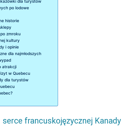
kazówki dla turystów
wych po lodowe
ne historie
sklepy
 po zmroku
nej kultury
 i opinie
jazne dla najmłodszych
 wypad
 atrakcji
wizyt w Quebecu
y dla turystów
 Quebecu
uebec?
 serce francuskojęzycznej Kanady