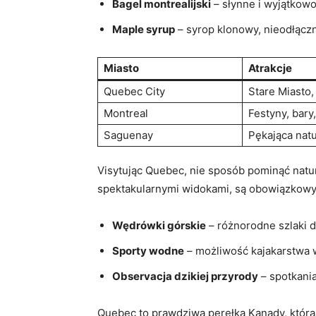
Bagel montrealijski
– słynne i wyjątkow
Maple syrup
– syrop klonowy, nieodłączn
Miasto
Atrakcje
Quebec City
Stare Miasto
Montreal
Festyny, bary,
Saguenay
Pękająca nat
Visytując Quebec, nie sposób pominąć natur
spektakularnymi widokami, są obowiązkowy
Wędrówki górskie
– różnorodne szlaki
Sporty wodne
– możliwość kajakarstwa 
Observacja dzikiej przyrody
– spotkania
Quebec to prawdziwa perełka Kanady, która 