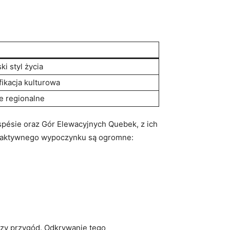
ki styl życia
fikacja kulturowa
e regionalne
spésie oraz Gór Elewacyjnych Quebek, z ich
i aktywnego wypoczynku są ogromne:
czy przygód. Odkrywanie tego