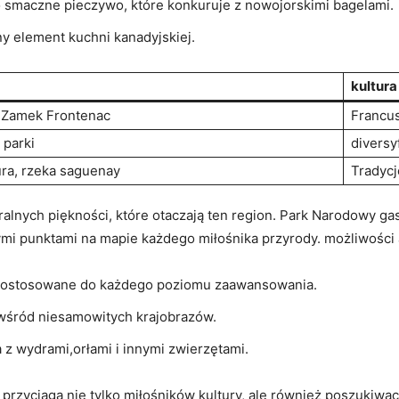
o smaczne pieczywo, które konkuruje z nowojorskimi bagelami.
y element kuchni kanadyjskiej.
kultura
, Zamek Frontenac
Francus
 parki
diversy
ura, rzeka saguenay
Tradycj
alnych piękności, które otaczają ten region. Park Narodowy ga
mi punktami na mapie każdego miłośnika przyrody. możliwośc
 dostosowane do każdego poziomu zaawansowania.
wśród niesamowitych krajobrazów.
 z wydrami,orłami i innymi zwierzętami.
przyciąga nie tylko miłośników kultury, ale również poszukiwa