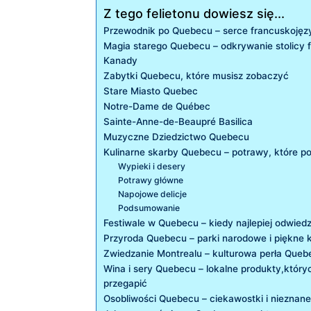
Z tego felietonu dowiesz się...
Przewodnik po Quebecu – serce francuskojęz
Magia starego Quebecu – odkrywanie stolicy 
Kanady
Zabytki Quebecu, które musisz zobaczyć
Stare Miasto Quebec
Notre-Dame de Québec
Sainte-Anne-de-Beaupré Basilica
Muzyczne Dziedzictwo Quebecu
Kulinarne skarby Quebecu – potrawy, które p
Wypieki i desery
Potrawy główne
Napojowe delicje
Podsumowanie
Festiwale w Quebecu – kiedy najlepiej odwiedz
Przyroda Quebecu – parki narodowe i piękne 
Zwiedzanie Montrealu – kulturowa perła Queb
Wina i sery Quebecu – lokalne produkty,który
przegapić
Osobliwości Quebecu – ciekawostki i nieznane 